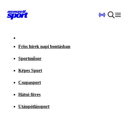
Friss hírek napi bontásban
Sportműsor
Képes Sport
Csupasport
Hátsó füves
Utánpótlássport