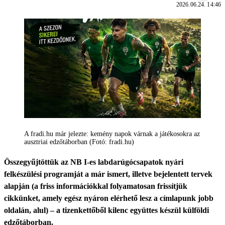
2026.06.24. 14:46
A fradi.hu már jelezte: kemény napok várnak a játékosokra az
ausztriai edzőtáborban (Fotó: fradi.hu)
Összegyűjtöttük az NB I-es labdarúgócsapatok nyári
felkészülési programját a már ismert, illetve bejelentett tervek
alapján (a friss információkkal folyamatosan frissítjük
cikkünket, amely egész nyáron elérhető lesz a címlapunk jobb
oldalán, alul) – a tizenkettőből kilenc együttes készül külföldi
edzőtáborban.