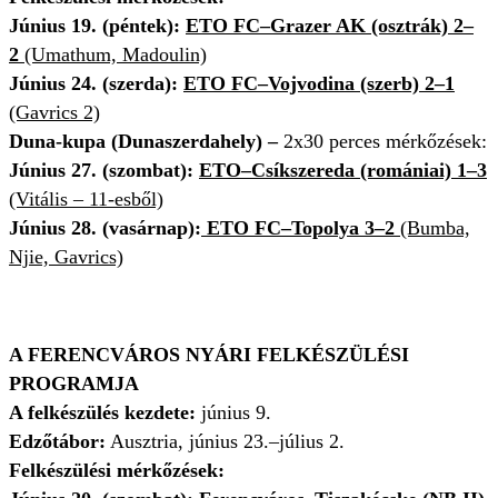
Június 19. (péntek):
ETO FC–Grazer AK (osztrák) 2–
2
(Umathum, Madoulin)
Június 24. (szerda):
ETO FC–Vojvodina (szerb) 2–1
(Gavrics 2)
Duna-kupa (Dunaszerdahely) –
2x30 perces mérkőzések:
Június 27. (szombat):
ETO–Csíkszereda (romániai) 1–3
(Vitális – 11-esből)
Június 28. (vasárnap):
ETO FC–Topolya 3–2
(Bumba,
Njie, Gavrics)
A FERENCVÁROS NYÁRI FELKÉSZÜLÉSI
PROGRAMJA
A felkészülés kezdete:
június 9.
Edzőtábor:
Ausztria, június 23.–július 2.
Felkészülési mérkőzések: