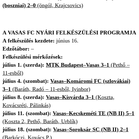
(boszniai) 2–0
(öngól, Krajcsovics)
A VASAS FC NYÁRI FELKÉSZÜLÉSI PROGRAMJA
A felkészülés kezdete:
június 16.
Edzőtábor:
–
Felkészülési mérkőzések:
július 1. (szerda):
MTK Budapest–Vasas 3–1
(Pethő –
11-esből)
július 4. (szombat):
Vasas–Komáromi FC (szlovákiai)
3–1
(Baráth, Radó – 11-esből, Iyinbor)
július 8. (szerda):
Vasas–Kisvárda 3–1
(Koszta,
Kovácsréti, Pálinkás)
július 11. (szombat):
Vasas–Kecskeméti TE (NB II) 5–1
(Koszta 2, Pethő, Baráth, Urblík)
július 18. (szombat):
Vasas–Soroksár SC (NB II)
2–1
(Barkóczi, Kovács P.)