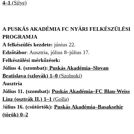
4–1
(Silye)
A PUSKÁS AKADÉMIA FC NYÁRI FELKÉSZÜLÉSI
PROGRAMJA
A felkészülés kezdete:
június 22.
Edzőtábor
: Ausztria, július 8–július 17.
Felkészülési mérkőzések:
Július 4. (szombat):
Puskás Akadémia–Slovan
Bratislava (szlovák) 1–0
(Szolnoki)
Ausztria
Július 11. (szombat):
Puskás Akadémia–FC Blau-Weiss
Linz (osztrák II.) 1–1
(Golla)
J
úlius 16. (csütörtök):
Puskás Akadémia–Basaksehir
(török) 0–2