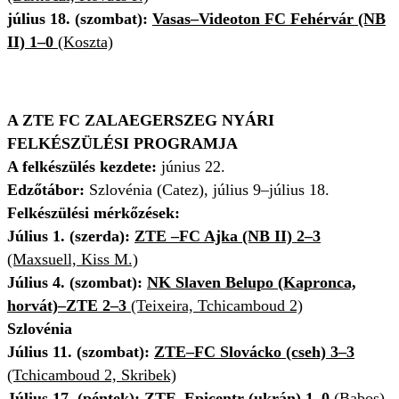
július 18. (szombat):
Vasas–Videoton FC Fehérvár (NB
II) 1–0
(Koszta)
A ZTE FC ZALAEGERSZEG NYÁRI
FELKÉSZÜLÉSI PROGRAMJA
A felkészülés kezdete:
június 22.
Edzőtábor:
Szlovénia (Catez), július 9–július 18.
Felkészülési mérkőzések:
Július 1. (szerda):
ZTE –FC Ajka (NB II) 2–3
(Maxsuell, Kiss M.)
Július 4. (szombat):
NK Slaven Belupo (Kapronca,
horvát)–ZTE 2–3
(Teixeira, Tchicamboud 2)
Szlovénia
Július 11. (szombat):
ZTE–FC Slovácko (cseh) 3–3
(Tchicamboud 2, Skribek)
Július 17. (péntek):
ZTE–Epicentr (ukrán) 1–0
(Babos)