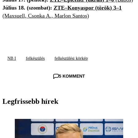
Július 18. (szombat):
ZTE–Konyaspor (török) 3–1
(Maxsuell, Csonka A., Marlon Santos)
NB I
felkészülés
felkészülési körkép
5 KOMMENT
Legfrissebb hírek