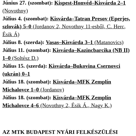
Június 27. (szombat):
Kispest-Honvéd–Kisvárda 2–1
(Novothny)
Július 4. (szombat):
Kisvárda–Tatran Presov (Eperjes,
szlovák) 5–0
(
Jordanov 2, Novothny 11-esből, C. Herc,
Ésik Á)
Július 8. (szerda):
Vasas–Kisvárda 3–1
(Matanovics)
Július 11. (szombat):
Kisvárda–Kazincbarcika (NB II)
1–0
(Soltész D.)
Július 15. (szerda):
Kisvárda–Bukovina Csernovci
(ukrán) 0–1
Július 18. (szombat):
Kisvárda–MFK Zemplín
Michalovce 1–0
(Jordanov)
Július 18. (szombat):
Kisvárda–MFK Zemplín
Michalovce 4–6
(Novothny 2, Ésik Á., Nagy K.)
AZ MTK BUDAPEST NYÁRI FELKÉSZÜLÉSI