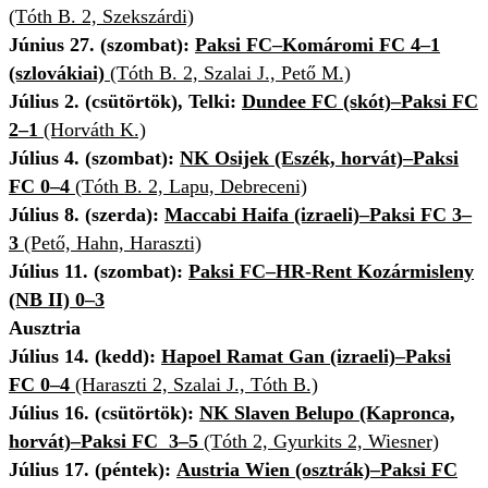
(Tóth B. 2, Szekszárdi)
Június 27. (szombat):
Paksi FC–Komáromi FC 4–1
(szlovákiai)
(Tóth B. 2, Szalai J., Pető M.)
Július 2. (csütörtök),
Telki:
Dundee FC (skót)–Paksi FC
2–1
(Horváth K.)
Július 4. (szombat):
NK Osijek (Eszék, horvát)–Paksi
FC 0–4
(
Tóth B. 2, Lapu, Debreceni)
Július 8. (szerda):
Maccabi Haifa (izraeli)–Paksi FC 3–
3
(Pető, Hahn, Haraszti)
Július 11. (szombat):
Paksi FC–HR-Rent Kozármisleny
(NB II) 0–3
Ausztria
Július 14. (kedd):
Hapoel Ramat Gan (izraeli)–Paksi
FC 0–4
(Haraszti 2, Szalai J., Tóth B.)
Július 16. (csütörtök):
NK Slaven Belupo (Kapronca,
horvát)–Paksi FC 3–5
(Tóth 2, Gyurkits 2, Wiesner)
Július 17. (péntek):
Austria Wien (osztrák)–Paksi FC