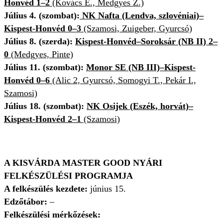
Honvéd 1–2
(Kovács E., Medgyes Z.)
Július 4. (szombat):
NK Nafta (Lendva, szlovéniai)–
Kispest-Honvéd 0–3
(Szamosi, Zuigeber, Gyurcsó)
Július 8. (szerda):
Kispest-Honvéd–Soroksár (NB II) 2–
0
(Medgyes, Pinte)
Július 11. (szombat):
Monor SE (NB III)–Kispest-
Honvéd 0–6
(Alic 2, Gyurcsó, Somogyi T., Pekár I.,
Szamosi)
Július 18. (szombat):
NK Osijek (Eszék, horvát)–
Kispest-Honvéd 2–1
(Szamosi)
A KISVÁRDA MASTER GOOD NYÁRI
FELKÉSZÜLÉSI PROGRAMJA
A felkészülés kezdete:
június 15.
Edzőtábor:
–
Felkészülési mérkőzések: