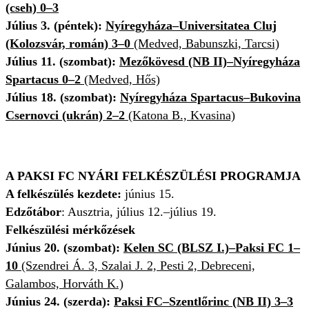
(cseh) 0–3
Július 3. (péntek):
Nyíregyháza–Universitatea Cluj
(Kolozsvár, román) 3–0
(Medved, Babunszki, Tarcsi)
Július 11. (szombat):
Mezőkövesd (NB II)–Nyíregyháza
Spartacus 0–2
(Medved, Hős)
Július 18. (szombat):
Nyíregyháza Spartacus–Bukovina
Csernovci (ukrán) 2–2
(Katona B., Kvasina)
A PAKSI FC NYÁRI FELKÉSZÜLÉSI PROGRAMJA
A felkészülés kezdete:
június 15.
Edzőtábor
: Ausztria, július 12.–július 19.
Felkészülési mérkőzések
Június 20. (szombat):
Kelen SC (BLSZ I.)–Paksi FC 1–
10
(Szendrei Á. 3, Szalai J. 2, Pesti 2, Debreceni,
Galambos, Horváth K.)
Június 24. (szerda):
Paksi FC–Szentlőrinc (NB II) 3–3