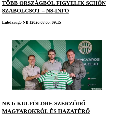
TÖBB ORSZÁGBÓL FIGYELIK SCHÖN
SZABOLCSOT – NS-INFÓ
Labdarúgó NB I
2026.08.05. 09:15
NB I: KÜLFÖLDRE SZERZŐDŐ
MAGYAROKRÓL ÉS HAZATÉRŐ