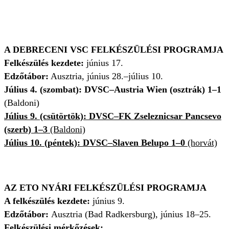
A DEBRECENI VSC FELKÉSZÜLÉSI PROGRAMJA
Felkészülés kezdete:
június 17.
Edzőtábor:
Ausztria, június 28.–július 10.
Július 4. (szombat): DVSC–Austria Wien (osztrák) 1–1
(Baldoni)
Július 9. (csütörtök): DVSC–FK Zseleznicsar Pancsevo
(szerb) 1–3
(Baldoni)
Július 10. (péntek):
DVSC–Slaven Belupo 1–0
(horvát)
AZ ETO NYÁRI FELKÉSZÜLÉSI PROGRAMJA
A felkészülés kezdete:
június 9.
Edzőtábor:
Ausztria (Bad Radkersburg), június 18–25.
Felkészülési mérkőzések: