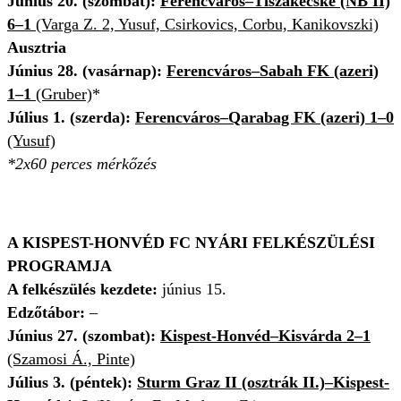
Június 20. (szombat):
Ferencváros–Tiszakécske (NB II)
6–1
(Varga Z. 2, Yusuf, Csirkovics, Corbu, Kanikovszki)
Ausztria
Június 28. (vasárnap):
Ferencváros–Sabah FK (azeri)
1–1
(Gruber)
*
Július 1. (szerda):
Ferencváros–Qarabag FK (azeri) 1–0
(Yusuf)
*2x60 perces mérkőzés
A KISPEST-HONVÉD FC NYÁRI FELKÉSZÜLÉSI
PROGRAMJA
A felkészülés kezdete:
június 15.
Edzőtábor:
–
Június 27. (szombat):
Kispest-Honvéd–Kisvárda 2–1
(Szamosi Á., Pinte)
Július 3. (péntek):
Sturm Graz II (osztrák II.)–Kispest-