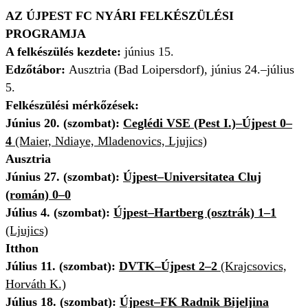
AZ ÚJPEST FC NYÁRI FELKÉSZÜLÉSI
PROGRAMJA
A felkészülés kezdete:
június 15.
Edzőtábor:
Ausztria (Bad Loipersdorf), június 24.–július
5.
Felkészülési mérkőzések:
Június 20. (szombat):
Ceglédi VSE (Pest I.)–Újpest 0–
4
(Maier, Ndiaye, Mladenovics, Ljujics)
Ausztria
Június 27. (szombat):
Újpest–Universitatea Cluj
(román) 0–0
Július 4. (szombat):
Újpest–Hartberg (osztrák) 1–1
(Ljujics)
Itthon
Július 11. (szombat):
DVTK–Újpest 2–2
(Krajcsovics,
Horváth K.)
Július 18. (szombat):
Újpest–FK Radnik Bijeljina