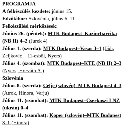
PROGRAMJA
A felkészülés kezdete:
június 15.
Edzőtábor:
Szlovénia, július 6–11.
Felkészülési mérkőzések:
Június 26. (péntek):
MTK Budapest–Kazincbarcika
(NB II) 4–2
(Jurek 4)
Július 1. (szerda):
MTK Budapest–Vasas 3–1
(Jádi,
Zeljkovic – 11-esből, Nyers)
Július 4. (szombat):
MTK Budapest–KTE (NB II) 2–3
(Nyers, Horváth A.)
Szlovénia
Július 8. (szerda):
Celje (szlovén)–MTK Budapest 4–3
(Átrok, Hinora, Varju)
Július 11. (szombat):
MTK Budapest–Cserkaszi LNZ
(ukrán) 0–4
Július 11. (szombat):
Koper (szlovén)–MTK Budapest
3–1
(Hinora)