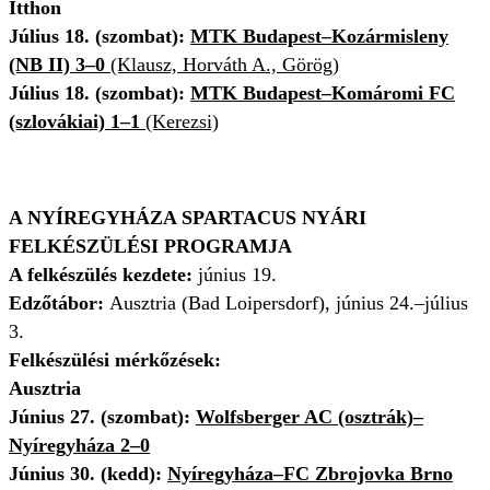
Itthon
Július 18. (szombat):
MTK Budapest–Kozármisleny
(NB II) 3–0
(Klausz, Horváth A., Görög)
Július 18. (szombat):
MTK Budapest–Komáromi FC
(szlovákiai) 1–1
(Kerezsi)
A NYÍREGYHÁZA SPARTACUS NYÁRI
FELKÉSZÜLÉSI PROGRAMJA
A felkészülés kezdete:
június 19.
Edzőtábor:
Ausztria (Bad Loipersdorf), június 24.–július
3.
Felkészülési mérkőzések:
Ausztria
Június 27. (szombat):
Wolfsberger AC (osztrák)–
Nyíregyháza 2–0
Június 30. (kedd):
Nyíregyháza–FC Zbrojovka Brno