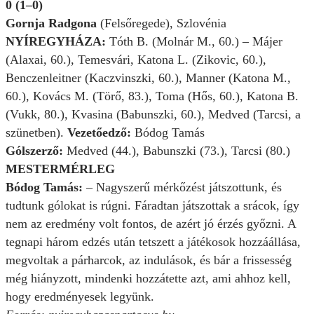
0 (1–0)
Gornja Radgona
(Felsőregede), Szlovénia
NYÍREGYHÁZA:
Tóth B. (Molnár M., 60.) – Májer
(Alaxai, 60.), Temesvári, Katona L. (Zikovic, 60.),
Benczenleitner (Kaczvinszki, 60.), Manner (Katona M.,
60.), Kovács M. (Törő, 83.), Toma (Hős, 60.), Katona B.
(Vukk, 80.), Kvasina (Babunszki, 60.), Medved (Tarcsi, a
szünetben).
Vezetőedző:
Bódog Tamás
Gólszerző:
Medved (44.), Babunszki (73.), Tarcsi (80.)
MESTERMÉRLEG
Bódog Tamás:
– Nagyszerű mérkőzést játszottunk, és
tudtunk gólokat is rúgni. Fáradtan játszottak a srácok, így
nem az eredmény volt fontos, de azért jó érzés győzni. A
tegnapi három edzés után tetszett a játékosok hozzáállása,
megvoltak a párharcok, az indulások, és bár a frissesség
még hiányzott, mindenki hozzátette azt, ami ahhoz kell,
hogy eredményesek legyünk.