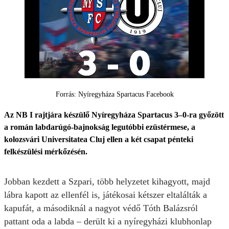
Forrás: Nyíregyháza Spartacus Facebook
Az NB I rajtjára készülő Nyíregyháza Spartacus 3–0-ra győzött
a román labdarúgó-bajnokság legutóbbi ezüstérmese, a
kolozsvári Universitatea Cluj ellen a két csapat pénteki
felkészülési mérkőzésén.
Jobban kezdett a Szpari, több helyzetet kihagyott, majd
lábra kapott az ellenfél is, játékosai kétszer eltalálták a
kapufát, a másodiknál a nagyot védő Tóth Balázsról
pattant oda a labda – derült ki a nyíregyházi klubhonlap