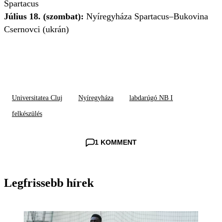
Spartacus
Július 18. (szombat):
Nyíregyháza Spartacus–Bukovina
Csernovci (ukrán)
Universitatea Cluj
Nyíregyháza
labdarúgó NB I
felkészülés
1 KOMMENT
Legfrissebb hírek