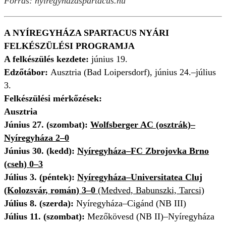
Forrás: nyiregyhazaspartacus.hu
A NYÍREGYHÁZA SPARTACUS NYÁRI
FELKÉSZÜLÉSI PROGRAMJA
A felkészülés kezdete:
június 19.
Edzőtábor:
Ausztria (Bad Loipersdorf), június 24.–július
3.
Felkészülési mérkőzések:
Ausztria
Június 27. (szombat):
Wolfsberger AC (osztrák)–
Nyíregyháza 2–0
Június 30. (kedd):
Nyíregyháza–FC Zbrojovka Brno
(cseh) 0–3
Július 3. (péntek):
Nyíregyháza–Universitatea Cluj
(Kolozsvár, román) 3–0
(Medved, Babunszki, Tarcsi)
Július 8. (szerda):
Nyíregyháza–Cigánd (NB III)
Július 11. (szombat):
Mezőkövesd (NB II)–Nyíregyháza