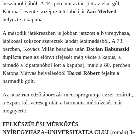
beszámolójából. A 44. percben aztán jött az első gól,
Katona Levente középre tett labdáját
Zan Medved
helyezte a kapuba.
A második játékrészben is jobban játszott a Nyíregyháza,
játékosai sokszor szereztek labdát letámadásból. A 73.
percben, Kovács Milán beadása után
Dorian Babunszki
duplázta meg az előnyt (fejesét még védte a kapus, a
támadó a kipattanóból lőtt a kapuba), majd a 80. percben
Katona Mátyás beíveléséből
Tarcsi Róbert
fejelte a
harmadik gólt.
Az ausztriai edzőtáborozás meccsprogramja ezzel lezárult,
a Szpari két vereség után a harmadik mérkőzését már
megnyerte.
FELKÉSZÜLÉSI MÉRKŐZÉS
NYÍREGYHÁZA–UNIVERSITATEA CLUJ
(román)
3–