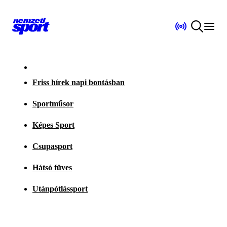
Friss hírek napi bontásban
Sportműsor
Képes Sport
Csupasport
Hátsó füves
Utánpótlássport