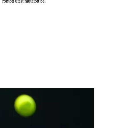
rontott ütést mutatott be.