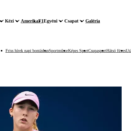
Kézi
Amerika
F1
Egyéni
Csapat
Galéria
Friss hírek napi bontásban
Sportműsor
Képes Sport
Csupasport
Hátsó füves
Utá