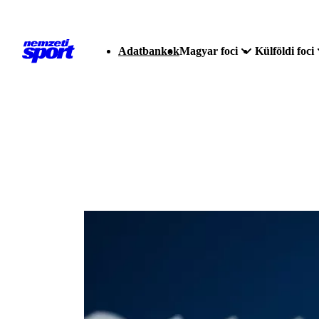
Adatbankok
Magyar foci
Külföldi foci