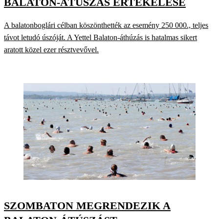
BALATON-ÁTÚSZÁS ÉRTÉKELÉSE
A balatonboglári célban köszönthették az esemény 250 000., teljes
távot letudó úszóját. A Yettel Balaton-áthúzás is hatalmas sikert
aratott közel ezer résztvevővel.
SZOMBATON MEGRENDEZIK A