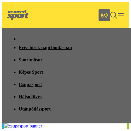
Friss hírek napi bontásban
Sportműsor
Képes Sport
Csupasport
Hátsó füves
Utánpótlássport