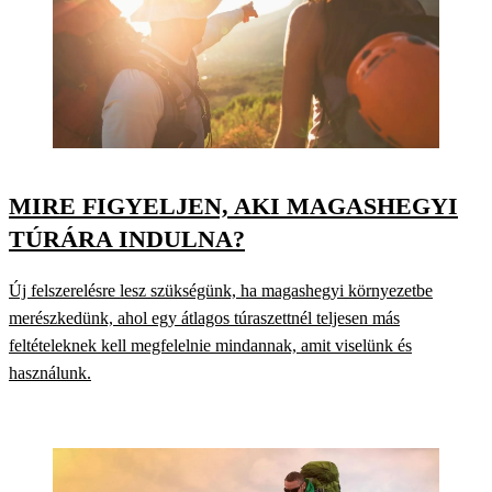
MIRE FIGYELJEN, AKI MAGASHEGYI
TÚRÁRA INDULNA?
Új felszerelésre lesz szükségünk, ha magashegyi környezetbe
merészkedünk, ahol egy átlagos túraszettnél teljesen más
feltételeknek kell megfelelnie mindannak, amit viselünk és
használunk.