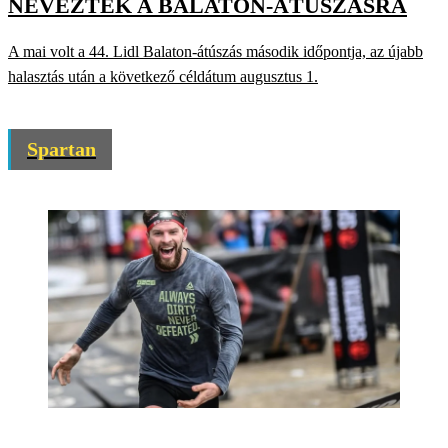
NEVEZTEK A BALATON-ÁTÚSZÁSRA
A mai volt a 44. Lidl Balaton-átúszás második időpontja, az újabb
halasztás után a következő céldátum augusztus 1.
Spartan