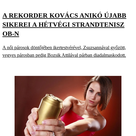
A REKORDER KOVÁCS ANIKÓ ÚJABB
SIKEREI A HÉTVÉGI STRANDTENISZ
OB-N
A női párosok döntőjében ikertestvérével, Zsuzsannával győzött,
vegyes párosban pedig Bozsik Attilával párban diadalmaskodott.