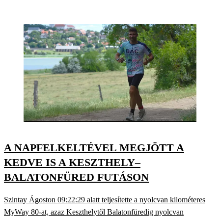
A NAPFELKELTÉVEL MEGJÖTT A
KEDVE IS A KESZTHELY–
BALATONFÜRED FUTÁSON
Szintay Ágoston 09:22:29 alatt teljesítette a nyolcvan kilométeres
MyWay 80-at, azaz Keszthelytől Balatonfüredig nyolcvan