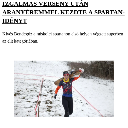
IZGALMAS VERSENY UTÁN
ARANYÉREMMEL KEZDTE A SPARTAN-
IDÉNYT
Kívés Bendegúz a miskolci spartanon első helyen végzett superben
az elit kategóriában.