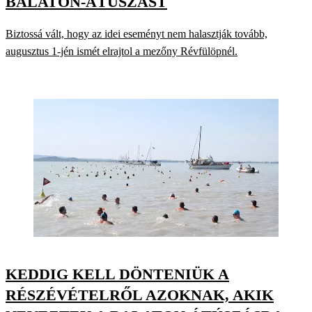
BALATON-ÁTÚSZÁST
Biztossá vált, hogy az idei eseményt nem halasztják tovább,
augusztus 1-jén ismét elrajtol a mezőny Révfülöpnél.
KEDDIG KELL DÖNTENIÜK A
RÉSZÉVÉTELRŐL AZOKNAK, AKIK