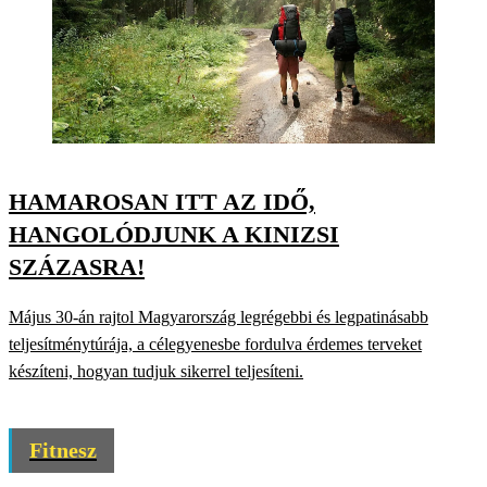
HAMAROSAN ITT AZ IDŐ,
HANGOLÓDJUNK A KINIZSI
SZÁZASRA!
Május 30-án rajtol Magyarország legrégebbi és legpatinásabb
teljesítménytúrája, a célegyenesbe fordulva érdemes terveket
készíteni, hogyan tudjuk sikerrel teljesíteni.
Fitnesz