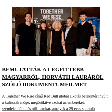
BEMUTATTÁK A LEGFITTEBB
MAGYARRÓL, HORVÁTH LAURÁRÓL
SZÓLÓ DOKUMENTUMFILMET
A Together We Rise című Red Bull globál alkotás betekintést nyújt
a kulisszák mögé, megörökítve azokat az embereket,
szemléletmódot és pillanatokat, amelyek a 29 éves sportoló