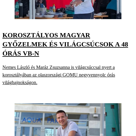
KOROSZTÁLYOS MAGYAR
GYŐZELMEK ÉS VILÁGCSÚCSOK A 48
ÓRÁS VB-N
Nemes László és Maráz Zsuzsanna is világcsúccsal nyert a
korosztályában az olaszországi GOMU negyvennyolc órás
világbajnokságon.