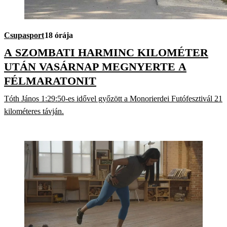
Csupasport
18 órája
A SZOMBATI HARMINC KILOMÉTER
UTÁN VASÁRNAP MEGNYERTE A
FÉLMARATONIT
Tóth János 1:29:50-es idővel győzött a Monorierdei Futófesztivál 21
kilométeres távján.