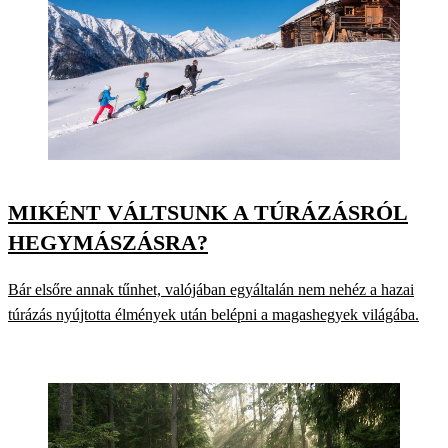
MIKÉNT VÁLTSUNK A TÚRÁZÁSRÓL
HEGYMÁSZÁSRA?
Bár elsőre annak tűnhet, valójában egyáltalán nem nehéz a hazai
túrázás nyújtotta élmények után belépni a magashegyek világába.