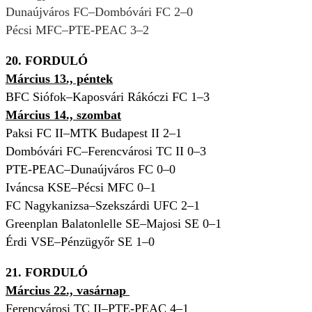
Dunaújváros FC–Dombóvári FC 2–0
Pécsi MFC–PTE-PEAC 3–2
20. FORDULÓ
Március 13., péntek
BFC Siófok–Kaposvári Rákóczi FC 1–3
Március 14., szombat
Paksi FC II–MTK Budapest II 2–1
Dombóvári FC–Ferencvárosi TC II 0–3
PTE-PEAC–Dunaújváros FC 0–0
Iváncsa KSE–Pécsi MFC 0–1
FC Nagykanizsa–Szekszárdi UFC 2–1
Greenplan Balatonlelle SE–Majosi SE 0–1
Érdi VSE–Pénzügyőr SE 1–0
21. FORDULÓ
Március 22., vasárnap
Ferencvárosi TC II–PTE-PEAC 4–1