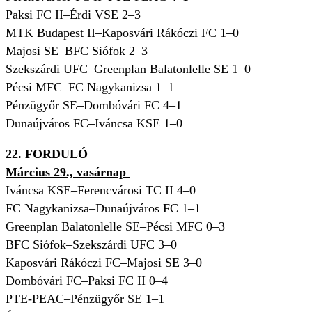
Paksi FC II–Érdi VSE 2–3
MTK Budapest II–Kaposvári Rákóczi FC 1–0
Majosi SE–BFC Siófok 2–3
Szekszárdi UFC–Greenplan Balatonlelle SE 1–0
Pécsi MFC–FC Nagykanizsa 1–1
Pénzügyőr SE–Dombóvári FC 4–1
Dunaújváros FC–Iváncsa KSE 1–0
22. FORDULÓ
Március 29., vasárnap
Iváncsa KSE–Ferencvárosi TC II 4–0
FC Nagykanizsa–Dunaújváros FC 1–1
Greenplan Balatonlelle SE–Pécsi MFC 0–3
BFC Siófok–Szekszárdi UFC 3–0
Kaposvári Rákóczi FC–Majosi SE 3–0
Dombóvári FC–Paksi FC II 0–4
PTE-PEAC–Pénzügyőr SE 1–1