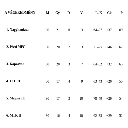
A VÉGEREDMÉNY
M
Gy
D
V
L–K
Gk
P
1. Nagykanizsa
30
21
6
3
64–27
+37
69
2. Pécsi MFC
30
20
7
3
71–25
+46
67
3. Kaposvár
30
20
3
7
64–32
+32
63
4. FTC II
30
17
4
9
63–43
+20
55
5. Majosi SE
30
17
3
10
78–49
+29
54
6. MTK II
30
16
4
10
62–33
+29
52