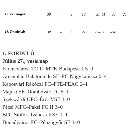
15. Pénzügyőr
30
4
8
18
31–61
–30
20
16. Dombóvár
30
–
3
27
22–106
–84
3
1. FORDULÓ
Július 27., vasárnap
Ferencvárosi TC II–MTK Budapest II 5–0
Greenplan Balatonlelle SE–FC Nagykanizsa 0–4
Kaposvári Rákóczi FC–PTE-PEAC 2–1
Majosi SE–Dombóvári FC 5–1
Szekszárdi UFC–Érdi VSE 1–0
Pécsi MFC–Paksi FC II 3–0
BFC Siófok–Iváncsa KSE 1–1
Dunaújváros FC–Pénzügyőr SE 1–0