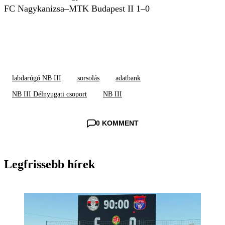
FC Nagykanizsa–MTK Budapest II 1–0
labdarúgó NB III
sorsolás
adatbank
NB III Délnyugati csoport
NB III
0 KOMMENT
Legfrissebb hírek