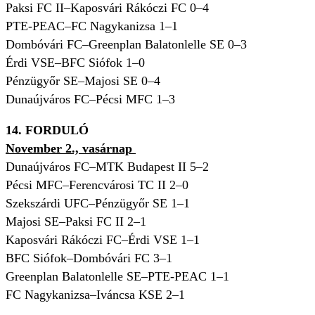
Paksi FC II–Kaposvári Rákóczi FC 0–4
PTE-PEAC–FC Nagykanizsa 1–1
Dombóvári FC–Greenplan Balatonlelle SE 0–3
Érdi VSE–BFC Siófok 1–0
Pénzügyőr SE–Majosi SE 0–4
Dunaújváros FC–Pécsi MFC 1–3
14. FORDULÓ
November 2., vasárnap
Dunaújváros FC–MTK Budapest II 5–2
Pécsi MFC–Ferencvárosi TC II 2–0
Szekszárdi UFC–Pénzügyőr SE 1–1
Majosi SE–Paksi FC II 2–1
Kaposvári Rákóczi FC–Érdi VSE 1–1
BFC Siófok–Dombóvári FC 3–1
Greenplan Balatonlelle SE–PTE-PEAC 1–1
FC Nagykanizsa–Iváncsa KSE 2–1