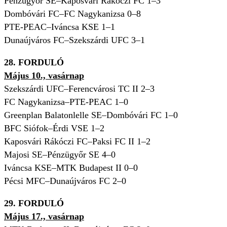
Pénzügyőr SE–Kaposvári Rákóczi FC 1–3
Dombóvári FC–FC Nagykanizsa 0–8
PTE-PEAC–Iváncsa KSE 1–1
Dunaújváros FC–Szekszárdi UFC 3–1
28. FORDULÓ
Május 10., vasárnap
Szekszárdi UFC–Ferencvárosi TC II 2–3
FC Nagykanizsa–PTE-PEAC 1–0
Greenplan Balatonlelle SE–Dombóvári FC 1–0
BFC Siófok–Érdi VSE 1–2
Kaposvári Rákóczi FC–Paksi FC II 1–2
Majosi SE–Pénzügyőr SE 4–0
Iváncsa KSE–MTK Budapest II 0–0
Pécsi MFC–Dunaújváros FC 2–0
29. FORDULÓ
Május 17., vasárnap