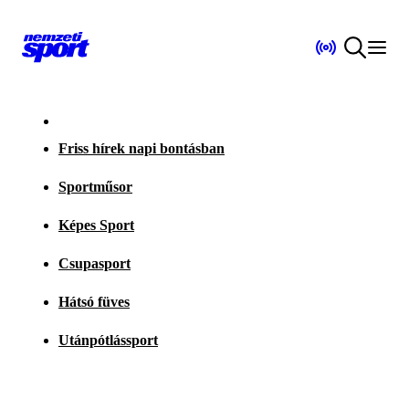
Friss hírek napi bontásban
Sportműsor
Képes Sport
Csupasport
Hátsó füves
Utánpótlássport