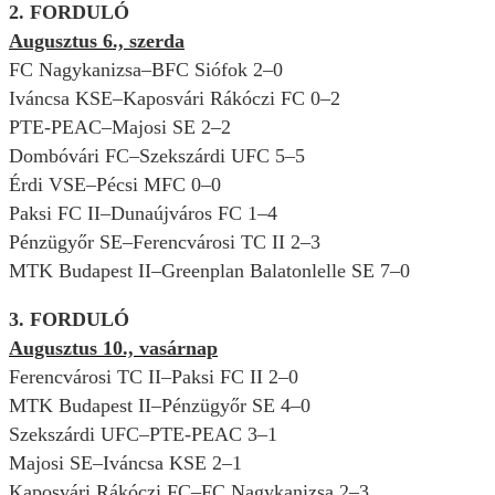
2. FORDULÓ
Augusztus 6., szerda
FC Nagykanizsa–BFC Siófok 2–0
Iváncsa KSE–Kaposvári Rákóczi FC 0–2
PTE-PEAC–Majosi SE 2–2
Dombóvári FC–Szekszárdi UFC 5–5
Érdi VSE–Pécsi MFC 0–0
Paksi FC II–Dunaújváros FC 1–4
Pénzügyőr SE–Ferencvárosi TC II 2–3
MTK Budapest II–Greenplan Balatonlelle SE 7–0
3. FORDULÓ
Augusztus 10., vasárnap
Ferencvárosi TC II–Paksi FC II 2–0
MTK Budapest II–Pénzügyőr SE 4–0
Szekszárdi UFC–PTE-PEAC 3–1
Majosi SE–Iváncsa KSE 2–1
Kaposvári Rákóczi FC–FC Nagykanizsa 2–3