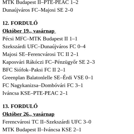
MTK Budapest II–PTE-PEAC 1
–2
Dunaújváros FC–Majosi SE 2–0
12. FORDULÓ
Október 19., vasárnap
Pécsi MFC–MTK Budapest II 1–1
Szekszárdi UFC–Dunaújváros FC 0–4
Majosi SE–Ferencvárosi TC II 2–1
Kaposvári Rákóczi FC–Pénzügyőr SE 2–3
BFC Siófok–Paksi FC II 2–1
Greenplan Balatonlelle SE–Érdi VSE 0–1
FC Nagykanizsa–Dombóvári FC 3–1
Iváncsa KSE–PTE-PEAC 2–1
13. FORDULÓ
Október 26., vasárnap
Ferencvárosi TC II–Szekszárdi UFC 3–0
MTK Budapest II–Iváncsa KSE 2–1