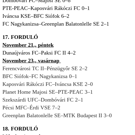
Dombóvári FC–Majosi SE 0–8
PTE-PEAC–Kaposvári Rákóczi FC 0–1
Iváncsa KSE–BFC Siófok 6–2
FC Nagykanizsa–Greenplan Balatonlelle SE 2–1
17. FORDULÓ
November 21., péntek
Dunaújváros FC–Paksi FC II 4–2
November 23., vasárnap
Ferencvárosi TC II–Pénzügyőr SE 2–2
BFC Siófok–FC Nagykanizsa 0–1
Kaposvári Rákóczi FC–Iváncsa KSE 2–0
Planet Home Majosi SE–PTE-PEAC 3–1
Szekszárdi UFC–Dombóvári FC 2–1
Pécsi MFC–Érdi VSE 7–2
Greenplan Balatonlelle SE–MTK Budapest II 3–0
18. FORDULÓ