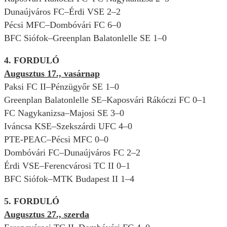
Dunaújváros FC–Érdi VSE 2–2
Pécsi MFC–Dombóvári FC 6–0
BFC Siófok–Greenplan Balatonlelle SE 1–0
4. FORDULÓ
Augusztus 17., vasárnap
Paksi FC II–Pénzügyőr SE 1–0
Greenplan Balatonlelle SE–Kaposvári Rákóczi FC 0–1
FC Nagykanizsa–Majosi SE 3–0
Iváncsa KSE–Szekszárdi UFC 4–0
PTE-PEAC–Pécsi MFC 0–0
Dombóvári FC–Dunaújváros FC 2–2
Érdi VSE–Ferencvárosi TC II 0–1
BFC Siófok–MTK Budapest II 1–4
5. FORDULÓ
Augusztus 27., szerda