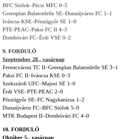
BFC Siófok–Pécsi MFC 0–5
Greenplan Balatonlelle SE–Dunaújváros FC 1–1
Iváncsa KSE–Pénzügyőr SE 1–0
PTE-PEAC–Paksi FC II 4–3
Dombóvári FC–Érdi VSE 0–2
9. FORDULÓ
Szeptember 28., vasárnap
Ferencvárosi TC II–Greenplan Balatonlelle SE 3–1
Paksi FC II–Iváncsa KSE 0–3
Szekszárdi UFC–Majosi SE 1–0
Érdi VSE–PTE-PEAC 2–0
Pénzügyőr SE–FC Nagykanizsa 1–2
Dunaújváros FC–BFC Siófok 5–0
MTK Budapest II–Dombóvári FC 4–0
10. FORDULÓ
Október 5., vasárnap