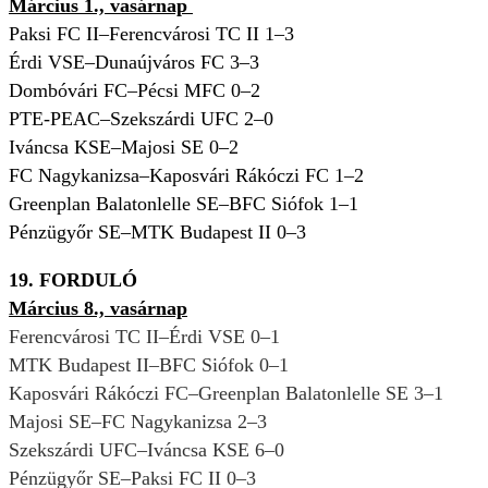
Március 1., vasárnap
Paksi FC II–Ferencvárosi TC II 1–3
Érdi VSE–Dunaújváros FC 3–3
Dombóvári FC–Pécsi MFC 0–2
PTE-PEAC–Szekszárdi UFC 2–0
Iváncsa KSE–Majosi SE 0–2
FC Nagykanizsa–Kaposvári Rákóczi FC 1–2
Greenplan Balatonlelle SE–BFC Siófok 1–1
Pénzügyőr SE–MTK Budapest II 0–3
19. FORDULÓ
Március 8., vasárnap
Ferencvárosi TC II–Érdi VSE 0–1
MTK Budapest II–BFC Siófok 0–1
Kaposvári Rákóczi FC–Greenplan Balatonlelle SE 3–1
Majosi SE–FC Nagykanizsa 2–3
Szekszárdi UFC–Iváncsa KSE 6–0
Pénzügyőr SE–Paksi FC II 0–3