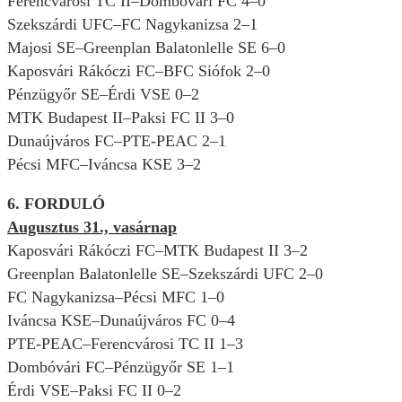
Ferencvárosi TC II–Dombóvári FC 4–0
Szekszárdi UFC–FC Nagykanizsa 2–1
Majosi SE–Greenplan Balatonlelle SE 6–0
Kaposvári Rákóczi FC–BFC Siófok 2–0
Pénzügyőr SE–Érdi VSE 0–2
MTK Budapest II–Paksi FC II 3–0
Dunaújváros FC–PTE-PEAC 2–1
Pécsi MFC–Iváncsa KSE 3–2
6. FORDULÓ
Augusztus 31., vasárnap
Kaposvári Rákóczi FC–MTK Budapest II 3–2
Greenplan Balatonlelle SE–Szekszárdi UFC 2–0
FC Nagykanizsa–Pécsi MFC 1–0
Iváncsa KSE–Dunaújváros FC 0–4
PTE-PEAC–Ferencvárosi TC II 1–3
Dombóvári FC–Pénzügyőr SE 1–1
Érdi VSE–Paksi FC II 0–2