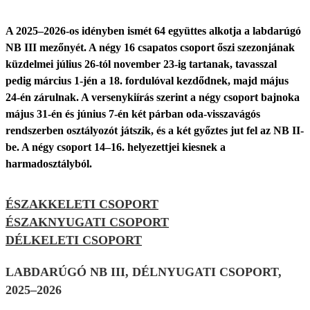
A 2025–2026-os idényben ismét 64 együttes alkotja a labdarúgó
NB III mezőnyét. A négy 16 csapatos csoport őszi szezonjának
küzdelmei július 26-tól november 23-ig tartanak, tavasszal
pedig március 1-jén a 18. fordulóval kezdődnek, majd május
24-én zárulnak. A versenykiírás szerint a négy csoport bajnoka
május 31-én és június 7-én két párban oda-visszavágós
rendszerben osztályozót játszik, és a két győztes jut fel az NB II-
be. A négy csoport 14–16. helyezettjei kiesnek a
harmadosztályból.
ÉSZAKKELETI CSOPORT
ÉSZAKNYUGATI CSOPORT
DÉLKELETI CSOPORT
LABDARÚGÓ NB III, DÉLNYUGATI CSOPORT,
2025–2026