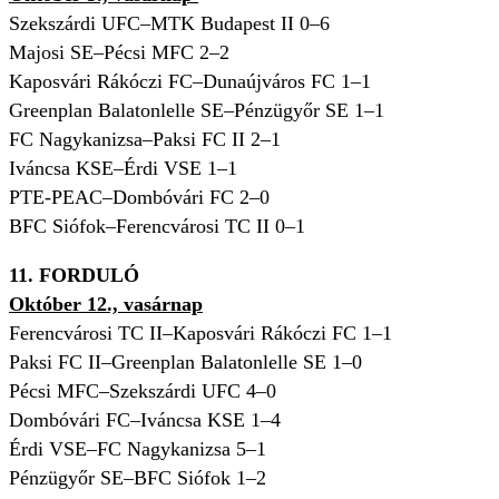
Szekszárdi UFC–MTK Budapest II 0–6
Majosi SE–Pécsi MFC 2–2
Kaposvári Rákóczi FC–Dunaújváros FC 1–1
Greenplan Balatonlelle SE–Pénzügyőr SE 1–1
FC Nagykanizsa–Paksi FC II 2–1
Iváncsa KSE–Érdi VSE 1–1
PTE-PEAC–Dombóvári FC 2–0
BFC Siófok–Ferencvárosi TC II 0–1
11. FORDULÓ
Október 12., vasárnap
Ferencvárosi TC II–Kaposvári Rákóczi FC 1
–1
Paksi FC II–Greenplan Balatonlelle SE 1
–0
Pécsi MFC–Szekszárdi UFC 4
–0
Dombóvári FC–Iváncsa KSE 1
–4
Érdi VSE–FC Nagykanizsa 5
–1
Pénzügyőr SE–BFC Siófok 1
–2