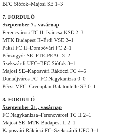
BFC Siófok–Majosi SE 1–3
7. FORDULÓ
Szeptember 7., vasárnap
Ferencvárosi TC II–Iváncsa KSE 2–3
MTK Budapest II–Érdi VSE 2–1
Paksi FC II–Dombóvári FC 2–1
Pénzügyőr SE–PTE-PEAC 3–2
Szekszárdi UFC–BFC Siófok 3–1
Majosi SE–Kaposvári Rákóczi FC 4–5
Dunaújváros FC–FC Nagykanizsa 0–0
Pécsi MFC–Greenplan Balatonlelle SE 0–1
8. FORDULÓ
Szeptember 21., vasárnap
FC Nagykanizsa–Ferencvárosi TC II 2–1
Majosi SE–MTK Budapest II 2–1
Kaposvári Rákóczi FC–Szekszárdi UFC 3–1