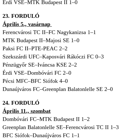
Érdi VSE–MTK Budapest II 1–0
23. FORDULÓ
Április 5., vasárnap
Ferencvárosi TC II–FC Nagykanizsa 1–1
MTK Budapest II–Majosi SE 1–0
Paksi FC II–PTE-PEAC 2–2
Szekszárdi UFC–Kaposvári Rákóczi FC 0–3
Pénzügyőr SE–Iváncsa KSE 2–2
Érdi VSE–Dombóvári FC 2–0
Pécsi MFC–BFC Siófok 4–0
Dunaújváros FC–Greenplan Balatonlelle SE 2–0
24. FORDULÓ
Április 11., szombat
Dombóvári FC–MTK Budapest II 1–2
Greenplan Balatonlelle SE–Ferencvárosi TC II 1–3
BFC Siófok–Dunaújváros FC 1–1