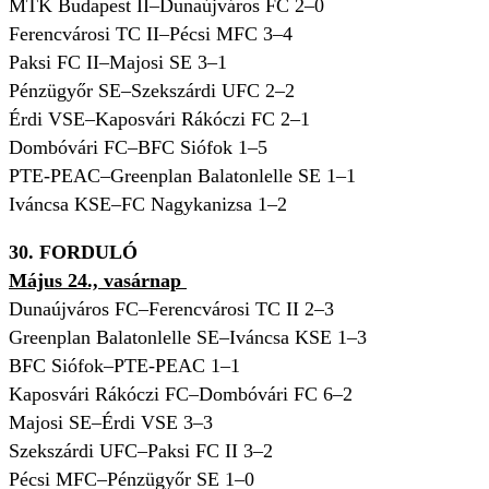
MTK Budapest II–Dunaújváros FC 2–0
Ferencvárosi TC II–Pécsi MFC 3–4
Paksi FC II–Majosi SE 3–1
Pénzügyőr SE–Szekszárdi UFC 2–2
Érdi VSE–Kaposvári Rákóczi FC 2–1
Dombóvári FC–BFC Siófok 1–5
PTE-PEAC–Greenplan Balatonlelle SE 1–1
Iváncsa KSE–FC Nagykanizsa 1–2
30. FORDULÓ
Május 24., vasárnap
Dunaújváros FC–Ferencvárosi TC II 2–3
Greenplan Balatonlelle SE–Iváncsa KSE 1–3
BFC Siófok–PTE-PEAC 1–1
Kaposvári Rákóczi FC–Dombóvári FC 6–2
Majosi SE–Érdi VSE 3–3
Szekszárdi UFC–Paksi FC II 3–2
Pécsi MFC–Pénzügyőr SE 1–0