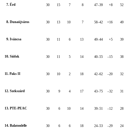
7. Érd
30
15
7
8
47–39
+8
52
8. Dunaújváros
30
13
10
7
58–42
+16
49
9. Iváncsa
30
11
6
13
49–44
+5
39
10. Siófok
30
11
5
14
40–55
–15
38
11. Paks II
30
10
2
18
42–62
–20
32
12. Szekszárd
30
9
4
17
43–75
–32
31
13. PTE-PEAC
30
6
10
14
39–51
–12
28
14. Balatonlelle
30
6
6
18
24–53
–29
24