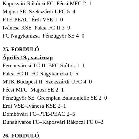
Kaposvári Rákóczi FC–Pécsi MFC 2–1
Majosi SE–Szekszárdi UFC 5–4
PTE-PEAC–Érdi VSE 1–0
Iváncsa KSE–Paksi FC II 3–0
FC Nagykanizsa–Pénzügyőr SE 4–0
25. FORDULÓ
Április 19., vasárnap
Ferencvárosi TC II–BFC Siófok 1–1
Paksi FC II–FC Nagykanizsa 0–5
MTK Budapest II–Szekszárdi UFC 4–0
Pécsi MFC–Majosi SE 2–1
Pénzügyőr SE–Greenplan Balatonlelle SE 2–0
Érdi VSE–Iváncsa KSE 2–1
Dombóvári FC–PTE-PEAC 2–5
Dunaújváros FC–Kaposvári Rákóczi FC 0–2
26. FORDULÓ