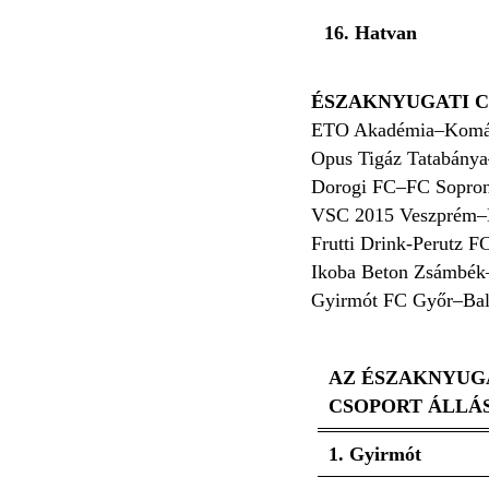
16. Hatvan
ÉSZAKNYUGATI 
ETO Akadémia–Komá
Opus Tigáz Tatabány
Dorogi FC–FC Sopron
VSC 2015 Veszprém–
Frutti Drink-Perutz F
Ikoba Beton Zsámbék
Gyirmót FC Győr–Bal
AZ ÉSZAKNYUG
CSOPORT ÁLLÁ
1. Gyirmót