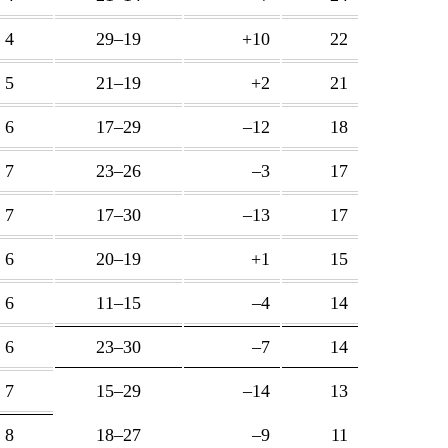
4
29–19
+10
22
5
21–19
+2
21
6
17–29
–12
18
7
23–26
–3
17
7
17–30
–13
17
6
20–19
+1
15
6
11–15
–4
14
6
23–30
–7
14
7
15–29
–14
13
8
18–27
–9
11