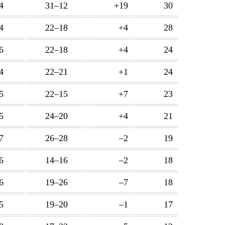
4
31–12
+19
30
4
22–18
+4
28
6
22–18
+4
24
4
22–21
+1
24
5
22–15
+7
23
5
24–20
+4
21
7
26–28
–2
19
6
14–16
–2
18
6
19–26
–7
18
5
19–20
–1
17