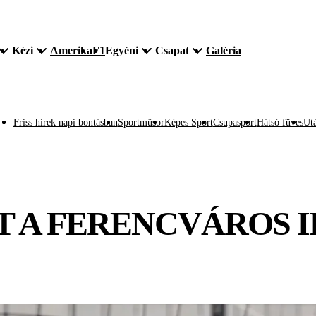
Kézi
Amerika
F1
Egyéni
Csapat
Galéria
Friss hírek napi bontásban
Sportműsor
Képes Sport
Csupasport
Hátsó füves
Utá
TT A FERENCVÁROS I