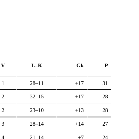
V
L–K
Gk
P
1
28–11
+17
31
2
32–15
+17
28
2
23–10
+13
28
3
28–14
+14
27
4
21–14
+7
24