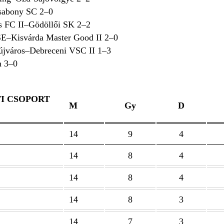
sabony SC 2–0
s FC II–Gödöllői SK 2–2
E–Kisvárda Master Good II 2–0
újváros–Debreceni VSC II 1–3
n 3–0
I CSOPORT
M
Gy
D
14
9
4
14
8
4
14
8
4
14
8
3
14
7
3