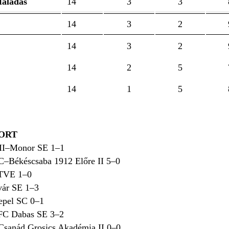
Haladás
14
3
3
14
3
2
14
3
2
14
2
5
14
1
5
ORT
II–Monor SE 1
–1
–Békéscsaba 1912 Előre II 5
–0
 TVE 1
–0
vár SE 1
–3
epel SC 0
–1
FC Dabas SE 3
–2
sanád Grosics Akadémia II 0
–0