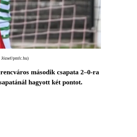
i József/pmfc.hu)
erencváros második csapata 2–0-ra
patánál hagyott két pontot.