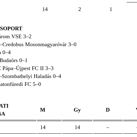
14
2
1
CSOPORT
rom VSE 3
–2
a–Credobus Mosonmagyaróvár 3
–0
 0
–4
Budaörs 0
–1
C Pápa–Újpest FC II 3
–
3
–Szombathelyi Haladás 0
–4
atonfüredi FC 5
–0
ATI
M
Gy
D
SA
14
14
–