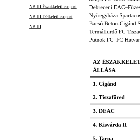
Debreceni EAC–Füze
NB III Északkeleti csoport
Nyíregyháza Spartacu
NB III Délkeleti csoport
Bacsó Beton-Cigánd S
NB III
Termálfürdő FC Tisza
Putnok FC–FC Hatva
AZ ÉSZAKKELET
ÁLLÁSA
1. Cigánd
2. Tiszafüred
3. DEAC
4. Kisvárda II
5. Tarpa