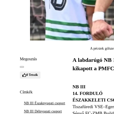
A pécsiek gólsze
Megosztás
A labdarúgó NB I
kikapott a PMFC 
0
Tetszik
NB III
Címkék
14. FORDULÓ
ÉSZAKKELETI CS
NB III Északnyugati csoport
Tiszafüredi VSE–Ege
NB III Délnyugati csoport
Sényő FC-ZMB Buildi