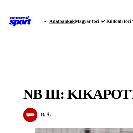
Adatbankok
Magyar foci
Külföldi foci
NB III: KIKAPO
H. Á.