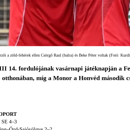
rzői a zöld-fehérek ellen Csörgő Raul (balra) és Beke Péter voltak (Fotó: Kurd
II 14. fordulójának vasárnapi játéknapján a F
otthonában, míg a Monor a Honvéd második csa
OPORT
r SE 4–3
ng–Ózd-Sajóvölgye 2–2