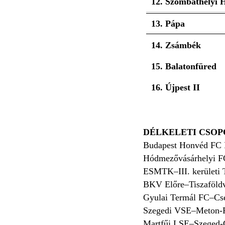
12. Szombathelyi 
13. Pápa
14. Zsámbék
15. Balatonfüred
16. Újpest II
DÉLKELETI CSOP
Budapest Honvéd FC 
Hódmezővásárhelyi FC
ESMTK–III. kerületi
BKV Előre–Tiszaföld
Gyulai Termál FC–Cs
Szegedi VSE–Meton-
Martfűi LSE–Szeged-C