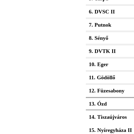
6. DVSC II
7. Putnok
8. Sényő
9. DVTK II
10. Eger
11. Gödöllő
12. Füzesabony
13. Ózd
14. Tiszaújváros
15. Nyíregyháza II