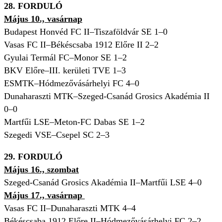
28. FORDULÓ
Május 10., vasárnap
Budapest Honvéd FC II–Tiszaföldvár SE 1
–0
Vasas FC II–Békéscsaba 1912 Előre II 2
–2
Gyulai Termál FC–Monor SE 1
–2
BKV Előre–III. kerületi TVE 1
–3
ESMTK–Hódmezővásárhelyi FC 4
–0
Dunaharaszti MTK–Szeged-Csanád Grosics Akadémia II
0
–0
Martfűi LSE–Meton-FC Dabas SE 1
–2
Szegedi VSE–Csepel SC 2
–3
29. FORDULÓ
Május 16., szombat
Szeged-Csanád Grosics Akadémia II–Martfűi LSE 4–0
Május 17., vasárnap
Vasas FC II–Dunaharaszti MTK 4–4
Békéscsaba 1912 Előre II–Hódmezővásárhelyi FC 2–2