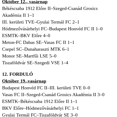
Október 12., vasárnap
Békéscsaba 1912 Előre II–Szeged-Csanád Grosics
Akadémia II 1–1
III. kerületi TVE–Gyulai Termál FC 2–1
Hódmezővásárhelyi FC–Budapest Honvéd FC II 1–0
ESMTK–BKV Előre 4–0
Meton-FC Dabas SE–Vasas FC II 1–1
Csepel SC–Dunaharaszti MTK 6–1
Monor SE–Martfűi LSE 5–0
Tiszaföldvár SE–Szegedi VSE 1–4
12. FORDULÓ
Október 19.,vasárnap
Budapest Honvéd FC II–III. kerületi TVE 0–0
Vasas FC II–Szeged-Csanád Grosics Akadémia II 3–0
ESMTK–Békéscsaba 1912 Előre II 1–1
BKV Előre–Hódmezővásárhelyi FC 1–1
Gyulai Termál FC–Tiszaföldvár SE 3–0