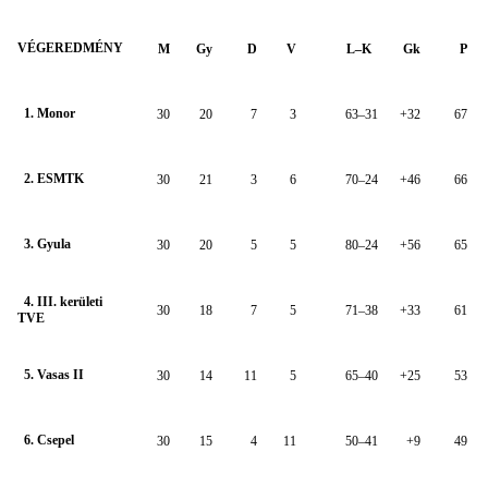
VÉGEREDMÉNY
M
Gy
D
V
L–K
Gk
P
1. Monor
30
20
7
3
63–31
+32
67
2. ESMTK
30
21
3
6
70–24
+46
66
3. Gyula
30
20
5
5
80–24
+56
65
4. III. kerületi
30
18
7
5
71–38
+33
61
TVE
5. Vasas II
30
14
11
5
65–40
+25
53
6. Csepel
30
15
4
11
50–41
+9
49