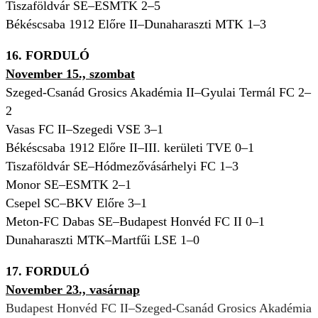
Tiszaföldvár SE–ESMTK 2
–5
Békéscsaba 1912 Előre II–Dunaharaszti MTK 1
–3
16. FORDULÓ
November 15., szombat
Szeged-Csanád Grosics Akadémia II–Gyulai Termál FC 2–
2
Vasas FC II–Szegedi VSE 3–1
Békéscsaba 1912 Előre II–III. kerületi TVE 0–1
Tiszaföldvár SE–Hódmezővásárhelyi FC 1–3
Monor SE–ESMTK 2–1
Csepel SC–BKV Előre 3–1
Meton-FC Dabas SE–Budapest Honvéd FC II 0–1
Dunaharaszti MTK–Martfűi LSE 1–0
17. FORDULÓ
November 23., vasárnap
Budapest Honvéd FC II–Szeged-Csanád Grosics Akadémia