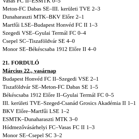
Vasas FC II–ESMTK 0
–5
Meton-FC Dabas SE–III. kerületi TVE 2
–3
Dunaharaszti MTK–BKV Előre 2–1
Martfűi LSE–Budapest Honvéd FC II 1
–3
Szegedi VSE–Gyulai Termál FC 0
–4
Csepel SC–Tiszaföldvár SE 4
–0
Monor SE–Békéscsaba 1912 Előre II 4
–0
21. FORDULÓ
Március 22., vasárnap
Budapest Honvéd FC II–Szegedi VSE 2–1
Tiszaföldvár SE–Meton-FC Dabas SE 1–5
Békéscsaba 1912 Előre II–Gyulai Termál FC 0–5
III. kerületi TVE–Szeged-Csanád Grosics Akadémia II 1–1
BKV Előre–Martfűi LSE 1–2
ESMTK–Dunaharaszti MTK 3–0
Hódmezővásárhelyi FC–Vasas FC II 1–3
Monor SE–Csepel SC 3–2