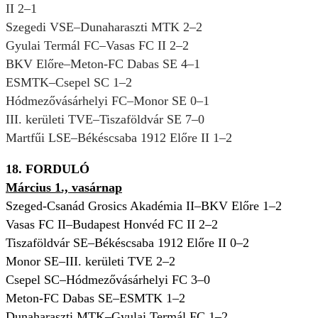
II 2–1
Szegedi VSE–Dunaharaszti MTK 2–2
Gyulai Termál FC–Vasas FC II 2–2
BKV Előre–Meton-FC Dabas SE 4–1
ESMTK–Csepel SC 1–2
Hódmezővásárhelyi FC–Monor SE 0–1
III. kerületi TVE–Tiszaföldvár SE 7–0
Martfűi LSE–Békéscsaba 1912 Előre II 1–2
18. FORDULÓ
Március 1., vasárnap
Szeged-Csanád Grosics Akadémia II–BKV Előre 1–2
Vasas FC II–Budapest Honvéd FC II 2–2
Tiszaföldvár SE–Békéscsaba 1912 Előre II 0–2
Monor SE–III. kerületi TVE 2–2
Csepel SC–Hódmezővásárhelyi FC 3–0
Meton-FC Dabas SE–ESMTK 1–2
Dunaharaszti MTK–Gyulai Termál FC 1–2