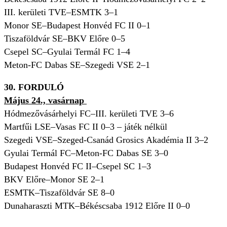
III. kerületi TVE–ESMTK 3–1
Monor SE–Budapest Honvéd FC II 0–1
Tiszaföldvár SE–BKV Előre 0–5
Csepel SC–Gyulai Termál FC 1–4
Meton-FC Dabas SE–Szegedi VSE 2–1
30. FORDULÓ
Május 24., vasárnap
Hódmezővásárhelyi FC–III. kerületi TVE 3–6
Martfűi LSE–Vasas FC II 0–3 – játék nélkül
Szegedi VSE–Szeged-Csanád Grosics Akadémia II 3–2
Gyulai Termál FC–Meton-FC Dabas SE 3–0
Budapest Honvéd FC II–Csepel SC 1–3
BKV Előre–Monor SE 2–1
ESMTK–Tiszaföldvár SE 8–0
Dunaharaszti MTK–Békéscsaba 1912 Előre II 0–0