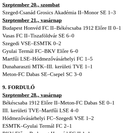
Szeptember 20., szombat
Szeged-Csanád Grosics Akadémia II–Monor SE 1–3
Szeptember 21., vasárnap
Budapest Honvéd FC II–Békéscsaba 1912 Előre II 0–1
Vasas FC II–Tiszaföldvár SE 6–0
Szegedi VSE–ESMTK 0–2
Gyulai Termál FC–BKV Előre 6–0
Martfűi LSE–Hódmezővásárhelyi FC 1–5
Dunaharaszti MTK–III. kerületi TVE 1–1
Meton-FC Dabas SE–Csepel SC 3–0
9. FORDULÓ
Szeptember 28., vasárnap
Békéscsaba 1912 Előre II–Meton-FC Dabas SE 0–1
III. kerületi TVE–Martfűi LSE 4–0
Hódmezővásárhelyi FC–Szegedi VSE 1–2
ESMTK–Gyulai Termál FC 2–1