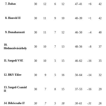
7. Dabas
30
12
6
12
47–41
+6
42
8. Honvéd II
30
11
9
10
40–39
+1
42
9. Dunaharaszti
30
11
7
12
46–50
–4
40
10.
30
10
7
13
48–56
–8
37
Hódmezővásárhely
11. Szegedi VSE
30
10
5
15
46–62
–16
35
12. BKV Előre
30
9
5
16
50–64
–14
32
13. Szeged-Csanád
30
7
8
15
37–53
–16
29
II
14. Békéscsaba II
30
7
5
18
30–61
–31
26