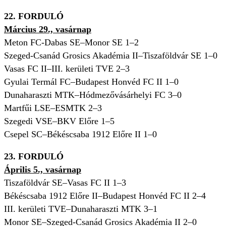
22. FORDULÓ
Március 29., vasárnap
Meton FC-Dabas SE–Monor SE 1–2
Szeged-Csanád Grosics Akadémia II–Tiszaföldvár SE 1–0
Vasas FC II–III. kerületi TVE 2–3
Gyulai Termál FC–Budapest Honvéd FC II 1–0
Dunaharaszti MTK–Hódmezővásárhelyi FC 3–0
Martfűi LSE–ESMTK 2–3
Szegedi VSE–BKV Előre 1–5
Csepel SC–Békéscsaba 1912 Előre II 1–0
23. FORDULÓ
Április 5., vasárnap
Tiszaföldvár SE–Vasas FC II 1–3
Békéscsaba 1912 Előre II–Budapest Honvéd FC II 2–4
III. kerületi TVE–Dunaharaszti MTK 3–1
Monor SE–Szeged-Csanád Grosics Akadémia II 2–0