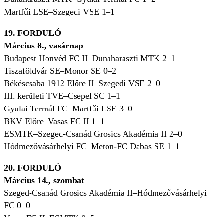
Martfűi LSE–Szegedi VSE 1–1
19. FORDULÓ
Március 8., vasárnap
Budapest Honvéd FC II–Dunaharaszti MTK 2–1
Tiszaföldvár SE–Monor SE 0–2
Békéscsaba 1912 Előre II–Szegedi VSE 2–0
III. kerületi TVE–Csepel SC 1–1
Gyulai Termál FC–Martfűi LSE 3–0
BKV Előre–Vasas FC II 1–1
ESMTK–Szeged-Csanád Grosics Akadémia II 2–0
Hódmezővásárhelyi FC–Meton-FC Dabas SE 1–1
20. FORDULÓ
Március 14., szombat
Szeged-Csanád Grosics Akadémia II–Hódmezővásárhelyi
FC 0
–0