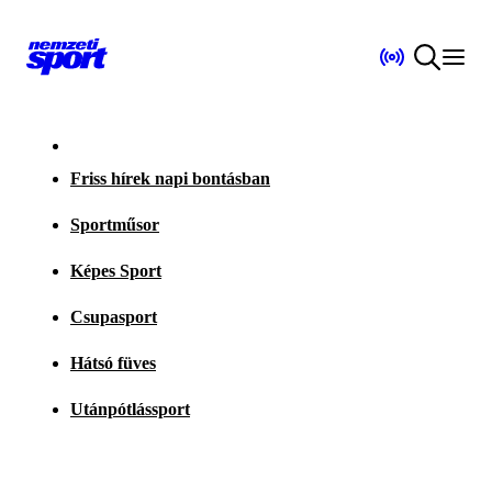
Friss hírek napi bontásban
Sportműsor
Képes Sport
Csupasport
Hátsó füves
Utánpótlássport