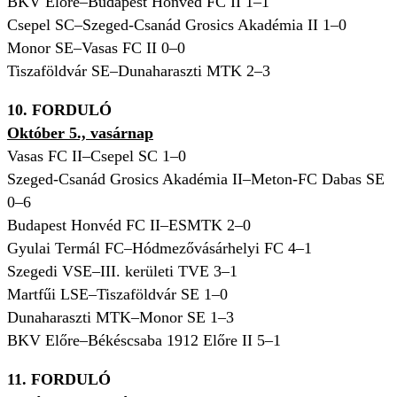
BKV Előre–Budapest Honvéd FC II 1–1
Csepel SC–Szeged-Csanád Grosics Akadémia II 1–0
Monor SE–Vasas FC II 0–0
Tiszaföldvár SE–Dunaharaszti MTK 2–3
10. FORDULÓ
Október 5., vasárnap
Vasas FC II–Csepel SC 1–0
Szeged-Csanád Grosics Akadémia II–Meton-FC Dabas SE
0–6
Budapest Honvéd FC II–ESMTK 2–0
Gyulai Termál FC–Hódmezővásárhelyi FC 4–1
Szegedi VSE–III. kerületi TVE 3–1
Martfűi LSE–Tiszaföldvár SE 1–0
Dunaharaszti MTK–Monor SE 1–3
BKV Előre–Békéscsaba 1912 Előre II 5–1
11. FORDULÓ