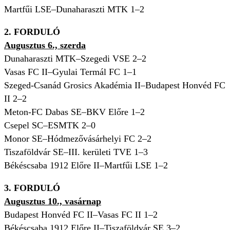
Martfűi LSE–Dunaharaszti MTK 1–2
2. FORDULÓ
Augusztus 6., szerda
Dunaharaszti MTK–Szegedi VSE 2–2
Vasas FC II–Gyulai Termál FC 1–1
Szeged-Csanád Grosics Akadémia II–Budapest Honvéd FC
II 2–2
Meton-FC Dabas SE–BKV Előre 1–2
Csepel SC–ESMTK 2–0
Monor SE–Hódmezővásárhelyi FC 2–2
Tiszaföldvár SE–III. kerületi TVE 1–3
Békéscsaba 1912 Előre II–Martfűi LSE 1–2
3. FORDULÓ
Augusztus 10., vasárnap
Budapest Honvéd FC II–Vasas FC II 1–2
Békéscsaba 1912 Előre II–Tiszaföldvár SE 3–2