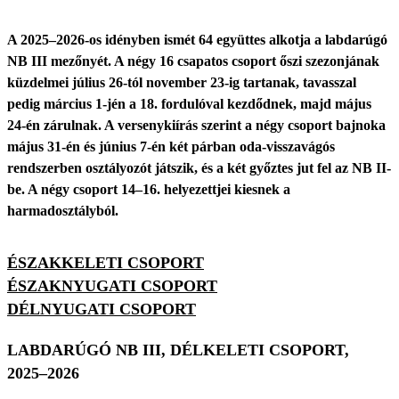
A 2025–2026-os idényben ismét 64 együttes alkotja a labdarúgó
NB III mezőnyét. A négy 16 csapatos csoport őszi szezonjának
küzdelmei július 26-tól november 23-ig tartanak, tavasszal
pedig március 1-jén a 18. fordulóval kezdődnek, majd május
24-én zárulnak. A versenykiírás szerint a négy csoport bajnoka
május 31-én és június 7-én két párban oda-visszavágós
rendszerben osztályozót játszik, és a két győztes jut fel az NB II-
be. A négy csoport 14–16. helyezettjei kiesnek a
harmadosztályból.
ÉSZAKKELETI CSOPORT
ÉSZAKNYUGATI CSOPORT
DÉLNYUGATI CSOPORT
LABDARÚGÓ NB III, DÉLKELETI CSOPORT,
2025–2026