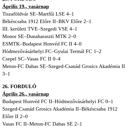
Április 19., vasárnap
Tiszaföldvár SE–Martfűi LSE 4–1
Békéscsaba 1912 Előre II–BKV Előre 2–1
III. kerületi TVE–Szegedi VSE 4–1
Monor SE–Dunaharaszti MTK 2–0
ESMTK–Budapest Honvéd FC II 4–0
Hódmezővásárhelyi FC–Gyulai Termál FC 1–2
Csepel SC–Vasas FC II 0–4
Meton-FC Dabas SE–Szeged-Csanád Grosics Akadémia II
3–1
26. FORDULÓ
Április 26., vasárnap
Budapest Honvéd FC II–Hódmezővásárhelyi FC 0–1
Szeged-Csanád Grosics Akadémia II–Békéscsaba 1912
Előre II 2–0
Vasas FC II–Meton-FC Dabas SE 2–1