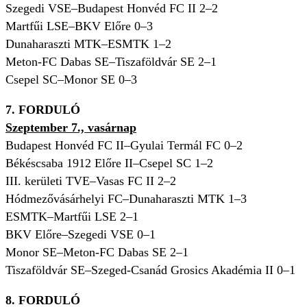
Szegedi VSE–Budapest Honvéd FC II 2–2
Martfűi LSE–BKV Előre 0–3
Dunaharaszti MTK–ESMTK 1–2
Meton-FC Dabas SE–Tiszaföldvár SE 2–1
Csepel SC–Monor SE 0–3
7. FORDULÓ
Szeptember 7., vasárnap
Budapest Honvéd FC II–Gyulai Termál FC 0–2
Békéscsaba 1912 Előre II–Csepel SC 1–2
III. kerületi TVE–Vasas FC II 2–2
Hódmezővásárhelyi FC–Dunaharaszti MTK 1–3
ESMTK–Martfűi LSE 2–1
BKV Előre–Szegedi VSE 0–1
Monor SE–Meton-FC Dabas SE 2–1
Tiszaföldvár SE–Szeged-Csanád Grosics Akadémia II 0–1
8. FORDULÓ