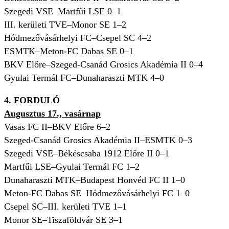
Szegedi VSE–Martfűi LSE 0–1
III. kerületi TVE–Monor SE 1–2
Hódmezővásárhelyi FC–Csepel SC 4–2
ESMTK–Meton-FC Dabas SE 0–1
BKV Előre–Szeged-Csanád Grosics Akadémia II 0–4
Gyulai Termál FC–Dunaharaszti MTK 4–0
4. FORDULÓ
Augusztus 17., vasárnap
Vasas FC II–BKV Előre 6–2
Szeged-Csanád Grosics Akadémia II–ESMTK 0–3
Szegedi VSE–Békéscsaba 1912 Előre II 0–1
Martfűi LSE–Gyulai Termál FC 1–2
Dunaharaszti MTK–Budapest Honvéd FC II 1–0
Meton-FC Dabas SE–Hódmezővásárhelyi FC 1–0
Csepel SC–III. kerületi TVE 1–1
Monor SE–Tiszaföldvár SE 3–1