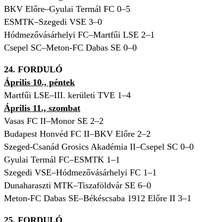
BKV Előre–Gyulai Termál FC 0–5
ESMTK–Szegedi VSE 3–0
Hódmezővásárhelyi FC–Martfűi LSE 2–1
Csepel SC–Meton-FC Dabas SE 0–0
24. FORDULÓ
Április 10., péntek
Martfűi LSE–III. kerületi TVE 1–4
Április 11., szombat
Vasas FC II–Monor SE 2–2
Budapest Honvéd FC II–BKV Előre 2–2
Szeged-Csanád Grosics Akadémia II–Csepel SC 0–0
Gyulai Termál FC–ESMTK 1–1
Szegedi VSE–Hódmezővásárhelyi FC 1–1
Dunaharaszti MTK–Tiszaföldvár SE 6–0
Meton-FC Dabas SE–Békéscsaba 1912 Előre II 3–1
25. FORDULÓ