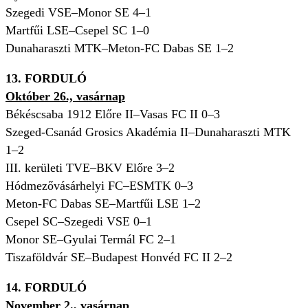
Szegedi VSE–Monor SE 4–1
Martfűi LSE–Csepel SC 1–0
Dunaharaszti MTK–Meton-FC Dabas SE 1–2
13. FORDULÓ
Október 26., vasárnap
Békéscsaba 1912 Előre II–Vasas FC II 0–3
Szeged-Csanád Grosics Akadémia II–Dunaharaszti MTK
1–2
III. kerületi TVE–BKV Előre 3–2
Hódmezővásárhelyi FC–ESMTK 0–3
Meton-FC Dabas SE–Martfűi LSE 1–2
Csepel SC–Szegedi VSE 0–1
Monor SE–Gyulai Termál FC 2–1
Tiszaföldvár SE–Budapest Honvéd FC II 2–2
14. FORDULÓ
November 2., vasárnap