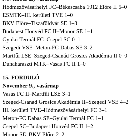
Hódmezővásárhelyi FC–Békéscsaba 1912 Előre II 5–0
ESMTK–III. kerületi TVE 1–0
BKV Előre–Tiszaföldvár SE 1–3
Budapest Honvéd FC II–Monor SE 1–1
Gyulai Termál FC–Csepel SC 0–1
Szegedi VSE–Meton-FC Dabas SE 3–2
Martfűi LSE–Szeged-Csanád Grosics Akadémia II 0–0
Dunaharaszti MTK–Vasas FC II 1–0
15. FORDULÓ
November 9., vasárnap
Vasas FC II–Martfűi LSE 3
–1
Szeged-Csanád Grosics Akadémia II–Szegedi VSE 4
–2
III. kerületi TVE–Hódmezővásárhelyi FC 3
–1
Meton-FC Dabas SE–Gyulai Termál FC 1
–1
Csepel SC–Budapest Honvéd FC II 1
–2
Monor SE–BKV Előre 2
–2