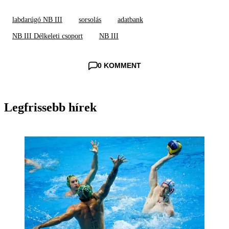
labdarúgó NB III
sorsolás
adatbank
NB III Délkeleti csoport
NB III
0 KOMMENT
Legfrissebb hírek