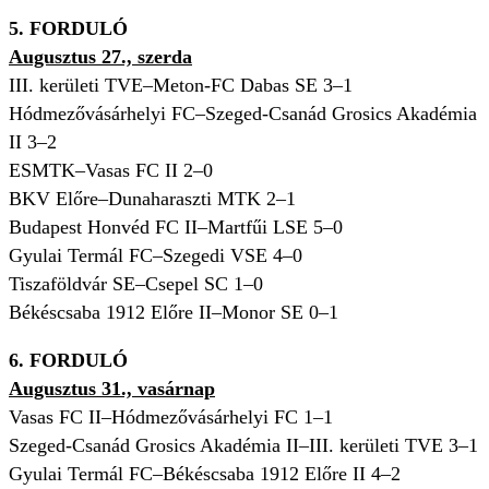
5. FORDULÓ
Augusztus 27., szerda
III. kerületi TVE–Meton-FC Dabas SE 3–1
Hódmezővásárhelyi FC–Szeged-Csanád Grosics Akadémia
II 3–2
ESMTK–Vasas FC II 2–0
BKV Előre–Dunaharaszti MTK 2–1
Budapest Honvéd FC II–Martfűi LSE 5–0
Gyulai Termál FC–Szegedi VSE 4–0
Tiszaföldvár SE–Csepel SC 1–0
Békéscsaba 1912 Előre II–Monor SE 0–1
6. FORDULÓ
Augusztus 31., vasárnap
Vasas FC II–Hódmezővásárhelyi FC 1–1
Szeged-Csanád Grosics Akadémia II–III. kerületi TVE 3–1
Gyulai Termál FC–Békéscsaba 1912 Előre II 4–2