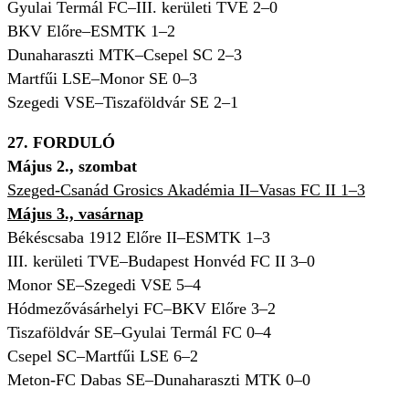
Gyulai Termál FC–III. kerületi TVE 2–0
BKV Előre–ESMTK 1–2
Dunaharaszti MTK–Csepel SC 2–3
Martfűi LSE–Monor SE 0–3
Szegedi VSE–Tiszaföldvár SE 2–1
27. FORDULÓ
Május 2., szombat
Szeged-Csanád Grosics Akadémia II–Vasas FC II 1–3
Május 3., vasárnap
Békéscsaba 1912 Előre II–ESMTK 1–3
III. kerületi TVE–Budapest Honvéd FC II 3–0
Monor SE–Szegedi VSE 5–4
Hódmezővásárhelyi FC–BKV Előre 3–2
Tiszaföldvár SE–Gyulai Termál FC 0–4
Csepel SC–Martfűi LSE 6–2
Meton-FC Dabas SE–Dunaharaszti MTK 0–0