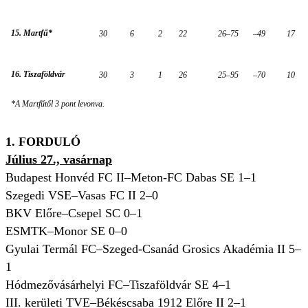
15. Martfű*
30
6
2
22
26–75
–49
17
16. Tiszaföldvár
30
3
1
26
25–95
–70
10
*A Martfűtől 3 pont levonva.
1. FORDULÓ
Július 27., vasárnap
Budapest Honvéd FC II–Meton-FC Dabas SE 1–1
Szegedi VSE–Vasas FC II 2–0
BKV Előre–Csepel SC 0–1
ESMTK–Monor SE 0–0
Gyulai Termál FC–Szeged-Csanád Grosics Akadémia II 5–
1
Hódmezővásárhelyi FC–Tiszaföldvár SE 4–1
III. kerületi TVE–Békéscsaba 1912 Előre II 2–1