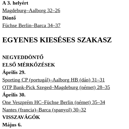
A 3. helyért
Magdeburg–Aalborg 32–26
Döntő
Füchse Berlin–Barca 34–37
EGYENES KIESÉSES SZAKASZ
NEGYEDDÖNTŐ
ELSŐ MÉRKŐZÉSEK
Április 29.
Sporting CP (portugál)
–Aalborg HB (dán) 31–31
OTP Bank-Pick Szeged–Magdeburg (német) 28–35
Április 30.
One Veszprém HC–
Füchse Berlin (német) 35–34
Nantes (francia)–Barca (spanyol) 30–32
VISSZAVÁGÓK
M
ájus 6.