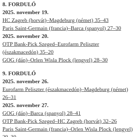
8. FORDULÓ
2025. november 19.
HC Zagreb (horvát)–Magdeburg (német) 35–43
Paris Saint-Germain (francia)–Barca (spanyol) 27–30
2025. november 20.
OTP Bank-Pick Szeged–Eurofarm Peliszter
(északmacedón) 35–20
GOG (dán)–Orlen Wisla Plock (lengyel) 28–30
9. FORDULÓ
2025. november 26.
Eurofarm Peliszter (északmacedón)–Magdeburg (német)
26–31
2025. november 27.
GOG (dán)–Barca (spanyol) 28–41
OTP Bank-Pick Szeged–HC Zagreb (horvát) 32–26
Paris Saint-Germain (francia)–Orlen Wisla Plock (lengyel)
29–30