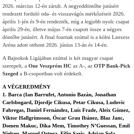
2026. március 12-én zárult. A negyeddöntőbe jutásért
rendezett forduló oda- és visszavágós mérkőzéseit 2026.
április 1-jén és 9-én rendezték, míg a legjobb nyolc csapat
április 29-én, illetve május 7-én csapott össze a négyes
döntőbe jutásért. A final fournak ezúttal is a kölni Lanxess
Aréna adott otthont 2026. június 13-án és 14-én.
A Bajnokok Ligájában ezúttal is két magyar csapat
szerepelt, a
One Veszprém HC
az A-, az
OTP Bank-Pick
Szeged
a B-csoportban volt érdekelt.
A VÉGEREDMÉNY
1. Barca
(Ian Barrufet, Antonio Bazán, Jonathan
Carlsbogard, Djordje Cikusa, Petar Cikusa, Ludovic
Fabregas, Daniel Fernández, Luís Frade, Aleix Gómez,
Viktor Hallgrímsson, Óscar Grau Ibánez, Blaz Janc,
Domen Makuc, Dika Mem, Timothey N’Guessan, Emil
Nielsen, Manuel Ortega, Filip Saric, Adrian Sola