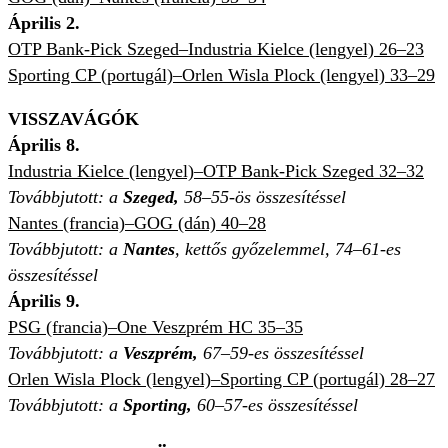
Április 2.
OTP Bank-Pick Szeged–Industria Kielce (lengyel) 26–23
Sporting CP (portugál)–
Orlen Wisla Plock (lengyel) 33–29
VISSZAVÁGÓK
Április 8.
Industria Kielce (lengyel)–OTP Bank-Pick Szeged 32–32
Továbbjutott: a
Szeged,
58–55-ös összesítéssel
Nantes (francia)–GOG (dán) 40–28
Továbbjutott: a
Nantes
, kettős győzelemmel, 74–61-es
összesítéssel
Április 9.
PSG (francia)–One Veszprém HC 35–35
Továbbjutott: a
Veszprém,
67–59-es összesítéssel
Orlen Wisla Plock (lengyel)–
Sporting CP (portugál) 28–27
Továbbjutott: a
Sporting,
60–57-es összesítéssel