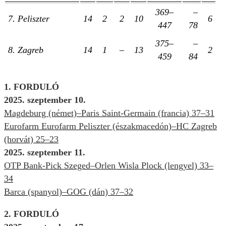
369–
–
7. Peliszter
14
2
2
10
6
447
78
375–
–
8. Zagreb
14
1
–
13
2
459
84
1. FORDULÓ
2025. szeptember 10.
Magdeburg (német)–Paris Saint-Germain (francia) 37–31
Eurofarm Eurofarm Peliszter (északmacedón)–HC Zagreb
(horvát) 25–23
2025. szeptember 11.
OTP Bank-Pick Szeged–Orlen Wisla Plock (lengyel) 33–
34
Barca (spanyol)–GOG (dán) 37–32
2. FORDULÓ