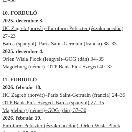
10. FORDULÓ
2025. december 3.
HC Zagreb (horvát)–Eurofarm Peliszter (északmacedón)
27–23
Barca (spanyol)–Paris Saint-Germain (francia) 38–33
2025. december 4.
Orlen Wisla Plock (lengyel)–GOG (dán) 34
–35
Magdeburg (német)–OTP Bank-Pick Szeged 40–32
11. FORDULÓ
2026. február 18.
HC Zagreb (horvát)–Paris Saint-Germain (francia) 24–35
OTP Bank-Pick Szeged–Barca (spanyol) 27–35
Magdeburg (német)–GOG (dán) 37–30
2026. február 19.
Eurofarm Peliszter (északmacedón)–Orlen Wisla Plock