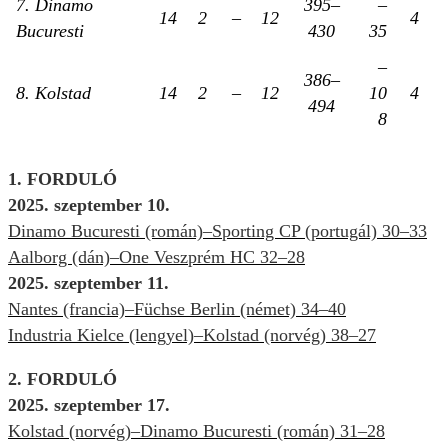
7. Dinamo
395–
–
14
2
–
12
4
Bucuresti
430
35
–
386–
8. Kolstad
14
2
–
12
10
4
494
8
1. FORDULÓ
2025. szeptember 10.
Dinamo Bucuresti (román)–Sporting CP (portugál) 30–33
Aalborg (dán)–One Veszprém HC 32–28
2025. szeptember 11.
Nantes (francia)–Füchse Berlin (német) 34–40
Industria Kielce (lengyel)–Kolstad (norvég) 38–27
2. FORDULÓ
2025. szeptember 17.
Kolstad (norvég)–Dinamo Bucuresti (román) 31–28