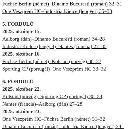
Füchse Berlin (német)–Dinamo Bucuresti (román) 32–31
One Veszprém HC–Industria Kielce (lengyel) 35–33
5. FORDULÓ
2025. október 15.
Aalborg (dán)–Dinamo Bucuresti (román) 34–28
Industria Kielce (lengyel)–Nantes (francia) 27–35
2025. október 16.
Füchse Berlin (német)–Kolstad (norvég) 38–27
Sporting CP (portugál)–One Veszprém HC 33–32
6. FORDULÓ
2025. október 22.
Kolstad (norvég)–Sporting CP (portugál) 30–34
Nantes (francia)–Aalborg (dán) 27–28
2025. október 23.
One Veszprém HC–Füchse Berlin (német) 31–32
Dinamo Bucuresti (román)–Industria Kielce (lengyel) 24–