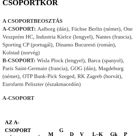
CSOPORTKÖR
A CSOPORTBEOSZTÁS
A-CSOPORT:
Aalborg (dán), Füchse Berlin (német), One
Veszprém HC, Industria Kielce (lengyel), Nantes (francia),
Sporting CP (portugál), Dinamo Bucuresti (román),
Kolstad (norvég)
B-CSOPORT:
Wisla Plock (lengyel), Barca (spanyol),
Paris Saint-Germain (francia), GOG (dán), Magdeburg
(német), OTP Bank-Pick Szeged, RK Zagreb (horvát),
Eurofarm Peliszter (északmacedón)
A-CSOPORT
AZ A-
CSOPORT
G
M
D
V
L–K
Gk
P