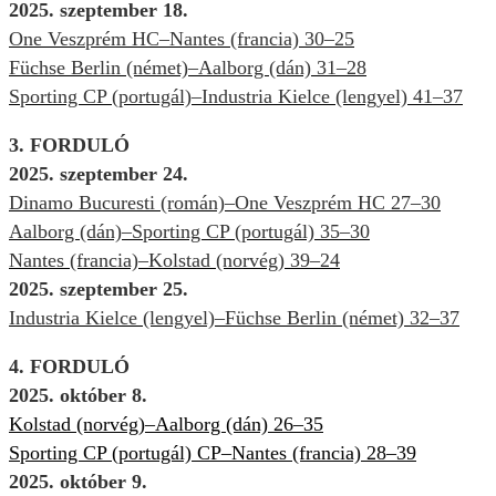
2025. szeptember 18.
One Veszprém HC–Nantes (francia) 30–25
Füchse Berlin (német)–Aalborg (dán) 31–28
Sporting CP (portugál)–Industria Kielce (lengyel) 41–37
3. FORDULÓ
2025. szeptember 24.
Dinamo Bucuresti (román)–One Veszprém HC 27–30
Aalborg (dán)–Sporting CP (portugál) 35–30
Nantes (francia)–Kolstad (norvég) 39–24
2025. szeptember 25.
Industria Kielce (lengyel)–Füchse Berlin (német) 32–37
4. FORDULÓ
2025. október 8.
Kolstad (norvég)–Aalborg (dán) 26
–35
Sporting CP (portugál) CP–Nantes (francia) 28
–39
2025. október 9.