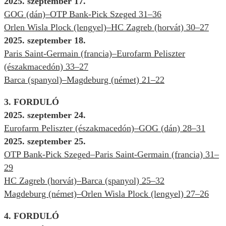
2025. szeptember 17.
GOG (dán)–OTP Bank-Pick Szeged 31–36
Orlen Wisla Plock (lengyel)–HC Zagreb (horvát) 30–27
2025. szeptember 18.
Paris Saint-Germain (francia)–Eurofarm Peliszter
(északmacedón) 33–27
Barca (spanyol)–Magdeburg (német) 21–22
3. FORDULÓ
2025. szeptember 24.
Eurofarm Peliszter (északmacedón)–GOG (dán) 28–31
2025. szeptember 25.
OTP Bank-Pick Szeged–Paris Saint-Germain (francia) 31–
29
HC Zagreb (horvát)–Barca (spanyol) 25–32
Magdeburg (német)–Orlen Wisla Plock (lengyel) 27–26
4. FORDULÓ