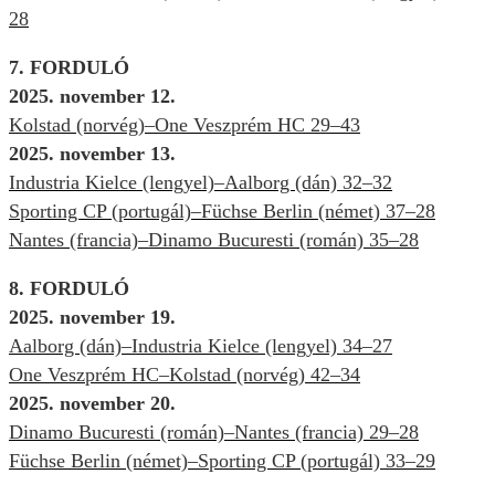
28
7. FORDULÓ
2025. november 12.
Kolstad (norvég)–One Veszprém HC 29–43
2025. november 13.
Industria Kielce (lengyel)–Aalborg (dán) 32–32
Sporting CP (portugál)–Füchse Berlin (német) 37–28
Nantes (francia)–Dinamo Bucuresti (román) 35–28
8. FORDULÓ
2025. november 19.
Aalborg (dán)–Industria Kielce (lengyel) 34–27
One Veszprém HC–Kolstad (norvég) 42–34
2025. november 20.
Dinamo Bucuresti (román)–Nantes (francia) 29–28
Füchse Berlin (német)–Sporting CP (portugál) 33–29