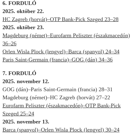
6. FORDULÓ
2025. október 22.
HC Zagreb (horvát)–OTP Bank-Pick Szeged 23–28
2025. október 23.
Magdeburg (német)–Eurofarm Peliszter (északmacedón)
36–26
Orlen Wisla Plock (lengyel)–Barca (spanyol) 24–34
Paris Saint-Germain (francia)–GOG (dán) 34–36
7. FORDULÓ
2025. november 12.
GOG (dán)–Paris Saint-Germain (francia) 28–31
Magdeburg (német)–HC Zagreb (horvát) 27–22
Eurofarm Peliszter (északmacedón)–OTP Bank-Pick
Szeged 25–24
2025. november 13.
Barca (spanyol)–Orlen Wisla Plock (lengyel) 30–24