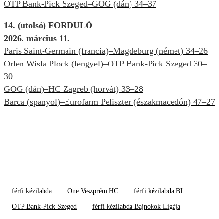
OTP Bank-Pick Szeged–GOG (dán) 34–37
14. (utolsó) FORDULÓ
2026. március 11.
Paris Saint-Germain (francia)–Magdeburg (német) 34–26
Orlen Wisla Plock (lengyel)–OTP Bank-Pick Szeged 30–
30
GOG (dán)–HC Zagreb (horvát) 33–28
Barca (spanyol)–Eurofarm Peliszter (északmacedón) 47–27
férfi kézilabda
One Veszprém HC
férfi kézilabda BL
OTP Bank-Pick Szeged
férfi kézilabda Bajnokok Ligája