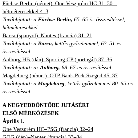
Füchse Berlin (német)
–One Veszprém HC 31–30 –
hétméteresekkel 4–3
Továbbjutott:
a
Füchse Berlin,
65–65-ös összesítéssel,
hétméteresekkel
Barca (spanyol)–Nantes (francia) 31–21
Továbbjutott: a
Barca,
kettős győzelemmel, 63–51-es
összesítéssel
Aalborg HB (dán)–
Sporting CP (portugál)
37–36
Továbbjutott: az
Aalborg,
68–67-es összesítéssel
Magdeburg (német)–OTP Bank-Pick Szeged 45–37
Továbbjutott:
a
Magdeburg
, kettős győzelemmel 80–65-ös
összesítéssel
A NEGYEDDÖNTŐBE JUTÁSÉRT
ELSŐ MÉRKŐZÉSEK
Április 1.
One Veszprém HC–PSG (francia) 32–24
GOG (dán)–Nantes (francia) 33–34