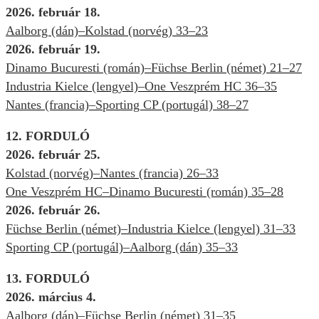
2026. február 18.
Aalborg (dán)–Kolstad (norvég) 33–23
2026. február 19.
Dinamo Bucuresti (román)–Füchse Berlin (német) 21–27
Industria Kielce (lengyel)–One Veszprém HC 36–35
Nantes (francia)–Sporting CP (portugál) 38–27
12. FORDULÓ
2026. február 25.
Kolstad (norvég)–Nantes (francia) 26–33
One Veszprém HC–Dinamo Bucuresti (román) 35–28
2026. február 26.
Füchse Berlin (német)–Industria Kielce (lengyel) 31–33
Sporting CP (portugál)–Aalborg (dán) 35–33
13. FORDULÓ
2026. március 4.
Aalborg (dán)–Füchse Berlin (német) 31–35