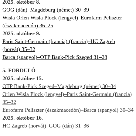
2025. október 8.
GOG (dán)–Magdeburg (német) 30–39
Wisla Orlen Wisla Plock (lengyel)–Eurofarm Peliszter
(északmacedón) 36–25
2025. október 9.
Paris Saint-Germain (francia) (francia)–HC Zagreb
(horvát) 35–32
Barca (spanyol)–OTP Bank-Pick Szeged 31–28
5. FORDULÓ
2025. október 15.
OTP Bank-Pick Szeged–Magdeburg (német) 30–34
Orlen Wisla Plock (lengyel)–Paris Saint-Germain (francia)
35–32
Eurofarm Peliszter (északmacedón)–Barca (spanyol) 30–34
2025. október 16.
HC Zagreb (horvát)–GOG (dán) 31–36