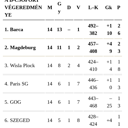
G
VÉGEREDMÉN
M
D
V
L–K
Gk
P
y
YE
492–
+1
2
1. Barca
14
13
–
1
382
10
6
457–
+4
2
2. Magdeburg
14
11
1
2
408
9
3
424–
+1
1
3. Wisla Plock
14
8
2
4
410
4
8
446–
+1
1
4. Paris SG
14
6
1
7
436
0
3
443–
–
1
5. GOG
14
6
1
7
468
25
3
428–
1
6. SZEGED
14
5
1
8
+4
424
1