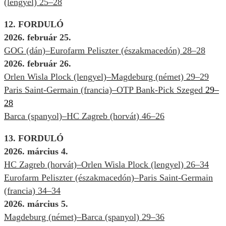
(lengyel) 25–28
12. FORDULÓ
2026. február 25.
GOG (dán)–Eurofarm Peliszter (északmacedón) 28–28
2026. február 26.
Orlen Wisla Plock (lengyel)–Magdeburg (német) 29–29
Paris Saint-Germain (francia)–OTP Bank-Pick Szeged
29–
28
Barca (spanyol)–HC Zagreb (horvát) 46–26
13. FORDULÓ
2026. március 4.
HC Zagreb (horvát)–Orlen Wisla Plock (lengyel) 26–34
Eurofarm Peliszter (északmacedón)–Paris Saint-Germain
(francia) 34–34
2026. március 5.
Magdeburg (német)–Barca (spanyol) 29–36