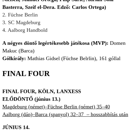
Basterra, Szeif el-Dera. Edző: Carlos Ortega)
2. Füchse Berlin
3. SC Magdeburg
4. Aalborg Handbold
A négyes döntő legértékesebb játékosa (MVP):
Domen
Makuc (Barca)
Gólkirály:
Mathias Gidsel (Füchse Belrlin), 161 góllal
FINAL FOUR
FINAL FOUR, KÖLN, LANXESS
ELŐDÖNTŐ (június 13.)
Magdeburg (német)–Füchse Berlin (német) 35–40
Aalborg (dán)–Barca (spanyol) 32–37
– hosszabbítás után
JÚNIUS 14.