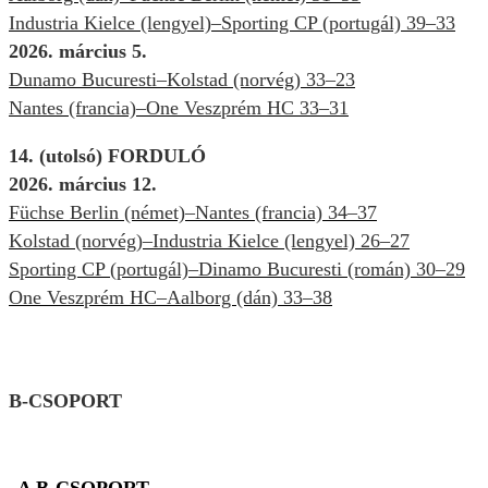
Industria Kielce (lengyel)–Sporting CP (portugál) 39–33
2026. március 5.
Dunamo Bucuresti–Kolstad (norvég) 33–23
Nantes (francia)–One Veszprém HC 33–31
14. (utolsó) FORDULÓ
2026. március 12.
Füchse Berlin (német)–Nantes (francia) 34–37
Kolstad (norvég)–Industria Kielce (lengyel) 26–27
Sporting CP (portugál)–Dinamo Bucuresti (román) 30–29
One Veszprém HC–Aalborg (dán) 33–38
B-CSOPORT
A B-CSOPORT