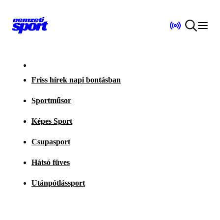
Friss hírek napi bontásban
Sportműsor
Képes Sport
Csupasport
Hátsó füves
Utánpótlássport