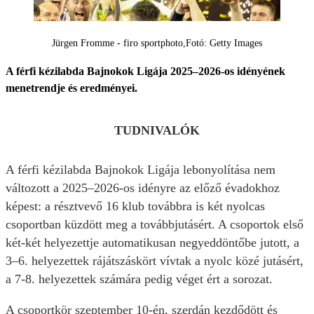
Jürgen Fromme - firo sportphoto
Fotó: Getty Images
A férfi kézilabda Bajnokok Ligája 2025–2026-os idényének
menetrendje és eredményei.
TUDNIVALÓK
A férfi kézilabda Bajnokok Ligája lebonyolítása nem
változott a 2025–2026-os idényre az előző évadokhoz
képest: a résztvevő 16 klub továbbra is két nyolcas
csoportban küzdött meg a továbbjutásért. A csoportok első
két-két helyezettje automatikusan negyeddöntőbe jutott, a
3–6. helyezettek rájátszáskört vívtak a nyolc közé jutásért,
a 7-8. helyezettek számára pedig véget ért a sorozat.
A csoportkör szeptember 10-én, szerdán kezdődött és