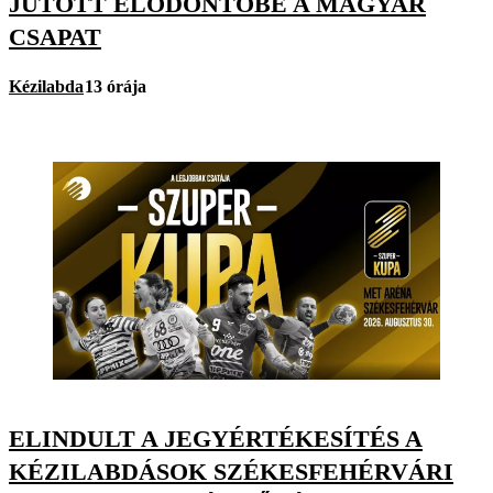
JUTOTT ELŐDÖNTŐBE A MAGYAR
CSAPAT
Kézilabda
13 órája
ELINDULT A JEGYÉRTÉKESÍTÉS A
KÉZILABDÁSOK SZÉKESFEHÉRVÁRI