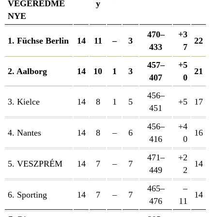
VÉGEREDMÉ
y
NYE
470–
+3
1. Füchse Berlin
14
11
–
3
22
433
7
457–
+5
2. Aalborg
14
10
1
3
21
407
0
456–
3. Kielce
14
8
1
5
+5
17
451
456–
+4
4. Nantes
14
8
–
6
16
416
0
471–
+2
5. VESZPRÉM
14
7
–
7
14
449
2
465–
–
6. Sporting
14
7
–
7
14
476
11