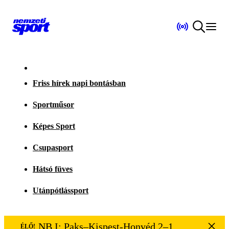
Friss hírek napi bontásban
Sportműsor
Képes Sport
Csupasport
Hátsó füves
Utánpótlássport
NB I: Paks–Kispest-Honvéd 2–1
ÉLŐ!