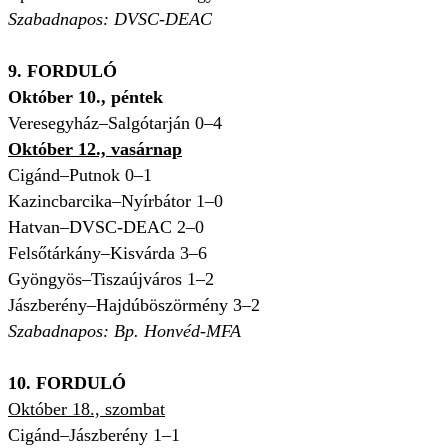
Szabadnapos: DVSC-DEAC
9. FORDULÓ
Október 10., péntek
Veresegyház–Salgótarján 0–4
Október 12., vasárnap
Cigánd–Putnok 0–1
Kazincbarcika–Nyírbátor 1–0
Hatvan–DVSC-DEAC 2–0
Felsőtárkány–Kisvárda 3–6
Gyöngyös–Tiszaújváros 1–2
Jászberény–Hajdúböszörmény 3–2
Szabadnapos: Bp. Honvéd-MFA
10. FORDULÓ
Október 18., szombat
Cigánd–Jászberény 1–1