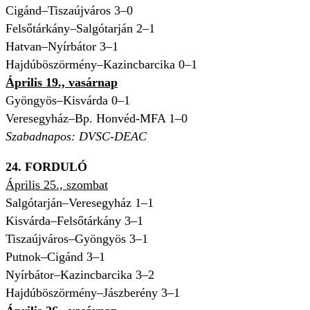
Cigánd–Tiszaújváros 3–0
Felsőtárkány–Salgótarján 2–1
Hatvan–Nyírbátor 3–1
Hajdúböszörmény–Kazincbarcika 0–1
Április 19., vasárnap
Gyöngyös–Kisvárda 0–1
Veresegyház–Bp. Honvéd-MFA 1–0
Szabadnapos: DVSC-DEAC
24. FORDULÓ
Április 25., szombat
Salgótarján–Veresegyház 1–1
Kisvárda–Felsőtárkány 3–1
Tiszaújváros–Gyöngyös 3–1
Putnok–Cigánd 3–1
Nyírbátor–Kazincbarcika 3–2
Hajdúböszörmény–Jászberény 3–1