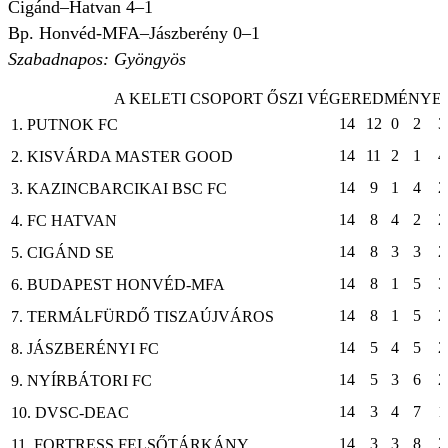
Cigánd–Hatvan 4–1
Bp. Honvéd-MFA–Jászberény 0–1
Szabadnapos: Gyöngyös
A KELETI CSOPORT ŐSZI VÉGEREDMÉNYE
14
12
0
2
3
1. PUTNOK FC
14
11
2
1
4
2. KISVÁRDA MASTER GOOD
14
9
1
4
2
3. KAZINCBARCIKAI BSC FC
14
8
4
2
2
4. FC HATVAN
14
8
3
3
2
5. CIGÁND SE
14
8
1
5
3
6. BUDAPEST HONVÉD-MFA
14
8
1
5
2
7. TERMÁLFÜRDŐ TISZAÚJVÁROS
14
5
4
5
2
8. JÁSZBERÉNYI FC
14
5
3
6
2
9. NYÍRBÁTORI FC
14
3
4
7
1
10. DVSC-DEAC
14
3
3
8
2
11. FORTRESS FELSŐTÁRKÁNY