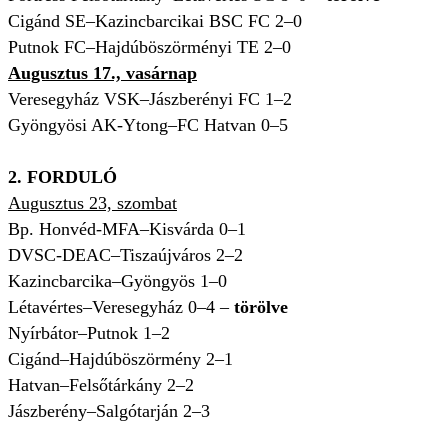
Cigánd SE–Kazincbarcikai BSC FC 2–0
Putnok FC–Hajdúböszörményi TE 2–0
Augusztus 17., vasárnap
Veresegyház VSK–Jászberényi FC 1–2
Gyöngyösi AK-Ytong–FC Hatvan 0–5
2. FORDULÓ
Augusztus 23, szombat
Bp. Honvéd-MFA–Kisvárda 0–1
DVSC-DEAC–Tiszaújváros 2–2
Kazincbarcika–Gyöngyös 1–0
Létavértes–Veresegyház 0–4 –
törölve
Nyírbátor–Putnok 1–2
Cigánd–Hajdúböszörmény 2–1
Hatvan–Felsőtárkány 2–2
Jászberény–Salgótarján 2–3