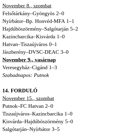
November 8., szombat
Felsőtárkány–Gyöngyös 2–0
Nyírbátor–Bp. Honvéd-MFA 1–1
Hajdúböszörmény–Salgótarján 5–2
Kazincbarcika–Kisvárda 1–0
Hatvan–Tiszaújváros 0–1
Jászberény–DVSC-DEAC 3–0
November 9., vasárnap
Veresegyház–Cigánd 1–3
Szabadnapos: Putnok
14. FORDULÓ
November 15., szombat
Putnok–FC Hatvan 2–0
Tiszaújváros–Kazincbarcika 1–0
Kisvárda–Hajdúböszörmény 5–0
Salgótarján–Nyírbátor 3–5