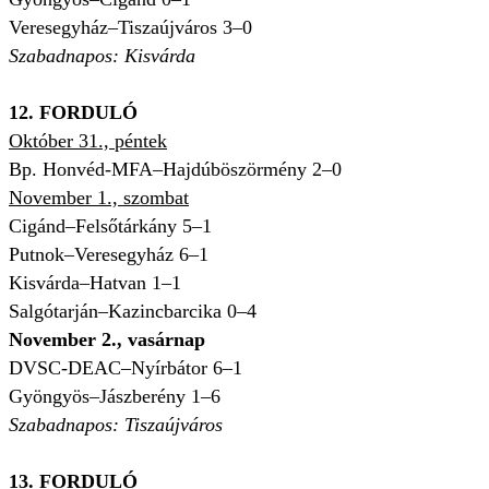
Veresegyház–Tiszaújváros 3–0
Szabadnapos: Kisvárda
12. FORDULÓ
Október 31., péntek
Bp. Honvéd-MFA–Hajdúböszörmény 2–0
November 1., szombat
Cigánd–Felsőtárkány 5–1
Putnok–Veresegyház 6–1
Kisvárda–Hatvan 1–1
Salgótarján–Kazincbarcika 0–4
November 2., vasárnap
DVSC-DEAC–Nyírbátor 6–1
Gyöngyös–Jászberény 1–6
Szabadnapos: Tiszaújváros
13. FORDULÓ