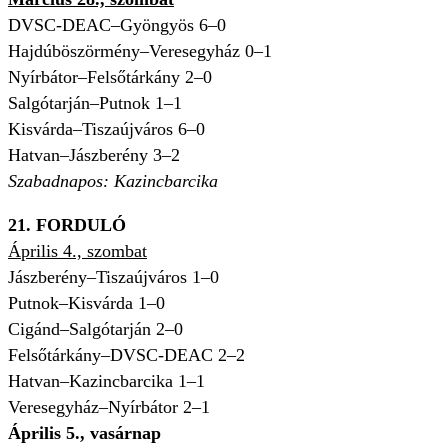
DVSC-DEAC–Gyöngyös 6–0
Hajdúböszörmény–Veresegyház 0–1
Nyírbátor–Felsőtárkány 2–0
Salgótarján–Putnok 1–1
Kisvárda–Tiszaújváros 6–0
Hatvan–Jászberény 3–2
Szabadnapos: Kazincbarcika
21. FORDULÓ
Április 4., szombat
Jászberény–Tiszaújváros 1–0
Putnok–Kisvárda 1–0
Cigánd–Salgótarján 2–0
Felsőtárkány–DVSC-DEAC 2–2
Hatvan–Kazincbarcika 1–1
Veresegyház–Nyírbátor 2–1
Április 5., vasárnap