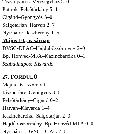
Tiszaújváros–Veresegyház 3–0
Putnok–Felsőtárkány 5–1
Cigánd–Gyöngyös 3–0
Salgótarján–Hatvan 2–7
Nyírbátor–Jászberény 1–5
Május 10., vasárnap
DVSC-DEAC–Hajdúböszörmény 2–0
Bp. Honvéd-MFA–Kazincbarcika 0–1
Szabadnapos: Kisvárda
27. FORDULÓ
Május 16., szombat
Jászberény–Gyöngyös 3–0
Felsőtárkány–Cigánd 0–2
Hatvan–Kisvárda 1–4
Kazincbarcika–Salgótarján 2–0
Hajdúböszörmény–Bp. Honvéd-MFA 0–0
Nyírbátor–DVSC-DEAC 2–0