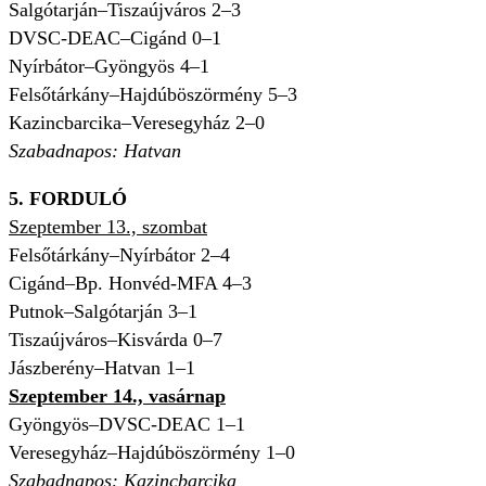
Salgótarján–Tiszaújváros 2–3
DVSC-DEAC–Cigánd 0–1
Nyírbátor–Gyöngyös 4–1
Felsőtárkány–Hajdúböszörmény 5–3
Kazincbarcika–Veresegyház 2–0
Szabadnapos: Hatvan
5. FORDULÓ
Szeptember 13., szombat
Felsőtárkány–Nyírbátor 2–4
Cigánd–Bp. Honvéd-MFA 4–3
Putnok–Salgótarján 3–1
Tiszaújváros–Kisvárda 0–7
Jászberény–Hatvan 1–1
Szeptember 14., vasárnap
Gyöngyös–DVSC-DEAC 1–1
Veresegyház–Hajdúböszörmény 1–0
Szabadnapos: Kazincbarcika