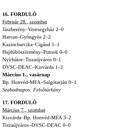
16. FORDULÓ
Február 28., szombat
Jászberény–Veresegyház 2–0
Hatvan–Gyöngyös 2–2
Kazincbarcika–Cigánd 1–1
Hajdúböszörmény–Putnok 0–0
Nyírbátor–Tiszaújváros 0–1
DVSC-DEAC–Kisvárda 1–2
Március 1., vasárnap
Bp. Honvéd-MFA–Salgótarján 0–1
Szabadnapos: Felsőtárkány
17. FORDULÓ
Március 7., szombat
Kisvárda–Bp. Honvéd-MFA 3–2
Tiszaújváros–DVSC-DEAC 0–0