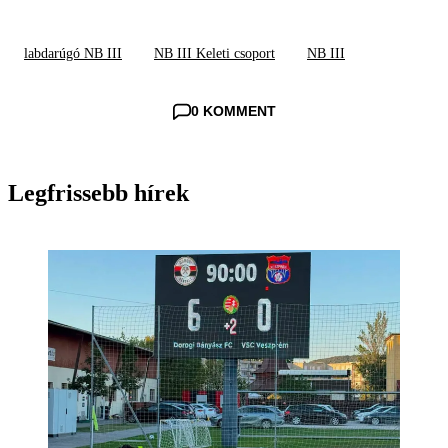
labdarúgó NB III
NB III Keleti csoport
NB III
0 KOMMENT
Legfrissebb hírek