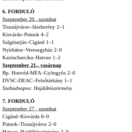
6. FORDULÓ
Szeptember 20., szombat
Tiszaújváros–Jászberény 2–1
Kisvárda–Putnok 4–2
Salgótarján–Cigánd 1–1
Nyírbátor–Veresegyház 2–0
Kazincbarcika–Hatvan 1–2
Szeptember 21., vasárnap
Bp. Honvéd-MFA–Gyöngyös 2–0
DVSC-DEAC–Felsőtárkány 1–1
Szabadnapos: Hajdúböszörmény
7. FORDULÓ
Szeptember 27., szombat
Cigánd–Kisvárda 0–0
Putnok–Tiszaújváros 2–0
Hatvan–Hajdúböszörmény 2–0