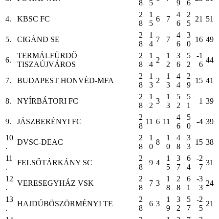
8
5
9
6
2
1
4
2
4.
KBSC FC
6
7
21
51
8
5
6
5
2
1
4
3
5.
CIGÁND SE
7
7
16
49
8
4
6
0
TERMÁLFÜRDŐ
2
1
1
3
5
-1
6.
2
44
TISZAÚJVÁROS
8
4
2
6
2
6
2
1
1
4
2
7.
BUDAPEST HONVÉD-MFA
2
15
41
8
3
3
4
9
2
1
1
5
5
8.
NYÍRBÁTORI FC
3
1
39
8
2
3
2
1
2
4
5
9.
JÁSZBERÉNYI FC
11
6
11
-4
39
8
6
0
10
2
1
1
4
3
DVSC-DEAC
8
15
38
.
8
0
0
8
3
11
2
1
3
6
-2
FELSŐTÁRKÁNY SC
9
4
31
.
8
5
7
4
7
12
2
1
2
6
-3
VERESEGYHÁZ VSK
7
3
24
.
8
8
8
1
3
13
2
1
3
5
-2
HAJDÚBÖSZÖRMÉNYI TE
6
3
21
.
8
9
2
7
5