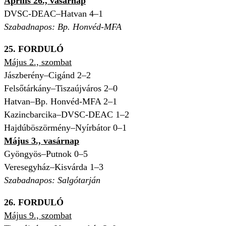
Április 26., vasárnap
DVSC-DEAC–Hatvan 4–1
Szabadnapos: Bp. Honvéd-MFA
25. FORDULÓ
Május 2., szombat
Jászberény–Cigánd 2–2
Felsőtárkány–Tiszaújváros 2–0
Hatvan–Bp. Honvéd-MFA 2–1
Kazincbarcika–DVSC-DEAC 1–2
Hajdúböszörmény–Nyírbátor 0–1
Május 3., vasárnap
Gyöngyös–Putnok 0–5
Veresegyház–Kisvárda 1–3
Szabadnapos: Salgótarján
26. FORDULÓ
Május 9., szombat