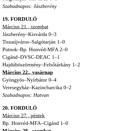
Szabadnapos: Jászberény
19. FORDULÓ
Március 21., szombat
Jászberény–Kisvárda 0–3
Tiszaújváros–Salgótarján 1–0
Putnok–Bp. Honvéd-MFA 2–0
Cigánd–DVSC-DEAC 1–1
Hajdúböszörmény–Felsőtárkány 1–2
Március 22., vasárnap
Gyöngyös–Nyírbátor 0–4
Veresegyház–Kazincbarcika 0–2
Szabadnapos: Hatvan
20. FORDULÓ
Március 27., péntek
Bp. Honvéd-MFA–Cigánd 1–0
Március 28., szombat