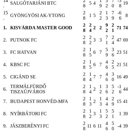
14
2
1
3
7
-3
SALGÓTARJÁNI BTC
5
4
19
.
8
9
2
0
8
15
2
2
1
7
-6
GYÖNGYÖSI AK-YTONG
1
5
8
.
8
2
3
9
6
2
2
9
2
1.
KISVÁRDA MASTER GOOD
2
2
71
74
8
4
2
1
2
2
7
2
2.
PUTNOK FC
3
3
47
69
8
2
1
4
2
1
5
3
3.
FC HATVAN
6
7
23
51
8
5
9
6
2
1
4
2
4.
KBSC FC
6
7
21
51
8
5
6
5
2
1
4
3
5.
CIGÁND SE
7
7
16
49
8
4
6
0
TERMÁLFÜRDŐ
2
1
1
3
5
-1
6.
2
44
TISZAÚJVÁROS
8
4
2
6
2
6
2
1
1
4
2
7.
BUDAPEST HONVÉD-MFA
2
15
41
8
3
3
4
9
2
1
1
5
5
8.
NYÍRBÁTORI FC
3
1
39
8
2
3
2
1
2
4
5
9.
JÁSZBERÉNYI FC
11
6
11
-4
39
8
6
0