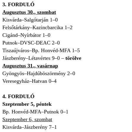
3. FORDULÓ
Augusztus 30., szombat
Kisvárda–Salgótarján 1–0
Felsőtárkány–Kazincbarcika 1–2
Cigánd–Nyírbátor 1–0
Putnok–DVSC-DEAC 2–0
Tiszaújváros–Bp. Honvéd-MFA 1–5
Jászberény–Létavértes 9–0 –
törölve
Augusztus 31., vasárnap
Gyöngyös–Hajdúböszörmény 2–0
Veresegyház–Hatvan 0–4
4. FORDULÓ
Szeptember 5, péntek
Bp. Honvéd-MFA–Putnok 0–1
Szeptember 6, szombat
Kisvárda–Jászberény 7–1