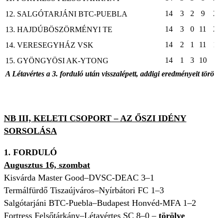
14
3
2
9
2
12. SALGÓTARJÁNI BTC-PUEBLA
14
3
0
11
2
13. HAJDÚBÖSZÖRMÉNYI TE
14
2
1
11
1
14. VERESEGYHÁZ VSK
14
1
3
10
15. GYÖNGYÖSI AK-YTONG
A Létavértes a 3. forduló után visszalépett, addigi eredményeit töröl
NB III, KELETI CSOPORT – AZ ŐSZI IDÉNY
SORSOLÁSA
1. FORDULÓ
Augusztus 16, szombat
Kisvárda Master Good–DVSC-DEAC 3–1
Termálfürdő Tiszaújváros–Nyírbátori FC 1–3
Salgótarjáni BTC-Puebla–Budapest Honvéd-MFA 1–2
Fortress Felsőtárkány–Létavértes SC 8–0 –
törölve