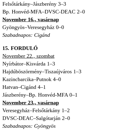
Felsőtárkány–Jászberény 3–3
Bp. Honvéd-MFA–DVSC-DEAC 2–0
November 16., vasárnap
Gyöngyös–Veresegyház 0–0
Szabadnapos: Cigánd
15. FORDULÓ
November 22., szombat
Nyírbátor–Kisvárda 1–3
Hajdúböszörmény–Tiszaújváros 1–3
Kazincbarcika–Putnok 4–0
Hatvan–Cigánd 4–1
Jászberény–Bp. Honvéd-MFA 0–1
November 23., vasárnap
Veresegyház–Felsőtárkány 1–2
DVSC-DEAC–Salgótarján 2–0
Szabadnapos: Gyöngyös