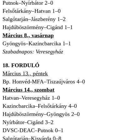
Putnok–Nyírbátor 2–0
Felsőtárkány–Hatvan 1–0
Salgótarján–Jászberény 1–2
Hajdúböszörmény–Cigánd 1–1
Március 8., vasárnap
Gyöngyös–Kazincbarcika 1–1
Szabadnapos: Veresegyház
18. FORDULÓ
Március 13., péntek
Bp. Honvéd-MFA–Tiszaújváros 4–0
Március 14., szombat
Hatvan–Veresegyház 1–0
Kazincbarcika–Felsőtárkány 4–0
Hajdúböszörmény–Gyöngyös 2–0
Nyírbátor–Cigánd 3–2
DVSC-DEAC–Putnok 0–1
Salgótarján–Kisvárda 0–8