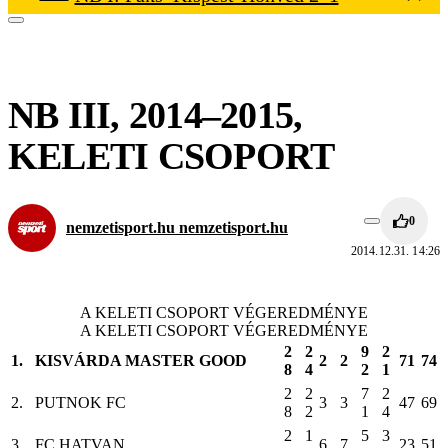
NB III, 2014–2015,
KELETI CSOPORT
0
nemzetisport.hu nemzetisport.hu
2014.12.31. 14:26
A KELETI CSOPORT VÉGEREDMÉNYE
A KELETI CSOPORT VÉGEREDMÉNYE
2
2
9
2
1.
KISVÁRDA MASTER GOOD
2
2
71
74
8
4
2
1
2
2
7
2
2.
PUTNOK FC
3
3
47
69
8
2
1
4
2
1
5
3
3.
FC HATVAN
6
7
23
51