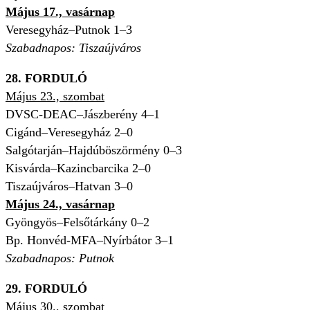
Május 17., vasárnap
Veresegyház–Putnok 1–3
Szabadnapos: Tiszaújváros
28. FORDULÓ
Május 23., szombat
DVSC-DEAC–Jászberény 4–1
Cigánd–Veresegyház 2–0
Salgótarján–Hajdúböszörmény 0–3
Kisvárda–Kazincbarcika 2–0
Tiszaújváros–Hatvan 3–0
Május 24., vasárnap
Gyöngyös–Felsőtárkány 0–2
Bp. Honvéd-MFA–Nyírbátor 3–1
Szabadnapos: Putnok
29. FORDULÓ
Május 30., szombat