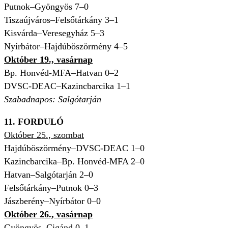
Putnok–Gyöngyös 7–0
Tiszaújváros–Felsőtárkány 3–1
Kisvárda–Veresegyház 5–3
Nyírbátor–Hajdúböszörmény 4–5
Október 19., vasárnap
Bp. Honvéd-MFA–Hatvan 0–2
DVSC-DEAC–Kazincbarcika 1–1
Szabadnapos: Salgótarján
11. FORDULÓ
Október 25., szombat
Hajdúböszörmény–DVSC-DEAC 1–0
Kazincbarcika–Bp. Honvéd-MFA 2–0
Hatvan–Salgótarján 2–0
Felsőtárkány–Putnok 0–3
Jászberény–Nyírbátor 0–0
Október 26., vasárnap
Gyöngyös–Cigánd 0–1