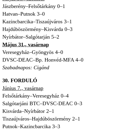
Jászberény–Felsőtárkány 0–1
Hatvan–Putnok 3–0
Kazincbarcika–Tiszaújváros 3–1
Hajdúböszörmény–Kisvárda 0–3
Nyírbátor–Salgótarján 5–2
Május 31., vasárnap
Veresegyház–Gyöngyös 4–0
DVSC-DEAC–Bp. Honvéd-MFA 4–0
Szabadnapos: Cigánd
30. FORDULÓ
Június 7., vasárnap
Felsőtárkány–Veresegyház 0–4
Salgótarjáni BTC–DVSC-DEAC 0–3
Kisvárda–Nyírbátor 2–1
Tiszaújváros–Hajdúböszörmény 2–1
Putnok–Kazincbarcika 3–3