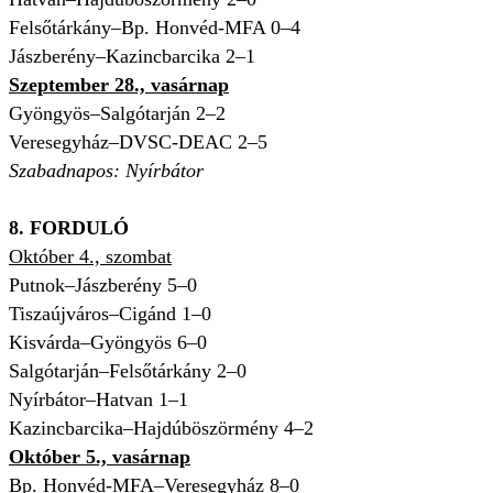
Felsőtárkány–Bp. Honvéd-MFA 0–4
Jászberény–Kazincbarcika 2–1
Szeptember 28., vasárnap
Gyöngyös–Salgótarján 2–2
Veresegyház–DVSC-DEAC 2–5
Szabadnapos: Nyírbátor
8. FORDULÓ
Október 4., szombat
Putnok–Jászberény 5–0
Tiszaújváros–Cigánd 1–0
Kisvárda–Gyöngyös 6–0
Salgótarján–Felsőtárkány 2–0
Nyírbátor–Hatvan 1–1
Kazincbarcika–Hajdúböszörmény 4–2
Október 5., vasárnap
Bp. Honvéd-MFA–Veresegyház 8–0