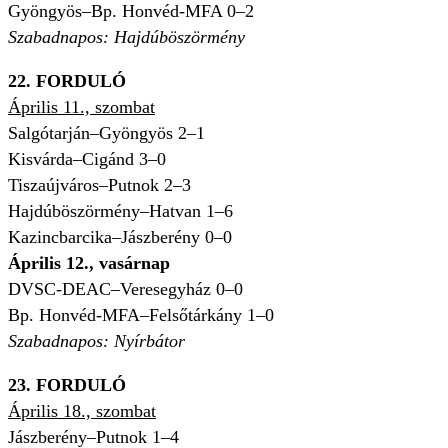
Gyöngyös–Bp. Honvéd-MFA 0–2
Szabadnapos: Hajdúböszörmény
22. FORDULÓ
Április 11., szombat
Salgótarján–Gyöngyös 2–1
Kisvárda–Cigánd 3–0
Tiszaújváros–Putnok 2–3
Hajdúböszörmény–Hatvan 1–6
Kazincbarcika–Jászberény 0–0
Április 12., vasárnap
DVSC-DEAC–Veresegyház 0–0
Bp. Honvéd-MFA–Felsőtárkány 1–0
Szabadnapos: Nyírbátor
23. FORDULÓ
Április 18., szombat
Jászberény–Putnok 1–4