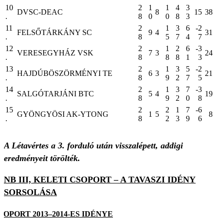
10
2
1
1
4
3
DVSC-DEAC
8
15
38
.
8
0
0
8
3
11
2
1
3
6
-2
FELSŐTÁRKÁNY SC
9
4
31
.
8
5
7
4
7
12
2
1
2
6
-3
VERESEGYHÁZ VSK
7
3
24
.
8
8
8
1
3
13
2
1
3
5
-2
HAJDÚBÖSZÖRMÉNYI TE
6
3
21
.
8
9
2
7
5
14
2
1
3
7
-3
SALGÓTARJÁNI BTC
5
4
19
.
8
9
2
0
8
15
2
2
1
7
-6
GYÖNGYÖSI AK-YTONG
1
5
8
.
8
2
3
9
6
A Létavértes a 3. forduló után visszalépett, addigi
eredményeit törölték.
NB III, KELETI CSOPORT – A TAVASZI IDÉNY
SORSOLÁSA
SOPORT 2013–2014-ES IDÉNYE