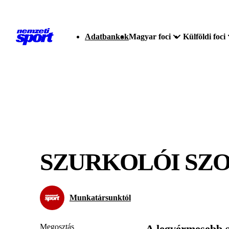
Adatbankok
Magyar foci
Külföldi foci
SZURKOLÓI SZ
Munkatársunktól
Megosztás
A legvérmesebb s