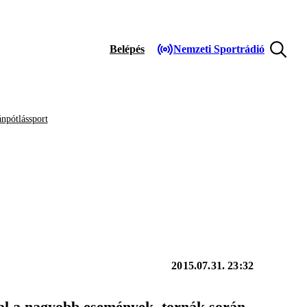
Belépés
Nemzeti Sportrádió
npótlássport
2015.07.31. 23:32
al a nagyobb események, tornák során