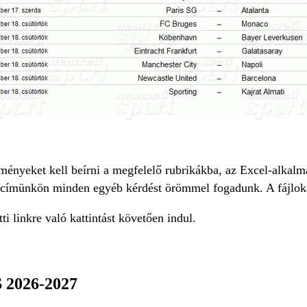
ényeket kell beírni a megfelelő rubrikákba, az Excel-alkal
-címünkön minden egyéb kérdést örömmel fogadunk. A fájlokat
tti linkre való kattintást követően indul.
2026-2027