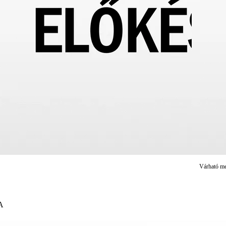
Várható me
A