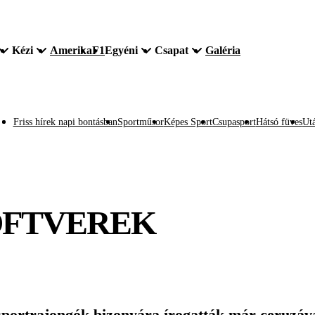
Kézi
Amerika
F1
Egyéni
Csapat
Galéria
Friss hírek napi bontásban
Sportműsor
Képes Sport
Csupasport
Hátsó füves
Utá
OFTVEREK
portrajongók bizonyára írogatták már ceruzáv