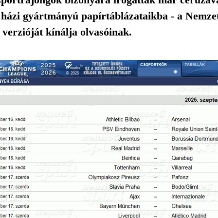
házi gyártmányú papírtáblázataikba - a Nemzeti
s verzióját kínálja olvasóinak.