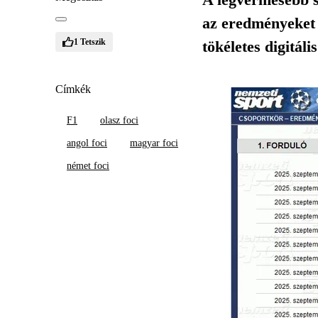
az eredményeket 
1
Tetszik
tökéletes digitáli
Címkék
F1
olasz foci
angol foci
magyar foci
német foci