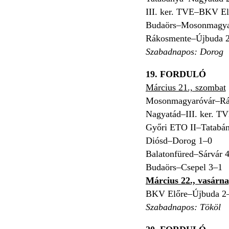
III. ker. TVE–BKV El
Budaörs–Mosonmagya
Rákosmente–Újbuda 
Szabadnapos: Dorog
19. FORDULÓ
Március 21., szombat
Mosonmagyaróvár–Rá
Nagyatád–III. ker. T
Győri ETO II–Tatabá
Diósd–Dorog 1–0
Balatonfüred–Sárvár 
Budaörs–Csepel 3–1
Március 22., vasárn
BKV Előre–Újbuda 2
Szabadnapos: Tököl