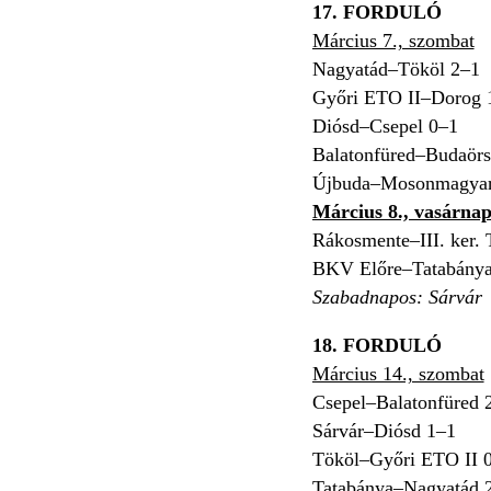
17. FORDULÓ
Március 7., szombat
Nagyatád–Tököl 2–1
Győri ETO II–Dorog 
Diósd–Csepel 0–1
Balatonfüred–Budaörs
Újbuda–Mosonmagyar
Március 8., vasárna
Rákosmente–III. ker.
BKV Előre–Tatabánya
Szabadnapos: Sárvár
18. FORDULÓ
Március 14., szombat
Csepel–Balatonfüred 
Sárvár–Diósd 1–1
Tököl–Győri ETO II 
Tatabánya–Nagyatád 