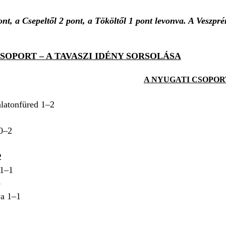
ont,
a Csepeltől 2 pont, a Tököltől 1 pont
levonva.
A Veszprém
 CSOPORT – A TAVASZI IDÉNY SORSOLÁSA
A NYUGATI CSOPORT
atonfüred 1–2
0–2
2
 1–1
p
a 1–1