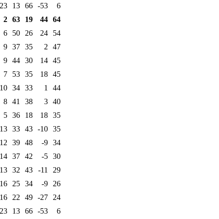
23
13
66
-53
6
2
63
19
44
64
6
50
26
24
54
9
37
35
2
47
9
44
30
14
45
7
53
35
18
45
10
34
33
1
44
8
41
38
3
40
5
36
18
18
35
13
33
43
-10
35
12
39
48
-9
34
14
37
42
-5
30
13
32
43
-11
29
16
25
34
-9
26
16
22
49
-27
24
23
13
66
-53
6