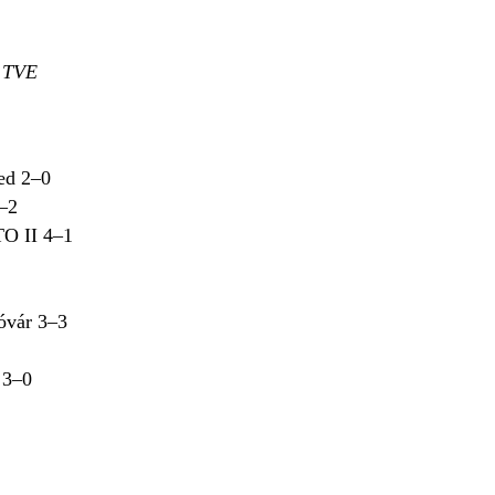
. TVE
ed 2–0
–2
O II 4–1
óvár 3–3
 3–0