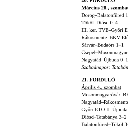
20. FORDULÓ
Március 28., szomba
Dorog–Balatonfüred 
Tököl–Diósd 0–4
III. ker. TVE–Győri 
Rákosmente–BKV Elő
Sárvár–Budaörs 1–1
Csepel–Mosonmagyar
Nagyatád–Újbuda 0–1
Szabadnapos: Tatabá
21. FORDULÓ
Április 4., szombat
Mosonmagyaróvár–BK
Nagyatád–Rákosment
Győri ETO II–Újbuda
Diósd–Tatabánya 3–2
Balatonfüred–Tököl 3