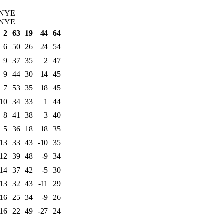
ÉNYE
ÉNYE
2
63
19
44
64
6
50
26
24
54
9
37
35
2
47
9
44
30
14
45
7
53
35
18
45
10
34
33
1
44
8
41
38
3
40
5
36
18
18
35
13
33
43
-10
35
12
39
48
-9
34
14
37
42
-5
30
13
32
43
-11
29
16
25
34
-9
26
16
22
49
-27
24