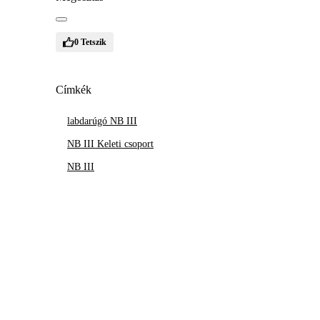
0
Tetszik
Címkék
labdarúgó NB III
NB III Keleti csoport
NB III