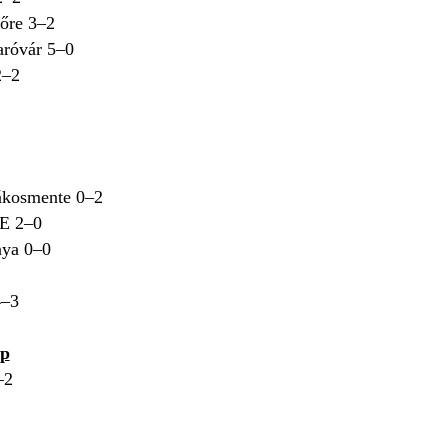
őre 3–2
róvár 5–0
2–2
kosmente 0–2
VE 2–0
nya 0–0
4–3
ap
–2