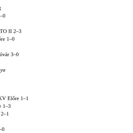
t
1–0
ETO II 2–3
re 1–0
óvár 3–0
nya
V Előre 1–1
e 1–3
 2–1
–0