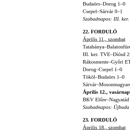
Budaörs–Dorog 1–0
Csepel–Sárvár 0–1
Szabadnapos: III. ker
22. FORDULÓ
Április 11., szombat
Tatabánya–Balatonfür
III. ker. TVE–Diósd 2
Rákosmente–Győri ET
Dorog–Csepel 1–0
Tököl–Budaörs 1–0
Sárvár–Mosonmagyar
Április 12., vasárnap
BKV Előre–Nagyatád
Szabadnapos: Újbuda
23. FORDULÓ
Április 18., szombat