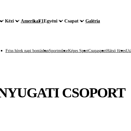
Kézi
Amerika
F1
Egyéni
Csapat
Galéria
Friss hírek napi bontásban
Sportműsor
Képes Sport
Csupasport
Hátsó füves
Utá
15, NYUGATI CSOPORT