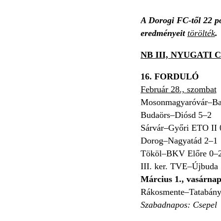
A Dorogi FC-től 22 p
eredményeit
törölték
.
NB III, NYUGATI
16. FORDULÓ
Február 28., szombat
Mosonmagyaróvár–Bal
Budaörs–Diósd 5–2
Sárvár–Győri ETO II 
Dorog–Nagyatád 2–1
Tököl–BKV Előre 0–
III. ker. TVE–Újbuda
Március 1., vasárna
Rákosmente–Tatabány
Szabadnapos: Csepel