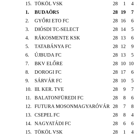
15.
TÖKÖL VSK
28
1
4
1.
BUDAÖRS
28
19
7
2.
GYŐRI ETO FC
28
16
6
3.
DIÓSDI TC-SELECT
28
14
5
4.
RÁKOSMENTE KSK
28
13
6
5.
TATABÁNYA FC
28
12
9
6.
ÚJBUDA FC
28
13
5
7.
BKV ELŐRE
28
10
10
8.
DOROGI FC
28
17
6
9.
SÁRVÁR FC
28
10
5
10.
III. KER. TVE
28
9
7
11.
BALATONFÜREDI FC
28
8
6
12.
FUTURA MOSONMAGYARÓVÁR
28
7
8
13.
CSEPEL FC
28
8
4
14.
NAGYATÁDI FC
28
6
6
15.
TÖKÖL VSK
28
1
4