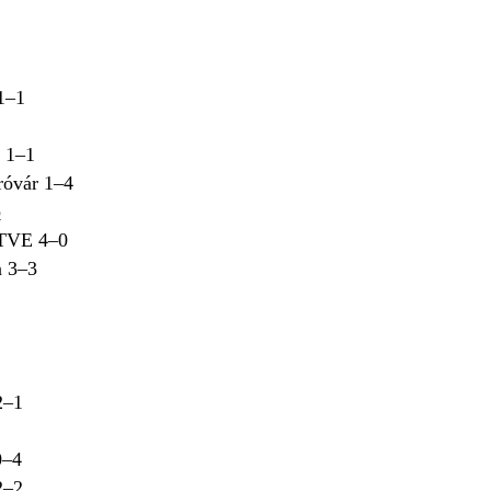
1–1
 1–1
óvár 1–4
p
 TVE 4–0
 3–3
2–1
0–4
2–2