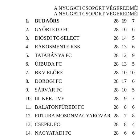
A NYUGATI CSOPORT VÉGEREDM
A NYUGATI CSOPORT VÉGEREDM
1.
BUDAÖRS
28
19
7
2.
GYŐRI ETO FC
28
16
6
3.
DIÓSDI TC-SELECT
28
14
5
4.
RÁKOSMENTE KSK
28
13
6
5.
TATABÁNYA FC
28
12
9
6.
ÚJBUDA FC
28
13
5
7.
BKV ELŐRE
28
10
10
8.
DOROGI FC
28
17
6
9.
SÁRVÁR FC
28
10
5
10.
III. KER. TVE
28
9
7
11.
BALATONFÜREDI FC
28
8
6
12.
FUTURA MOSONMAGYARÓVÁR
28
7
8
13.
CSEPEL FC
28
8
4
14.
NAGYATÁDI FC
28
6
6