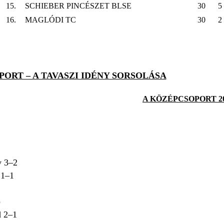
15.
SCHIEBER PINCÉSZET BLSE
30
5
16.
MAGLÓDI TC
30
2
OPORT – A TAVASZI IDÉNY SORSOLÁSA
A KÖZÉPCSOPORT 20
y 3–2
 1–1
p
d 2–1