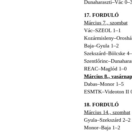
Dunaharaszti–Vác 0–
17. FORDULÓ
Március 7., szombat
Vác–SZEOL 1–1
Kozármisleny–Oroshá
Baja–Gyula 1–2
Szekszárd–Bölcske 4
Szentlőrinc–Dunahara
REAC–Maglód 1–0
Március 8., vasárna
Dabas–Monor 1–5
ESMTK–Videoton II 
18. FORDULÓ
Március 14., szombat
Gyula–Szekszárd 2–2
Monor–Baja 1–2