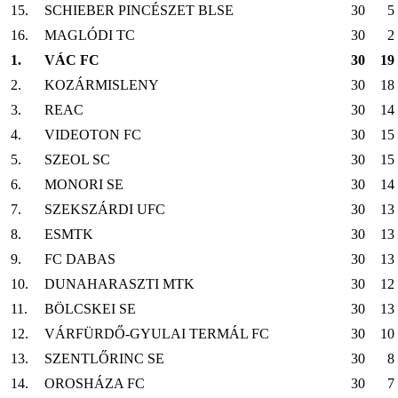
15.
SCHIEBER PINCÉSZET BLSE
30
5
16.
MAGLÓDI TC
30
2
1.
VÁC FC
30
19
2.
KOZÁRMISLENY
30
18
3.
REAC
30
14
4.
VIDEOTON FC
30
15
5.
SZEOL SC
30
15
6.
MONORI SE
30
14
7.
SZEKSZÁRDI UFC
30
13
8.
ESMTK
30
13
9.
FC DABAS
30
13
10.
DUNAHARASZTI MTK
30
12
11.
BÖLCSKEI SE
30
13
12.
VÁRFÜRDŐ-GYULAI TERMÁL FC
30
10
13.
SZENTLŐRINC SE
30
8
14.
OROSHÁZA FC
30
7