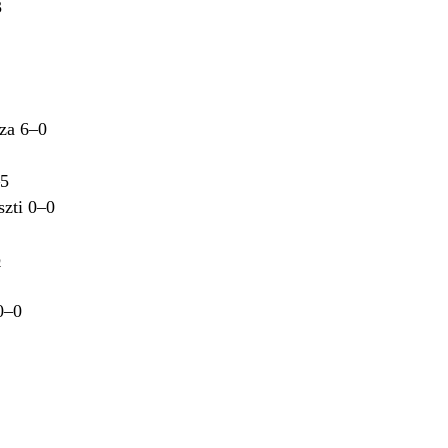
3
za 6–0
–5
szti 0–0
p
0–0