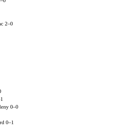
3–0
nc 2–0
0
–1
leny 0–0
rd 0–1