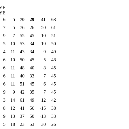
YE
YE
6
5
70
29
41
63
7
5
76
26
50
61
9
7
55
45
10
51
5
10
53
34
19
50
4
11
43
34
9
49
6
10
50
45
5
48
6
11
48
40
8
45
6
11
40
33
7
45
6
11
51
45
6
45
9
9
42
35
7
45
3
14
61
49
12
42
8
12
41
56
-15
38
9
13
37
50
-13
33
5
18
23
53
-30
26