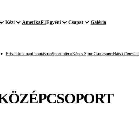
Kézi
Amerika
F1
Egyéni
Csapat
Galéria
Friss hírek napi bontásban
Sportműsor
Képes Sport
Csupasport
Hátsó füves
Utá
15, KÖZÉPCSOPORT