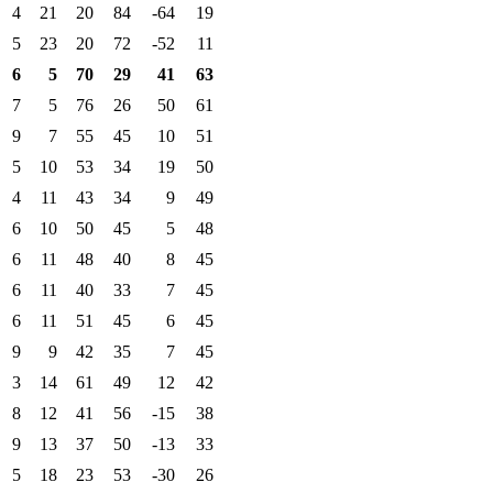
4
21
20
84
-64
19
5
23
20
72
-52
11
6
5
70
29
41
63
7
5
76
26
50
61
9
7
55
45
10
51
5
10
53
34
19
50
4
11
43
34
9
49
6
10
50
45
5
48
6
11
48
40
8
45
6
11
40
33
7
45
6
11
51
45
6
45
9
9
42
35
7
45
3
14
61
49
12
42
8
12
41
56
-15
38
9
13
37
50
-13
33
5
18
23
53
-30
26