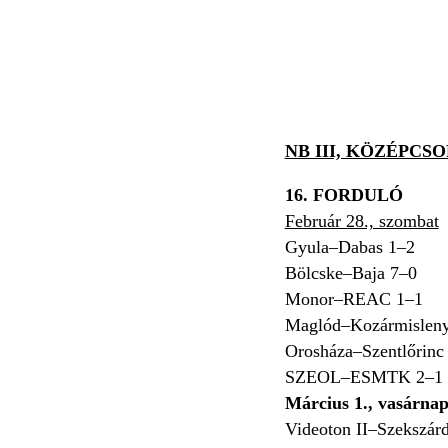
NB III, KÖZÉPCS
16. FORDULÓ
Február 28., szombat
Gyula–Dabas 1–2
Bölcske–Baja 7–0
Monor–REAC 1–1
Maglód–Kozármislen
Orosháza–Szentlőrinc
SZEOL–ESMTK 2–1
Március 1., vasárna
Videoton II–Szekszár