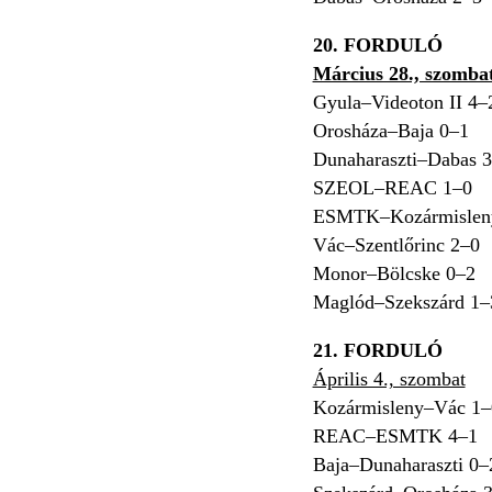
20. FORDULÓ
Március 28., szomba
Gyula–Videoton II 4–
Orosháza–Baja 0–1
Dunaharaszti–Dabas 
SZEOL–REAC 1–0
ESMTK–Kozármislen
Vác–Szentlőrinc 2–0
Monor–Bölcske 0–2
Maglód–Szekszárd 1–
21. FORDULÓ
Április 4., szombat
Kozármisleny–Vác 1–
REAC–ESMTK 4–1
Baja–Dunaharaszti 0–