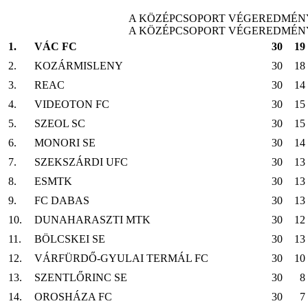
A KÖZÉPCSOPORT VÉGEREDMÉN
A KÖZÉPCSOPORT VÉGEREDMÉN
1.
VÁC FC
30
19
2.
KOZÁRMISLENY
30
18
3.
REAC
30
14
4.
VIDEOTON FC
30
15
5.
SZEOL SC
30
15
6.
MONORI SE
30
14
7.
SZEKSZÁRDI UFC
30
13
8.
ESMTK
30
13
9.
FC DABAS
30
13
10.
DUNAHARASZTI MTK
30
12
11.
BÖLCSKEI SE
30
13
12.
VÁRFÜRDŐ-GYULAI TERMÁL FC
30
10
13.
SZENTLŐRINC SE
30
8
14.
OROSHÁZA FC
30
7