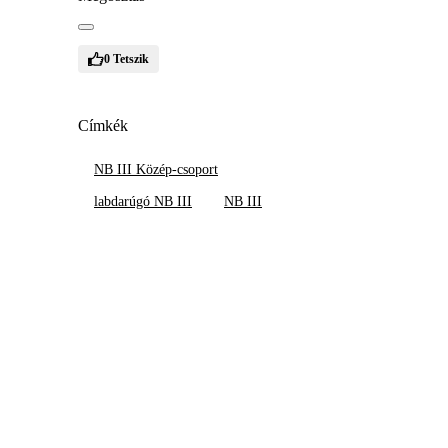
0
Tetszik
Címkék
NB III Közép-csoport
labdarúgó NB III
NB III