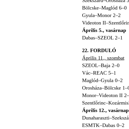
Szekszárd–Orosháza 
Bölcske–Maglód 6–0
Gyula–Monor 2–2
Videoton II–Szentlőri
Április 5., vasárnap
Dabas–SZEOL 2–1
22. FORDULÓ
Április 11., szombat
SZEOL–Baja 2–0
Vác–REAC 5–1
Maglód–Gyula 0–2
Orosháza–Bölcske 1–
Monor–Videoton II 2
Szentlőrinc–Kozármis
Április 12., vasárnap
Dunaharaszti–Szekszá
ESMTK–Dabas 0–2