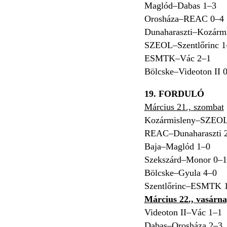
Maglód–Dabas 1–3
Orosháza–REAC 0–4
Dunaharaszti–Kozármi
SZEOL–Szentlőrinc 1
ESMTK–Vác 2–1
Bölcske–Videoton II 
19. FORDULÓ
Március 21., szombat
Kozármisleny–SZEOL
REAC–Dunaharaszti 
Baja–Maglód 1–0
Szekszárd–Monor 0–1
Bölcske–Gyula 4–0
Szentlőrinc–ESMTK 
Március 22., vasárn
Videoton II–Vác 1–1
Dabas–Orosháza 2–3