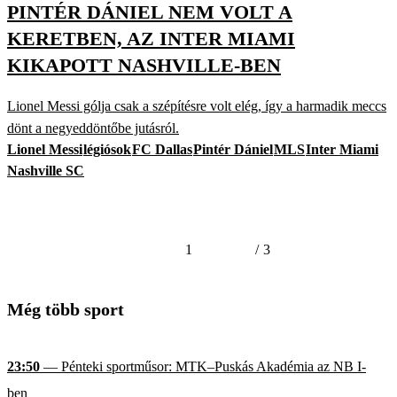
PINTÉR DÁNIEL NEM VOLT A
KERETBEN, AZ INTER MIAMI
KIKAPOTT NASHVILLE-BEN
Lionel Messi gólja csak a szépítésre volt elég, így a harmadik meccs
dönt a negyeddöntőbe jutásról.
Lionel Messi
légiósok
FC Dallas
Pintér Dániel
MLS
Inter Miami
Nashville SC
1
/
3
Még több sport
23:50
— Pénteki sportműsor: MTK–Puskás Akadémia az NB I-
ben