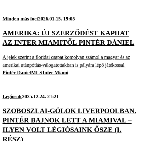
Minden más foci
2026.01.15. 19:05
AMERIKA: ÚJ SZERZŐDÉST KAPHAT
AZ INTER MIAMITŐL PINTÉR DÁNIEL
A jelek szerint a floridai csapat komolyan számol a magyar és az
amerikai utánpótlás-válogatottakban is pályára lépő játékossal.
Pintér Dániel
MLS
Inter Miami
Légiósok
2025.12.24. 21:21
SZOBOSZLAI-GÓLOK LIVERPOOLBAN,
PINTÉR BAJNOK LETT A MIAMIVAL –
ILYEN VOLT LÉGIÓSAINK ŐSZE (I.
RÉSZ)