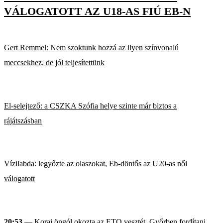
VÁLOGATOTT AZ U18-AS FIÚ EB-N
Gert Remmel: Nem szoktunk hozzá az ilyen színvonalú
meccsekhez, de jól teljesítettünk
El-selejtező: a CSZKA Szófia helye szinte már biztos a
rájátszásban
Vízilabda: legyőzte az olaszokat, Eb-döntős az U20-as női
válogatott
20:53
— Korai öngól okozta az ETO vesztét, Győrben fordítani