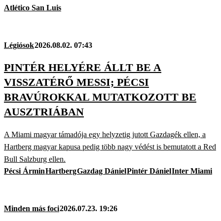
Atlético San Luis
Légiósok
2026.08.02. 07:43
PINTÉR HELYÉRE ÁLLT BE A
VISSZATÉRŐ MESSI; PÉCSI
BRAVÚROKKAL MUTATKOZOTT BE
AUSZTRIÁBAN
A Miami magyar támadója egy helyzetig jutott Gazdagék ellen, a
Hartberg magyar kapusa pedig több nagy védést is bemutatott a Red
Bull Salzburg ellen.
Pécsi Ármin
Hartberg
Gazdag Dániel
Pintér Dániel
Inter Miami
Minden más foci
2026.07.23. 19:26