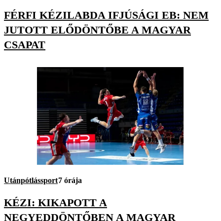
FÉRFI KÉZILABDA IFJÚSÁGI EB: NEM
JUTOTT ELŐDÖNTŐBE A MAGYAR
CSAPAT
Utánpótlássport
7 órája
KÉZI: KIKAPOTT A
NEGYEDDÖNTŐBEN A MAGYAR