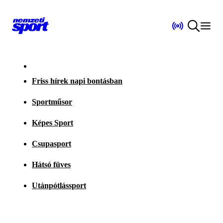
Friss hírek napi bontásban
Sportműsor
Képes Sport
Csupasport
Hátsó füves
Utánpótlássport