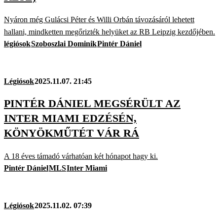
Nyáron még Gulácsi Péter és Willi Orbán távozásáról lehetett
hallani, mindketten megőrizték helyüket az RB Leipzig kezdőjében.
légiósok
Szoboszlai Dominik
Pintér Dániel
Légiósok
2025.11.07. 21:45
PINTÉR DÁNIEL MEGSÉRÜLT AZ
INTER MIAMI EDZÉSÉN,
KÖNYÖKMŰTÉT VÁR RÁ
A 18 éves támadó várhatóan két hónapot hagy ki.
Pintér Dániel
MLS
Inter Miami
Légiósok
2025.11.02. 07:39