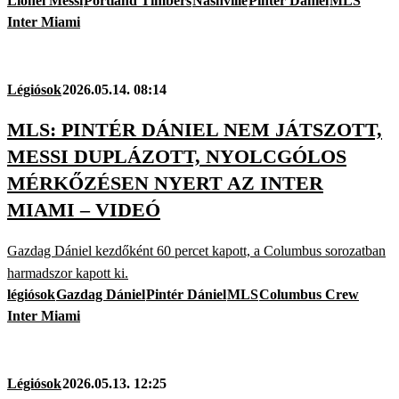
Lionel Messi
Portland Timbers
Nashville
Pintér Dániel
MLS
Inter Miami
Légiósok
2026.05.14. 08:14
MLS: PINTÉR DÁNIEL NEM JÁTSZOTT,
MESSI DUPLÁZOTT, NYOLCGÓLOS
MÉRKŐZÉSEN NYERT AZ INTER
MIAMI – VIDEÓ
Gazdag Dániel kezdőként 60 percet kapott, a Columbus sorozatban
harmadszor kapott ki.
légiósok
Gazdag Dániel
Pintér Dániel
MLS
Columbus Crew
Inter Miami
Légiósok
2026.05.13. 12:25