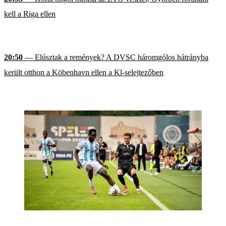
kell a Riga ellen
20:50
— Elúsztak a remények? A DVSC háromgólos hátrányba
került otthon a Köbenhavn ellen a Kl-selejtezőben