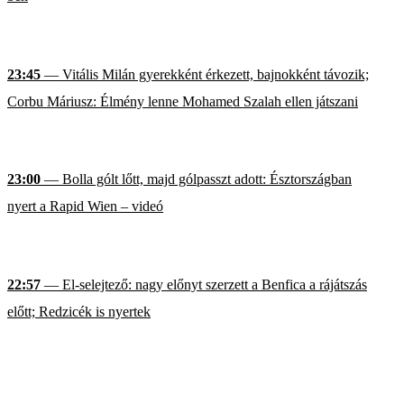
23:45
— Vitális Milán gyerekként érkezett, bajnokként távozik;
Corbu Máriusz: Élmény lenne Mohamed Szalah ellen játszani
23:00
— Bolla gólt lőtt, majd gólpasszt adott: Észtországban
nyert a Rapid Wien – videó
22:57
— El-selejtező: nagy előnyt szerzett a Benfica a rájátszás
előtt; Redzicék is nyertek