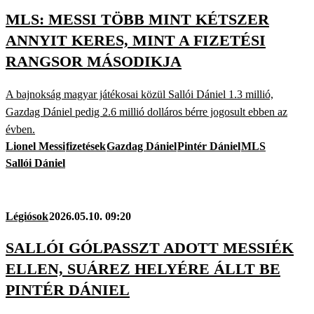
MLS: MESSI TÖBB MINT KÉTSZER
ANNYIT KERES, MINT A FIZETÉSI
RANGSOR MÁSODIKJA
A bajnokság magyar játékosai közül Sallói Dániel 1.3 millió,
Gazdag Dániel pedig 2.6 millió dolláros bérre jogosult ebben az
évben.
Lionel Messi
fizetések
Gazdag Dániel
Pintér Dániel
MLS
Sallói Dániel
Légiósok
2026.05.10. 09:20
SALLÓI GÓLPASSZT ADOTT MESSIÉK
ELLEN, SUÁREZ HELYÉRE ÁLLT BE
PINTÉR DÁNIEL