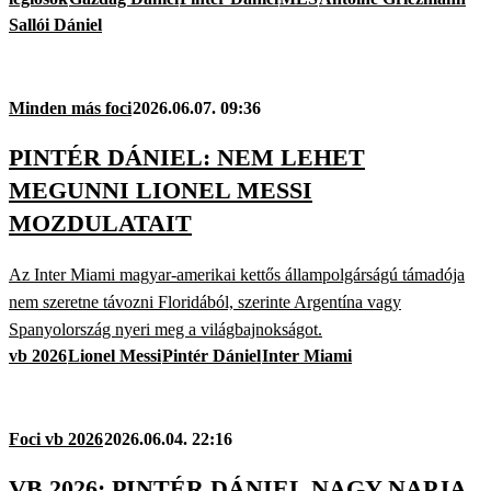
Sallói Dániel
Minden más foci
2026.06.07. 09:36
PINTÉR DÁNIEL: NEM LEHET
MEGUNNI LIONEL MESSI
MOZDULATAIT
Az Inter Miami magyar-amerikai kettős állampolgárságú támadója
nem szeretne távozni Floridából, szerinte Argentína vagy
Spanyolország nyeri meg a világbajnokságot.
vb 2026
Lionel Messi
Pintér Dániel
Inter Miami
Foci vb 2026
2026.06.04. 22:16
VB 2026: PINTÉR DÁNIEL NAGY NAPJA