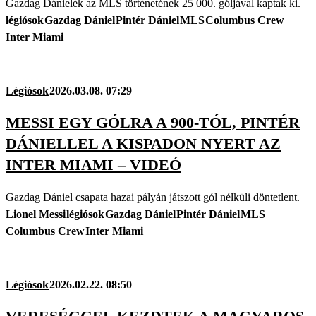
Gazdag Dánielék az MLS történetének 25 000. góljával kaptak ki.
légiósok
Gazdag Dániel
Pintér Dániel
MLS
Columbus Crew
Inter Miami
Légiósok
2026.03.08. 07:29
MESSI EGY GÓLRA A 900-TÓL, PINTÉR
DÁNIELLEL A KISPADON NYERT AZ
INTER MIAMI – VIDEÓ
Gazdag Dániel csapata hazai pályán játszott gól nélküli döntetlent.
Lionel Messi
légiósok
Gazdag Dániel
Pintér Dániel
MLS
Columbus Crew
Inter Miami
Légiósok
2026.02.22. 08:50