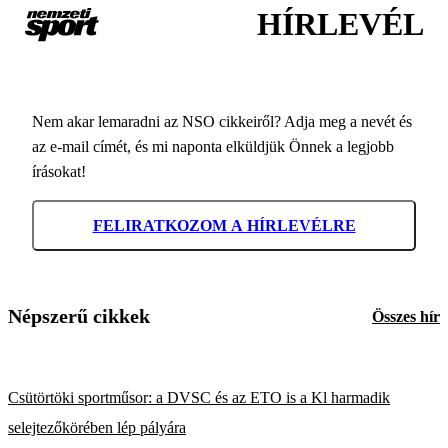
HÍRLEVÉL
Nem akar lemaradni az NSO cikkeiről? Adja meg a nevét és
az e-mail címét, és mi naponta elküldjük Önnek a legjobb
írásokat!
FELIRATKOZOM A HÍRLEVÉLRE
Népszerű cikkek
Összes hír
Csütörtöki sportműsor: a DVSC és az ETO is a Kl harmadik
selejtezőkörében lép pályára