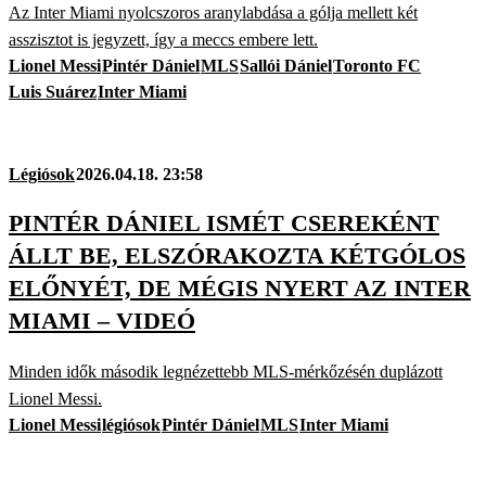
Az Inter Miami nyolcszoros aranylabdása a gólja mellett két
asszisztot is jegyzett, így a meccs embere lett.
Lionel Messi
Pintér Dániel
MLS
Sallói Dániel
Toronto FC
Luis Suárez
Inter Miami
Légiósok
2026.04.18. 23:58
PINTÉR DÁNIEL ISMÉT CSEREKÉNT
ÁLLT BE, ELSZÓRAKOZTA KÉTGÓLOS
ELŐNYÉT, DE MÉGIS NYERT AZ INTER
MIAMI – VIDEÓ
Minden idők második legnézettebb MLS-mérkőzésén duplázott
Lionel Messi.
Lionel Messi
légiósok
Pintér Dániel
MLS
Inter Miami