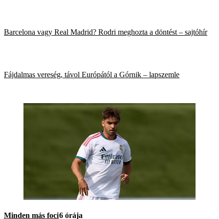
Barcelona vagy Real Madrid? Rodri meghozta a döntést – sajtóhír
Fájdalmas vereség, távol Európától a Górnik – lapszemle
Minden más foci
6 órája