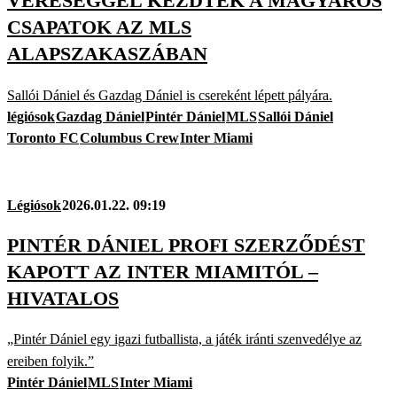
VERESÉGGEL KEZDTEK A MAGYAROS
CSAPATOK AZ MLS
ALAPSZAKASZÁBAN
Sallói Dániel és Gazdag Dániel is csereként lépett pályára.
légiósok
Gazdag Dániel
Pintér Dániel
MLS
Sallói Dániel
Toronto FC
Columbus Crew
Inter Miami
Légiósok
2026.01.22. 09:19
PINTÉR DÁNIEL PROFI SZERZŐDÉST
KAPOTT AZ INTER MIAMITÓL –
HIVATALOS
„Pintér Dániel egy igazi futballista, a játék iránti szenvedélye az
ereiben folyik.”
Pintér Dániel
MLS
Inter Miami