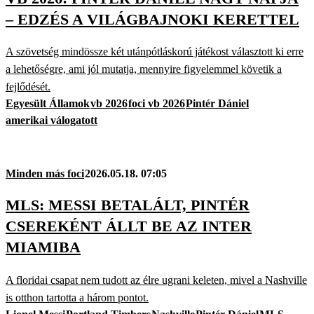
– EDZÉS A VILÁGBAJNOKI KERETTEL
A szövetség mindössze két utánpótláskorú játékost választott ki erre
a lehetőségre, ami jól mutatja, mennyire figyelemmel követik a
fejlődését.
Egyesült Államok
vb 2026
foci vb 2026
Pintér Dániel
amerikai válogatott
Minden más foci
2026.05.18. 07:05
MLS: MESSI BETALÁLT, PINTÉR
CSEREKÉNT ÁLLT BE AZ INTER
MIAMIBA
A floridai csapat nem tudott az élre ugrani keleten, mivel a Nashville
is otthon tartotta a három pontot.