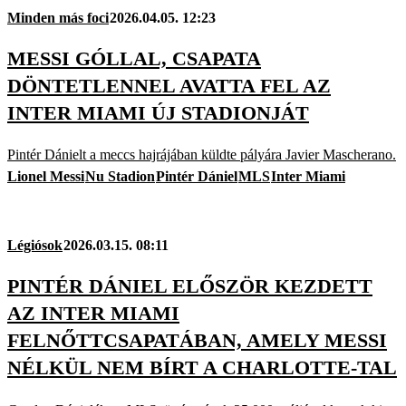
Minden más foci
2026.04.05. 12:23
MESSI GÓLLAL, CSAPATA
DÖNTETLENNEL AVATTA FEL AZ
INTER MIAMI ÚJ STADIONJÁT
Pintér Dánielt a meccs hajrájában küldte pályára Javier Mascherano.
Lionel Messi
Nu Stadion
Pintér Dániel
MLS
Inter Miami
Légiósok
2026.03.15. 08:11
PINTÉR DÁNIEL ELŐSZÖR KEZDETT
AZ INTER MIAMI
FELNŐTTCSAPATÁBAN, AMELY MESSI
NÉLKÜL NEM BÍRT A CHARLOTTE-TAL