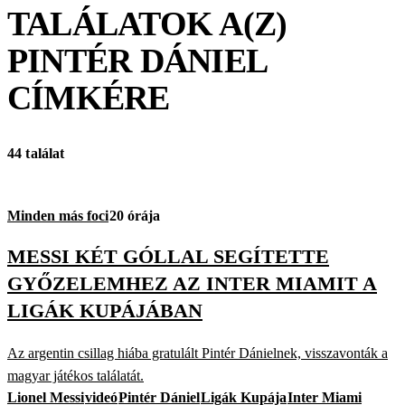
TALÁLATOK A(Z)
PINTÉR DÁNIEL
CÍMKÉRE
44 találat
Minden más foci
20 órája
MESSI KÉT GÓLLAL SEGÍTETTE
GYŐZELEMHEZ AZ INTER MIAMIT A
LIGÁK KUPÁJÁBAN
Az argentin csillag hiába gratulált Pintér Dánielnek, visszavonták a
magyar játékos találatát.
Lionel Messi
videó
Pintér Dániel
Ligák Kupája
Inter Miami