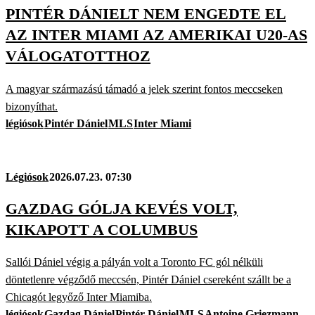
PINTÉR DÁNIELT NEM ENGEDTE EL
AZ INTER MIAMI AZ AMERIKAI U20-AS
VÁLOGATOTTHOZ
A magyar származású támadó a jelek szerint fontos meccseken
bizonyíthat.
légiósok
Pintér Dániel
MLS
Inter Miami
Légiósok
2026.07.23. 07:30
GAZDAG GÓLJA KEVÉS VOLT,
KIKAPOTT A COLUMBUS
Sallói Dániel végig a pályán volt a Toronto FC gól nélküli
döntetlenre végződő meccsén, Pintér Dániel csereként szállt be a
Chicagót legyőző Inter Miamiba.
légiósok
Gazdag Dániel
Pintér Dániel
MLS
Antoine Griezmann