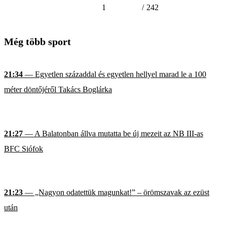
1
/
242
Még több sport
21:34
— Egyetlen századdal és egyetlen hellyel marad le a 100
méter döntőjéről Takács Boglárka
21:27
— A Balatonban állva mutatta be új mezeit az NB III-as
BFC Siófok
21:23
— „Nagyon odatettük magunkat!” – örömszavak az ezüst
után