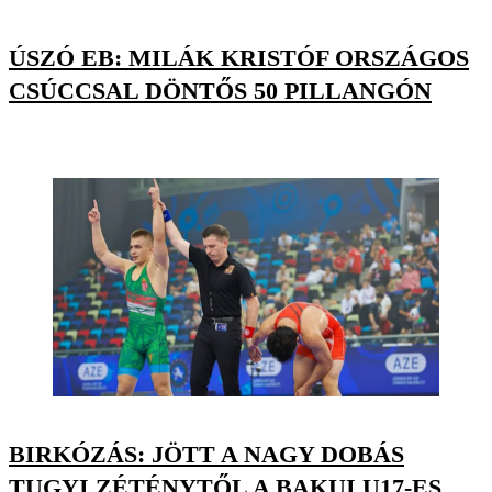
ÚSZÓ EB: MILÁK KRISTÓF ORSZÁGOS
CSÚCCSAL DÖNTŐS 50 PILLANGÓN
BIRKÓZÁS: JÖTT A NAGY DOBÁS
TUGYI ZÉTÉNYTŐL A BAKUI U17-ES