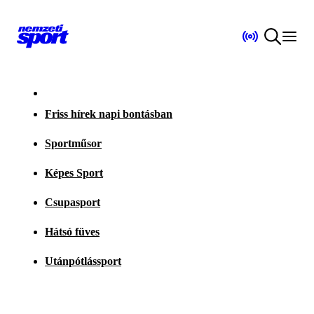
Friss hírek napi bontásban
Sportműsor
Képes Sport
Csupasport
Hátsó füves
Utánpótlássport