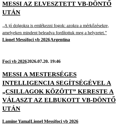
MESSI AZ ELVESZTETT VB-DÖNTŐ
UTÁN
„A jó dolgokra is emlékezni fogok: azokra a mérkőzésekre,
amelyeken mindent beleadva fordítottuk meg a helyzetet.”
Lionel Messi
foci vb 2026
Argentína
Foci vb 2026
2026.07.20. 19:46
MESSI A MESTERSÉGES
INTELLIGENCIA SEGÍTSÉGÉVEL A
„CSILLAGOK KÖZÖTT” KERESTE A
VÁLASZT AZ ELBUKOTT VB-DÖNTŐ
UTÁN
Lamine Yamal
Lionel Messi
foci vb 2026