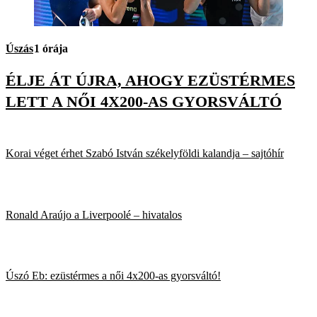
Úszás
1 órája
ÉLJE ÁT ÚJRA, AHOGY EZÜSTÉRMES
LETT A NŐI 4X200-AS GYORSVÁLTÓ
Korai véget érhet Szabó István székelyföldi kalandja – sajtóhír
Ronald Araújo a Liverpoolé – hivatalos
Úszó Eb: ezüstérmes a női 4x200-as gyorsváltó!