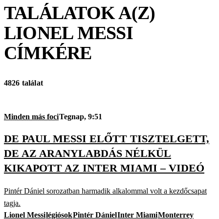
TALÁLATOK A(Z)
LIONEL MESSI
CÍMKÉRE
4826 találat
Minden más foci
Tegnap, 9:51
DE PAUL MESSI ELŐTT TISZTELGETT,
DE AZ ARANYLABDÁS NÉLKÜL
KIKAPOTT AZ INTER MIAMI – VIDEÓ
Pintér Dániel sorozatban harmadik alkalommal volt a kezdőcsapat
tagja.
Lionel Messi
légiósok
Pintér Dániel
Inter Miami
Monterrey