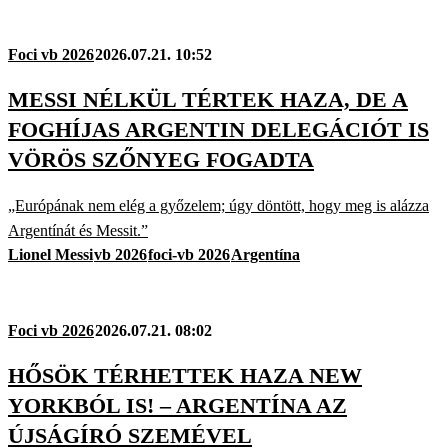
Foci vb 2026
2026.07.21. 10:52
MESSI NÉLKÜL TÉRTEK HAZA, DE A
FOGHÍJAS ARGENTIN DELEGÁCIÓT IS
VÖRÖS SZŐNYEG FOGADTA
„Európának nem elég a győzelem; úgy döntött, hogy meg is alázza
Argentínát és Messit.”
Lionel Messi
vb 2026
foci-vb 2026
Argentína
Foci vb 2026
2026.07.21. 08:02
HŐSÖK TÉRHETTEK HAZA NEW
YORKBÓL IS! – ARGENTÍNA AZ
ÚJSÁGÍRÓ SZEMÉVEL