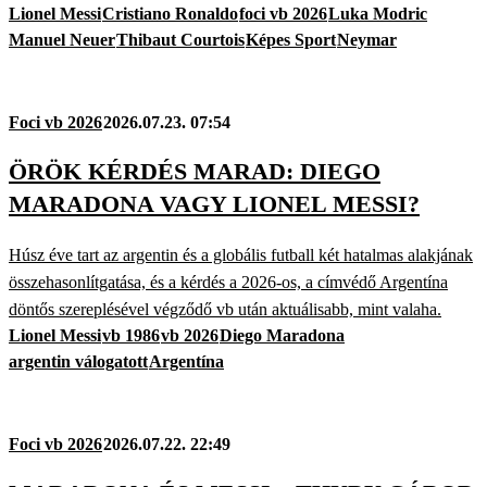
Lionel Messi
Cristiano Ronaldo
foci vb 2026
Luka Modric
Manuel Neuer
Thibaut Courtois
Képes Sport
Neymar
Foci vb 2026
2026.07.23. 07:54
ÖRÖK KÉRDÉS MARAD: DIEGO
MARADONA VAGY LIONEL MESSI?
Húsz éve tart az argentin és a globális futball két hatalmas alakjának
összehasonlítgatása, és a kérdés a 2026-os, a címvédő Argentína
döntős szereplésével végződő vb után aktuálisabb, mint valaha.
Lionel Messi
vb 1986
vb 2026
Diego Maradona
argentin válogatott
Argentína
Foci vb 2026
2026.07.22. 22:49