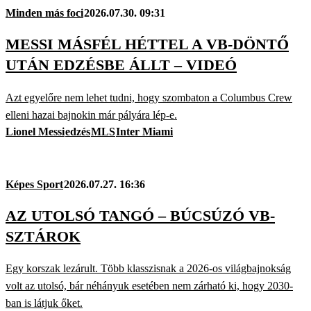
Minden más foci
2026.07.30. 09:31
MESSI MÁSFÉL HÉTTEL A VB-DÖNTŐ
UTÁN EDZÉSBE ÁLLT – VIDEÓ
Azt egyelőre nem lehet tudni, hogy szombaton a Columbus Crew
elleni hazai bajnokin már pályára lép-e.
Lionel Messi
edzés
MLS
Inter Miami
Képes Sport
2026.07.27. 16:36
AZ UTOLSÓ TANGÓ – BÚCSÚZÓ VB-
SZTÁROK
Egy korszak lezárult. Több klasszisnak a 2026-os világbajnokság
volt az utolsó, bár néhányuk esetében nem zárható ki, hogy 2030-
ban is látjuk őket.