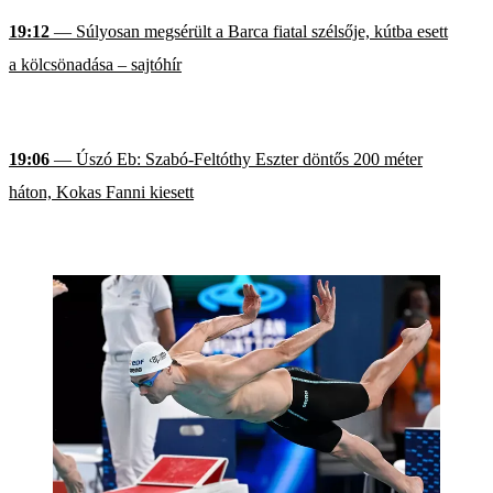
19:12
— Súlyosan megsérült a Barca fiatal szélsője, kútba esett
a kölcsönadása – sajtóhír
19:06
— Úszó Eb: Szabó-Feltóthy Eszter döntős 200 méter
háton, Kokas Fanni kiesett