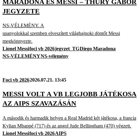
MARADONA ÉS MESSI – THURY GÁBOR
JEGYZETE
NS-VÉLEMÉNY. A
spanyolokkal szemben elveszített világbajnoki döntőt Messi
megkönnyezte.
Lionel Messi
foci vb 2026
jegyzet_TG
Diego Maradona
NS-VÉLEMÉNY
NS-vélemény
Foci vb 2026
2026.07.21. 13:45
MESSI VOLT A VB LEGJOBB JÁTÉKOSA
AZ AIPS SZAVAZÁSÁN
A második és harmadik helyen a Real Madrid két játékosa, a francia
Kylian Mbappé (717) és az angol Jude Bellingham (470) végzett.
Lionel Messi
foci vb 2026
AIPS