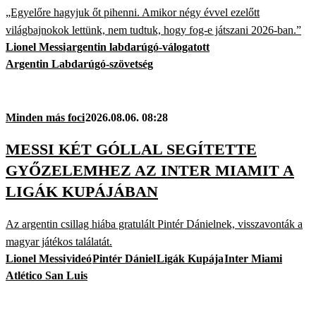
„Egyelőre hagyjuk őt pihenni. Amikor négy évvel ezelőtt
világbajnokok lettünk, nem tudtuk, hogy fog-e játszani 2026-ban.”
Lionel Messi
argentin labdarúgó-válogatott
Argentin Labdarúgó-szövetség
Minden más foci
2026.08.06. 08:28
MESSI KÉT GÓLLAL SEGÍTETTE
GYŐZELEMHEZ AZ INTER MIAMIT A
LIGÁK KUPÁJÁBAN
Az argentin csillag hiába gratulált Pintér Dánielnek, visszavonták a
magyar játékos találatát.
Lionel Messi
videó
Pintér Dániel
Ligák Kupája
Inter Miami
Atlético San Luis