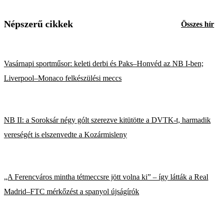
Népszerű cikkek
Összes hír
Vasárnapi sportműsor: keleti derbi és Paks–Honvéd az NB I-ben;
Liverpool–Monaco felkészülési meccs
NB II: a Soroksár négy gólt szerezve kitütötte a DVTK-t, harmadik
vereségét is elszenvedte a Kozármisleny
„A Ferencváros mintha tétmeccsre jött volna ki” – így látták a Real
Madrid–FTC mérkőzést a spanyol újságírók