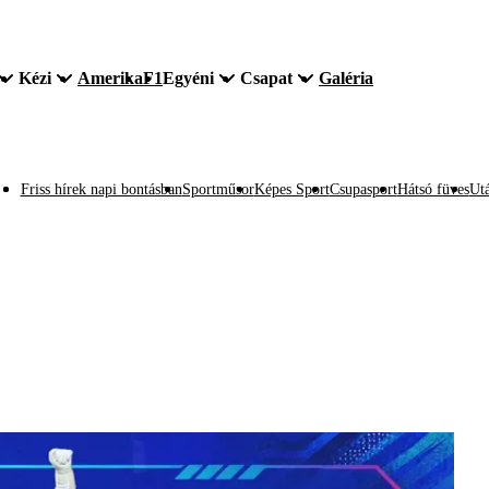
Kézi
Amerika
F1
Egyéni
Csapat
Galéria
Friss hírek napi bontásban
Sportműsor
Képes Sport
Csupasport
Hátsó füves
Utá