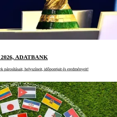
2026, ADATBANK
k párosításait, helyszíneit, időpontjait és eredményeit!