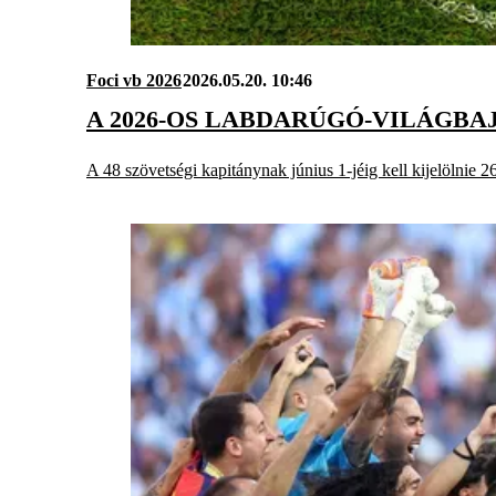
Foci vb 2026
2026.05.20. 10:46
A 2026-OS LABDARÚGÓ-VILÁGB
A 48 szövetségi kapitánynak június 1-jéig kell kijelölnie 26