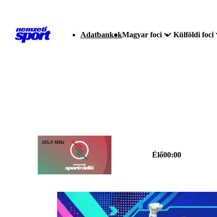
Adatbankok
Magyar foci
Külföldi foci
105,9 MHz
Élő
00:00