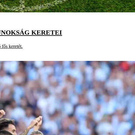
AJNOKSÁG KERETEI
 fős keretét.