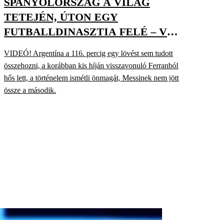
SPANYOLORSZÁG A VILÁG
TETEJÉN, ÚTON EGY
FUTBALLDINASZTIA FELÉ – VB-
KIBESZÉLŐ, DÖNTŐ
VIDEÓ! Argentína a 116. percig egy lövést sem tudott
összehozni, a korábban kis híján visszavonuló Ferranból
hős lett, a történelem ismétli önmagát, Messinek nem jött
össze a második.