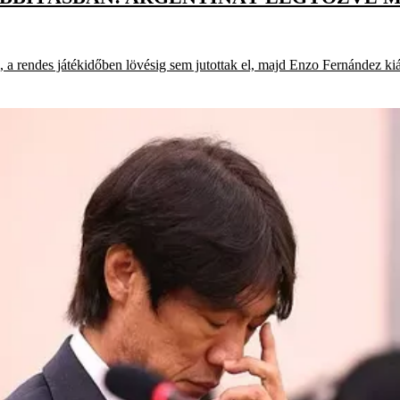
rendes játékidőben lövésig sem jutottak el, majd Enzo Fernández kiállí