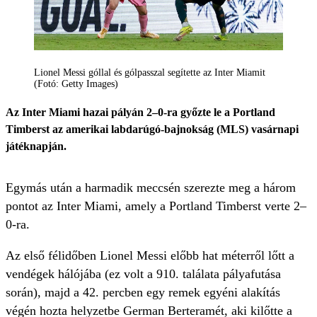
Lionel Messi góllal és gólpasszal segítette az Inter Miamit
(Fotó: Getty Images)
Az Inter Miami hazai pályán 2–0-ra győzte le a Portland
Timberst az amerikai labdarúgó-bajnokság (MLS) vasárnapi
játéknapján.
Egymás után a harmadik meccsén szerezte meg a három
pontot az Inter Miami, amely a Portland Timberst verte 2–
0-ra.
Az első félidőben Lionel Messi előbb hat méterről lőtt a
vendégek hálójába (ez volt a 910. találata pályafutása
során), majd a 42. percben egy remek egyéni alakítás
végén hozta helyzetbe German Berteramét, aki kilőtte a