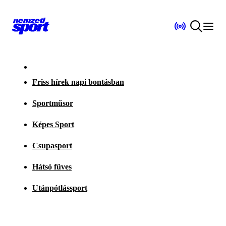
Friss hírek napi bontásban
Sportműsor
Képes Sport
Csupasport
Hátsó füves
Utánpótlássport