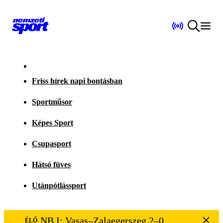
Friss hírek napi bontásban
Sportműsor
Képes Sport
Csupasport
Hátsó füves
Utánpótlássport
NB I: Vasas–Zalaegerszeg 2–0
ÉLŐ