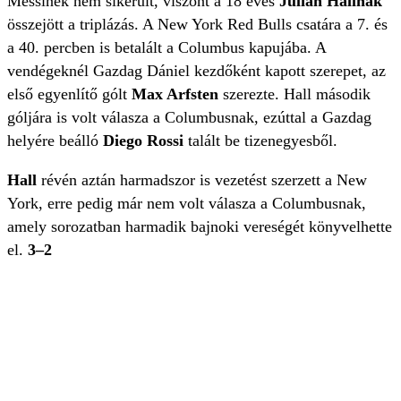
Messinek nem sikerült, viszont a 18 éves
Julian Hallnak
összejött a triplázás. A New York Red Bulls csatára a 7. és
a 40. percben is betalált a Columbus kapujába. A
vendégeknél Gazdag Dániel kezdőként kapott szerepet, az
első egyenlítő gólt
Max Arfsten
szerezte. Hall második
góljára is volt válasza a Columbusnak, ezúttal a Gazdag
helyére beálló
Diego Rossi
talált be tizenegyesből.
Hall
révén aztán harmadszor is vezetést szerzett a New
York, erre pedig már nem volt válasza a Columbusnak,
amely sorozatban harmadik bajnoki vereségét könyvelhette
el.
3–2