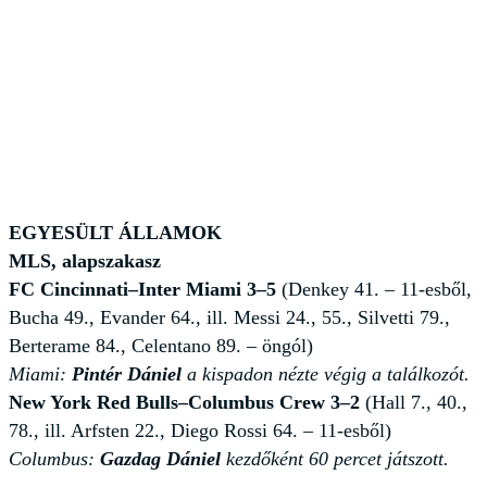
EGYESÜLT ÁLLAMOK
MLS, alapszakasz
FC Cincinnati–Inter Miami 3–5
(Denkey 41. – 11-esből,
Bucha 49., Evander 64., ill. Messi 24., 55., Silvetti 79.,
Berterame 84., Celentano 89. – öngól)
Miami:
Pintér Dániel
a kispadon nézte végig a találkozót.
New York Red Bulls–Columbus Crew 3–2
(Hall 7., 40.,
78., ill. Arfsten 22., Diego Rossi 64. – 11-esből)
Columbus:
Gazdag Dániel
kezdőként 60 percet játszott.