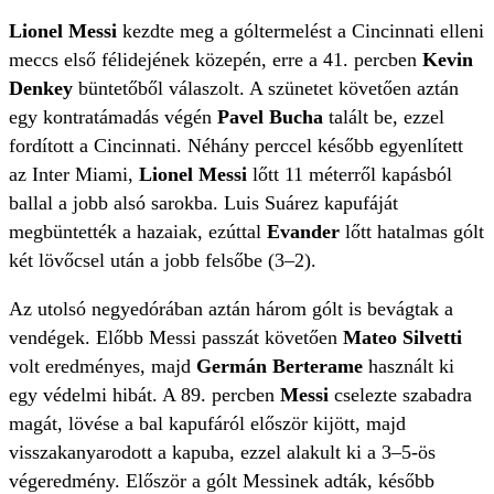
Lionel Messi
kezdte meg a góltermelést a Cincinnati elleni
meccs első félidejének közepén, erre a 41. percben
Kevin
Denkey
büntetőből válaszolt. A szünetet követően aztán
egy kontratámadás végén
Pavel Bucha
talált be, ezzel
fordított a Cincinnati. Néhány perccel később egyenlített
az Inter Miami,
Lionel Messi
lőtt 11 méterről kapásból
ballal a jobb alsó sarokba. Luis Suárez kapufáját
megbüntették a hazaiak, ezúttal
Evander
lőtt hatalmas gólt
két lövőcsel után a jobb felsőbe (3–2).
Az utolsó negyedórában aztán három gólt is bevágtak a
vendégek. Előbb Messi passzát követően
Mateo Silvetti
volt eredményes, majd
Germán Berterame
használt ki
egy védelmi hibát. A 89. percben
Messi
cselezte szabadra
magát, lövése a bal kapufáról először kijött, majd
visszakanyarodott a kapuba, ezzel alakult ki a 3–5-ös
végeredmény. Először a gólt Messinek adták, később