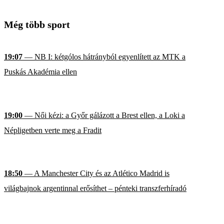
Még több sport
19:07
— NB I: kétgólos hátrányból egyenlített az MTK a
Puskás Akadémia ellen
19:00
— Női kézi: a Győr gálázott a Brest ellen, a Loki a
Népligetben verte meg a Fradit
18:50
— A Manchester City és az Atlético Madrid is
világbajnok argentinnal erősíthet – pénteki transzferhíradó