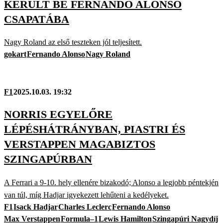
KERÜLT BE FERNANDO ALONSO
CSAPATÁBA
Nagy Roland az első teszteken jól teljesített.
gokart
Fernando Alonso
Nagy Roland
F1
2025.10.03. 19:32
NORRIS EGYELŐRE
LÉPÉSHÁTRÁNYBAN, PIASTRI ÉS
VERSTAPPEN MAGABIZTOS
SZINGAPÚRBAN
A Ferrari a 9-10. hely ellenére bizakodó; Alonso a legjobb péntekjén
van túl, míg Hadjar igyekezett lehűteni a kedélyeket.
F1
Isack Hadjar
Charles Leclerc
Fernando Alonso
Max Verstappen
Formula–1
Lewis Hamilton
Szingapúri Nagydíj