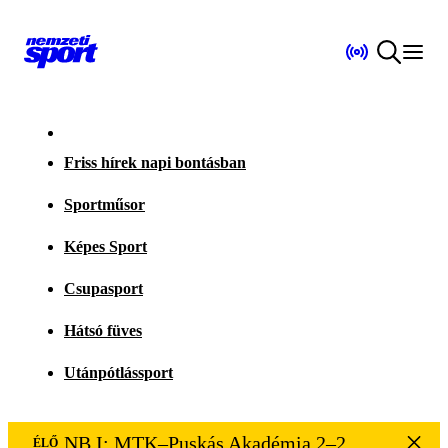
Friss hírek napi bontásban
Sportműsor
Képes Sport
Csupasport
Hátsó füves
Utánpótlássport
NB I: MTK–Puskás Akadémia 2–2
ÉLŐ