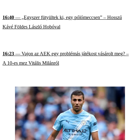
16:40
— „Egyszer fütyültek ki, egy pólómeccsen” – Hosszú
Kávé Földes László Hobóval
16:23
— Vajon az AEK egy problémás játékost vásárolt meg? –
A 10-es mez Vitális Milánról