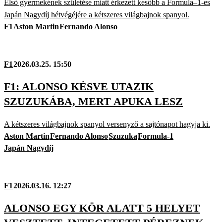
Első gyermekének születése miatt érkezett később a Formula–1-es
Japán Nagydíj hétvégéjére a kétszeres világbajnok spanyol.
F1
Aston Martin
Fernando Alonso
F1
2026.03.25. 15:50
F1: ALONSO KÉSVE UTAZIK
SZUZUKÁBA, MERT APUKA LESZ
A kétszeres világbajnok spanyol versenyző a sajtónapot hagyja ki.
Aston Martin
Fernando Alonso
Szuzuka
Formula-1
Japán Nagydíj
F1
2026.03.16. 12:27
ALONSO EGY KÖR ALATT 5 HELYET