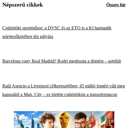
Népszerű cikkek
Összes hír
Csütörtöki sportműsor: a DVSC és az ETO is a Kl harmadik
selejtezőkörében lép pályára
Barcelona vagy Real Madrid? Rodri meghozta a döntést – sajtóhír
Raúl Asencio a Liverpool célkeresztjében; 45 millió fontért vált meg
kapusától a Man. City – ez történt csütörtökön a transzferpiacon