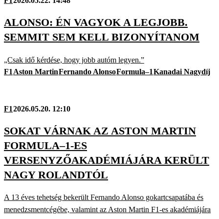
F1
2026.05.22. 14:48
ALONSO: ÉN VAGYOK A LEGJOBB.
SEMMIT SEM KELL BIZONYÍTANOM
„Csak idő kérdése, hogy jobb autóm legyen.”
F1
Aston Martin
Fernando Alonso
Formula–1
Kanadai Nagydíj
F1
2026.05.20. 12:10
SOKAT VÁRNAK AZ ASTON MARTIN
FORMULA–1-ES
VERSENYZŐAKADÉMIÁJÁRA KERÜLT
NAGY ROLANDTÓL
A 13 éves tehetség bekerült Fernando Alonso gokartcsapatába és
menedzsmentcégébe, valamint az Aston Martin F1-es akadémiájára