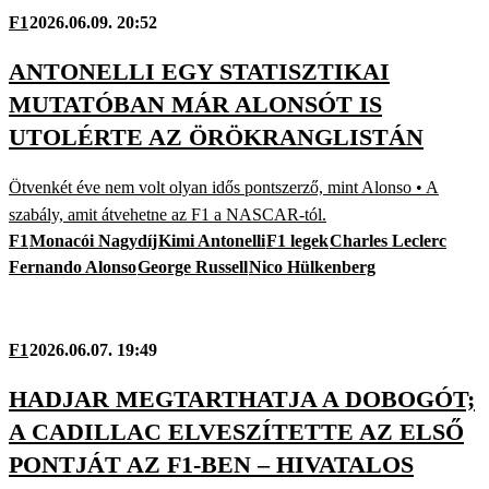
F1
2026.06.09. 20:52
ANTONELLI EGY STATISZTIKAI
MUTATÓBAN MÁR ALONSÓT IS
UTOLÉRTE AZ ÖRÖKRANGLISTÁN
Ötvenkét éve nem volt olyan idős pontszerző, mint Alonso • A
szabály, amit átvehetne az F1 a NASCAR-tól.
F1
Monacói Nagydíj
Kimi Antonelli
F1 legek
Charles Leclerc
Fernando Alonso
George Russell
Nico Hülkenberg
F1
2026.06.07. 19:49
HADJAR MEGTARTHATJA A DOBOGÓT;
A CADILLAC ELVESZÍTETTE AZ ELSŐ
PONTJÁT AZ F1-BEN – HIVATALOS