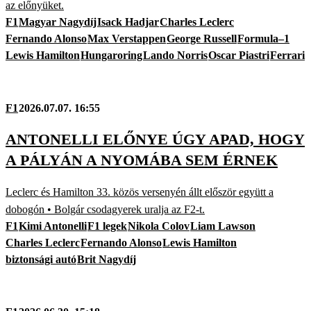
az előnyüket.
F1
Magyar Nagydíj
Isack Hadjar
Charles Leclerc
Fernando Alonso
Max Verstappen
George Russell
Formula–1
Lewis Hamilton
Hungaroring
Lando Norris
Oscar Piastri
Ferrari
F1
2026.07.07. 16:55
ANTONELLI ELŐNYE ÚGY APAD, HOGY
A PÁLYÁN A NYOMÁBA SEM ÉRNEK
Leclerc és Hamilton 33. közös versenyén állt először együtt a
dobogón • Bolgár csodagyerek uralja az F2-t.
F1
Kimi Antonelli
F1 legek
Nikola Colov
Liam Lawson
Charles Leclerc
Fernando Alonso
Lewis Hamilton
biztonsági autó
Brit Nagydíj