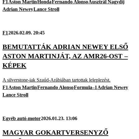
F1
Aston Martin
Honda
Fernando Alonso
Ausztrál Nagydíj
Adrian Newey
Lance Stroll
F1
2026.02.09. 20:45
BEMUTATTÁK ADRIAN NEWEY ELSŐ
ASTON MARTINJÁT, AZ AMR26-OST –
KÉPEK
A silverstone-iak Szaúd-Arábiában tartottak leleplezést.
F1
Aston Martin
Fernando Alonso
Formula–1
Adrian Newey
Lance Stroll
Egyéb autó-motor
2026.01.23. 13:06
MAGYAR GOKARTVERSENYZŐ