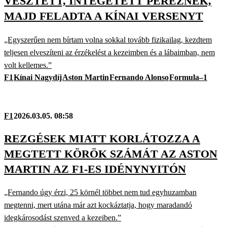
VESZTETT, INTEGETETT PÉREZNEK,
MAJD FELADTA A KÍNAI VERSENYT
„Egyszerűen nem bírtam volna sokkal tovább fizikailag, kezdtem
teljesen elveszíteni az érzékelést a kezeimben és a lábaimban, nem
volt kellemes.”
F1
Kínai Nagydíj
Aston Martin
Fernando Alonso
Formula–1
F1
2026.03.05. 08:58
REZGÉSEK MIATT KORLÁTOZZA A
MEGTETT KÖRÖK SZÁMÁT AZ ASTON
MARTIN AZ F1-ES IDÉNYNYITÓN
„Fernando úgy érzi, 25 körnél többet nem tud egyhuzamban
megtenni, mert utána már azt kockáztatja, hogy maradandó
idegkárosodást szenved a kezeiben.”