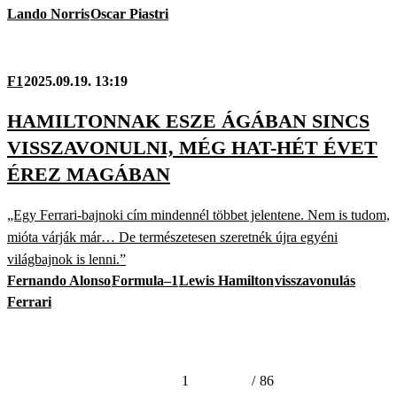
Lando Norris
Oscar Piastri
F1
2025.09.19. 13:19
HAMILTONNAK ESZE ÁGÁBAN SINCS
VISSZAVONULNI, MÉG HAT-HÉT ÉVET
ÉREZ MAGÁBAN
„Egy Ferrari-bajnoki cím mindennél többet jelentene. Nem is tudom,
mióta várják már… De természetesen szeretnék újra egyéni
világbajnok is lenni.”
Fernando Alonso
Formula–1
Lewis Hamilton
visszavonulás
Ferrari
1
/
86