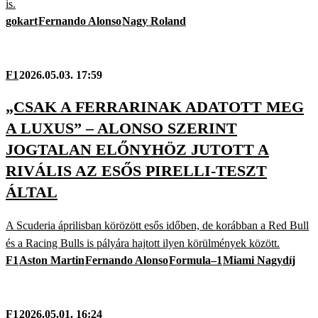
is.
gokart
Fernando Alonso
Nagy Roland
F1
2026.05.03. 17:59
„CSAK A FERRARINAK ADATOTT MEG
A LUXUS” – ALONSO SZERINT
JOGTALAN ELŐNYHÖZ JUTOTT A
RIVÁLIS AZ ESŐS PIRELLI-TESZT
ÁLTAL
A Scuderia áprilisban körözött esős időben, de korábban a Red Bull
és a Racing Bulls is pályára hajtott ilyen körülmények között.
F1
Aston Martin
Fernando Alonso
Formula–1
Miami Nagydíj
F1
2026.05.01. 16:24