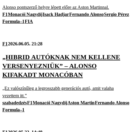
Alonso pontszerző helyre lépett előre az Aston Martinnal.
F1
Monacói Nagydíj
Isack Hadjar
Fernando Alonso
Sergio Pérez
Formula–1
FIA
F1
2026.06.05. 21:28
„HIBRID AUTÓKNAK NEM KELLENE
VERSENYEZNIÜK” – ALONSO
KIFAKADT MONACÓBAN
„Ez valószínűleg a legrosszabb generációs autó, amit valaha
vezettem itt.”
szabadedzés
F1
Monacói Nagydíj
Aston Martin
Fernando Alonso
Formula–1