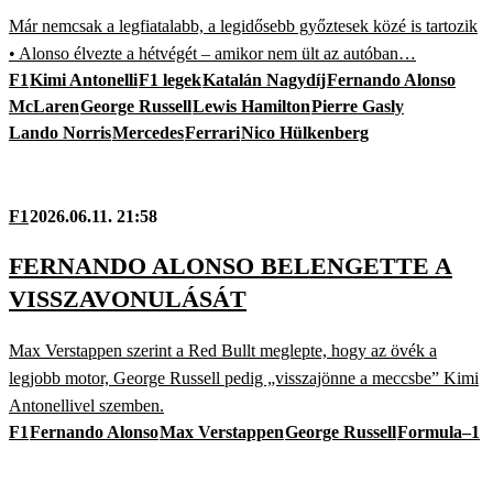
Már nemcsak a legfiatalabb, a legidősebb győztesek közé is tartozik
• Alonso élvezte a hétvégét – amikor nem ült az autóban…
F1
Kimi Antonelli
F1 legek
Katalán Nagydíj
Fernando Alonso
McLaren
George Russell
Lewis Hamilton
Pierre Gasly
Lando Norris
Mercedes
Ferrari
Nico Hülkenberg
F1
2026.06.11. 21:58
FERNANDO ALONSO BELENGETTE A
VISSZAVONULÁSÁT
Max Verstappen szerint a Red Bullt meglepte, hogy az övék a
legjobb motor, George Russell pedig „visszajönne a meccsbe” Kimi
Antonellivel szemben.
F1
Fernando Alonso
Max Verstappen
George Russell
Formula–1