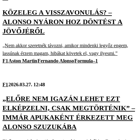
KÖZELEG A VISSZAVONULÁS? –
ALONSO NYÁRON HOZ DÖNTÉST A
JÖVŐJÉRŐL
„Nem akkor szeretnék távozni, amikor mindenki legyőz engem,
lassúnak érzem magam, hibákat követek el, vagy ilyesmi.”
F1
Aston Martin
Fernando Alonso
Formula–1
F1
2026.03.27. 12:48
„ELŐRE NEM IGAZÁN LEHET EZT
ELKÉPZELNI, CSAK MEGTÖRTÉNIK” –
IMMÁR APUKAKÉNT ÉRKEZETT MEG
ALONSO SZUZUKÁBA