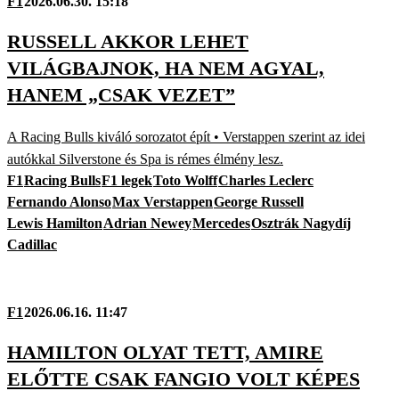
F1
2026.06.30. 15:18
RUSSELL AKKOR LEHET
VILÁGBAJNOK, HA NEM AGYAL,
HANEM „CSAK VEZET”
A Racing Bulls kiváló sorozatot épít • Verstappen szerint az idei
autókkal Silverstone és Spa is rémes élmény lesz.
F1
Racing Bulls
F1 legek
Toto Wolff
Charles Leclerc
Fernando Alonso
Max Verstappen
George Russell
Lewis Hamilton
Adrian Newey
Mercedes
Osztrák Nagydíj
Cadillac
F1
2026.06.16. 11:47
HAMILTON OLYAT TETT, AMIRE
ELŐTTE CSAK FANGIO VOLT KÉPES