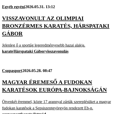
Egyéb egyéni
2026.05.31. 13:12
VISSZAVONULT AZ OLIMPIAI
BRONZÉRMES KARATÉS, HÁRSPATAKI
GÁBOR
Jelenleg ő a sportág legeredményesebb hazai alakja.
karate
Hárspataki Gábor
visszavonulás
Csupasport
2026.05.28. 08:47
MAGYAR ÉREMESŐ A FUDOKAN
KARATÉSOK EURÓPA-BAJNOKSÁGÁN
Ötvenkét éremmel, közte 17 arannyal zárták szereplésüket a magyar
fudokan karatésok a Sepsiszentgyörgyön rendezett Eb-n.