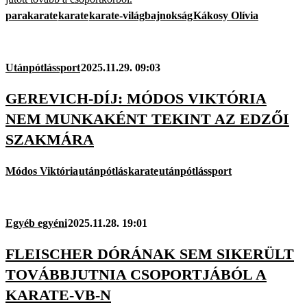
parakarate
karate
karate-világbajnokság
Kákosy Olívia
Utánpótlássport
2025.11.29. 09:03
GEREVICH-DÍJ: MÓDOS VIKTÓRIA
NEM MUNKAKÉNT TEKINT AZ EDZŐI
SZAKMÁRA
Módos Viktória
utánpótlás
karate
utánpótlássport
Egyéb egyéni
2025.11.28. 19:01
FLEISCHER DÓRÁNAK SEM SIKERÜLT
TOVÁBBJUTNIA CSOPORTJÁBÓL A
KARATE-VB-N