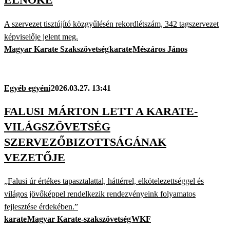
A szervezet tisztújító közgyűlésén rekordlétszám, 342 tagszervezet
képviselője jelent meg.
Magyar Karate Szakszövetség
karate
Mészáros János
Egyéb egyéni
2026.03.27. 13:41
FALUSI MÁRTON LETT A KARATE-
VILÁGSZÖVETSÉG
SZERVEZŐBIZOTTSÁGÁNAK
VEZETŐJE
„Falusi úr értékes tapasztalattal, háttérrel, elkötelezettséggel és
világos jövőképpel rendelkezik rendezvényeink folyamatos
fejlesztése érdekében.”
karate
Magyar Karate-szakszövetség
WKF