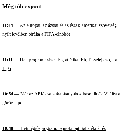
Még több sport
11:44
— Az európai, az ázsiai és az észak-amerikai szövetség
nyílt levélben bírálta a FIFA-elnököt
11:11
— Heti program: vizes Eb, atlétikai Eb, El-selejtező, La
Liga
10:54
— Már az AEK csapatkapitányához hasonlítják Vitálist a
görög lapok
10:48
— Heti légiósprogram: bajnoki rajt Sallaiéknál és