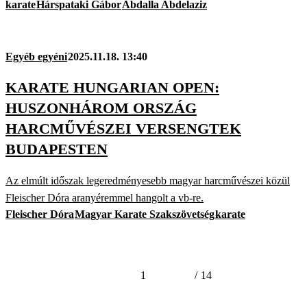
karate
Hárspataki Gábor
Abdalla Abdelaziz
Egyéb egyéni
2025.11.18. 13:40
KARATE HUNGARIAN OPEN:
HUSZONHÁROM ORSZÁG
HARCMŰVÉSZEI VERSENGTEK
BUDAPESTEN
Az elmúlt időszak legeredményesebb magyar harcművészei közül
Fleischer Dóra aranyéremmel hangolt a vb-re.
Fleischer Dóra
Magyar Karate Szakszövetség
karate
1
/
14