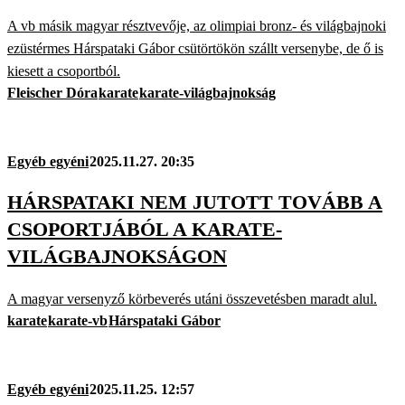
A vb másik magyar résztvevője, az olimpiai bronz- és világbajnoki
ezüstérmes Hárspataki Gábor csütörtökön szállt versenybe, de ő is
kiesett a csoportból.
Fleischer Dóra
karate
karate-világbajnokság
Egyéb egyéni
2025.11.27. 20:35
HÁRSPATAKI NEM JUTOTT TOVÁBB A
CSOPORTJÁBÓL A KARATE-
VILÁGBAJNOKSÁGON
A magyar versenyző körbeverés utáni összevetésben maradt alul.
karate
karate-vb
Hárspataki Gábor
Egyéb egyéni
2025.11.25. 12:57