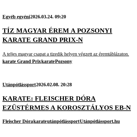
Egyéb egyéni
2026.03.24. 09:20
TÍZ MAGYAR ÉREM A POZSONYI
KARATE GRAND PRIX-N
A teljes magyar csapat a tizedik helyen végzett az éremtáblázaton.
karate Grand Prix
karate
Pozsony
Utánpótlássport
2026.02.08. 20:28
KARATE: FLEISCHER DÓRA
EZÜSTÉRMES A KOROSZTÁLYOS EB-N
Fleischer Dóra
karate
utánpótlássport
Utánpótlássport.hu