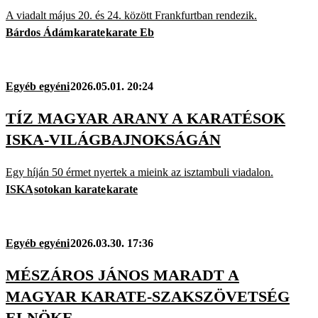
A viadalt május 20. és 24. között Frankfurtban rendezik.
Bárdos Ádám
karate
karate Eb
Egyéb egyéni
2026.05.01. 20:24
TÍZ MAGYAR ARANY A KARATÉSOK
ISKA-VILÁGBAJNOKSÁGÁN
Egy híján 50 érmet nyertek a mieink az isztambuli viadalon.
ISKA
sotokan karate
karate
Egyéb egyéni
2026.03.30. 17:36
MÉSZÁROS JÁNOS MARADT A
MAGYAR KARATE-SZAKSZÖVETSÉG
ELNÖKE