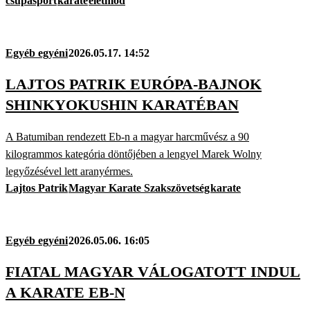
csupasport
karate
életmód
Egyéb egyéni
2026.05.17. 14:52
LAJTOS PATRIK EURÓPA-BAJNOK
SHINKYOKUSHIN KARATÉBAN
A Batumiban rendezett Eb-n a magyar harcművész a 90
kilogrammos kategória döntőjében a lengyel Marek Wolny
legyőzésével lett aranyérmes.
Lajtos Patrik
Magyar Karate Szakszövetség
karate
Egyéb egyéni
2026.05.06. 16:05
FIATAL MAGYAR VÁLOGATOTT INDUL
A KARATE EB-N