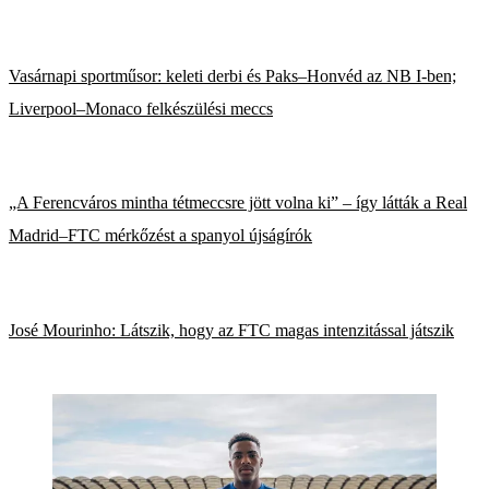
Vasárnapi sportműsor: keleti derbi és Paks–Honvéd az NB I-ben;
Liverpool–Monaco felkészülési meccs
„A Ferencváros mintha tétmeccsre jött volna ki” – így látták a Real
Madrid–FTC mérkőzést a spanyol újságírók
José Mourinho: Látszik, hogy az FTC magas intenzitással játszik