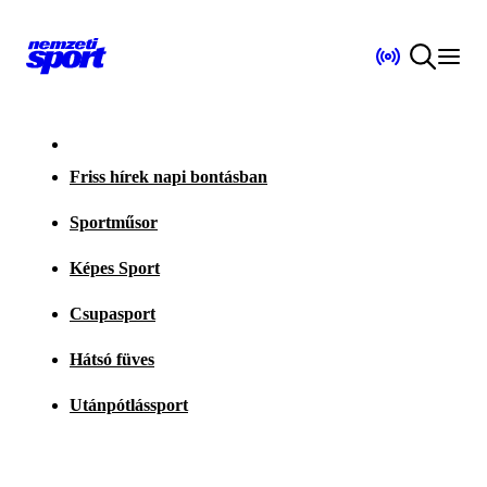
Friss hírek napi bontásban
Sportműsor
Képes Sport
Csupasport
Hátsó füves
Utánpótlássport