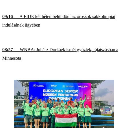
09:16
— A FIDE két héten belül dönt az oroszok sakkolimpiai
indulásának ügyében
08:57
— WNBA: Juhász Dorkáék ismét győztek, rájátszásban a
Minnesota