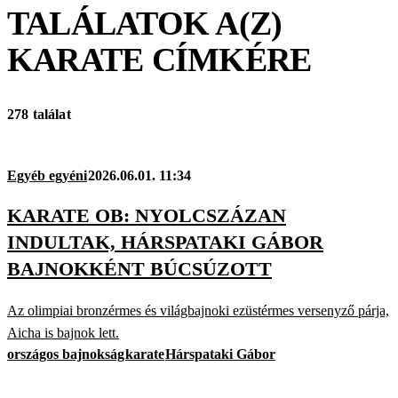
TALÁLATOK A(Z)
KARATE
CÍMKÉRE
278 találat
Egyéb egyéni
2026.06.01. 11:34
KARATE OB: NYOLCSZÁZAN
INDULTAK, HÁRSPATAKI GÁBOR
BAJNOKKÉNT BÚCSÚZOTT
Az olimpiai bronzérmes és világbajnoki ezüstérmes versenyző párja,
Aicha is bajnok lett.
országos bajnokság
karate
Hárspataki Gábor