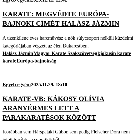
KARATE: MEGVÉDTE EURÓPA-
BAJNOKI CÍMÉT HALÁSZ JÁZMIN
A tizenkilenc éves harcművész a nők súlycsoport nélküli küzdelmi
kategóriájában végzett az élen Bukarestben.
Halász Jázmin
Magyar Karate Szakszövetség
kjokusin karate
karate
Európa-bajnokság
Egyéb egyéni
2025.11.29. 18:10
KARATE-VB: KÁKOSY OLÍVIA
ARANYÉRMES LETT A
PARAKARATÉSOK KÖZÖTT
Korábban sem Hárspataki Gábor, sem pedig Fleischer Dóra nem
jutott tovább a csoportkörből.