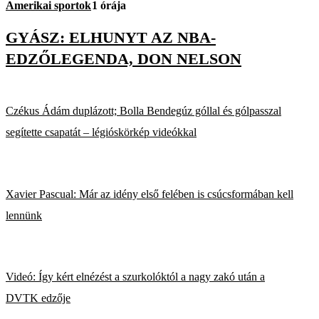
Amerikai sportok
1 órája
GYÁSZ: ELHUNYT AZ NBA-
EDZŐLEGENDA, DON NELSON
Czékus Ádám duplázott; Bolla Bendegúz góllal és gólpasszal
segítette csapatát – légióskörkép videókkal
Xavier Pascual: Már az idény első felében is csúcsformában kell
lennünk
Videó: Így kért elnézést a szurkolóktól a nagy zakó után a
DVTK edzője