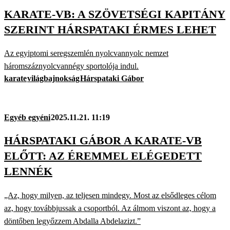
KARATE-VB: A SZÖVETSÉGI KAPITÁNY
SZERINT HÁRSPATAKI ÉRMES LEHET
Az egyiptomi seregszemlén nyolcvannyolc nemzet
háromszáznyolcvannégy sportolója indul.
karate
világbajnokság
Hárspataki Gábor
Egyéb egyéni
2025.11.21. 11:19
HÁRSPATAKI GÁBOR A KARATE-VB
ELŐTT: AZ ÉREMMEL ELÉGEDETT
LENNÉK
„Az, hogy milyen, az teljesen mindegy. Most az elsődleges célom
az, hogy továbbjussak a csoportból. Az álmom viszont az, hogy a
döntőben legyőzzem Abdalla Abdelazizt.”