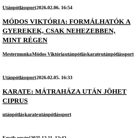
Utánpótlássport
2026.02.06. 16:54
MÓDOS VIKTÓRIA: FORMÁLHATÓK A
GYEREKEK, CSAK NEHEZEBBEN,
MINT RÉGEN
Mestermunka
Módos Viktória
utánpótlás
karate
utánpótlássport
Utánpótlássport
2026.02.05. 16:33
KARATE: MÁTRAHÁZA UTÁN JÖHET
CIPRUS
utánpótlás
karate
utánpótlássport
Egyéb egyéni
2025.12.11. 12:42