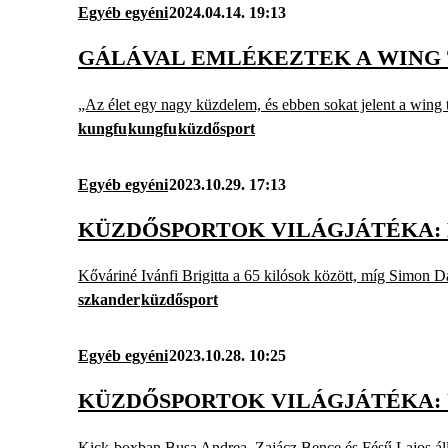
Egyéb egyéni
2024.04.14. 19:13
GÁLÁVAL EMLÉKEZTEK A WING 
„Az élet egy nagy küzdelem, és ebben sokat jelent a wing 
kungfu
kungfu
küzdősport
Egyéb egyéni
2023.10.29. 17:13
KÜZDŐSPORTOK VILÁGJÁTÉKA:
Kőváriné Ivánfi Brigitta a 65 kilósok között, míg Simon D
szkander
küzdősport
Egyéb egyéni
2023.10.28. 10:25
KÜZDŐSPORTOK VILÁGJÁTÉKA:
Kick-boxban Busa Andrea, Zajácz Bence és Fésű Lajos állha