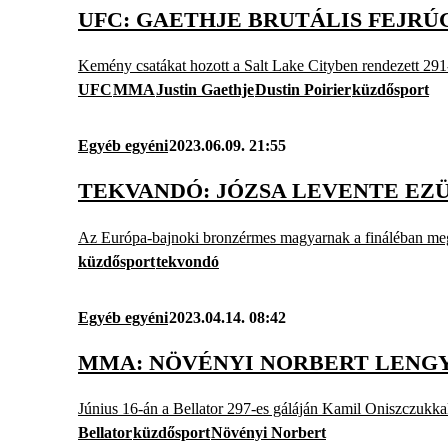
UFC: GAETHJE BRUTÁLIS FEJRÚ
Kemény csatákat hozott a Salt Lake Cityben rendezett 291-
UFC
MMA
Justin Gaethje
Dustin Poirier
küzdősport
Egyéb egyéni
2023.06.09. 21:55
TEKVANDÓ: JÓZSA LEVENTE EZÜ
Az Európa-bajnoki bronzérmes magyarnak a fináléban megál
küzdősport
tekvondó
Egyéb egyéni
2023.04.14. 08:42
MMA: NÖVÉNYI NORBERT LENGY
Június 16-án a Bellator 297-es gáláján Kamil Oniszczukkal
Bellator
küzdősport
Növényi Norbert