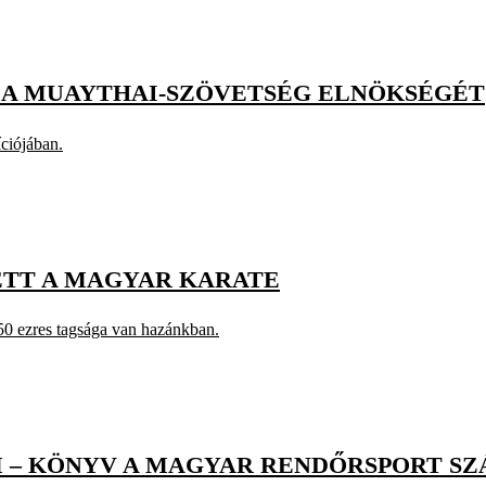
 A MUAYTHAI-SZÖVETSÉG ELNÖKSÉGÉT
íciójában.
ETT A MAGYAR KARATE
-50 ezres tagsága van hazánkban.
 – KÖNYV A MAGYAR RENDŐRSPORT SZ