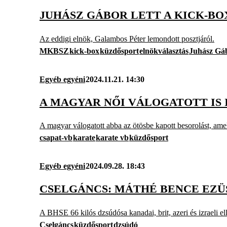
JUHÁSZ GÁBOR LETT A KICK-BO
Az eddigi elnök, Galambos Péter lemondott posztjáról.
MKBSZ
kick-box
küzdősport
elnökválasztás
Juhász Gá
Egyéb egyéni
2024.11.21. 14:30
A MAGYAR NŐI VÁLOGATOTT IS 
A magyar válogatott abba az ötösbe kapott besorolást, am
csapat-vb
karate
karate vb
küzdősport
Egyéb egyéni
2024.09.28. 18:43
CSELGÁNCS: MÁTHÉ BENCE EZ
A BHSE 66 kilós dzsúdósa kanadai, brit, azeri és izraeli ell
Cselgáncs
küzdősport
dzsúdó