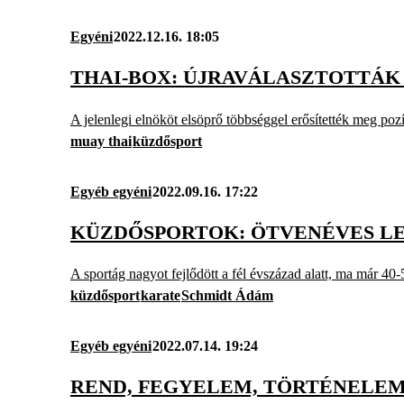
Egyéni
2022.12.16. 18:05
THAI-BOX: ÚJRAVÁLASZTOTTÁK
A jelenlegi elnököt elsöprő többséggel erősítették meg poz
muay thai
küzdősport
Egyéb egyéni
2022.09.16. 17:22
KÜZDŐSPORTOK: ÖTVENÉVES L
A sportág nagyot fejlődött a fél évszázad alatt, ma már 40
küzdősport
karate
Schmidt Ádám
Egyéb egyéni
2022.07.14. 19:24
REND, FEGYELEM, TÖRTÉNELEM