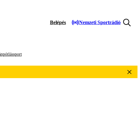
Belépés
Nemzeti Sportrádió
npótlássport