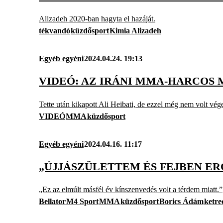
Alizadeh 2020-ban hagyta el hazáját.
tékvandó
küzdősport
Kimia Alizadeh
Egyéb egyéni
2024.04.24. 19:13
VIDEÓ: AZ IRÁNI MMA-HARCOS
Tette után kikapott Ali Heibati, de ezzel még nem volt vége
VIDEÓ
MMA
küzdősport
Egyéb egyéni
2024.04.16. 11:17
„ÚJJÁSZÜLETTEM ÉS FEJBEN ER
„Ez az elmúlt másfél év kínszenvedés volt a térdem miatt.”
Bellator
M4 Sport
MMA
küzdősport
Borics Ádám
ketre