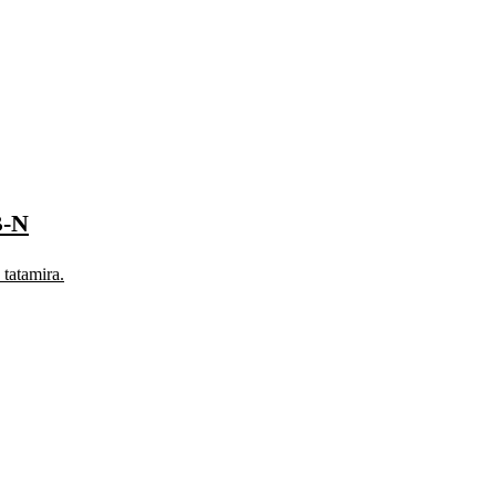
-N
tatamira.