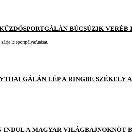
KÜZDŐSPORTGÁLÁN BÚCSÚZIK VERÉB 
árja le sportpályafutását.
AYTHAI GÁLÁN LÉP A RINGBE SZÉKELY 
BEN INDUL A MAGYAR VILÁGBAJNOKNŐT