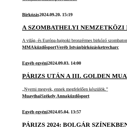
Birkózás
2024.09.20. 15:19
A SZOMBATHELYI NEMZETKÖZI 
A világ- és Európa-bajnoki bronzérmes birkózó szombaton z
MMA
küzdősport
Veréb István
birkózás
ketrecharc
Egyéb egyéni
2024.09.03. 14:00
PÁRIZS UTÁN A III. GOLDEN MU
„Nyerni megyek, ennek megfelelően készülök.”
Muaythai
Székely Anna
küzdősport
Egyéb egyéni
2024.05.04. 13:57
PÁRIZS 2024: BOLGÁR SZÍNEK