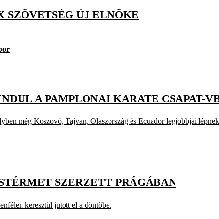
X SZÖVETSÉG ÚJ ELNÖKE
bor
INDUL A PAMPLONAI KARATE CSAPAT-VB
elyben még Koszovó, Tajvan, Olaszország és Ecuador legjobbjai lépnek 
ÜSTÉRMET SZERZETT PRÁGÁBAN
enfélen keresztül jutott el a döntőbe.