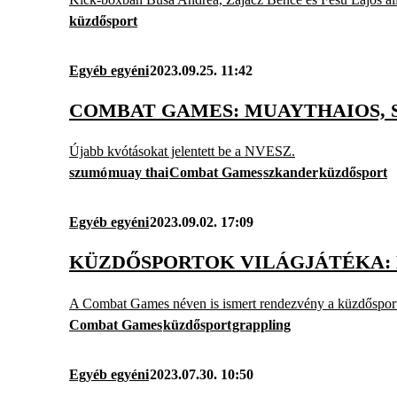
küzdősport
Egyéb egyéni
2023.09.25. 11:42
COMBAT GAMES: MUAYTHAIOS, S
Újabb kvótásokat jelentett be a NVESZ.
szumó
muay thai
Combat Games
szkander
küzdősport
Egyéb egyéni
2023.09.02. 17:09
KÜZDŐSPORTOK VILÁGJÁTÉKA: H
A Combat Games néven is ismert rendezvény a küzdősporto
Combat Games
küzdősport
grappling
Egyéb egyéni
2023.07.30. 10:50