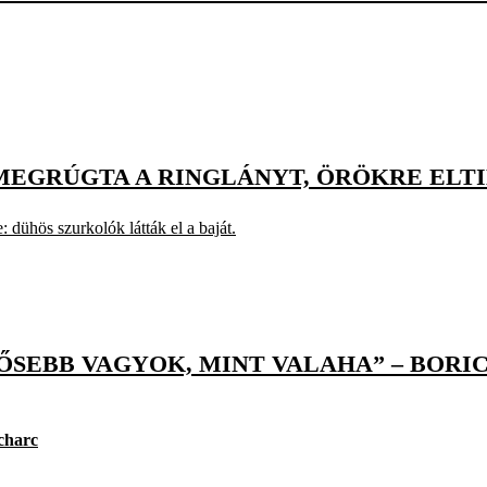
 MEGRÚGTA A RINGLÁNYT, ÖRÖKRE ELT
: dühös szurkolók látták el a baját.
ŐSEBB VAGYOK, MINT VALAHA” – BORI
charc