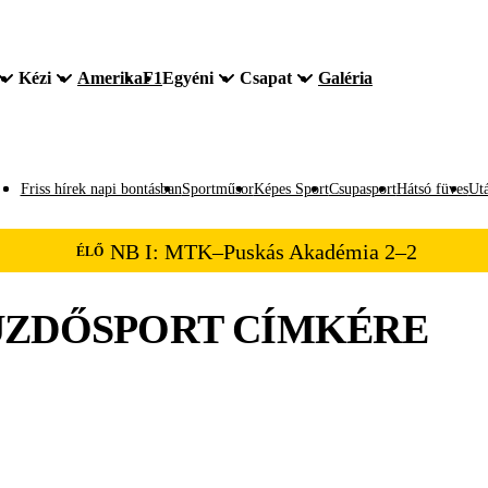
Kézi
Amerika
F1
Egyéni
Csapat
Galéria
Friss hírek napi bontásban
Sportműsor
Képes Sport
Csupasport
Hátsó füves
Utá
NB I: MTK–Puskás Akadémia 2–2
ÉLŐ
ZDŐSPORT
CÍMKÉRE