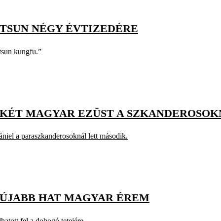
TSUN NÉGY ÉVTIZEDÉRE
tsun kungfu.”
 KÉT MAGYAR EZÜST A SZKANDEROSOK
ániel a paraszkanderosoknál lett második.
 ÚJABB HAT MAGYAR ÉREM
tott fel a dobogó tetejére.