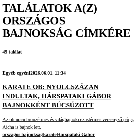
TALÁLATOK A(Z)
ORSZÁGOS
BAJNOKSÁG
CÍMKÉRE
45 találat
Egyéb egyéni
2026.06.01. 11:34
KARATE OB: NYOLCSZÁZAN
INDULTAK, HÁRSPATAKI GÁBOR
BAJNOKKÉNT BÚCSÚZOTT
Az olimpiai bronzérmes és világbajnoki ezüstérmes versenyző párja,
Aicha is bajnok lett.
országos bajnokság
karate
Hárspataki Gábor