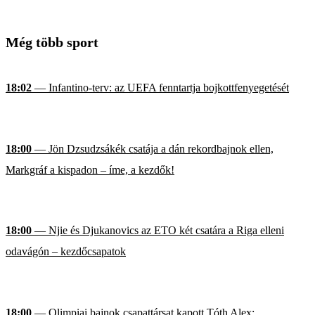
Még több sport
18:02
— Infantino-terv: az UEFA fenntartja bojkottfenyegetését
18:00
— Jön Dzsudzsákék csatája a dán rekordbajnok ellen,
Markgráf a kispadon – íme, a kezdők!
18:00
— Njie és Djukanovics az ETO két csatára a Riga elleni
odavágón – kezdőcsapatok
18:00
— Olimpiai bajnok csapattársat kapott Tóth Alex;