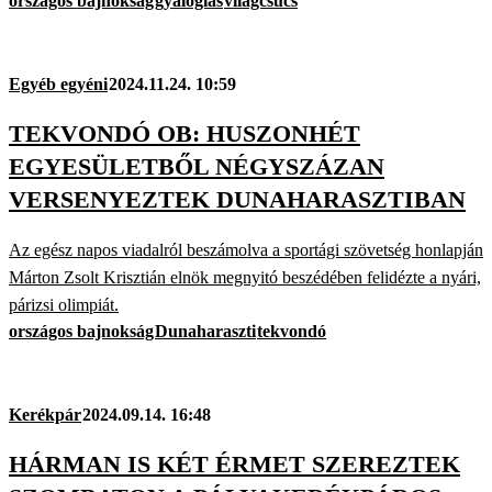
országos bajnokság
gyaloglás
világcsúcs
Egyéb egyéni
2024.11.24. 10:59
TEKVONDÓ OB: HUSZONHÉT
EGYESÜLETBŐL NÉGYSZÁZAN
VERSENYEZTEK DUNAHARASZTIBAN
Az egész napos viadalról beszámolva a sportági szövetség honlapján
Márton Zsolt Krisztián elnök megnyitó beszédében felidézte a nyári,
párizsi olimpiát.
országos bajnokság
Dunaharaszti
tekvondó
Kerékpár
2024.09.14. 16:48
HÁRMAN IS KÉT ÉRMET SZEREZTEK