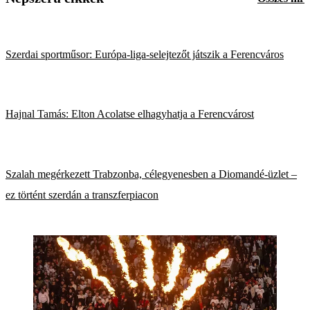
Szerdai sportműsor: Európa-liga-selejtezőt játszik a Ferencváros
Hajnal Tamás: Elton Acolatse elhagyhatja a Ferencvárost
Szalah megérkezett Trabzonba, célegyenesben a Diomandé-üzlet –
ez történt szerdán a transzferpiacon