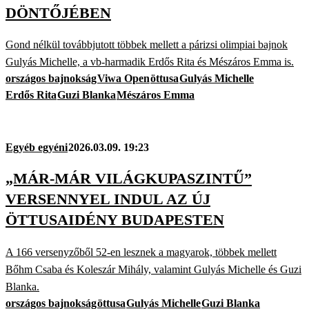
DÖNTŐJÉBEN
Gond nélkül továbbjutott többek mellett a párizsi olimpiai bajnok
Gulyás Michelle, a vb-harmadik Erdős Rita és Mészáros Emma is.
országos bajnokság
Viwa Open
öttusa
Gulyás Michelle
Erdős Rita
Guzi Blanka
Mészáros Emma
Egyéb egyéni
2026.03.09. 19:23
„MÁR-MÁR VILÁGKUPASZINTŰ”
VERSENNYEL INDUL AZ ÚJ
ÖTTUSAIDÉNY BUDAPESTEN
A 166 versenyzőből 52-en lesznek a magyarok, többek mellett
Bőhm Csaba és Koleszár Mihály, valamint Gulyás Michelle és Guzi
Blanka.
országos bajnokság
öttusa
Gulyás Michelle
Guzi Blanka