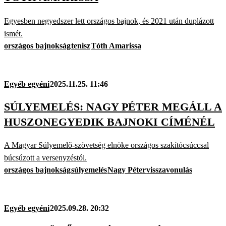
Egyesben negyedszer lett országos bajnok, és 2021 után duplázott
ismét.
országos bajnokság
tenisz
Tóth Amarissa
Egyéb egyéni
2025.11.25. 11:46
SÚLYEMELÉS: NAGY PÉTER MEGÁLL A
HUSZONEGYEDIK BAJNOKI CÍMÉNÉL
A Magyar Súlyemelő-szövetség elnöke országos szakítócsúccsal
búcsúzott a versenyzéstól.
országos bajnokság
súlyemelés
Nagy Péter
visszavonulás
Egyéb egyéni
2025.09.28. 20:32