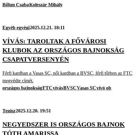
Bőhm Csaba
Koleszár Mihály
Egyéb egyéni
2025.12.21. 18:11
VÍVÁS: TAROLTAK A FŐVÁROSI
KLUBOK AZ ORSZÁGOS BAJNOKSÁG
CSAPATVERSENYÉN
Férfi kardban a Vasas SC, női kardban a BVSC, férfi tőrben az FTC
megvédte címét.
országos bajnokság
FTC
vívás
BVSC
Vasas SC
vívó ob
Tenisz
2025.12.20. 19:51
NEGYEDSZER IS ORSZÁGOS BAJNOK
TÓTH AMARISSA