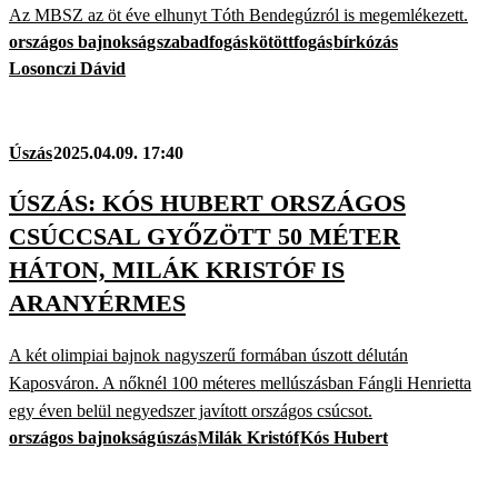
Az MBSZ az öt éve elhunyt Tóth Bendegúzról is megemlékezett.
országos bajnokság
szabadfogás
kötöttfogás
bírkózás
Losonczi Dávid
Úszás
2025.04.09. 17:40
ÚSZÁS: KÓS HUBERT ORSZÁGOS
CSÚCCSAL GYŐZÖTT 50 MÉTER
HÁTON, MILÁK KRISTÓF IS
ARANYÉRMES
A két olimpiai bajnok nagyszerű formában úszott délután
Kaposváron. A nőknél 100 méteres mellúszásban Fángli Henrietta
egy éven belül negyedszer javított országos csúcsot.
országos bajnokság
úszás
Milák Kristóf
Kós Hubert