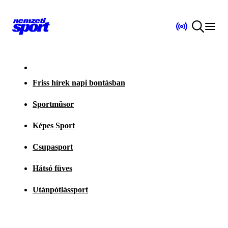
Friss hírek napi bontásban
Sportműsor
Képes Sport
Csupasport
Hátsó füves
Utánpótlássport