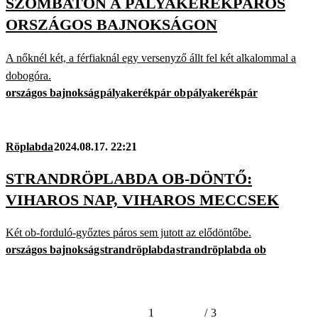
SZOMBATON A PÁLYAKERÉKPÁROS
ORSZÁGOS BAJNOKSÁGON
A nőknél két, a férfiaknál egy versenyző állt fel két alkalommal a
dobogóra.
országos bajnokság
pályakerékpár ob
pályakerékpár
Röplabda
2024.08.17. 22:21
STRANDRÖPLABDA OB-DÖNTŐ:
VIHAROS NAP, VIHAROS MECCSEK
Két ob-forduló-győztes páros sem jutott az elődöntőbe.
országos bajnokság
strandröplabda
strandröplabda ob
1
/
3