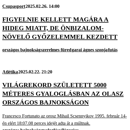
Csupasport
2025.02.26. 14:00
FIGYELNIE KELLETT MAGÁRA A
HIDEG MIATT, DE ÖNBIZALOM-
NÖVELŐ GYŐZELEMMEL KEZDETT
országos bajnokság
szerelmes füred
garai ágnes szonja
futás
Atlétika
2025.02.22. 21:20
VILÁGREKORD SZÜLETETT 5000
MÉTERES GYALOGLÁSBAN AZ OLASZ
ORSZÁGOS BAJNOKSÁGON
Francesco Fortunato az orosz Mihail Scsennyikov 1995. február 14-
én elért 18:07.08 perces idejét adta át a múltnak.