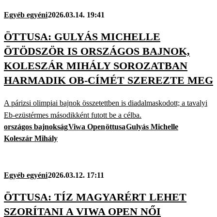
Egyéb egyéni
2026.03.14. 19:41
ÖTTUSA: GULYÁS MICHELLE
ÖTÖDSZÖR IS ORSZÁGOS BAJNOK,
KOLESZÁR MIHÁLY SOROZATBAN
HARMADIK OB-CÍMÉT SZEREZTE MEG
A párizsi olimpiai bajnok összetettben is diadalmaskodott; a tavalyi
Eb-ezüstérmes másodikként futott be a célba.
országos bajnokság
Viwa Open
öttusa
Gulyás Michelle
Koleszár Mihály
Egyéb egyéni
2026.03.12. 17:11
ÖTTUSA: TÍZ MAGYARÉRT LEHET
SZORÍTANI A VIWA OPEN NŐI