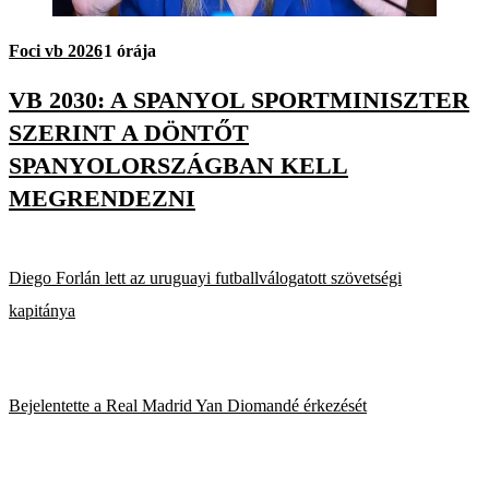
Foci vb 2026
1 órája
VB 2030: A SPANYOL SPORTMINISZTER
SZERINT A DÖNTŐT
SPANYOLORSZÁGBAN KELL
MEGRENDEZNI
Diego Forlán lett az uruguayi futballválogatott szövetségi
kapitánya
Bejelentette a Real Madrid Yan Diomandé érkezését