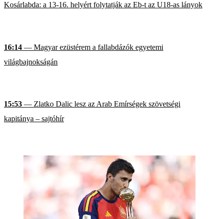
Kosárlabda: a 13-16. helyért folytatják az Eb-t az U18-as lányok
16:14
— Magyar ezüstérem a fallabdázók egyetemi
világbajnokságán
15:53
— Zlatko Dalic lesz az Arab Emírségek szövetségi
kapitánya – sajtóhír