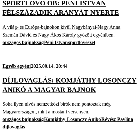
SPORTLÖVŐ OB: PÉNI ISTVÁN
FÉLSZÁZADIK ARANYÁT NYERTE
A világ- és Európa-bajnokon kívül Nagybányai-Nagy Anna,
Szemán Dávid és Nagy Ákos Károly győzött egyéniben.
országos bajnokság
Péni István
sportlövészet
Egyéb egyéni
2025.09.14. 20:44
DÍJLOVAGLÁS: KOMJÁTHY-LOSONCZY
ANIKÓ A MAGYAR BAJNOK
Soha ilyen nívós nemzetközi bírók nem pontoztak még
Magyarországon, mint a mostani versenyen.
országos bajnokság
Komjáthy-Losonczy Anikó
Révész Pavlina
díjlovaglás