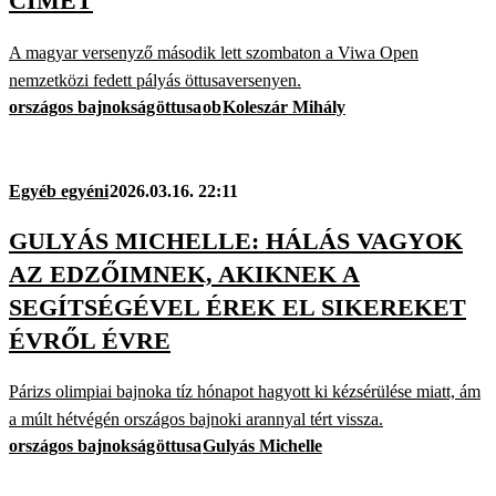
CÍMET
A magyar versenyző második lett szombaton a Viwa Open
nemzetközi fedett pályás öttusaversenyen.
országos bajnokság
öttusa
ob
Koleszár Mihály
Egyéb egyéni
2026.03.16. 22:11
GULYÁS MICHELLE: HÁLÁS VAGYOK
AZ EDZŐIMNEK, AKIKNEK A
SEGÍTSÉGÉVEL ÉREK EL SIKEREKET
ÉVRŐL ÉVRE
Párizs olimpiai bajnoka tíz hónapot hagyott ki kézsérülése miatt, ám
a múlt hétvégén országos bajnoki arannyal tért vissza.
országos bajnokság
öttusa
Gulyás Michelle