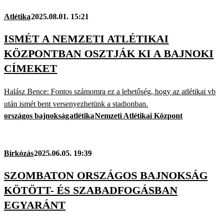
Atlétika
2025.08.01. 15:21
ISMÉT A NEMZETI ATLÉTIKAI
KÖZPONTBAN OSZTJÁK KI A BAJNOKI
CÍMEKET
Halász Bence: Fontos számomra ez a lehetőség, hogy az atlétikai vb
után ismét bent versenyezhetünk a stadionban.
országos bajnokság
atlétika
Nemzeti Atlétikai Központ
Birkózás
2025.06.05. 19:39
SZOMBATON ORSZÁGOS BAJNOKSÁG
KÖTÖTT- ÉS SZABADFOGÁSBAN
EGYARÁNT