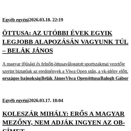
Egyéb egyéni
2026.03.18. 22:19
ÖTTUSA: AZ UTÓBBI ÉVEK EGYIK
LEGJOBB ALAPOZÁSÁN VAGYUNK TÚL
– BELÁK JÁNOS
A magyar ifjúsági és felnőtt-öttusaválogatott sportszakmai vezetője
szerint biztatóak az eredmények a Viwa Open után, a vk-idény előtt.
országos bajnokság
Belák János
Viwa Open
öttusa
Balogh Gábor
Egyéb egyéni
2026.03.17. 18:04
KOLESZÁR MIHÁLY: ERŐS A MAGYAR
MEZŐNY, NEM ADJÁK INGYEN AZ OB-