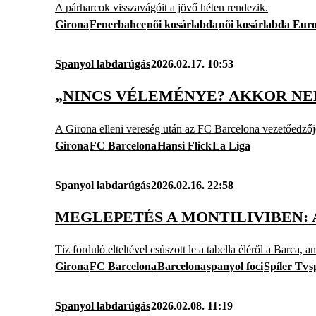
A párharcok visszavágóit a jövő héten rendezik.
Girona
Fenerbahce
női kosárlabda
női kosárlabda Euro
Spanyol labdarúgás
2026.02.17. 10:53
„NINCS VÉLEMÉNYE? AKKOR NEK
A Girona elleni vereség után az FC Barcelona vezetőedzője
Girona
FC Barcelona
Hansi Flick
La Liga
Spanyol labdarúgás
2026.02.16. 22:58
MEGLEPETÉS A MONTILIVIBEN:
Tíz forduló elteltével csúszott le a tabella éléről a Barca
Girona
FC Barcelona
Barcelona
spanyol foci
Spíler Tv
s
Spanyol labdarúgás
2026.02.08. 11:19