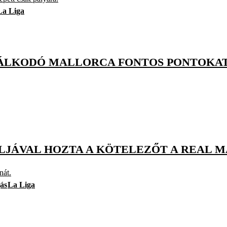
La Liga
ÁLKODÓ MALLORCA FONTOS PONTOKAT
ÓLJÁVAL HOZTA A KÖTELEZŐT A REAL 
nát.
ás
La Liga