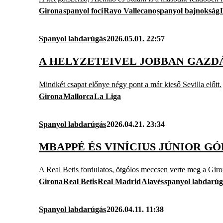
Girona
spanyol foci
Rayo Vallecano
spanyol bajnokság
Spanyol labdarúgás
2026.05.01. 22:57
A HELYZETEIVEL JOBBAN GAZD
Mindkét csapat előnye négy pont a már kieső Sevilla előtt.
Girona
Mallorca
La Liga
Spanyol labdarúgás
2026.04.21. 23:34
MBAPPÉ ÉS VINÍCIUS JÚNIOR G
A Real Betis fordulatos, ötgólos meccsen verte meg a Giro
Girona
Real Betis
Real Madrid
Alavés
spanyol labdarúg
Spanyol labdarúgás
2026.04.11. 11:38