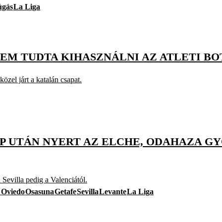
úgás
La Liga
EM TUDTA KIHASZNÁLNI AZ ATLETI BO
zel járt a katalán csapat.
 UTÁN NYERT AZ ELCHE, ODAHAZA GYŐ
Sevilla pedig a Valenciától.
 Oviedo
Osasuna
Getafe
Sevilla
Levante
La Liga