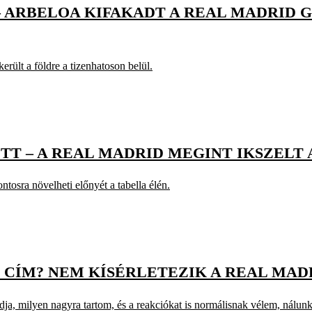
 – ARBELOA KIFAKADT A REAL MADRID
rült a földre a tizenhatoson belül.
OTT – A REAL MADRID MEGINT IKSZELT
ntosra növelheti előnyét a tabella élén.
CÍM? NEM KÍSÉRLETEZIK A REAL MADR
ja, milyen nagyra tartom, és a reakciókat is normálisnak vélem, nálunk 