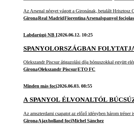
Az Arsenal négyet vágott a Gironának, betalált Hrisztosz
Girona
Real Madrid
Fiorentina
Arsenal
spanyol foci
olas
Labdarúgó NB I
2026.06.12. 10:25
SPANYOLORSZÁGBAN FOLYTATJA
Olekszandr Piscsur átigazolási díja bónuszokkal együtt elérh
Girona
Olekszandr Piscsur
ETO FC
Minden más foci
2026.06.03. 08:55
A SPANYOL ÉLVONALTÓL BÚCSÚZ
Az amszterdami csapatot az előző idényben három tréner is 
Girona
Ajax
holland foci
Míchel Sánchez