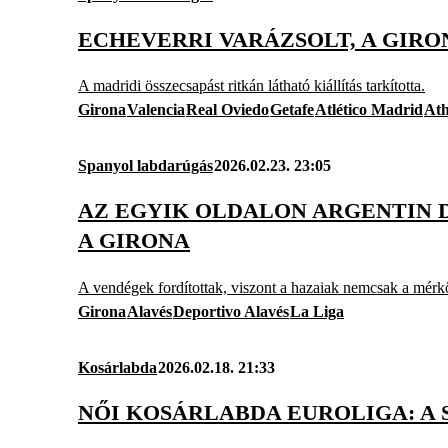
ECHEVERRI VARÁZSOLT, A GIRO
A madridi összecsapást ritkán látható kiállítás tarkította.
Girona
Valencia
Real Oviedo
Getafe
Atlético Madrid
Ath
Spanyol labdarúgás
2026.02.23. 23:05
AZ EGYIK OLDALON ARGENTIN D
A GIRONA
A vendégek fordítottak, viszont a hazaiak nemcsak a mérkő
Girona
Alavés
Deportivo Alavés
La Liga
Kosárlabda
2026.02.18. 21:33
NŐI KOSÁRLABDA EUROLIGA: A