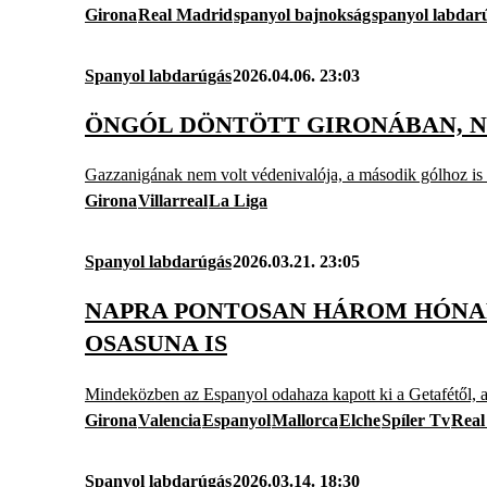
Girona
Real Madrid
spanyol bajnokság
spanyol labdar
Spanyol labdarúgás
2026.04.06. 23:03
ÖNGÓL DÖNTÖTT GIRONÁBAN, N
Gazzanigának nem volt védenivalója, a második gólhoz is kö
Girona
Villarreal
La Liga
Spanyol labdarúgás
2026.03.21. 23:05
NAPRA PONTOSAN HÁROM HÓNAP
OSASUNA IS
Mindeközben az Espanyol odahaza kapott ki a Getafétől, a 
Girona
Valencia
Espanyol
Mallorca
Elche
Spíler Tv
Real
Spanyol labdarúgás
2026.03.14. 18:30