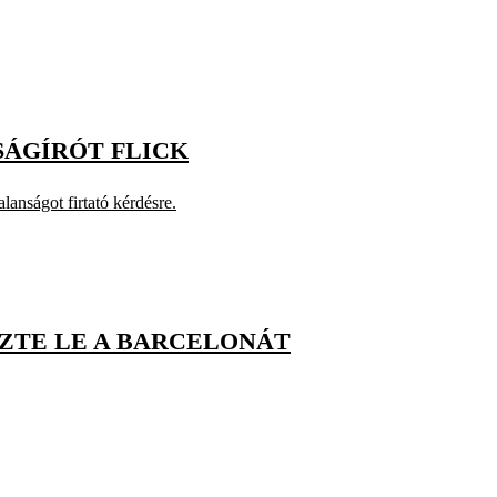
SÁGÍRÓT FLICK
anságot firtató kérdésre.
ZTE LE A BARCELONÁT