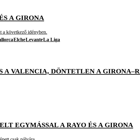
ÉS A GIRONA
t a következő idényben.
llorca
Elche
Levante
La Liga
S A VALENCIA, DÖNTETLEN A GIRONA–R
ZELT EGYMÁSSAL A RAYO ÉS A GIRONA
épett csak pályára.