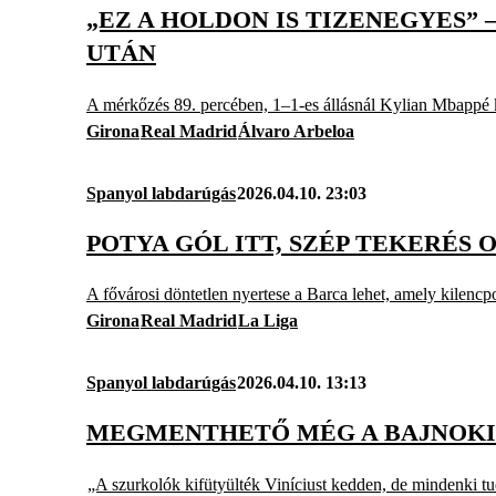
„EZ A HOLDON IS TIZENEGYES”
UTÁN
A mérkőzés 89. percében, 1–1-es állásnál Kylian Mbappé ke
Girona
Real Madrid
Álvaro Arbeloa
Spanyol labdarúgás
2026.04.10. 23:03
POTYA GÓL ITT, SZÉP TEKERÉS 
A fővárosi döntetlen nyertese a Barca lehet, amely kilencpo
Girona
Real Madrid
La Liga
Spanyol labdarúgás
2026.04.10. 13:13
MEGMENTHETŐ MÉG A BAJNOKI 
„A szurkolók kifütyülték Viníciust kedden, de mindenki tud