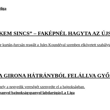
liga
EM SINCS” – FAKÉPNÉL HAGYTA AZ ÚJ
 kurtán-furcsán reagált a Jules Koundéval szemben elkövetett szabálytal
 A GIRONA HÁTRÁNYBÓL FELÁLLVA GYŐ
, amely a negyedik vereségét szenvedte el a bajnokságban.
panyol bajnokság
spanyol labdarúgás
La Liga