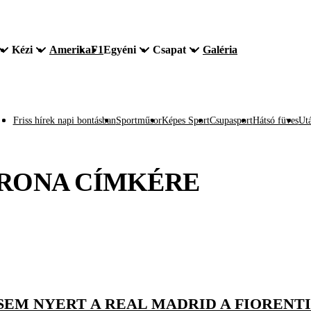
Kézi
Amerika
F1
Egyéni
Csapat
Galéria
Friss hírek napi bontásban
Sportműsor
Képes Sport
Csupasport
Hátsó füves
Utá
RONA
CÍMKÉRE
SEM NYERT A REAL MADRID A FIORENT