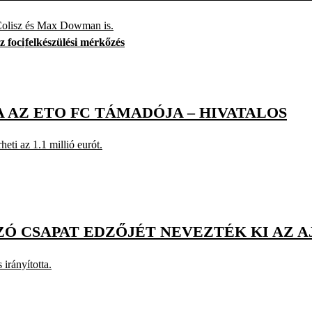
 Colisz és Max Dowman is.
z foci
felkészülési mérkőzés
 AZ ETO FC TÁMADÓJA – HIVATALOS
eti az 1.1 millió eurót.
Ó CSAPAT EDZŐJÉT NEVEZTÉK KI AZ A
irányította.