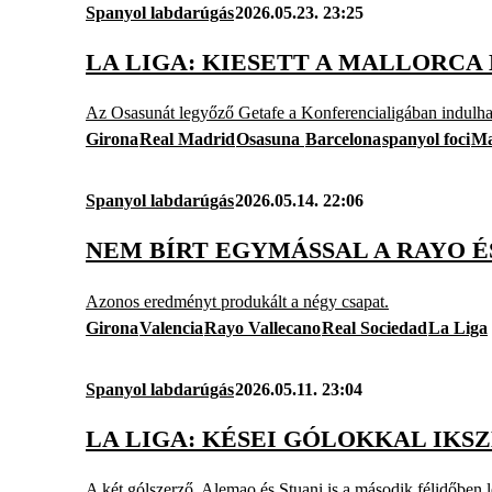
Spanyol labdarúgás
2026.05.23. 23:25
LA LIGA: KIESETT A MALLORCA 
Az Osasunát legyőző Getafe a Konferencialigában indulha
Girona
Real Madrid
Osasuna
Barcelona
spanyol foci
Ma
Spanyol labdarúgás
2026.05.14. 22:06
NEM BÍRT EGYMÁSSAL A RAYO É
Azonos eredményt produkált a négy csapat.
Girona
Valencia
Rayo Vallecano
Real Sociedad
La Liga
Spanyol labdarúgás
2026.05.11. 23:04
LA LIGA: KÉSEI GÓLOKKAL IKS
A két gólszerző, Alemao és Stuani is a második félidőben l