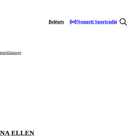
Belépés
Nemzeti Sportrádió
npótlássport
INA ELLEN