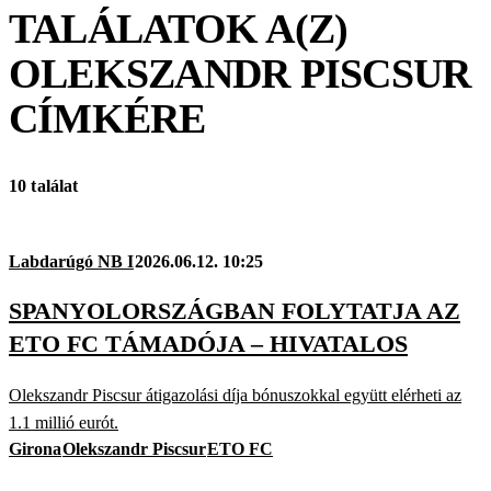
TALÁLATOK A(Z)
OLEKSZANDR PISCSUR
CÍMKÉRE
10 találat
Labdarúgó NB I
2026.06.12. 10:25
SPANYOLORSZÁGBAN FOLYTATJA AZ
ETO FC TÁMADÓJA – HIVATALOS
Olekszandr Piscsur átigazolási díja bónuszokkal együtt elérheti az
1.1 millió eurót.
Girona
Olekszandr Piscsur
ETO FC