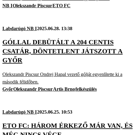
NB I
Olekszandr Piscsur
ETO FC
Labdarúgó NB I
2025.06.28. 13:38
GÓLLAL DEBÜTÁLT A 204 CENTIS
CSATÁR, DÖNTETLENT JÁTSZOTT A
GYŐR
Olekszandr Piscsur Ondrej Hapal vezető gólját egyenlítette ki a
második félidőben.
Győr
Olekszandr Piscsur
Artis Brno
felkészülés
Labdarúgó NB I
2025.06.25. 10:53
ETO FC: HÁROM ÉRKEZŐ MÁR VAN, ÉS
MÉG NINCS VÉGE…