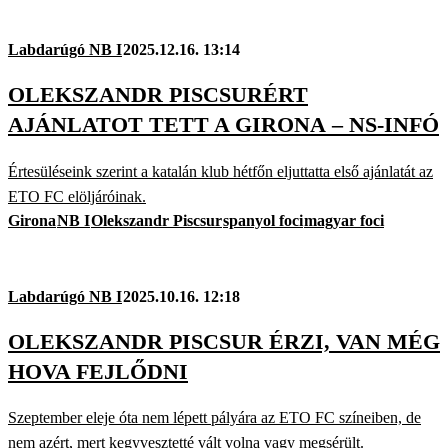
Labdarúgó NB I
2025.12.16. 13:14
OLEKSZANDR PISCSURÉRT
AJÁNLATOT TETT A GIRONA – NS-INFÓ
Értesüléseink szerint a katalán klub hétfőn eljuttatta első ajánlatát az
ETO FC elöljáróinak.
Girona
NB I
Olekszandr Piscsur
spanyol foci
magyar foci
Labdarúgó NB I
2025.10.16. 12:18
OLEKSZANDR PISCSUR ÉRZI, VAN MÉG
HOVA FEJLŐDNI
Szeptember eleje óta nem lépett pályára az ETO FC színeiben, de
nem azért, mert kegy­vesztetté vált volna vagy megsérült.