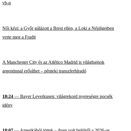
vb-n
Női kézi: a Győr gálázott a Brest ellen, a Loki a Népligetben
verte meg a Fradit
A Manchester City és az Atlético Madrid is világbajnok
argentinnal erősíthet – pénteki transzferhíradó
18:24
— Bayer Leverkusen: világrekord nyereségre pocsék
idény
18:07
— Amerikából jöttek – ilyen volt belülről a 2026-os