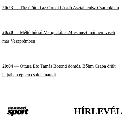
20:23
— Tűz ütött ki az Ormai László Asztalitenisz Csarnokban
20:20
— Méltó búcsú Marguctól: a 24-es mezt már nem viseli
más Veszprémben
20:04
— Öttusa Eb: Tamás Botond döntős, Bőhm Csaba őrült
hajrában éppen csak lemaradt
HÍRLEVÉL