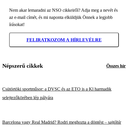
Nem akar lemaradni az NSO cikkeiről? Adja meg a nevét és
az e-mail címét, és mi naponta elküldjük Önnek a legjobb
írásokat!
FELIRATKOZOM A HÍRLEVÉLRE
Népszerű cikkek
Összes hír
Csütörtöki sportműsor: a DVSC és az ETO is a Kl harmadik
selejtezőkörében lép pályára
Barcelona vagy Real Madrid? Rodri meghozta a döntést – sajtóhír