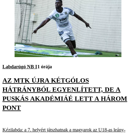
Labdarúgó NB I
1 órája
AZ MTK ÚJRA KÉTGÓLOS
HÁTRÁNYBÓL EGYENLÍTETT, DE A
PUSKÁS AKADÉMIÁÉ LETT A HÁROM
PONT
Kézilabda: a 7. helyért játszhatnak a magyarok az U18-as leány-