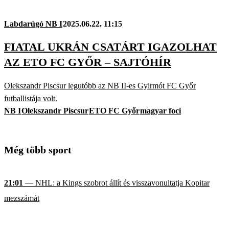
Labdarúgó NB I
2025.06.22. 11:15
FIATAL UKRÁN CSATÁRT IGAZOLHAT
AZ ETO FC GYŐR – SAJTÓHÍR
Olekszandr Piscsur legutóbb az NB II-es Gyirmót FC Győr
futballistája volt.
NB I
Olekszandr Piscsur
ETO FC Győr
magyar foci
Még több sport
21:01
— NHL: a Kings szobrot állít és visszavonultatja Kopitar
mezszámát