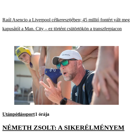
Raúl Asencio a Liverpool célkeresztjében; 45 millió fontért vált meg
kapusától a Man. City – ez történt csütörtökön a transzferpiacon
Utánpótlássport
1 órája
NÉMETH ZSOLT: A SIKERÉLMÉNYEM