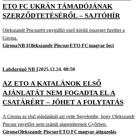
ETO FC UKRÁN TÁMADÓJÁNAK
SZERZŐDTETÉSÉRŐL – SAJTÓHÍR
Olekszandr Piscsurért egymillió euró körüli összeget fizethet a
Girona.
Girona
NB I
Olekszandr Piscsur
ETO FC
magyar foci
Labdarúgó NB I
2025.12.24. 08:50
AZ ETO A KATALÁNOK ELSŐ
AJÁNLATÁT NEM FOGADTA EL A
CSATÁRÉRT – JÖHET A FOLYTATÁS
A Girona az első ajánlatánál azt vette figyelembe, hogy Olekszandr
Piscsur egyelőre nem számít alapembernek Győrben.
Girona
Olekszandr Piscsur
ETO FC
magyar átigazolás