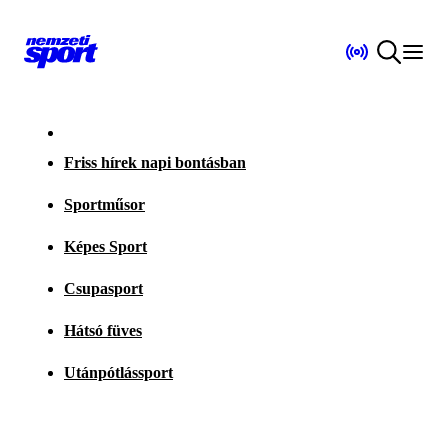
Friss hírek napi bontásban
Sportműsor
Képes Sport
Csupasport
Hátsó füves
Utánpótlássport