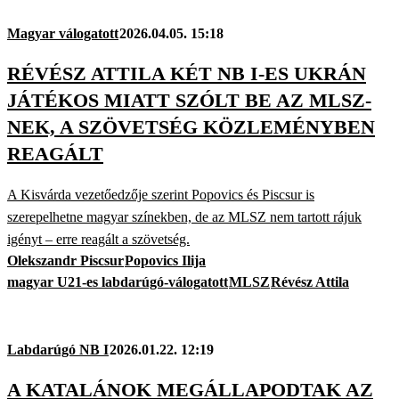
Magyar válogatott
2026.04.05. 15:18
RÉVÉSZ ATTILA KÉT NB I-ES UKRÁN
JÁTÉKOS MIATT SZÓLT BE AZ MLSZ-
NEK, A SZÖVETSÉG KÖZLEMÉNYBEN
REAGÁLT
A Kisvárda vezetőedzője szerint Popovics és Piscsur is
szerepelhetne magyar színekben, de az MLSZ nem tartott rájuk
igényt – erre reagált a szövetség.
Olekszandr Piscsur
Popovics Ilija
magyar U21-es labdarúgó-válogatott
MLSZ
Révész Attila
Labdarúgó NB I
2026.01.22. 12:19
A KATALÁNOK MEGÁLLAPODTAK AZ