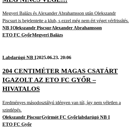
Megyeri Balázs és Alexander Abrahamsson után Olekszandr
Piscsurt is bejelentette a klub, s ezzel még nem ért véget vérfrissítés.
NB I
Olekszandr Piscsur
Alexander Abrahamsson
ETO FC Győr
Megyeri Balázs
Labdarúgó NB I
2025.06.23. 20:06
204 CENTIMÉTER MAGAS CSATÁRT
IGAZOLT AZ ETO FC GYŐR –
HIVATALOS
Eredményes másodosztályú idényen van túl, így nem véletlen a
szintlépés.
Olekszandr Piscsur
Gyirmót FC Győr
labdarúgó NB I
ETO FC Győr