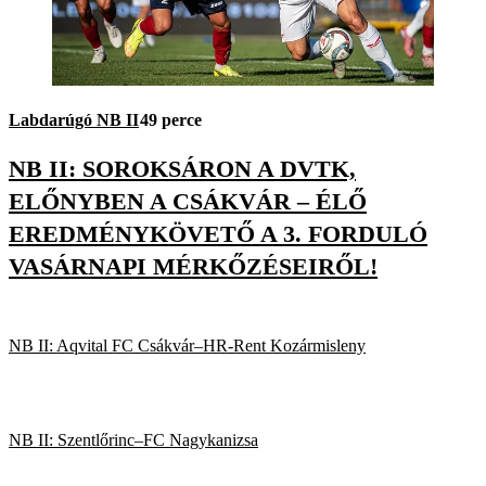
Labdarúgó NB II
49 perce
NB II: SOROKSÁRON A DVTK,
ELŐNYBEN A CSÁKVÁR – ÉLŐ
EREDMÉNYKÖVETŐ A 3. FORDULÓ
VASÁRNAPI MÉRKŐZÉSEIRŐL!
NB II: Aqvital FC Csákvár–HR-Rent Kozármisleny
NB II: Szentlőrinc–FC Nagykanizsa