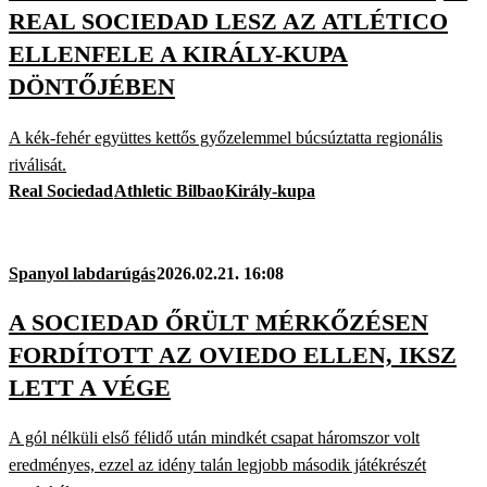
REAL SOCIEDAD LESZ AZ ATLÉTICO
ELLENFELE A KIRÁLY-KUPA
DÖNTŐJÉBEN
A kék-fehér együttes kettős győzelemmel búcsúztatta regionális
riválisát.
Real Sociedad
Athletic Bilbao
Király-kupa
Spanyol labdarúgás
2026.02.21. 16:08
A SOCIEDAD ŐRÜLT MÉRKŐZÉSEN
FORDÍTOTT AZ OVIEDO ELLEN, IKSZ
LETT A VÉGE
A gól nélküli első félidő után mindkét csapat háromszor volt
eredményes, ezzel az idény talán legjobb második játékrészét