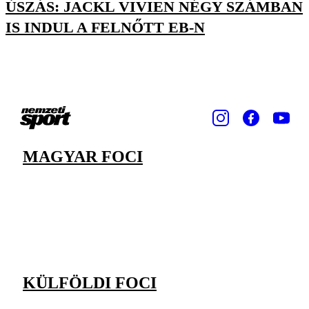
ÚSZÁS: JACKL VIVIEN NÉGY SZÁMBAN
IS INDUL A FELNŐTT EB-N
MAGYAR FOCI
KÜLFÖLDI FOCI