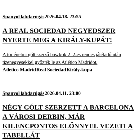
Spanyol labdarúgás
2026.04.18. 23:55
A REAL SOCIEDAD NEGYEDSZER
NYERTE MEG A KIRÁLY-KUPÁT!
A történelmi gólt szerző baszkok 2–2-es rendes játékidő után
tizenegyesekkel győzték le az Atlético Madridot.
Atletico Madrid
Real Sociedad
Király-kupa
Spanyol labdarúgás
2026.04.11. 23:00
NÉGY GÓLT SZERZETT A BARCELONA
A VÁROSI DERBIN, MÁR
KILENCPONTOS ELŐNNYEL VEZETI A
TABELLÁT