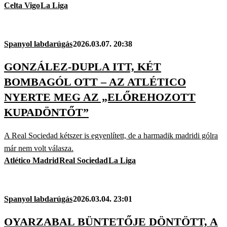
Celta Vigo
La Liga
Spanyol labdarúgás
2026.03.07. 20:38
GONZÁLEZ-DUPLA ITT, KÉT
BOMBAGÓL OTT – AZ ATLÉTICO
NYERTE MEG AZ „ELŐREHOZOTT
KUPADÖNTŐT”
A Real Sociedad kétszer is egyenlített, de a harmadik madridi gólra
már nem volt válasza.
Atlético Madrid
Real Sociedad
La Liga
Spanyol labdarúgás
2026.03.04. 23:01
OYARZABAL BÜNTETŐJE DÖNTÖTT, A