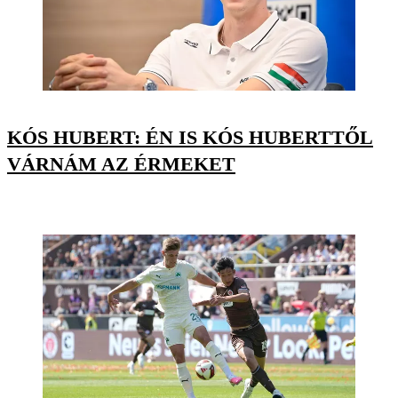
KÓS HUBERT: ÉN IS KÓS HUBERTTŐL
VÁRNÁM AZ ÉRMEKET