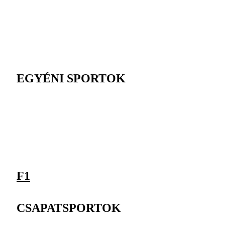
EGYÉNI SPORTOK
F1
CSAPATSPORTOK