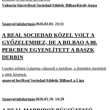
Valencia
Alavés
Real Sociedad
Athletic Bilbao
Király-kupa
Spanyol labdarúgás
2026.02.01. 23:11
A REAL SOCIEDAD KÖZEL VOLT A
GYŐZELEMHEZ, DE A BILBAO A 88.
PERCBEN EGYENLÍTETT A BASZK
DERBIN
Guedes góljára Galarreta válaszolt a hajrában, a döntetlen megfelelt
a játék képének.
spanyol foci
Real Sociedad
Athletic Bilbao
La Liga
Spanyol labdarúgás
2026.01.19. 14:29