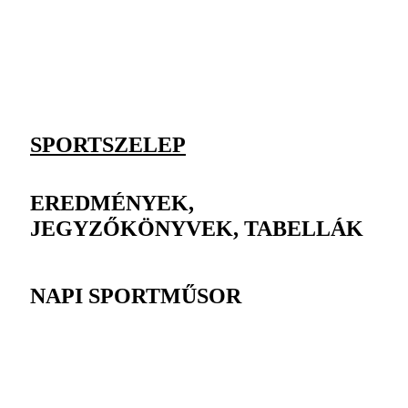
SPORTSZELEP
EREDMÉNYEK,
JEGYZŐKÖNYVEK, TABELLÁK
NAPI SPORTMŰSOR