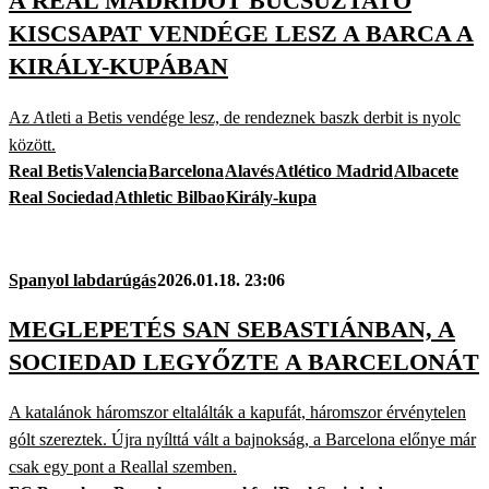
A REAL MADRIDOT BÚCSÚZTATÓ
KISCSAPAT VENDÉGE LESZ A BARCA A
KIRÁLY-KUPÁBAN
Az Atleti a Betis vendége lesz, de rendeznek baszk derbit is nyolc
között.
Real Betis
Valencia
Barcelona
Alavés
Atlético Madrid
Albacete
Real Sociedad
Athletic Bilbao
Király-kupa
Spanyol labdarúgás
2026.01.18. 23:06
MEGLEPETÉS SAN SEBASTIÁNBAN, A
SOCIEDAD LEGYŐZTE A BARCELONÁT
A katalánok háromszor eltalálták a kapufát, háromszor érvénytelen
gólt szereztek. Újra nyílttá vált a bajnokság, a Barcelona előnye már
csak egy pont a Reallal szemben.