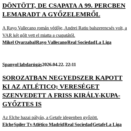
DÖNTÖTT, DE CSAPATA A 99. PERCBEN
LEMARADT A GYŐZELEMRŐL
A Rayo Vallecano román védője, Andrei Ratiu balszerencsés volt, a
VAR két gólt vett el miatta a csapatától.
Mikel Oyarzabal
Rayo Vallecano
Real Sociedad
La Liga
Spanyol labdarúgás
2026.04.22. 22:11
SOROZATBAN NEGYEDSZER KAPOTT
KI AZ ATLÉTICO; VERESÉGET
SZENVEDETT A FRISS KIRÁLY-KUPA-
GYŐZTES IS
Az Elche hazai pályán, a Getafe idegenben győzött.
Elche
Spíler Tv
Atlético Madrid
Real Sociedad
Getafe
La Liga