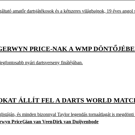
áltató amatőr dartsjátékosok és a kétszeres világbajnok, 19 éves angol s
GERWYN PRICE-NAK A WMP DÖNTŐJÉB
egfontosabb nyári dartsverseny fináléjában.
KAT ÁLLÍT FEL A DARTS WORLD MAT
istáján, és minden bizonnyal Taylor legendás tornaátlagát is megdönti
rwyn Price
Gian van Veen
Dirk van Duijvenbode