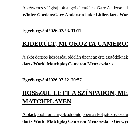
A kétszeres világbajnok angol ellenfele a Gary Andersont
Winter Gardens
Gary Anderson
Luke Littler
darts Wor
Egyéb egyéni
2026.07.23. 11:11
KIDERÜLT, MI OKOZTA CAMERO
A skót dartsos közösségi oldalán üzent az érte aggódóknak:
darts World Matchplay
Cameron Menzies
darts
Egyéb egyéni
2026.07.22. 20:57
ROSSZUL LETT A SZÍNPADON, M
MATCHPLAYEN
A blackpooli torna nyolcaddöntőjében a skót játékos szédü
darts World Matchplay
Cameron Menzies
darts
Gerwyn