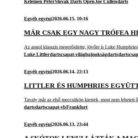
Kelemen Péter
Slovak Darts Open
Joe Cullen
darts
Egyéb egyéni
2026.06.15. 10:16
MÁR CSAK EGY NAGY TRÓFEA H
Az angol klasszis megerősítette, jövőre is Luke Humphries
Luke Littler
dartscsapat-világbajnokság
darts
dartscsa
Egyéb egyéni
2026.06.14. 22:13
LITTLER ÉS HUMPHRIES EGYÜT
Tavaly már az első meccsükön kiestek, most nem lehetett ő
darts
dartscsapat-vb
Frankfurt
Egyéb egyéni
2026.06.13. 23:44