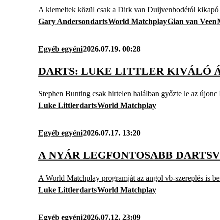
A kiemeltek közül csak a Dirk van Duijvenbodétól kikapó 
Gary Anderson
darts
World Matchplay
Gian van Veen
Egyéb egyéni
2026.07.19. 00:28
DARTS: LUKE LITTLER KIVÁL
Stephen Bunting csak hirtelen halálban győzte le az újonc
Luke Littler
darts
World Matchplay
Egyéb egyéni
2026.07.17. 13:20
A NYÁR LEGFONTOSABB DARTS
A World Matchplay programját az angol vb-szereplés is bef
Luke Littler
darts
World Matchplay
Egyéb egyéni
2026.07.12. 23:09