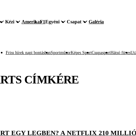
Kézi
Amerika
F1
Egyéni
Csapat
Galéria
Friss hírek napi bontásban
Sportműsor
Képes Sport
Csupasport
Hátsó füves
Utá
RTS
CÍMKÉRE
RT EGY LEGBEN? A NETFLIX 210 MILLI