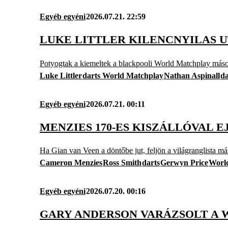
Egyéb egyéni
2026.07.21. 22:59
LUKE LITTLER KILENCNYILAS 
Potyogtak a kiemeltek a blackpooli World Matchplay máso
Luke Littler
darts World Matchplay
Nathan Aspinall
da
Egyéb egyéni
2026.07.21. 00:11
MENZIES 170-ES KISZÁLLÓVAL 
Ha Gian van Veen a döntőbe jut, feljön a világranglista má
Cameron Menzies
Ross Smith
darts
Gerwyn Price
Worl
Egyéb egyéni
2026.07.20. 00:16
GARY ANDERSON VARÁZSOLT A