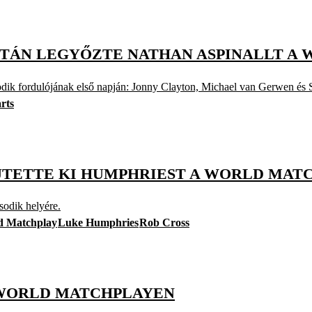
UTÁN LEGYŐZTE NATHAN ASPINALLT A
dik fordulójának első napján: Jonny Clayton, Michael van Gerwen és S
rts
EJTETTE KI HUMPHRIEST A WORLD MA
sodik helyére.
d Matchplay
Luke Humphries
Rob Cross
 WORLD MATCHPLAYEN