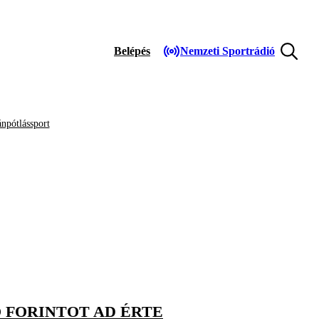
Belépés
Nemzeti Sportrádió
npótlássport
Ó FORINTOT AD ÉRTE