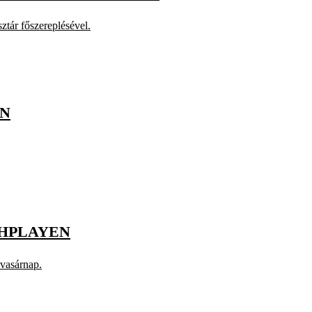
ztár főszereplésével.
EN
CHPLAYEN
 vasárnap.