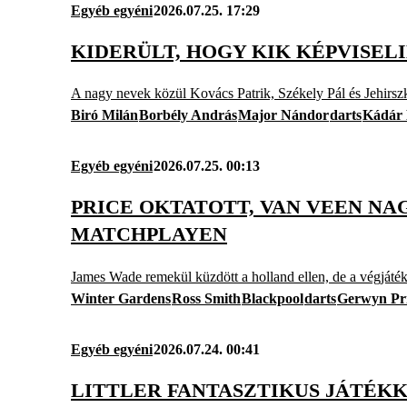
Egyéb egyéni
2026.07.25. 17:29
KIDERÜLT, HOGY KIK KÉPVISEL
A nagy nevek közül Kovács Patrik, Székely Pál és Jehirszk
Biró Milán
Borbély András
Major Nándor
darts
Kádár 
Egyéb egyéni
2026.07.25. 00:13
PRICE OKTATOTT, VAN VEEN N
MATCHPLAYEN
James Wade remekül küzdött a holland ellen, de a végjáté
Winter Gardens
Ross Smith
Blackpool
darts
Gerwyn Pr
Egyéb egyéni
2026.07.24. 00:41
LITTLER FANTASZTIKUS JÁTÉK