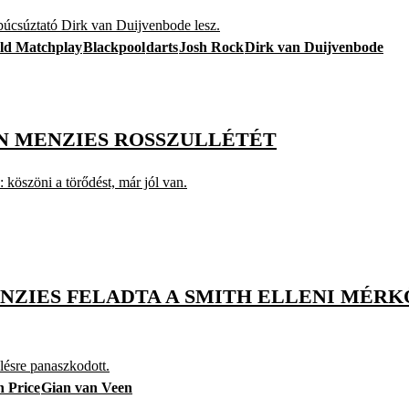
 búcsúztató Dirk van Duijvenbode lesz.
ld Matchplay
Blackpool
darts
Josh Rock
Dirk van Duijvenbode
N MENZIES ROSSZULLÉTÉT
 köszöni a törődést, már jól van.
ENZIES FELADTA A SMITH ELLENI MÉR
lésre panaszkodott.
 Price
Gian van Veen