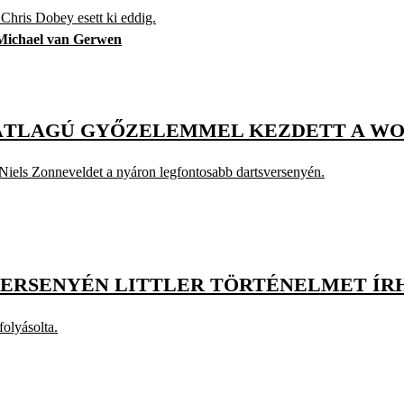
Chris Dobey esett ki eddig.
Michael van Gerwen
Ó ÁTLAGÚ GYŐZELEMMEL KEZDETT A W
 Niels Zonneveldet a nyáron legfontosabb dartsversenyén.
VERSENYÉN LITTLER TÖRTÉNELMET ÍR
olyásolta.