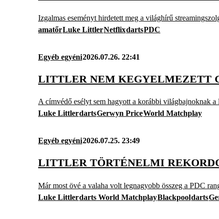
Izgalmas eseményt hirdetett meg a világhírű streamingszolg
amatőr
Luke Littler
Netflix
darts
PDC
Egyéb egyéni
2026.07.26. 22:41
LITTLER NEM KEGYELMEZETT 
A címvédő esélyt sem hagyott a korábbi világbajnoknak a l
Luke Littler
darts
Gerwyn Price
World Matchplay
Egyéb egyéni
2026.07.25. 23:49
LITTLER TÖRTÉNELMI REKORDO
Már most övé a valaha volt legnagyobb összeg a PDC rangl
Luke Littler
darts World Matchplay
Blackpool
darts
Ge