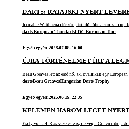
DARTS: RATAJSKI NYERT LEVE
Jermaine Wattimena először jutott döntőbe a sorozatban, de
darts European Tour
darts
PDC European Tour
Egyéb egyéni
2026.07.08. 16:00
ÚJRA TÖRTÉNELMET ÍRT A LEG
Beau Greaves lett az első nő, aki kvalifikált egy European
darts
Beau Greaves
Hungarian Darts Trophy
Egyéb egyéni
2026.06.19. 22:35
KELEMEN HÁROM LEGET NYERT,
Esély volt a 4–3-as vezetésre is, de végül Cullen rutinja dön