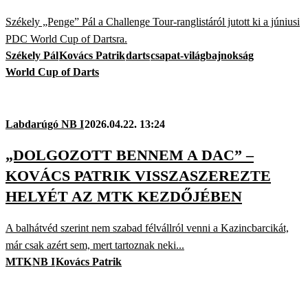
Székely „Penge” Pál a Challenge Tour-ranglistáról jutott ki a júniusi
PDC World Cup of Dartsra.
Székely Pál
Kovács Patrik
darts
csapat-világbajnokság
World Cup of Darts
Labdarúgó NB I
2026.04.22. 13:24
„DOLGOZOTT BENNEM A DAC” –
KOVÁCS PATRIK VISSZASZEREZTE
HELYÉT AZ MTK KEZDŐJÉBEN
A balhátvéd szerint nem szabad félvállról venni a Kazincbarcikát,
már csak azért sem, mert tartoznak neki...
MTK
NB I
Kovács Patrik