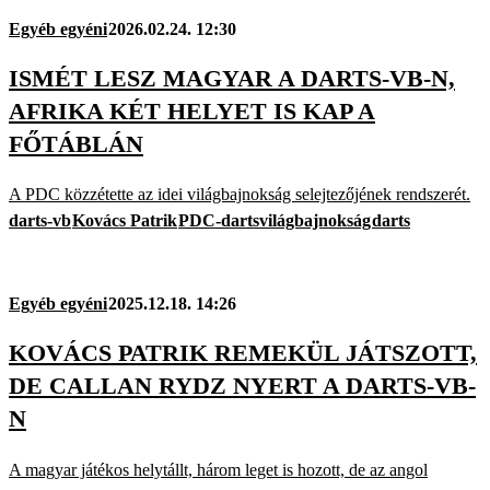
Egyéb egyéni
2026.02.24. 12:30
ISMÉT LESZ MAGYAR A DARTS-VB-N,
AFRIKA KÉT HELYET IS KAP A
FŐTÁBLÁN
A PDC közzétette az idei világbajnokság selejtezőjének rendszerét.
darts-vb
Kovács Patrik
PDC-dartsvilágbajnokság
darts
Egyéb egyéni
2025.12.18. 14:26
KOVÁCS PATRIK REMEKÜL JÁTSZOTT,
DE CALLAN RYDZ NYERT A DARTS-VB-
N
A magyar játékos helytállt, három leget is hozott, de az angol