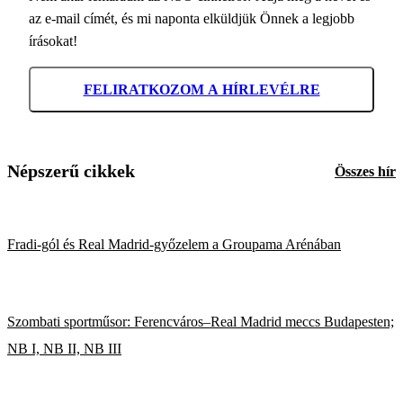
az e-mail címét, és mi naponta elküldjük Önnek a legjobb
írásokat!
FELIRATKOZOM A HÍRLEVÉLRE
Népszerű cikkek
Összes hír
Fradi-gól és Real Madrid-győzelem a Groupama Arénában
Szombati sportműsor: Ferencváros–Real Madrid meccs Budapesten;
NB I, NB II, NB III