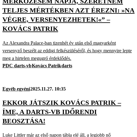
MÉRKŐZÉSEM NAPJA, SZERETNÉM
TELJES MÉRTÉKBEN AZT ÉREZNI: »NA
VÉGRE, VERSENYEZHETEK!«” –
KOVÁCS PATRIK
Az Alexandra Palace-ban tizenhét év után első magyarként
versenyző beszélt az eddigi felkészüléséről, és hogy mennyire lepte
meg a hirtelen megugró érdeklődés.
PDC darts-vb
Kovács Patrik
darts
Egyéb egyéni
2025.11.27. 10:35
EKKOR JÁTSZIK KOVÁCS PATRIK –
ÍME, A DARTS-VB IDŐRENDI
BEOSZTÁSA!
Luke Littler már az első napon tábla elé áll, a legjobb nő