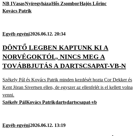
NB I
Vasas
Nyíregyháza
Hős Zsombor
Hajós Lőrinc
Kovács Patrik
Egyéb egyéni
2026.06.12. 20:34
DÖNTŐ LEGBEN KAPTUNK KI A
NORVÉGOKTÓL, NINCS MEG A
TOVÁBBJUTÁS A DARTSCSAPAT-VB-N
Székely Pál és Kovács Patrik minden kezdését hozta Cor Dekker és
Kent Jöran Sivertsen ellen, de egyszer az ellenfelét is el kellett volna
venni.
Székely Pál
Kovács Patrik
darts
dartscsapat-vb
Egyéb egyéni
2026.06.12. 13:19