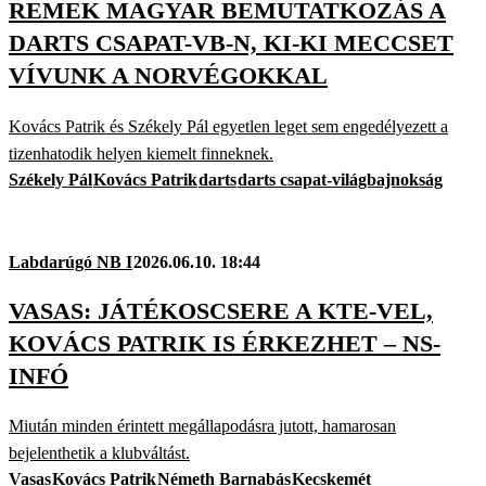
REMEK MAGYAR BEMUTATKOZÁS A
DARTS CSAPAT-VB-N, KI-KI MECCSET
VÍVUNK A NORVÉGOKKAL
Kovács Patrik és Székely Pál egyetlen leget sem engedélyezett a
tizenhatodik helyen kiemelt finneknek.
Székely Pál
Kovács Patrik
darts
darts csapat-világbajnokság
Labdarúgó NB I
2026.06.10. 18:44
VASAS: JÁTÉKOSCSERE A KTE-VEL,
KOVÁCS PATRIK IS ÉRKEZHET – NS-
INFÓ
Miután minden érintett megállapodásra jutott, hamarosan
bejelenthetik a klubváltást.
Vasas
Kovács Patrik
Németh Barnabás
Kecskemét