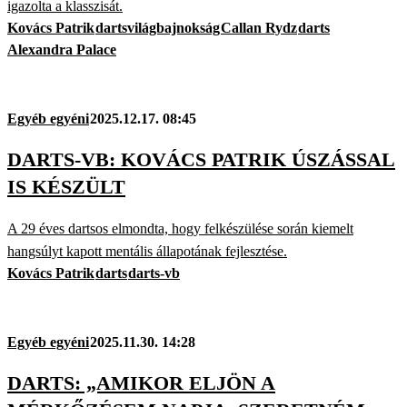
igazolta a klasszisát.
Kovács Patrik
dartsvilágbajnokság
Callan Rydz
darts
Alexandra Palace
Egyéb egyéni
2025.12.17. 08:45
DARTS-VB: KOVÁCS PATRIK ÚSZÁSSAL
IS KÉSZÜLT
A 29 éves dartsos elmondta, hogy felkészülése során kiemelt
hangsúlyt kapott mentális állapotának fejlesztése.
Kovács Patrik
darts
darts-vb
Egyéb egyéni
2025.11.30. 14:28
DARTS: „AMIKOR ELJÖN A