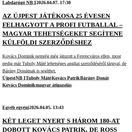
Labdarúgó NB I
2026.04.07. 17:30
AZ ÚJPEST JÁTÉKOSA 25 ÉVESEN
FELHAGYOTT A PROFI FUTBALLAL –
MAGYAR TEHETSÉGEKET SEGÍTENE
KÜLFÖLDI SZERZŐDÉSHEZ
Kovács Dominik nemrég még játszott a Ferencváros ellen, most
pedig már Tuboly Máté lehetséges angliai szerződéséről tárgyal, de
Bárány Donátnak is segíthet.
Újpest
NB I
Tuboly Máté
Kovács Patrik
Bárány Donát
Kovács Dominik
magyar átigazolás
Egyéb egyéni
2026.04.05. 13:43
KÉT LEGET NYERT S HÁROM 180-AT
DOBOTT KOVÁCS PATRIK, DE ROSS