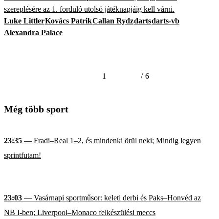
szereplésére az 1. forduló utolsó játéknapjáig kell várni.
Luke Littler
Kovács Patrik
Callan Rydz
darts
darts-vb
Alexandra Palace
1
/
6
Még több sport
23:35
— Fradi–Real 1–2, és mindenki örül neki; Mindig legyen
sprintfutam!
23:03
— Vasárnapi sportműsor: keleti derbi és Paks–Honvéd az
NB I-ben; Liverpool–Monaco felkészülési meccs