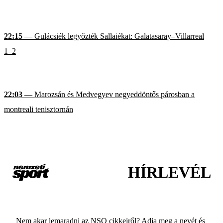
22:15
— Gulácsiék legyőzték Sallaiékat: Galatasaray–Villarreal
1–2
22:03
— Marozsán és Medvegyev negyeddöntős párosban a
montreali tenisztornán
HÍRLEVÉL
Nem akar lemaradni az NSO cikkeiről? Adja meg a nevét és