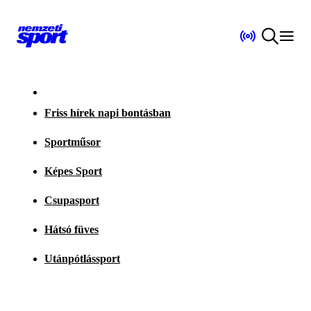
Friss hírek napi bontásban
Sportműsor
Képes Sport
Csupasport
Hátsó füves
Utánpótlássport