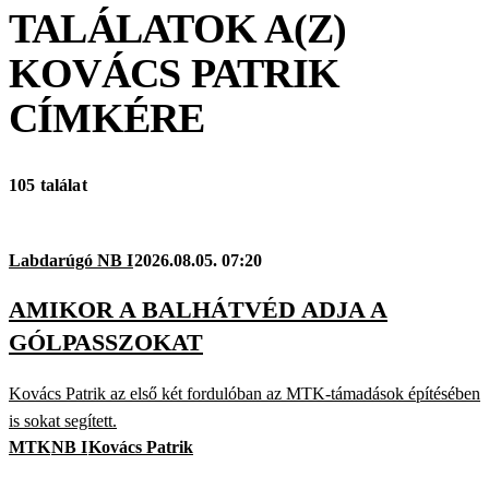
TALÁLATOK A(Z)
KOVÁCS PATRIK
CÍMKÉRE
105 találat
Labdarúgó NB I
2026.08.05. 07:20
AMIKOR A BALHÁTVÉD ADJA A
GÓLPASSZOKAT
Kovács Patrik az első két fordulóban az MTK-támadások építésében
is sokat segített.
MTK
NB I
Kovács Patrik