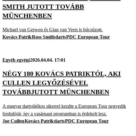
SMITH JUTOTT TOVÁBB
MÜNCHENBEN
Michael van Gerwen és Gian van Veen is búcsúzott.
Kovács Patrik
Ross Smith
darts
PDC European Tour
Egyéb egyéni
2026.04.04. 17:01
NÉGY 180 KOVÁCS PATRIKTÓL, AKI
CULLEN LEGYŐZÉSÉVEL
TOVÁBBJUTOTT MÜNCHENBEN
A magyar dartsjátékos sikerrel kezdte a European Tour negyedik
fordulóját, így a vasárnapi programban is érdekelt lesz.
Joe Cullen
Kovács Patrik
darts
PDC European Tour