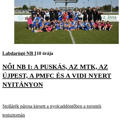
Labdarúgó NB I
10 órája
NŐI NB I: A PUSKÁS, AZ MTK, AZ
ÚJPEST, A PMFC ÉS A VIDI NYERT
NYITÁNYON
Stollárék párosa kiesett a nyolcaddöntőben a torontói
tenisztornán