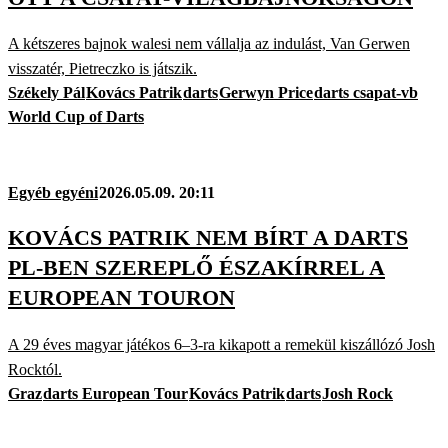
A kétszeres bajnok walesi nem vállalja az indulást, Van Gerwen
visszatér, Pietreczko is játszik.
Székely Pál
Kovács Patrik
darts
Gerwyn Price
darts csapat-vb
World Cup of Darts
Egyéb egyéni
2026.05.09. 20:11
KOVÁCS PATRIK NEM BÍRT A DARTS
PL-BEN SZEREPLŐ ÉSZAKÍRREL A
EUROPEAN TOURON
A 29 éves magyar játékos 6–3-ra kikapott a remekül kiszállózó Josh
Rocktól.
Graz
darts European Tour
Kovács Patrik
darts
Josh Rock