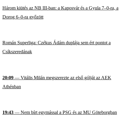
Három kiütés az NB III-ban: a Kaposvár és a Gyula 7–0-ra, a
Dorog 6–0-ra győzött
Román Superliga: Czékus Ádám duplája sem ért pontot a
Csíkszeredának
20:09
— Vitális Milán megszerezte az első gólját az AEK
Athénban
19:43
— Nem bírt egymással a PSG és az MU Göteborgban