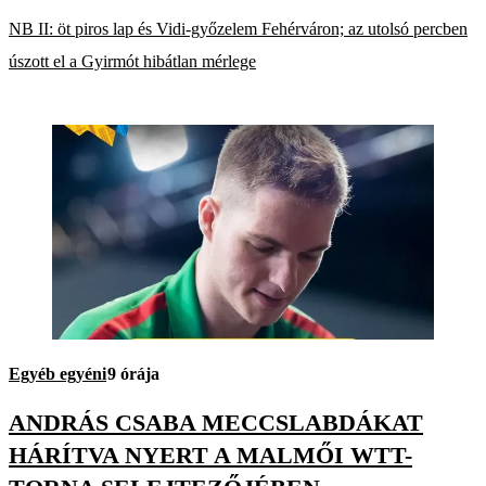
NB II: öt piros lap és Vidi-győzelem Fehérváron; az utolsó percben
úszott el a Gyirmót hibátlan mérlege
Egyéb egyéni
9 órája
ANDRÁS CSABA MECCSLABDÁKAT
HÁRÍTVA NYERT A MALMŐI WTT-