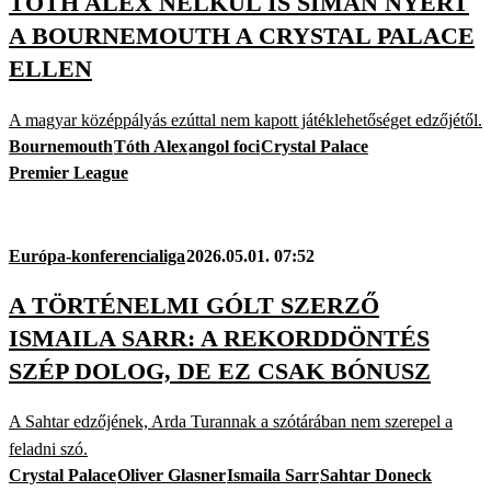
TÓTH ALEX NÉLKÜL IS SIMÁN NYERT
A BOURNEMOUTH A CRYSTAL PALACE
ELLEN
A magyar középpályás ezúttal nem kapott játéklehetőséget edzőjétől.
Bournemouth
Tóth Alex
angol foci
Crystal Palace
Premier League
Európa-konferencialiga
2026.05.01. 07:52
A TÖRTÉNELMI GÓLT SZERZŐ
ISMAILA SARR: A REKORDDÖNTÉS
SZÉP DOLOG, DE EZ CSAK BÓNUSZ
A Sahtar edzőjének, Arda Turannak a szótárában nem szerepel a
feladni szó.
Crystal Palace
Oliver Glasner
Ismaila Sarr
Sahtar Doneck