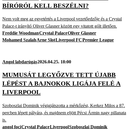
BÍRÓRÓL KELL BESZÉLNI?
Nem volt meg az egyetértés a Liverpool vezetőedzője és a Crystal
Palace-t irányító Oliver Glasner között egy vitatott gólt illetően.
Freddie Woodman
Crystal Palace
Oliver Glasner
Mohamed Szalah
Arne Slot
Liverpool FC
Premier League
Angol labdarúgás
2026.04.25. 18:00
MUMUSÁT LEGYŐZVE TETT ÚJABB
LÉPÉST A BAJNOKOK LIGÁJA FELÉ A
LIVERPOOL
Szoboszlai Dominik végigjátszotta a mérkőzést, Kerkez Milos a 87.
percben lépett pályára, és majdnem eljött Pécsi Ármin nagy pillanata
is.
angol foci
Crystal Palace
Liverpool
Szoboszlai Dominik