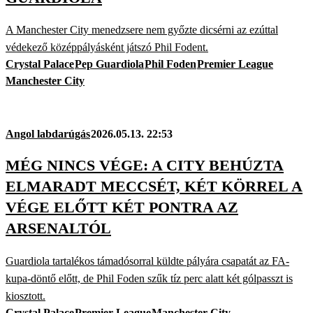
A Manchester City menedzsere nem győzte dicsérni az ezúttal
védekező középpályásként játszó Phil Fodent.
Crystal Palace
Pep Guardiola
Phil Foden
Premier League
Manchester City
Angol labdarúgás
2026.05.13. 22:53
MÉG NINCS VÉGE: A CITY BEHÚZTA
ELMARADT MECCSÉT, KÉT KÖRREL A
VÉGE ELŐTT KÉT PONTRA AZ
ARSENALTÓL
Guardiola tartalékos támadósorral küldte pályára csapatát az FA-
kupa-döntő előtt, de Phil Foden szűk tíz perc alatt két gólpasszt is
kiosztott.
Crystal Palace
Premier League
Manchester City