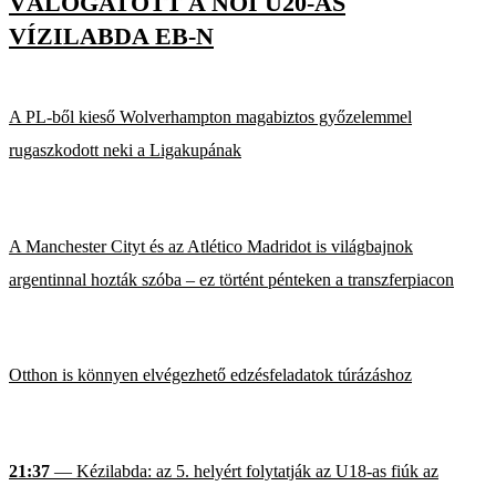
VÁLOGATOTT A NŐI U20-AS
VÍZILABDA EB-N
A PL-ből kieső Wolverhampton magabiztos győzelemmel
rugaszkodott neki a Ligakupának
A Manchester Cityt és az Atlético Madridot is világbajnok
argentinnal hozták szóba – ez történt pénteken a transzferpiacon
Otthon is könnyen elvégezhető edzésfeladatok túrázáshoz
21:37
— Kézilabda: az 5. helyért folytatják az U18-as fiúk az