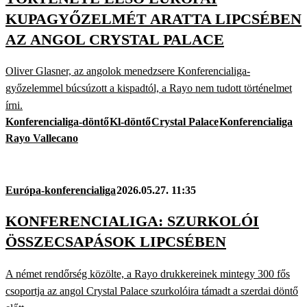
KUPAGYŐZELMÉT ARATTA LIPCSÉBEN
AZ ANGOL CRYSTAL PALACE
Oliver Glasner, az angolok menedzsere Konferencialiga-
győzelemmel búcsúzott a kispadtól, a Rayo nem tudott történelmet
írni.
Konferencialiga-döntő
Kl-döntő
Crystal Palace
Konferencialiga
Rayo Vallecano
Európa-konferencialiga
2026.05.27. 11:35
KONFERENCIALIGA: SZURKOLÓI
ÖSSZECSAPÁSOK LIPCSÉBEN
A német rendőrség közölte, a Rayo drukkereinek mintegy 300 fős
csoportja az angol Crystal Palace szurkolóira támadt a szerdai döntő