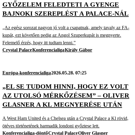
GYŐZELEM FELEDTETI A GYENGE
BAJNOKI SZEREPLÉST A PALACE-NÁL
„Az egész sorozat nagyon jó volt a csapatnak, amely tavaly az FA-
kupát, ezt követően pedig az Angol Szuperkupát is megnyerte.
Felemelő érzés, hogy itt tudtam lenni.”
Crystal Palace
Konferencialiga
Király Gábor
Európa-konferencialiga
2026.05.28. 07:25
„EL SE TUDOM HINNI, HOGY EZ VOLT
AZ UTOLSÓ MÉRKŐZÉSEM” – OLIVER
GLASNER A KL MEGNYERÉSE UTÁN
A West Ham United és a Chelsea után a Crystal Palace a Kl rövid,
ötéves történetének harmadik londoni győztese lett.
Konferencialiga-döntő
Crystal Palace
Oliver Glasner