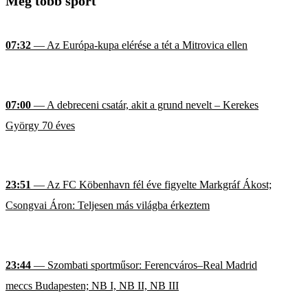
Még több sport
07:32
— Az Európa-kupa elérése a tét a Mitrovica ellen
07:00
— A debreceni csatár, akit a grund nevelt – Kerekes
György 70 éves
23:51
— Az FC Köbenhavn fél éve figyelte Markgráf Ákost;
Csongvai Áron: Teljesen más világba érkeztem
23:44
— Szombati sportműsor: Ferencváros–Real Madrid
meccs Budapesten; NB I, NB II, NB III