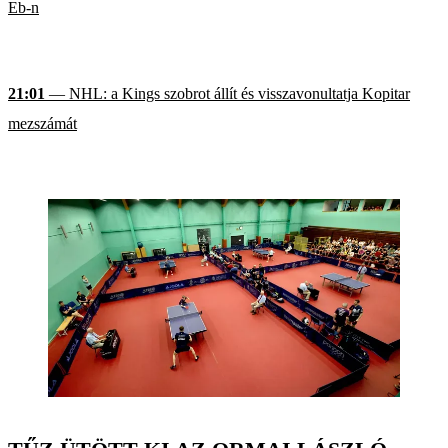
Eb-n
21:01
— NHL: a Kings szobrot állít és visszavonultatja Kopitar
mezszámát