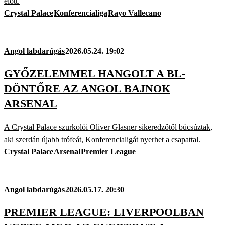
előtt.
Crystal Palace
Konferencialiga
Rayo Vallecano
Angol labdarúgás
2026.05.24. 19:02
GYŐZELEMMEL HANGOLT A BL-
DÖNTŐRE AZ ANGOL BAJNOK
ARSENAL
A Crystal Palace szurkolói Oliver Glasner sikeredzőtől búcsúztak,
aki szerdán újabb trófeát, Konferencialigát nyerhet a csapattal.
Crystal Palace
Arsenal
Premier League
Angol labdarúgás
2026.05.17. 20:30
PREMIER LEAGUE: LIVERPOOLBAN