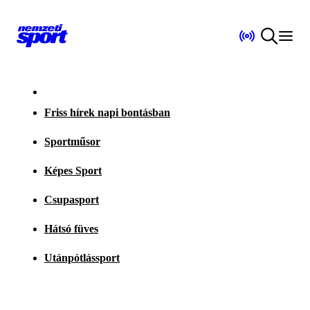
Friss hírek napi bontásban
Sportműsor
Képes Sport
Csupasport
Hátsó füves
Utánpótlássport