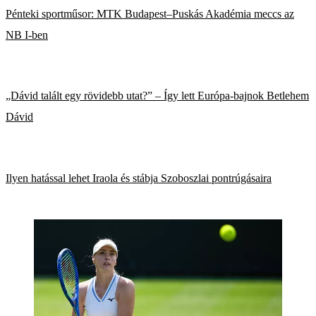
Pénteki sportműsor: MTK Budapest–Puskás Akadémia meccs az
NB I-ben
„Dávid talált egy rövidebb utat?” – Így lett Európa-bajnok Betlehem
Dávid
Ilyen hatással lehet Iraola és stábja Szoboszlai pontrúgásaira