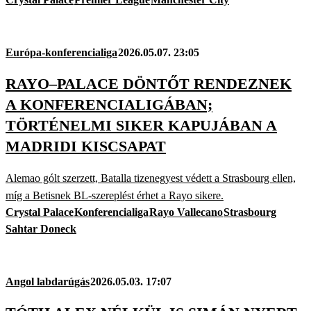
Európa-konferencialiga
2026.05.07. 23:05
RAYO–PALACE DÖNTŐT RENDEZNEK
A KONFERENCIALIGÁBAN;
TÖRTÉNELMI SIKER KAPUJÁBAN A
MADRIDI KISCSAPAT
Alemao gólt szerzett, Batalla tizenegyest védett a Strasbourg ellen,
míg a Betisnek BL-szereplést érhet a Rayo sikere.
Crystal Palace
Konferencialiga
Rayo Vallecano
Strasbourg
Sahtar Doneck
Angol labdarúgás
2026.05.03. 17:07