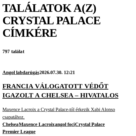
TALÁLATOK A(Z)
CRYSTAL PALACE
CÍMKÉRE
797 találat
Angol labdarúgás
2026.07.30. 12:21
FRANCIA VÁLOGATOTT VÉDŐT
IGAZOLT A CHELSEA – HIVATALOS
Maxence Lacroix a Crystal Palace-tól érkezik Xabi Alonso
csapatához.
Chelsea
Maxence Lacroix
angol foci
Crystal Palace
Premier League