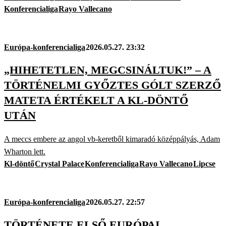
Konferencialiga
Rayo Vallecano
Európa-konferencialiga
2026.05.27. 23:32
„HIHETETLEN, MEGCSINÁLTUK!” – A
TÖRTÉNELMI GYŐZTES GÓLT SZERZŐ
MATETA ÉRTÉKELT A KL-DÖNTŐ
UTÁN
A meccs embere az angol vb-keretből kimaradó középpályás, Adam
Wharton lett.
Kl-döntő
Crystal Palace
Konferencialiga
Rayo Vallecano
Lipcse
Európa-konferencialiga
2026.05.27. 22:57
TÖRTÉNETE ELSŐ EURÓPAI