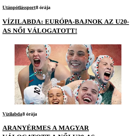
Utánpótlássport
8 órája
VÍZILABDA: EURÓPA-BAJNOK AZ U20-
AS NŐI VÁLOGATOTT!
Vízilabda
8 órája
ARANYÉRMES A MAGYAR