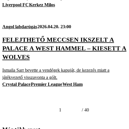
Liverpool FC
Kerkez Milos
Angol labdarúgás
2026.04.20. 23:00
FELEJTHETŐ MECCSEN IKSZELT A
PALACE A WEST HAMMEL – KIESETT A
WOLVES
Ismaila Sarr bevette a vendégek kapuját, de kezezés miatt a
játékvezető visszavonta a gólt.
Crystal Palace
Premier League
West Ham
1
/
40