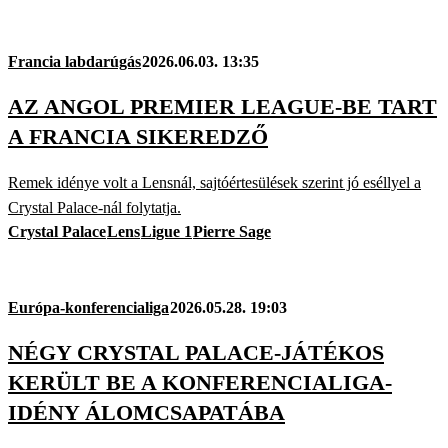
Francia labdarúgás
2026.06.03. 13:35
AZ ANGOL PREMIER LEAGUE-BE TART
A FRANCIA SIKEREDZŐ
Remek idénye volt a Lensnál, sajtóértesülések szerint jó eséllyel a
Crystal Palace-nál folytatja.
Crystal Palace
Lens
Ligue 1
Pierre Sage
Európa-konferencialiga
2026.05.28. 19:03
NÉGY CRYSTAL PALACE-JÁTÉKOS
KERÜLT BE A KONFERENCIALIGA-
IDÉNY ÁLOMCSAPATÁBA