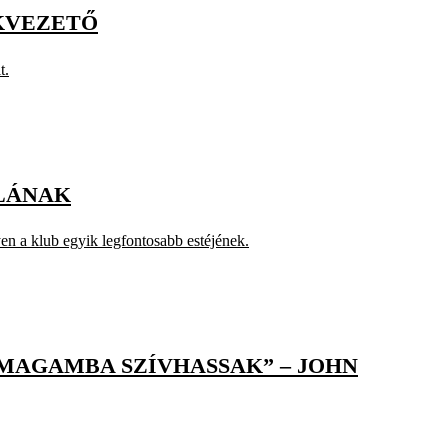
ÉKVEZETŐ
t.
LLÁNAK
en a klub egyik legfontosabb estéjének.
MAGAMBA SZÍVHASSAK” – JOHN