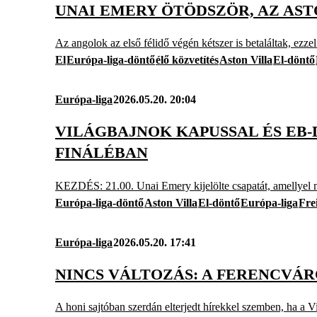
UNAI EMERY ÖTÖDSZÖR, AZ AST
Az angolok az első félidő végén kétszer is betaláltak, ezzel 
El
Európa-liga-döntő
élő közvetítés
Aston Villa
El-döntő
Európa-liga
2026.05.20. 20:04
VILÁGBAJNOK KAPUSSAL ÉS EB-
FINÁLÉBAN
KEZDÉS: 21.00. Unai Emery kijelölte csapatát, amellyel m
Európa-liga-döntő
Aston Villa
El-döntő
Európa-liga
Fre
Európa-liga
2026.05.20. 17:41
NINCS VÁLTOZÁS: A FERENCVÁR
A honi sajtóban szerdán elterjedt hírekkel szemben, ha a V