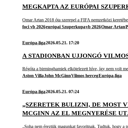
MEGKAPTA AZ EURÓPAI SZUPER
Omar Artan 2018 óta szerepel a FIFA nemzetközi keretében,
foci vb 2026
európai Szuperkupa
vb 2026
Omar Artan
P
Európa-liga
2026.05.21. 17:20
A STADIONBAN UJJONGÓ VILMOS
Régóta a birminghamiek elkötelezett híve, így nem volt me
Aston Villa
John McGinn
Vilmos herceg
Európa-liga
Európa-liga
2026.05.21. 07:24
„SZERETEK BULIZNI, DE MOST
MCGINN AZ EL MEGNYERÉSE U
„Soha nem éreztük magunkat favoritnak. Tudtuk, hogy a p