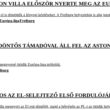
ON VILLA ELŐSZÖR NYERTE MEG AZ E
el is döntötték a lényegi kérdéseket. A Freiburg helyzetekig is alig juto
Európa-liga
Freiburg
DÖNTŐS TÁMADÓVAL ÁLL FEL AZ ASTON 
egnyerné ötödik Európa-liga-trófeáját.
iburg
OS AZ EL-SELEJTEZŐ ELSŐ FORDULÓJÁ
illa megnyeri az El esti döntőjét, majd a hétvégén az PL-t az ötödik he