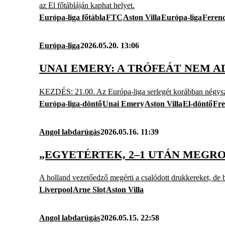
az El főtábláján kaphat helyet.
Európa-liga főtábla
FTC
Aston Villa
Európa-liga
Feren
Európa-liga
2026.05.20. 13:06
UNAI EMERY: A TRÓFEÁT NEM 
KEZDÉS: 21.00. Az Európa-liga serlegét korábban négyszer
Európa-liga-döntő
Unai Emery
Aston Villa
El-döntő
Fre
Angol labdarúgás
2026.05.16. 11:39
„EGYETÉRTEK, 2–1 UTÁN MEGRO
A holland vezetőedző megérti a csalódott drukkereket, de 
Liverpool
Arne Slot
Aston Villa
Angol labdarúgás
2026.05.15. 22:58