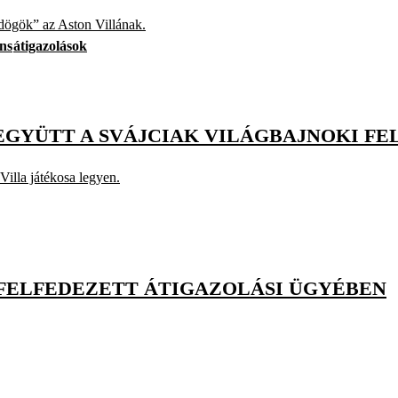
rdögök” az Aston Villának.
ns
átigazolások
GYÜTT A SVÁJCIAK VILÁGBAJNOKI FEL
illa játékosa legyen.
 FELFEDEZETT ÁTIGAZOLÁSI ÜGYÉBEN