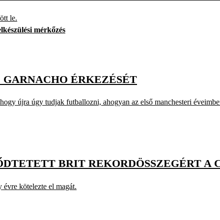
tt le.
elkészülési mérkőzés
E GARNACHO ÉRKEZÉSÉT
hogy újra úgy tudjak futballozni, ahogyan az első manchesteri éveimbe
DTETETT BRIT REKORDÖSSZEGÉRT A C
 évre kötelezte el magát.