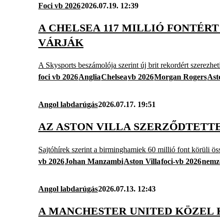
Foci vb 2026
2026.07.19. 12:39
A CHELSEA 117 MILLIÓ FONTÉR
VÁRJÁK
A Skysports beszámolója szerint új brit rekordért szerezhet
foci vb 2026
Anglia
Chelsea
vb 2026
Morgan Rogers
Ast
Angol labdarúgás
2026.07.17. 19:51
AZ ASTON VILLA SZERZŐDTETTE
Sajtóhírek szerint a birminghamiek 60 millió font körüli ö
vb 2026
Johan Manzambi
Aston Villa
foci-vb 2026
nemze
Angol labdarúgás
2026.07.13. 12:43
A MANCHESTER UNITED KÖZEL 