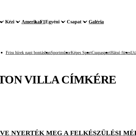
Kézi
Amerika
F1
Egyéni
Csapat
Galéria
Friss hírek napi bontásban
Sportműsor
Képes Sport
Csupasport
Hátsó füves
Utá
TON VILLA
CÍMKÉRE
ZVE NYERTÉK MEG A FELKÉSZÜLÉSI M