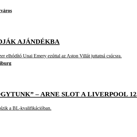
cváros
ADJÁK AJÁNDÉKBA
 elhódító Unai Emery ezúttal az Aston Villát juttatná csúcsra.
iburg
GYTUNK” – ARNE SLOT A LIVERPOOL 12
bízik a BL-kvalifikációban.