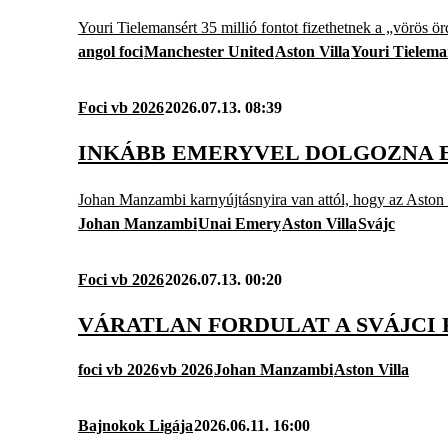
Youri Tielemansért 35 millió fontot fizethetnek a „vörös ö
angol foci
Manchester United
Aston Villa
Youri Tielema
Foci vb 2026
2026.07.13. 08:39
INKÁBB EMERYVEL DOLGOZNA E
Johan Manzambi karnyújtásnyira van attól, hogy az Aston V
Johan Manzambi
Unai Emery
Aston Villa
Svájc
Foci vb 2026
2026.07.13. 00:20
VÁRATLAN FORDULAT A SVÁJCI
foci vb 2026
vb 2026
Johan Manzambi
Aston Villa
Bajnokok Ligája
2026.06.11. 16:00