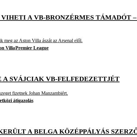
T VIHETI A VB-BRONZÉRMES TÁMADÓT 
ik meg az Aston Villa ászát az Arsenal elől.
on Villa
Premier League
 A SVÁJCIAK VB-FELFEDEZETTJÉT
sszeget fizetnek Johan Manzambiért.
tközi átigazolás
KERÜLT A BELGA KÖZÉPPÁLYÁS SZERZŐ