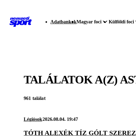
Adatbankok
Magyar foci
Külföldi foci
TALÁLATOK A(Z)
AS
961 találat
Légiósok
2026.08.04. 19:47
TÓTH ALEXÉK TÍZ GÓLT SZERE