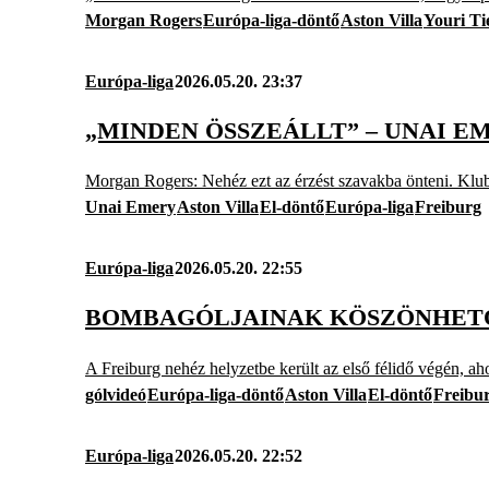
Morgan Rogers
Európa-liga-döntő
Aston Villa
Youri Ti
Európa-liga
2026.05.20. 23:37
„MINDEN ÖSSZEÁLLT” – UNAI E
Morgan Rogers: Nehéz ezt az érzést szavakba önteni. Klubtö
Unai Emery
Aston Villa
El-döntő
Európa-liga
Freiburg
Európa-liga
2026.05.20. 22:55
BOMBAGÓLJAINAK KÖSZÖNHETŐE
A Freiburg nehéz helyzetbe került az első félidő végén, ah
gólvideó
Európa-liga-döntő
Aston Villa
El-döntő
Freibu
Európa-liga
2026.05.20. 22:52