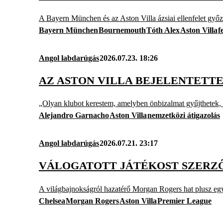
A Bayern München és az Aston Villa ázsiai ellenfelet győzö
Bayern München
Bournemouth
Tóth Alex
Aston Villa
f
Angol labdarúgás
2026.07.23. 18:26
AZ ASTON VILLA BEJELENTETT
„Olyan klubot kerestem, amelyben önbizalmat gyűjthetek, 
Alejandro Garnacho
Aston Villa
nemzetközi átigazolás
Angol labdarúgás
2026.07.21. 23:17
VÁLOGATOTT JÁTÉKOST SZERZŐ
A világbajnokságról hazatérő Morgan Rogers hat plusz egy
Chelsea
Morgan Rogers
Aston Villa
Premier League