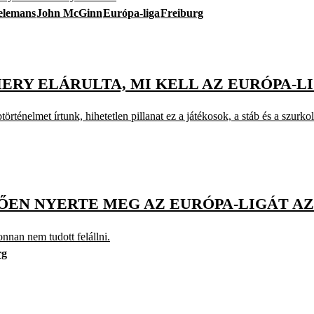
elemans
John McGinn
Európa-liga
Freiburg
MERY ELÁRULTA, MI KELL AZ EURÓPA
rténelmet írtunk, hihetetlen pillanat ez a játékosok, a stáb és a szurko
N NYERTE MEG AZ EURÓPA-LIGÁT AZ 
onnan nem tudott felállni.
rg