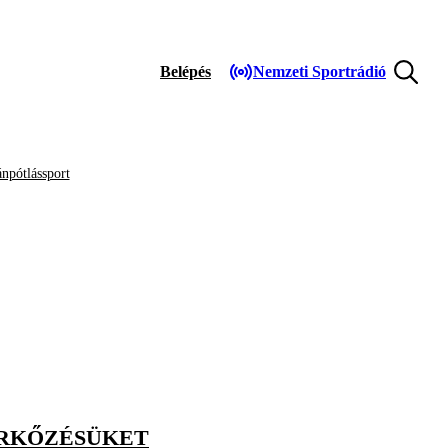
Belépés
Nemzeti Sportrádió
npótlássport
ÉRKŐZÉSÜKET