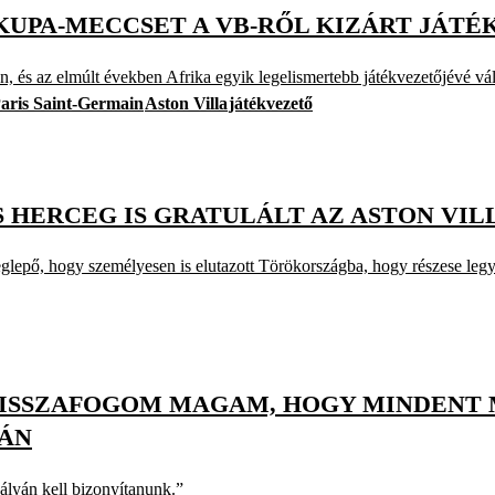
KUPA-MECCSET A VB-RŐL KIZÁRT JÁT
 és az elmúlt években Afrika egyik legelismertebb játékvezetőjévé vál
aris Saint-Germain
Aston Villa
játékvezető
 HERCEG IS GRATULÁLT AZ ASTON VI
glepő, hogy személyesen is elutazott Törökországba, hogy részese legy
 VISSZAFOGOM MAGAM, HOGY MINDENT 
TÁN
ályán kell bizonyítanunk.”