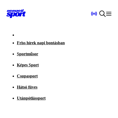
Friss hírek napi bontásban
Sportműsor
Képes Sport
Csupasport
Hátsó füves
Utánpótlássport