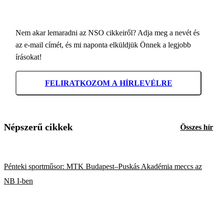
Nem akar lemaradni az NSO cikkeiről? Adja meg a nevét és
az e-mail címét, és mi naponta elküldjük Önnek a legjobb
írásokat!
FELIRATKOZOM A HÍRLEVÉLRE
Népszerű cikkek
Összes hír
Pénteki sportműsor: MTK Budapest–Puskás Akadémia meccs az
NB I-ben