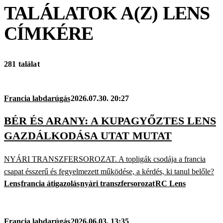
TALÁLATOK A(Z)
LENS
CÍMKÉRE
281 találat
Francia labdarúgás
2026.07.30. 20:27
BÉR ÉS ARANY: A KUPAGYŐZTES LENS
GAZDÁLKODÁSA UTAT MUTAT
NYÁRI TRANSZFERSOROZAT. A topligák csodája a francia
csapat ésszerű és fegyelmezett működése, a kérdés, ki tanul belőle?
Lens
francia átigazolás
nyári transzfersorozat
RC Lens
Francia labdarúgás
2026.06.03. 13:35