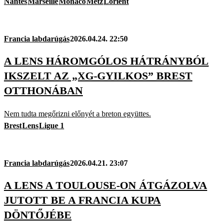
Nantes
Marseille
Monaco
Metz
Lorient
Francia labdarúgás
2026.04.24. 22:50
A LENS HÁROMGÓLOS HÁTRÁNYBÓL
IKSZELT AZ „XG-GYILKOS” BREST
OTTHONÁBAN
Nem tudta megőrizni előnyét a breton együttes.
Brest
Lens
Ligue 1
Francia labdarúgás
2026.04.21. 23:07
A LENS A TOULOUSE-ON ÁTGÁZOLVA
JUTOTT BE A FRANCIA KUPA
DÖNTŐJÉBE