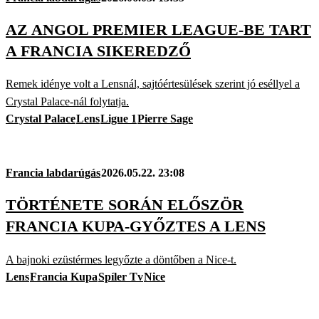
AZ ANGOL PREMIER LEAGUE-BE TART
A FRANCIA SIKEREDZŐ
Remek idénye volt a Lensnál, sajtóértesülések szerint jó eséllyel a
Crystal Palace-nál folytatja.
Crystal Palace
Lens
Ligue 1
Pierre Sage
Francia labdarúgás
2026.05.22. 23:08
TÖRTÉNETE SORÁN ELŐSZÖR
FRANCIA KUPA-GYŐZTES A LENS
A bajnoki ezüstérmes legyőzte a döntőben a Nice-t.
Lens
Francia Kupa
Spíler Tv
Nice