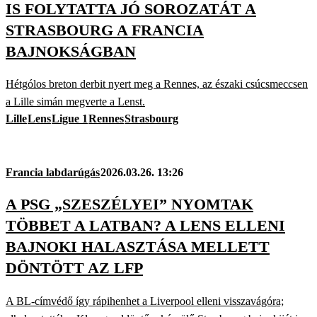
IS FOLYTATTA JÓ SOROZATÁT A
STRASBOURG A FRANCIA
BAJNOKSÁGBAN
Hétgólos breton derbit nyert meg a Rennes, az északi csúcsmeccsen
a Lille simán megverte a Lenst.
Lille
Lens
Ligue 1
Rennes
Strasbourg
Francia labdarúgás
2026.03.26. 13:26
A PSG „SZESZÉLYEI” NYOMTAK
TÖBBET A LATBAN? A LENS ELLENI
BAJNOKI HALASZTÁSA MELLETT
DÖNTÖTT AZ LFP
A BL-címvédő így rápihenhet a Liverpool elleni visszavágóra;