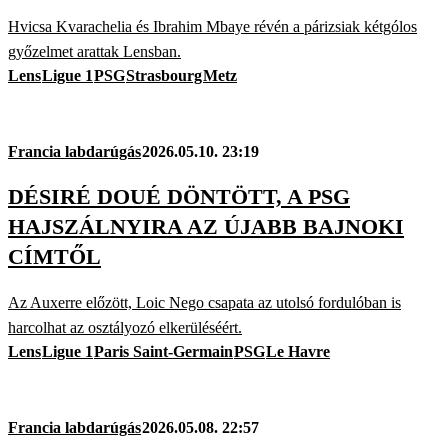
Hvicsa Kvarachelia és Ibrahim Mbaye révén a párizsiak kétgólos
győzelmet arattak Lensban.
Lens
Ligue 1
PSG
Strasbourg
Metz
Francia labdarúgás
2026.05.10. 23:19
DÉSIRÉ DOUÉ DÖNTÖTT, A PSG
HAJSZÁLNYIRA AZ ÚJABB BAJNOKI
CÍMTŐL
Az Auxerre előzött, Loic Nego csapata az utolsó fordulóban is
harcolhat az osztályozó elkerüléséért.
Lens
Ligue 1
Paris Saint-Germain
PSG
Le Havre
Francia labdarúgás
2026.05.08. 22:57