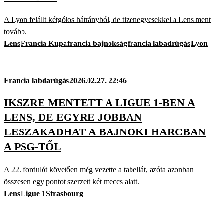
A Lyon felállt kétgólos hátrányból, de tizenegyesekkel a Lens ment
tovább.
Lens
Francia Kupa
francia bajnokság
francia labadrúgás
Lyon
Francia labdarúgás
2026.02.27. 22:46
IKSZRE MENTETT A LIGUE 1-BEN A
LENS, DE EGYRE JOBBAN
LESZAKADHAT A BAJNOKI HARCBAN
A PSG-TŐL
A 22. fordulót követően még vezette a tabellát, azóta azonban
összesen egy pontot szerzett két meccs alatt.
Lens
Ligue 1
Strasbourg