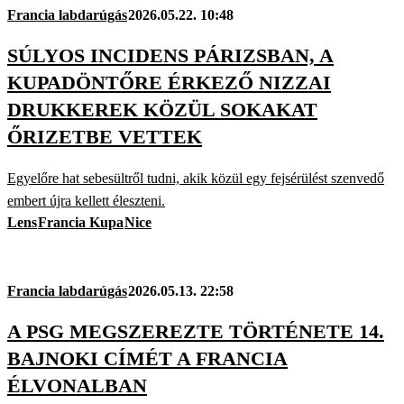
Francia labdarúgás
2026.05.22. 10:48
SÚLYOS INCIDENS PÁRIZSBAN, A
KUPADÖNTŐRE ÉRKEZŐ NIZZAI
DRUKKEREK KÖZÜL SOKAKAT
ŐRIZETBE VETTEK
Egyelőre hat sebesültről tudni, akik közül egy fejsérülést szenvedő
embert újra kellett éleszteni.
Lens
Francia Kupa
Nice
Francia labdarúgás
2026.05.13. 22:58
A PSG MEGSZEREZTE TÖRTÉNETE 14.
BAJNOKI CÍMÉT A FRANCIA
ÉLVONALBAN