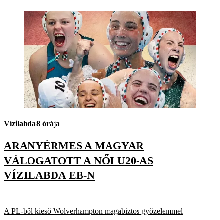
Vízilabda
8 órája
ARANYÉRMES A MAGYAR
VÁLOGATOTT A NŐI U20-AS
VÍZILABDA EB-N
A PL-ből kieső Wolverhampton magabiztos győzelemmel