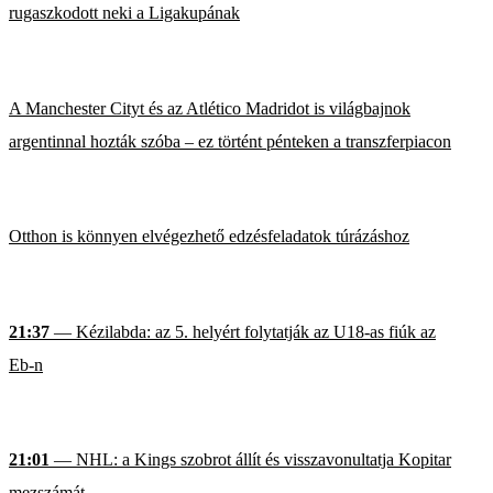
rugaszkodott neki a Ligakupának
A Manchester Cityt és az Atlético Madridot is világbajnok
argentinnal hozták szóba – ez történt pénteken a transzferpiacon
Otthon is könnyen elvégezhető edzésfeladatok túrázáshoz
21:37
— Kézilabda: az 5. helyért folytatják az U18-as fiúk az
Eb-n
21:01
— NHL: a Kings szobrot állít és visszavonultatja Kopitar
mezszámát