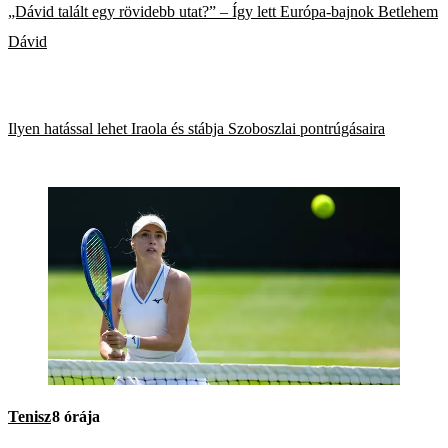
„Dávid talált egy rövidebb utat?” – Így lett Európa-bajnok Betlehem
Dávid
Ilyen hatással lehet Iraola és stábja Szoboszlai pontrúgásaira
Tenisz
8 órája