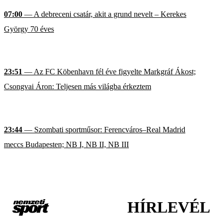
07:00
— A debreceni csatár, akit a grund nevelt – Kerekes
György 70 éves
23:51
— Az FC Köbenhavn fél éve figyelte Markgráf Ákost;
Csongvai Áron: Teljesen más világba érkeztem
23:44
— Szombati sportműsor: Ferencváros–Real Madrid
meccs Budapesten; NB I, NB II, NB III
HÍRLEVÉL