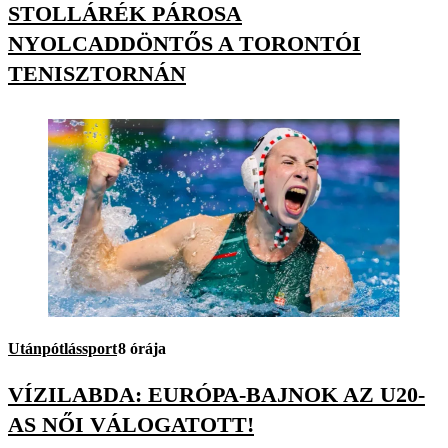
STOLLÁRÉK PÁROSA
NYOLCADDÖNTŐS A TORONTÓI
TENISZTORNÁN
Utánpótlássport
8 órája
VÍZILABDA: EURÓPA-BAJNOK AZ U20-
AS NŐI VÁLOGATOTT!