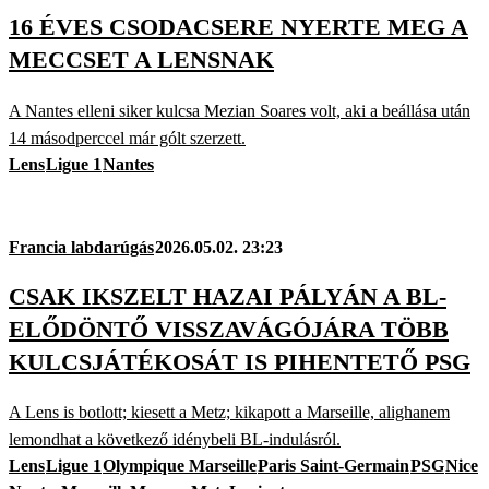
16 ÉVES CSODACSERE NYERTE MEG A
MECCSET A LENSNAK
A Nantes elleni siker kulcsa Mezian Soares volt, aki a beállása után
14 másodperccel már gólt szerzett.
Lens
Ligue 1
Nantes
Francia labdarúgás
2026.05.02. 23:23
CSAK IKSZELT HAZAI PÁLYÁN A BL-
ELŐDÖNTŐ VISSZAVÁGÓJÁRA TÖBB
KULCSJÁTÉKOSÁT IS PIHENTETŐ PSG
A Lens is botlott; kiesett a Metz; kikapott a Marseille, alighanem
lemondhat a következő idénybeli BL-indulásról.
Lens
Ligue 1
Olympique Marseille
Paris Saint-Germain
PSG
Nice