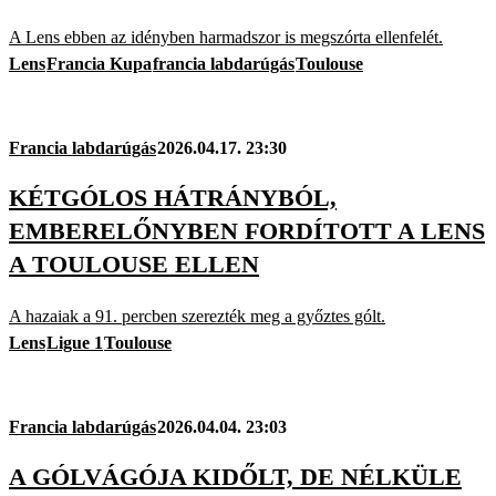
A Lens ebben az idényben harmadszor is megszórta ellenfelét.
Lens
Francia Kupa
francia labdarúgás
Toulouse
Francia labdarúgás
2026.04.17. 23:30
KÉTGÓLOS HÁTRÁNYBÓL,
EMBERELŐNYBEN FORDÍTOTT A LENS
A TOULOUSE ELLEN
A hazaiak a 91. percben szerezték meg a győztes gólt.
Lens
Ligue 1
Toulouse
Francia labdarúgás
2026.04.04. 23:03
A GÓLVÁGÓJA KIDŐLT, DE NÉLKÜLE