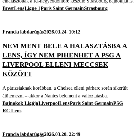
elhalasztották a Kl-negyeddöntőre készülő Strasbourg bajnokiját is.
Brest
Lens
Ligue 1
Paris Saint-Germain
Strasbourg
Francia labdarúgás
2026.03.24. 10:12
NEM MENT BELE A HALASZTÁSBA A
LENS, ÍGY NEM PIHENHET A PSG A
LIVERPOOL ELLENI MECCSEK
KÖZÖTT
A párizsiaknak korábban, a Chelsea elleni párharc során sikerült
átütemezni – akkor a Nantes belement a változtatásba.
Bajnokok Ligája
Liverpool
Lens
Paris Saint-Germain
PSG
RC Lens
Francia labdarúgás
2026.03.20. 22:49