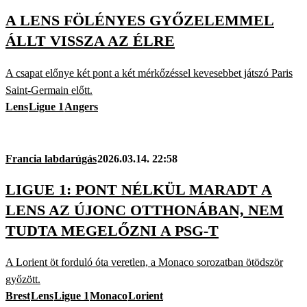
A LENS FÖLÉNYES GYŐZELEMMEL
ÁLLT VISSZA AZ ÉLRE
A csapat előnye két pont a két mérkőzéssel kevesebbet játszó Paris
Saint-Germain előtt.
Lens
Ligue 1
Angers
Francia labdarúgás
2026.03.14. 22:58
LIGUE 1: PONT NÉLKÜL MARADT A
LENS AZ ÚJONC OTTHONÁBAN, NEM
TUDTA MEGELŐZNI A PSG-T
A Lorient öt forduló óta veretlen, a Monaco sorozatban ötödször
győzött.
Brest
Lens
Ligue 1
Monaco
Lorient