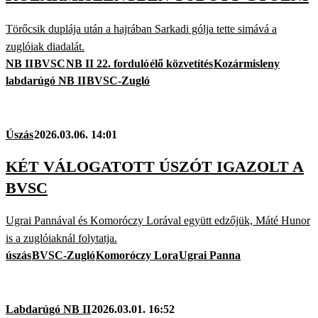
Törőcsik duplája után a hajrában Sarkadi gólja tette simává a
zuglóiak diadalát.
NB II
BVSC
NB II 22. forduló
élő közvetítés
Kozármisleny
labdarúgó NB II
BVSC-Zugló
Úszás
2026.03.06. 14:01
KÉT VÁLOGATOTT ÚSZÓT IGAZOLT A
BVSC
Ugrai Pannával és Komoróczy Lorával együtt edzőjük, Máté Hunor
is a zuglóiaknál folytatja.
úszás
BVSC-Zugló
Komoróczy Lora
Ugrai Panna
Labdarúgó NB II
2026.03.01. 16:52