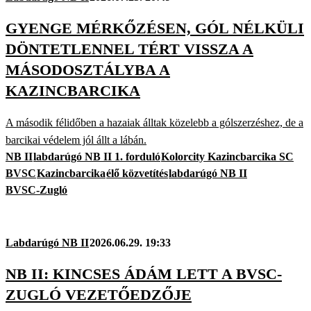
GYENGE MÉRKŐZÉSEN, GÓL NÉLKÜLI
DÖNTETLENNEL TÉRT VISSZA A
MÁSODOSZTÁLYBA A
KAZINCBARCIKA
A második félidőben a hazaiak álltak közelebb a gólszerzéshez, de a
barcikai védelem jól állt a lábán.
NB II
labdarúgó NB II 1. forduló
Kolorcity Kazincbarcika SC
BVSC
Kazincbarcika
élő közvetítés
labdarúgó NB II
BVSC-Zugló
Labdarúgó NB II
2026.06.29. 19:33
NB II: KINCSES ÁDÁM LETT A BVSC-
ZUGLÓ VEZETŐEDZŐJE