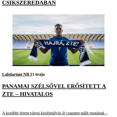
CSÍKSZEREDÁBAN
Labdarúgó NB I
1 órája
PANAMAI SZÉLSŐVEL ERŐSÍTETT A
ZTE – HIVATALOS
A korábbi ferencvárosi középpályás új csapatot talált magának –