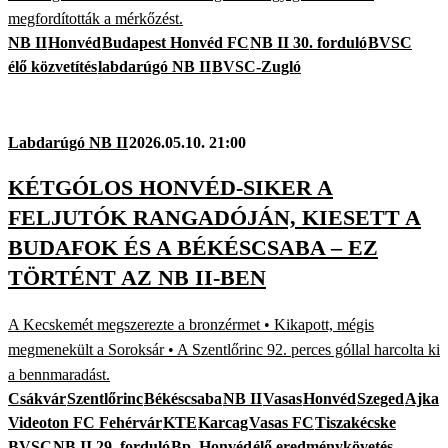
megfordították a mérkőzést.
NB II
Honvéd
Budapest Honvéd FC
NB II 30. forduló
BVSC
élő közvetítés
labdarúgó NB II
BVSC-Zugló
Labdarúgó NB II
2026.05.10. 21:00
KÉTGÓLOS HONVÉD-SIKER A
FELJUTÓK RANGADÓJÁN, KIESETT A
BUDAFOK ÉS A BÉKÉSCSABA – EZ
TÖRTÉNT AZ NB II-BEN
A Kecskemét megszerezte a bronzérmet • Kikapott, mégis
megmenekült a Soroksár • A Szentlőrinc 92. perces góllal harcolta ki
a bennmaradást.
Csákvár
Szentlőrinc
Békéscsaba
NB II
Vasas
Honvéd
Szeged
Ajka
Videoton FC Fehérvár
KTE
Karcag
Vasas FC
Tiszakécske
BVSC
NB II 29. forduló
Bp. Honvéd
élő eredménykövetés