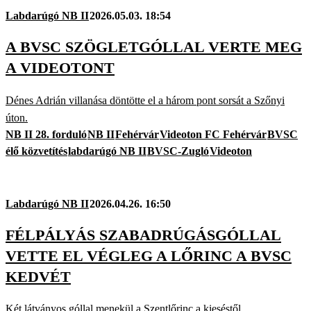
Labdarúgó NB II
2026.05.03. 18:54
A BVSC SZÖGLETGÓLLAL VERTE MEG
A VIDEOTONT
Dénes Adrián villanása döntötte el a három pont sorsát a Szőnyi
úton.
NB II 28. forduló
NB II
Fehérvár
Videoton FC Fehérvár
BVSC
élő közvetítés
labdarúgó NB II
BVSC-Zugló
Videoton
Labdarúgó NB II
2026.04.26. 16:50
FÉLPÁLYÁS SZABADRÚGÁSGÓLLAL
VETTE EL VÉGLEG A LŐRINC A BVSC
KEDVÉT
Két látványos góllal menekül a Szentlőrinc a kieséstől.