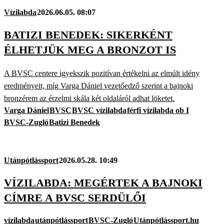
Vízilabda
2026.06.05. 08:07
BATIZI BENEDEK: SIKERKÉNT
ÉLHETJÜK MEG A BRONZOT IS
A BVSC centere igyekszik pozitívan értékelni az elmúlt idény
eredményeit, míg Varga Dániel vezetőedző szerint a bajnoki
bronzérem az érzelmi skála két oldaláról adhat löketet.
Varga Dániel
BVSC
BVSC vízilabda
férfi vízilabda ob I
BVSC-Zugló
Batizi Benedek
Utánpótlássport
2026.05.28. 10:49
VÍZILABDA: MEGÉRTEK A BAJNOKI
CÍMRE A BVSC SERDÜLŐI
vízilabda
utánpótlássport
BVSC-Zugló
Utánpótlássport.hu