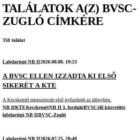
TALÁLATOK A(Z)
BVSC-
ZUGLÓ
CÍMKÉRE
350 találat
Labdarúgó NB II
2026.08.08. 19:23
A BVSC ELLEN IZZADTA KI ELSŐ
SIKERÉT A KTE
A Kecskemét megszerezte első győzelmét az idényben.
NB II
KTE
Kecskemét
NB II 3. forduló
BVSC
élő közvetítés
labdarúgó NB II
BVSC-Zugló
Labdarúgó NB II
2026.07.25. 20:49