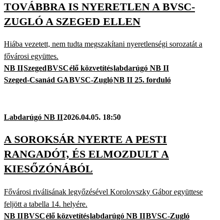
TOVÁBBRA IS NYERETLEN A BVSC-
ZUGLÓ A SZEGED ELLEN
Hiába vezetett, nem tudta megszakítani nyeretlenségi sorozatát a
fővárosi együttes.
NB II
Szeged
BVSC
élő közvetítés
labdarúgó NB II
Szeged-Csanád GA
BVSC-Zugló
NB II 25. forduló
Labdarúgó NB II
2026.04.05. 18:50
A SOROKSÁR NYERTE A PESTI
RANGADÓT, ÉS ELMOZDULT A
KIESŐZÓNÁBÓL
Fővárosi riválisának legyőzésével Korolovszky Gábor együttese
feljött a tabella 14. helyére.
NB II
BVSC
élő közvetítés
labdarúgó NB II
BVSC-Zugló