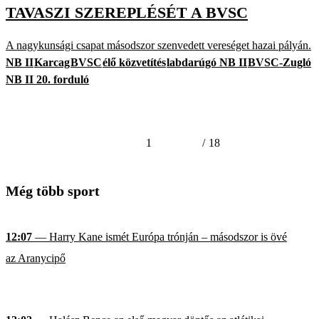
TAVASZI SZEREPLÉSÉT A BVSC
A nagykunsági csapat másodszor szenvedett vereséget hazai pályán.
NB II
Karcag
BVSC
élő közvetítés
labdarúgó NB II
BVSC-Zugló
NB II 20. forduló
1
/
18
Még több sport
12:07
— Harry Kane ismét Európa trónján – másodszor is övé
az Aranycipő