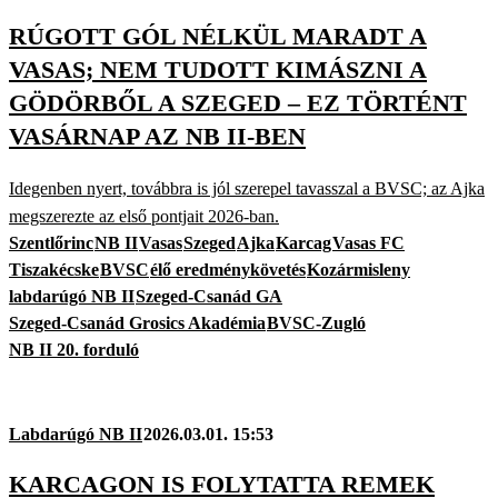
RÚGOTT GÓL NÉLKÜL MARADT A
VASAS; NEM TUDOTT KIMÁSZNI A
GÖDÖRBŐL A SZEGED – EZ TÖRTÉNT
VASÁRNAP AZ NB II-BEN
Idegenben nyert, továbbra is jól szerepel tavasszal a BVSC; az Ajka
megszerezte az első pontjait 2026-ban.
Szentlőrinc
NB II
Vasas
Szeged
Ajka
Karcag
Vasas FC
Tiszakécske
BVSC
élő eredménykövetés
Kozármisleny
labdarúgó NB II
Szeged-Csanád GA
Szeged-Csanád Grosics Akadémia
BVSC-Zugló
NB II 20. forduló
Labdarúgó NB II
2026.03.01. 15:53
KARCAGON IS FOLYTATTA REMEK