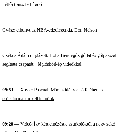
hétfői transzferhíradó
Gyász: elhunyt az NBA-edzőlegenda, Don Nelson
Czékus Ádám duplázott; Bolla Bendegúz góllal és gólpasszal
segítette csapatát – légióskörkép videókkal
09:53
— Xavier Pascual: Már az idény első felében is
csúcsformában kell lennünk
09:20
— Videó: Így kért elnézést a szurkolóktól a nagy zakó