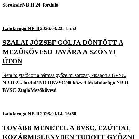
Soroksár
NB II 24. forduló
Labdarúgó NB II
2026.03.22. 15:52
SZALAI JÓZSEF GÓLJA DÖNTÖTT A
MEZŐKÖVESD JAVÁRA A SZŐNYI
ÚTON
Nem folytatódott a hármas győzelmi sorozat, kikapott a BVSC.
NB II 23. forduló
NB II
BVSC
élő közvetítés
labdarúgó NB II
BVSC-Zugló
Mezőkövesd
Labdarúgó NB II
2026.03.14. 16:50
TOVÁBB MENETEL A BVSC, EZÚTTAL
KOZÁRMISLENYBEN TUDOTT GYŐZNI