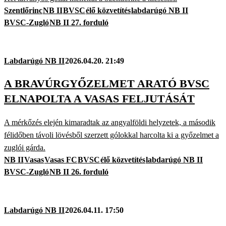
Szentlőrinc
NB II
BVSC
élő közvetítés
labdarúgó NB II
BVSC-Zugló
NB II 27. forduló
Labdarúgó NB II
2026.04.20. 21:49
A BRAVÚRGYŐZELMET ARATÓ BVSC
ELNAPOLTA A VASAS FELJUTÁSÁT
A mérkőzés elején kimaradtak az angyalföldi helyzetek, a második
félidőben távoli lövésből szerzett gólokkal harcolta ki a győzelmet a
zuglói gárda.
NB II
Vasas
Vasas FC
BVSC
élő közvetítés
labdarúgó NB II
BVSC-Zugló
NB II 26. forduló
Labdarúgó NB II
2026.04.11. 17:50