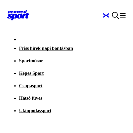
Friss hírek napi bontásban
Sportműsor
Képes Sport
Csupasport
Hátsó füves
Utánpótlássport