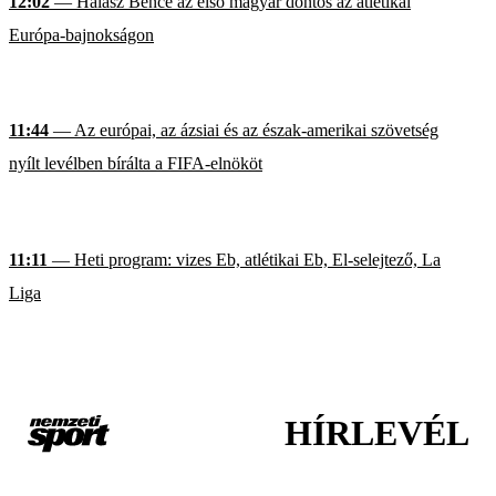
12:02
— Halász Bence az első magyar döntős az atlétikai
Európa-bajnokságon
11:44
— Az európai, az ázsiai és az észak-amerikai szövetség
nyílt levélben bírálta a FIFA-elnököt
11:11
— Heti program: vizes Eb, atlétikai Eb, El-selejtező, La
Liga
HÍRLEVÉL