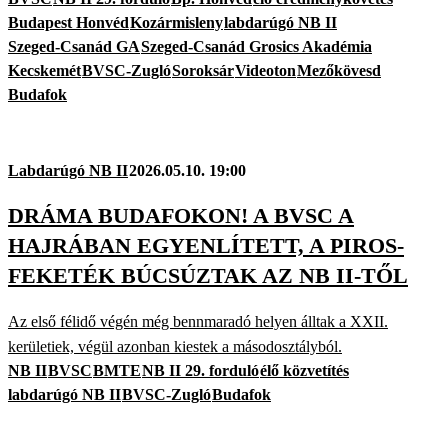
Budapest Honvéd
Kozármisleny
labdarúgó NB II
Szeged-Csanád GA
Szeged-Csanád Grosics Akadémia
Kecskemét
BVSC-Zugló
Soroksár
Videoton
Mezőkövesd
Budafok
Labdarúgó NB II
2026.05.10. 19:00
DRÁMA BUDAFOKON! A BVSC A
HAJRÁBAN EGYENLÍTETT, A PIROS-
FEKETÉK BÚCSÚZTAK AZ NB II-TŐL
Az első félidő végén még bennmaradó helyen álltak a XXII.
kerületiek, végül azonban kiestek a másodosztályból.
NB II
BVSC
BMTE
NB II 29. forduló
élő közvetítés
labdarúgó NB II
BVSC-Zugló
Budafok