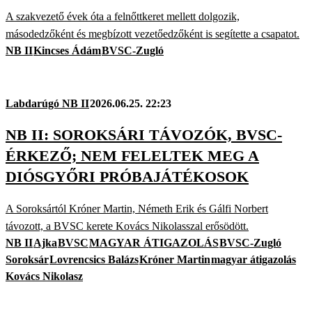
A szakvezető évek óta a felnőttkeret mellett dolgozik,
másodedzőként és megbízott vezetőedzőként is segítette a csapatot.
NB II
Kincses Ádám
BVSC-Zugló
Labdarúgó NB II
2026.06.25. 22:23
NB II: SOROKSÁRI TÁVOZÓK, BVSC-
ÉRKEZŐ; NEM FELELTEK MEG A
DIÓSGYŐRI PRÓBAJÁTÉKOSOK
A Soroksártól Króner Martin, Németh Erik és Gálfi Norbert
távozott, a BVSC kerete Kovács Nikolasszal erősödött.
NB II
Ajka
BVSC
MAGYAR ÁTIGAZOLÁS
BVSC-Zugló
Soroksár
Lovrencsics Balázs
Króner Martin
magyar átigazolás
Kovács Nikolasz