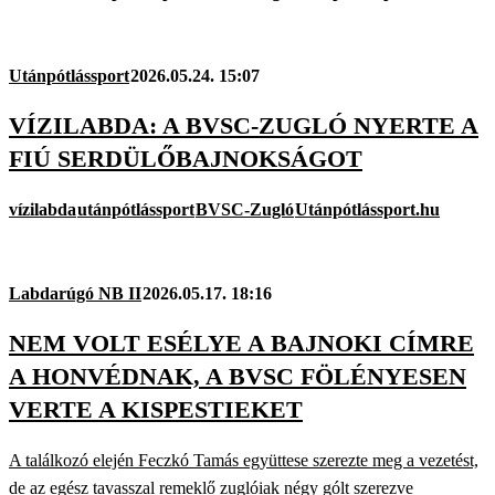
Utánpótlássport
2026.05.24. 15:07
VÍZILABDA: A BVSC-ZUGLÓ NYERTE A
FIÚ SERDÜLŐBAJNOKSÁGOT
vízilabda
utánpótlássport
BVSC-Zugló
Utánpótlássport.hu
Labdarúgó NB II
2026.05.17. 18:16
NEM VOLT ESÉLYE A BAJNOKI CÍMRE
A HONVÉDNAK, A BVSC FÖLÉNYESEN
VERTE A KISPESTIEKET
A találkozó elején Feczkó Tamás együttese szerezte meg a vezetést,
de az egész tavasszal remeklő zuglóiak négy gólt szerezve