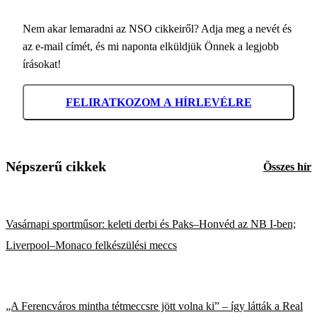
Nem akar lemaradni az NSO cikkeiről? Adja meg a nevét és
az e-mail címét, és mi naponta elküldjük Önnek a legjobb
írásokat!
FELIRATKOZOM A HÍRLEVÉLRE
Népszerű cikkek
Összes hír
Vasárnapi sportműsor: keleti derbi és Paks–Honvéd az NB I-ben;
Liverpool–Monaco felkészülési meccs
„A Ferencváros mintha tétmeccsre jött volna ki” – így látták a Real