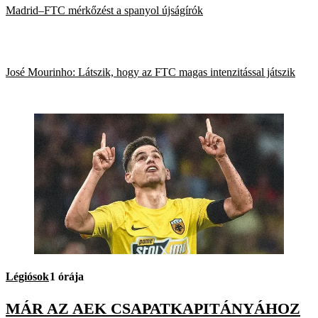
Madrid–FTC mérkőzést a spanyol újságírók
José Mourinho: Látszik, hogy az FTC magas intenzitással játszik
Légiósok
1 órája
MÁR AZ AEK CSAPATKAPITÁNYÁHOZ