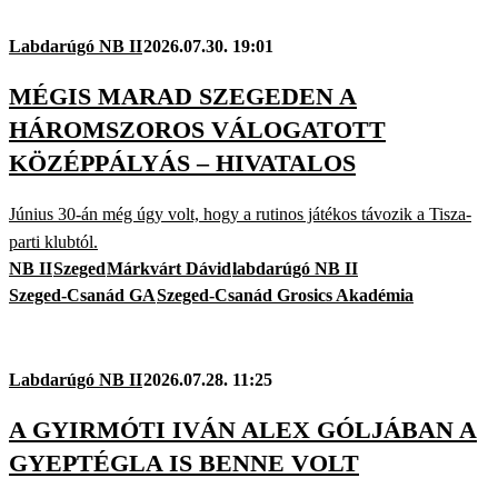
Labdarúgó NB II
2026.07.30. 19:01
MÉGIS MARAD SZEGEDEN A
HÁROMSZOROS VÁLOGATOTT
KÖZÉPPÁLYÁS – HIVATALOS
Június 30-án még úgy volt, hogy a rutinos játékos távozik a Tisza-
parti klubtól.
NB II
Szeged
Márkvárt Dávid
labdarúgó NB II
Szeged-Csanád GA
Szeged-Csanád Grosics Akadémia
Labdarúgó NB II
2026.07.28. 11:25
A GYIRMÓTI IVÁN ALEX GÓLJÁBAN A
GYEPTÉGLA IS BENNE VOLT