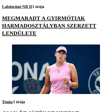
Labdarúgó NB II
1 órája
MEGMARADT A GYIRMÓTIAK
HARMADOSZTÁLYBAN SZERZETT
LENDÜLETE
Tenisz
1 órája