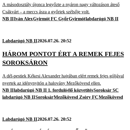
A másodosztály újonca legyőzte a nyáron nagy változáson áteső
Csákvárt – a meccs ásza a győriek szélsője volt.
NB II
Iván Alex
Gyirmót FC Győr
Gyirmót
labdarúgó NB II
Labdarúgó NB II
2026.07.26. 20:52
HÁROM PONTOT ÉRT A REMEK FEJES
SOROKSÁRON
A dél-pestiek Kékesi Alexander hajrában elért remek fejes góljával
nyertek az idénynyitón a halovány Mezőkövesd ellen.
NB II
labdarúgó NB II 1. forduló
élő közvetítés
Soroksár SC
labdarúgó NB II
Soroksár
Mezőkövesd Zsóry FC
Mezőkövesd
Labdarúgó NB II
2026.07.26. 20:52