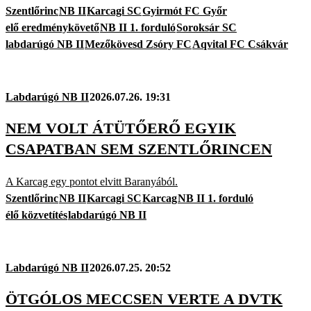
Szentlőrinc
NB II
Karcagi SC
Gyirmót FC Győr
elő eredménykövető
NB II 1. forduló
Soroksár SC
labdarúgó NB II
Mezőkövesd Zsóry FC
Aqvital FC Csákvár
Labdarúgó NB II
2026.07.26. 19:31
NEM VOLT ÁTÜTŐERŐ EGYIK
CSAPATBAN SEM SZENTLŐRINCEN
A Karcag egy pontot elvitt Baranyából.
Szentlőrinc
NB II
Karcagi SC
Karcag
NB II 1. forduló
élő közvetítés
labdarúgó NB II
Labdarúgó NB II
2026.07.25. 20:52
ÖTGÓLOS MECCSEN VERTE A DVTK