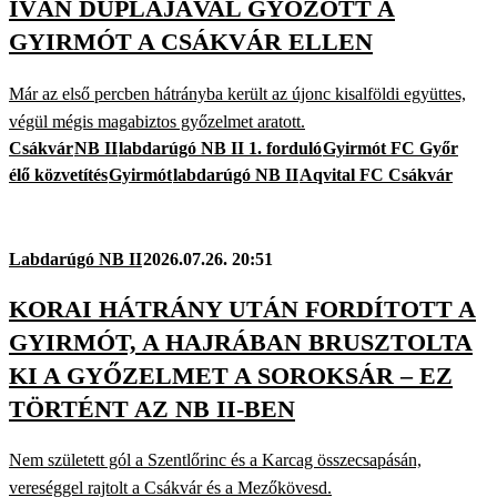
IVÁN DUPLÁJÁVAL GYŐZÖTT A
GYIRMÓT A CSÁKVÁR ELLEN
Már az első percben hátrányba került az újonc kisalföldi együttes,
végül mégis magabiztos győzelmet aratott.
Csákvár
NB II
labdarúgó NB II 1. forduló
Gyirmót FC Győr
élő közvetítés
Gyirmót
labdarúgó NB II
Aqvital FC Csákvár
Labdarúgó NB II
2026.07.26. 20:51
KORAI HÁTRÁNY UTÁN FORDÍTOTT A
GYIRMÓT, A HAJRÁBAN BRUSZTOLTA
KI A GYŐZELMET A SOROKSÁR – EZ
TÖRTÉNT AZ NB II-BEN
Nem született gól a Szentlőrinc és a Karcag összecsapásán,
vereséggel rajtolt a Csákvár és a Mezőkövesd.