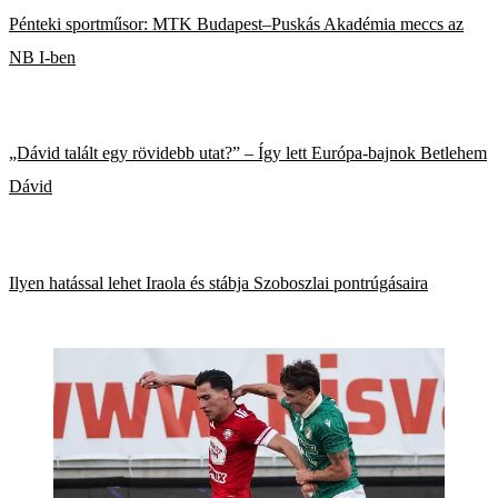
Pénteki sportműsor: MTK Budapest–Puskás Akadémia meccs az
NB I-ben
„Dávid talált egy rövidebb utat?” – Így lett Európa-bajnok Betlehem
Dávid
Ilyen hatással lehet Iraola és stábja Szoboszlai pontrúgásaira