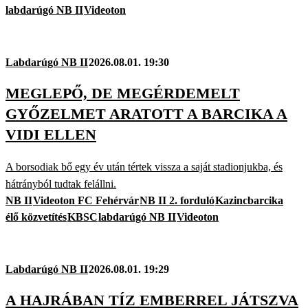
labdarúgó NB II
Videoton
Labdarúgó NB II
2026.08.01. 19:30
MEGLEPŐ, DE MEGÉRDEMELT
GYŐZELMET ARATOTT A BARCIKA A
VIDI ELLEN
A borsodiak bő egy év után tértek vissza a saját stadionjukba, és
hátrányból tudtak felállni.
NB II
Videoton FC Fehérvár
NB II 2. forduló
Kazincbarcika
élő közvetítés
KBSC
labdarúgó NB II
Videoton
Labdarúgó NB II
2026.08.01. 19:29
A HAJRÁBAN TÍZ EMBERREL JÁTSZVA