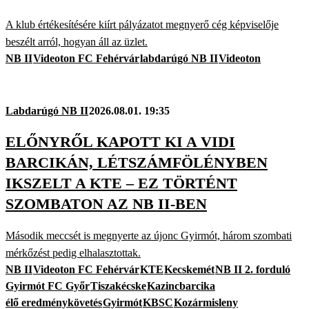
A klub értékesítésére kiírt pályázatot megnyerő cég képviselője
beszélt arról, hogyan áll az üzlet.
NB II
Videoton FC Fehérvár
labdarúgó NB II
Videoton
Labdarúgó NB II
2026.08.01. 19:35
ELŐNYRŐL KAPOTT KI A VIDI
BARCIKÁN, LÉTSZÁMFÖLÉNYBEN
IKSZELT A KTE – EZ TÖRTÉNT
SZOMBATON AZ NB II-BEN
Második meccsét is megnyerte az újonc Gyirmót, három szombati
mérkőzést pedig elhalasztottak.
NB II
Videoton FC Fehérvár
KTE
Kecskemét
NB II 2. forduló
Gyirmót FC Győr
Tiszakécske
Kazincbarcika
élő eredménykövetés
Gyirmót
KBSC
Kozármisleny