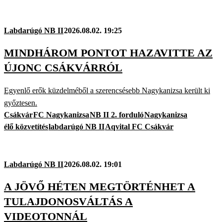
Labdarúgó NB II
2026.08.02. 19:25
MINDHÁROM PONTOT HAZAVITTE AZ
ÚJONC CSÁKVÁRRÓL
Egyenlő erők küzdelméből a szerencsésebb Nagykanizsa került ki
győztesen.
Csákvár
FC Nagykanizsa
NB II 2. forduló
Nagykanizsa
élő közvetítés
labdarúgó NB II
Aqvital FC Csákvár
Labdarúgó NB II
2026.08.02. 19:01
A JÖVŐ HÉTEN MEGTÖRTÉNHET A
TULAJDONOSVÁLTÁS A
VIDEOTONNÁL