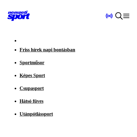
Friss hírek napi bontásban
Sportműsor
Képes Sport
Csupasport
Hátsó füves
Utánpótlássport