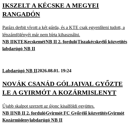
IKSZELT A KÉCSKE A MEGYEI
RANGADÓN
Parázs derbit vívott a két gárda, és a KTE csak egyenlíteni tudott, a
létszámfölényét már nem bírta kihasználni.
NB II
KTE
Kecskemét
NB II 2. forduló
Tiszakécske
élő közvetítés
labdarúgó NB II
Labdarúgó NB II
2026.08.01. 19:24
NOVÁK CSANÁD GÓLJAIVAL GYŐZTE
LE A GYIRMÓT A KOZÁRMISLENYT
Újabb skalpot szerzett az újonc kisalföldi együttes.
NB II
NB II 2. forduló
Gyirmót FC Győr
élő közvetítés
Gyirmót
Kozármisleny
labdarúgó NB II