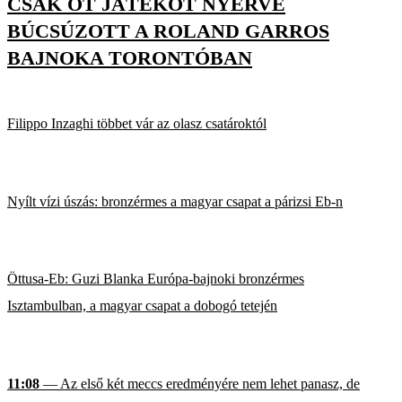
CSAK ÖT JÁTÉKOT NYERVE
BÚCSÚZOTT A ROLAND GARROS
BAJNOKA TORONTÓBAN
Filippo Inzaghi többet vár az olasz csatároktól
Nyílt vízi úszás: bronzérmes a magyar csapat a párizsi Eb-n
Öttusa-Eb: Guzi Blanka Európa-bajnoki bronzérmes
Isztambulban, a magyar csapat a dobogó tetején
11:08
— Az első két meccs eredményére nem lehet panasz, de