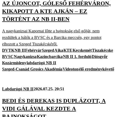
AZ ÚJONCOT, GÓLESŐ FEHÉRVÁRON,
KIKAPOTT A KTE AJKÁN – EZ
TÖRTÉNT AZ NB II-BEN
A nagykanizsai Kapornai lőtte a bajnokság első gólját, nem
rezdültek a hálók a BVSC és a Barcika meccsén, egy pontot
elhozott a Szeged Tiszakécskéről.
DVTK
NB II
Fehérvár
Szeged
Ajka
KTE
Kecskemét
Tiszakécske
BVSC
Nagykanizsa
Kazincbarcika
NB II 1. forduló
Diósgyőr
Kozármisleny
labdarúgó NB II
Szeged-Csanád Grosics Akadémia
Videoton
élő eredménykövető
Labdarúgó NB II
2026.07.25. 20:51
BEDI ÉS DEREKAS IS DUPLÁZOTT, A
VIDI GÁLÁVAL KEZDTE A
BAJNOKSÁGOT