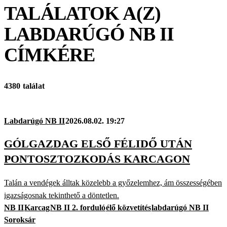
TALÁLATOK A(Z)
LABDARÚGÓ NB II
CÍMKÉRE
4380 találat
Labdarúgó NB II
2026.08.02. 19:27
GÓLGAZDAG ELSŐ FÉLIDŐ UTÁN
PONTOSZTOZKODÁS KARCAGON
Talán a vendégek álltak közelebb a győzelemhez, ám összességében
igazságosnak tekinthető a döntetlen.
NB II
Karcag
NB II 2. forduló
élő közvetítés
labdarúgó NB II
Soroksár