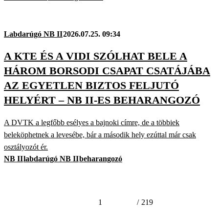
Labdarúgó NB II
2026.07.25. 09:34
A KTE ÉS A VIDI SZÓLHAT BELE A
HÁROM BORSODI CSAPAT CSATÁJÁBA
AZ EGYETLEN BIZTOS FELJUTÓ
HELYÉRT – NB II-ES BEHARANGOZÓ
A DVTK a legfőbb esélyes a bajnoki címre, de a többiek
beleköphetnek a levesébe, bár a második hely ezúttal már csak
osztályozót ér.
NB II
labdarúgó NB II
beharangozó
1
/
219