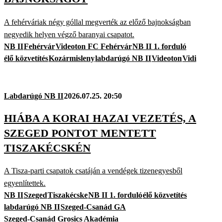
A fehérváriak négy góllal megverték az előző bajnokságban
negyedik helyen végző baranyai csapatot.
NB II
Fehérvár
Videoton FC Fehérvár
NB II 1. forduló
élő közvetítés
Kozármisleny
labdarúgó NB II
Videoton
Vidi
Labdarúgó NB II
2026.07.25. 20:50
HIÁBA A KORAI HAZAI VEZETÉS, A
SZEGED PONTOT MENTETT
TISZAKÉCSKÉN
A Tisza-parti csapatok csatáján a vendégek tizenegyesből
egyenlítettek.
NB II
Szeged
Tiszakécske
NB II 1. forduló
élő közvetítés
labdarúgó NB II
Szeged-Csanád GA
Szeged-Csanád Grosics Akadémia