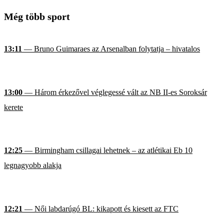
Még több sport
13:11
— Bruno Guimaraes az Arsenalban folytatja – hivatalos
13:00
— Három érkezővel véglegessé vált az NB II-es Soroksár
kerete
12:25
— Birmingham csillagai lehetnek – az atlétikai Eb 10
legnagyobb alakja
12:21
— Női labdarúgó BL: kikapott és kiesett az FTC