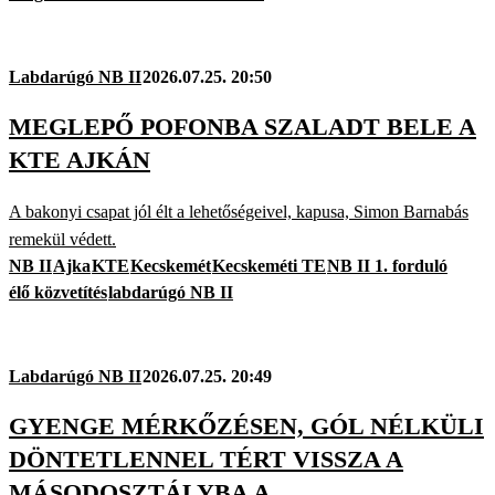
Labdarúgó NB II
2026.07.25. 20:50
MEGLEPŐ POFONBA SZALADT BELE A
KTE AJKÁN
A bakonyi csapat jól élt a lehetőségeivel, kapusa, Simon Barnabás
remekül védett.
NB II
Ajka
KTE
Kecskemét
Kecskeméti TE
NB II 1. forduló
élő közvetítés
labdarúgó NB II
Labdarúgó NB II
2026.07.25. 20:49
GYENGE MÉRKŐZÉSEN, GÓL NÉLKÜLI
DÖNTETLENNEL TÉRT VISSZA A
MÁSODOSZTÁLYBA A