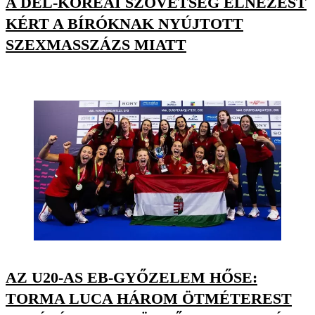
A DÉL-KOREAI SZÖVETSÉG ELNÉZÉST
KÉRT A BÍRÓKNAK NYÚJTOTT
SZEXMASSZÁZS MIATT
AZ U20-AS EB-GYŐZELEM HŐSE:
TORMA LUCA HÁROM ÖTMÉTEREST