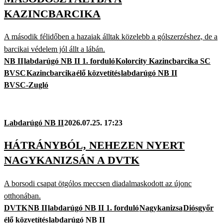
KAZINCBARCIKA
A második félidőben a hazaiak álltak közelebb a gólszerzéshez, de a
barcikai védelem jól állt a lábán.
NB II
labdarúgó NB II 1. forduló
Kolorcity Kazincbarcika SC
BVSC
Kazincbarcika
élő közvetítés
labdarúgó NB II
BVSC-Zugló
Labdarúgó NB II
2026.07.25. 17:23
HÁTRÁNYBÓL, NEHEZEN NYERT
NAGYKANIZSÁN A DVTK
A borsodi csapat ötgólos meccsen diadalmaskodott az újonc
otthonában.
DVTK
NB II
labdarúgó NB II 1. forduló
Nagykanizsa
Diósgyőr
élő közvetítés
labdarúgó NB II