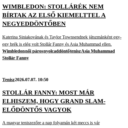
WIMBLEDON: STOLLÁRÉK NEM
BÍRTAK AZ ELSŐ KIEMELTTEL A
NEGYEDDÖNTŐBEN
Katerina Siniakovának és Taylor Townsendnek játszmánként egy-
egy brék is elég volt Stollár Fanny és Asia Muhammad ellen.
Wimbledon
női páros
nyolcaddöntő
tenisz
Asia Muhammad
Stollár Fanny
Tenisz
2026.07.07. 10:50
STOLLÁR FANNY: MOST MÁR
ELHISZEM, HOGY GRAND SLAM-
ELŐDÖNTŐS VAGYOK
A magyar teniszezőre a nap folyamán két meccs is vár