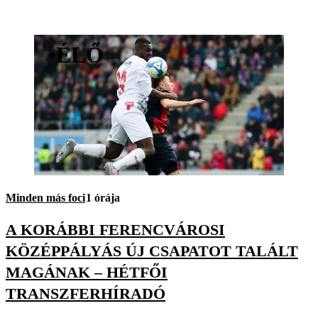
•
ÉLŐ
Minden más foci
1 órája
A KORÁBBI FERENCVÁROSI
KÖZÉPPÁLYÁS ÚJ CSAPATOT TALÁLT
MAGÁNAK – HÉTFŐI
TRANSZFERHÍRADÓ