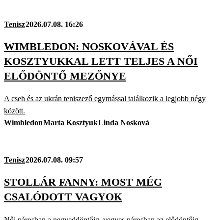
Tenisz
2026.07.08. 16:26
WIMBLEDON: NOSKOVÁVAL ÉS
KOSZTYUKKAL LETT TELJES A NŐI
ELŐDÖNTŐ MEZŐNYE
A cseh és az ukrán teniszező egymással találkozik a legjobb négy
között.
Wimbledon
Marta Kosztyuk
Linda Nosková
Tenisz
2026.07.08. 09:57
STOLLÁR FANNY: MOST MÉG
CSALÓDOTT VAGYOK
Női párosban a negyeddöntőig, vegyes párosban az elődöntőig