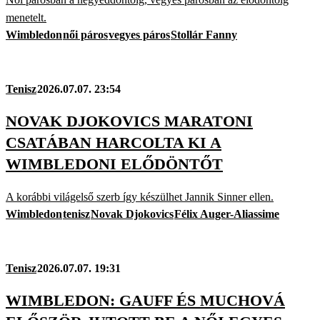
menetelt.
Wimbledon
női páros
vegyes páros
Stollár Fanny
Tenisz
2026.07.07. 23:54
NOVAK DJOKOVICS MARATONI
CSATÁBAN HARCOLTA KI A
WIMBLEDONI ELŐDÖNTŐT
A korábbi világelső szerb így készülhet Jannik Sinner ellen.
Wimbledon
tenisz
Novak Djokovics
Félix Auger-Aliassime
Tenisz
2026.07.07. 19:31
WIMBLEDON: GAUFF ÉS MUCHOVÁ