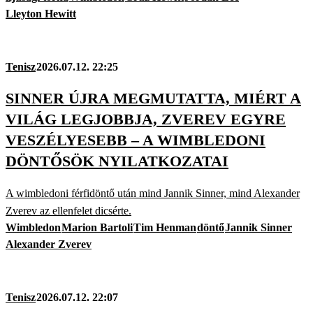
Lleyton Hewitt
Tenisz
2026.07.12. 22:25
SINNER ÚJRA MEGMUTATTA, MIÉRT A
VILÁG LEGJOBBJA, ZVEREV EGYRE
VESZÉLYESEBB – A WIMBLEDONI
DÖNTŐSÖK NYILATKOZATAI
A wimbledoni férfidöntő után mind Jannik Sinner, mind Alexander
Zverev az ellenfelet dicsérte.
Wimbledon
Marion Bartoli
Tim Henman
döntő
Jannik Sinner
Alexander Zverev
Tenisz
2026.07.12. 22:07