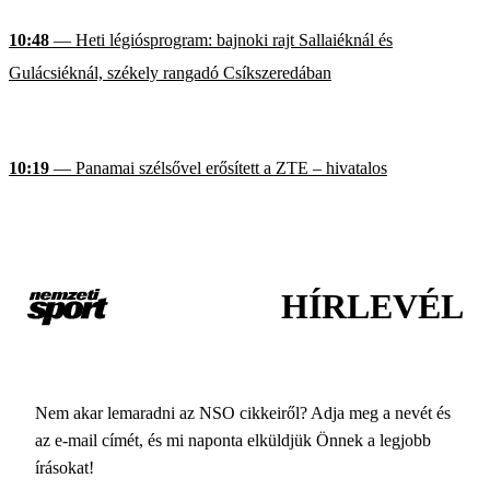
10:48
— Heti légiósprogram: bajnoki rajt Sallaiéknál és
Gulácsiéknál, székely rangadó Csíkszeredában
10:19
— Panamai szélsővel erősített a ZTE – hivatalos
HÍRLEVÉL
Nem akar lemaradni az NSO cikkeiről? Adja meg a nevét és
az e-mail címét, és mi naponta elküldjük Önnek a legjobb
írásokat!