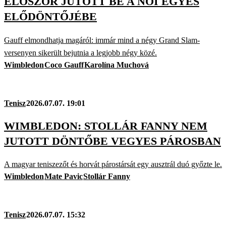
ELŐSZÖR JUTOTT BE A NŐI EGYES
ELŐDÖNTŐJÉBE
Gauff elmondhatja magáról: immár mind a négy Grand Slam-
versenyen sikerült bejutnia a legjobb négy közé.
Wimbledon
Coco Gauff
Karolína Muchová
Tenisz
2026.07.07. 19:01
WIMBLEDON: STOLLÁR FANNY NEM
JUTOTT DÖNTŐBE VEGYES PÁROSBAN
A magyar teniszezőt és horvát párostársát egy ausztrál duó győzte le.
Wimbledon
Mate Pavic
Stollár Fanny
Tenisz
2026.07.07. 15:32