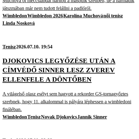
Muchová öt meccslabdát hárított a második szettben, de a harmadik
játszmában már nem tudott felállni a padlóról.
Wimbledon
Wimbledon 2026
Karolína Muchová
női tenisz
Linda Nosková
Tenisz
2026.07.10. 19:54
DJOKOVICS LEGYŐZÉSE UTÁN A
CÍMVÉDŐ SINNER LESZ ZVEREV
ELLENFELE A DÖNTŐBEN
A világelső olasz esélyt sem hagyott a rekorder GS-tornagyőztes
szerbnek, hogy 11. alkalommal is pályára léphessen a wimbledoni
fináléban.
Wimbledon
Tenisz
Novak Djokovics
Jannik Sinner