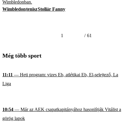
Wimbledonban.
Wimbledon
tenisz
Stollár Fanny
1
/
61
Még több sport
11:11
— Heti program: vizes Eb, atlétikai Eb, El-selejtező, La
Liga
10:54
— Már az AEK csapatkapitányához hasonlítják Vitálist a
görög lapok