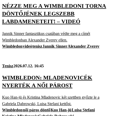
NÉZZE MEG A WIMBLEDONI TORNA
DÖNTŐJÉNEK LEGSZEBB
LABDAMENETEIT! – VIDEÓ
Jannik Sinner fantasztikus csatában védte meg a címét
Wimbledonban Alexander Zverev ellen.
Wimbledon
videó
tenisz
Jannik Sinner
Alexander Zverev
Tenisz
2026.07.12. 16:45
WIMBLEDON: MLADENOVICÉK
NYERTÉK A NŐI PÁROST
Kuo Han-jü és Kristina Mladenovic két szettben győzte le a
Gabriela Dabrowski, Luisa Stefani kettőst.
Wimbledon
női páros döntő
Kuo Han-jü
Luisa Stefani