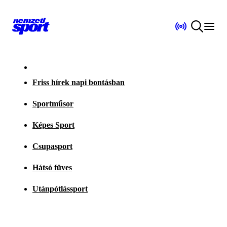
Friss hírek napi bontásban
Sportműsor
Képes Sport
Csupasport
Hátsó füves
Utánpótlássport