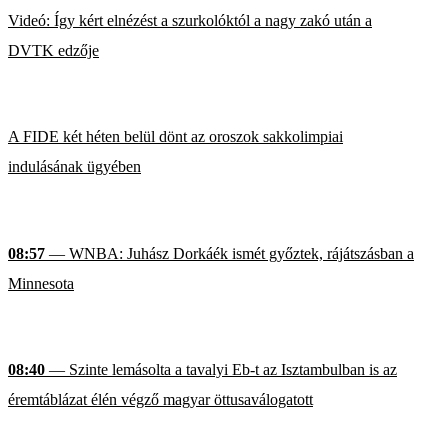
Videó: Így kért elnézést a szurkolóktól a nagy zakó után a
DVTK edzője
A FIDE két héten belül dönt az oroszok sakkolimpiai
indulásának ügyében
08:57
— WNBA: Juhász Dorkáék ismét győztek, rájátszásban a
Minnesota
08:40
— Szinte lemásolta a tavalyi Eb-t az Isztambulban is az
éremtáblázat élén végző magyar öttusaválogatott