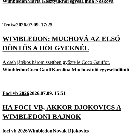
Wimbledon
Marta Kosztyuk
női egyes
Linda Nosková
Tenisz
2026.07.09. 17:25
WIMBLEDON: MUCHOVÁ AZ ELSŐ
DÖNTŐS A HÖLGYEKNÉL
A cseh játékos három szettben győzte le Coco Gauffot.
Wimbledon
Coco Gauff
Karolína Muchová
női egyes
elődöntő
Foci vb 2026
2026.07.09. 15:51
HA FOCI-VB, AKKOR DJOKOVICS A
WIMBLEDONI BAJNOK
foci vb 2026
Wimbledon
Novak Djokovics