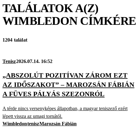
TALÁLATOK A(Z)
WIMBLEDON
CÍMKÉRE
1204 találat
Tenisz
2026.07.14. 16:52
„ABSZOLÚT POZITÍVAN ZÁROM EZT
AZ IDŐSZAKOT” – MAROZSÁN FÁBIÁN
A FÜVES PÁLYÁS SZEZONRÓL
A térde nincs versenyképes állapotban, a magyar teniszező ezért
lépett vissza az umagi tornától.
Wimbledon
tenisz
Marozsán Fábián