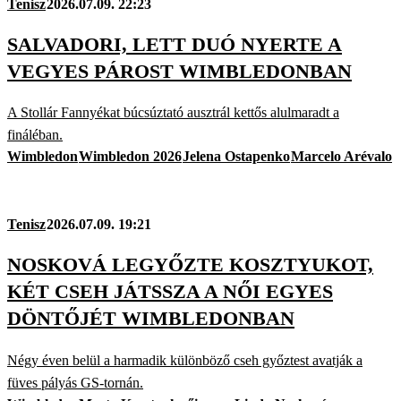
Tenisz
2026.07.09. 22:23
SALVADORI, LETT DUÓ NYERTE A
VEGYES PÁROST WIMBLEDONBAN
A Stollár Fannyékat búcsúztató ausztrál kettős alulmaradt a
fináléban.
Wimbledon
Wimbledon 2026
Jelena Ostapenko
Marcelo Arévalo
Tenisz
2026.07.09. 19:21
NOSKOVÁ LEGYŐZTE KOSZTYUKOT,
KÉT CSEH JÁTSSZA A NŐI EGYES
DÖNTŐJÉT WIMBLEDONBAN
Négy éven belül a harmadik különböző cseh győztest avatják a
füves pályás GS-tornán.