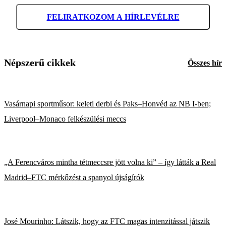
FELIRATKOZOM A HÍRLEVÉLRE
Népszerű cikkek
Összes hír
Vasárnapi sportműsor: keleti derbi és Paks–Honvéd az NB I-ben;
Liverpool–Monaco felkészülési meccs
„A Ferencváros mintha tétmeccsre jött volna ki” – így látták a Real
Madrid–FTC mérkőzést a spanyol újságírók
José Mourinho: Látszik, hogy az FTC magas intenzitással játszik