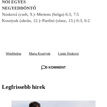
NŐI EGYES
NEGYEDDÖNTŐ
Nosková (cseh, 9.)–Mertens (belga) 6:3, 7:5
Kosztyuk (ukrán, 12.)–Paolini (olasz, 13.) 6:3, 6:2
Wimbledon
Marta Kosztyuk
Linda Nosková
0 KOMMENT
Legfrissebb hírek