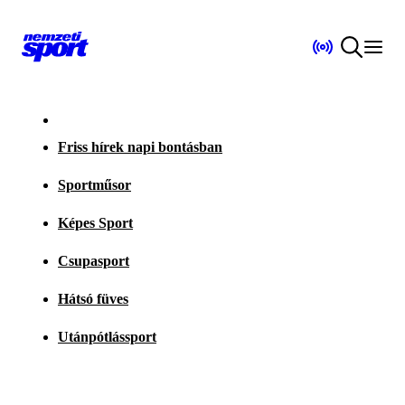
Friss hírek napi bontásban
Sportműsor
Képes Sport
Csupasport
Hátsó füves
Utánpótlássport