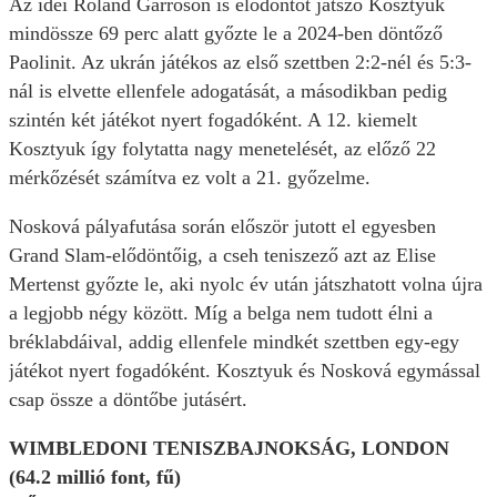
Az idei Roland Garroson is elődöntőt játszó Kosztyuk
mindössze 69 perc alatt győzte le a 2024-ben döntőző
Paolinit. Az ukrán játékos az első szettben 2:2-nél és 5:3-
nál is elvette ellenfele adogatását, a másodikban pedig
szintén két játékot nyert fogadóként. A 12. kiemelt
Kosztyuk így folytatta nagy menetelését, az előző 22
mérkőzését számítva ez volt a 21. győzelme.
Nosková pályafutása során először jutott el egyesben
Grand Slam-elődöntőig, a cseh teniszező azt az Elise
Mertenst győzte le, aki nyolc év után játszhatott volna újra
a legjobb négy között. Míg a belga nem tudott élni a
bréklabdáival, addig ellenfele mindkét szettben egy-egy
játékot nyert fogadóként. Kosztyuk és Nosková egymással
csap össze a döntőbe jutásért.
WIMBLEDONI TENISZBAJNOKSÁG, LONDON
(64.2 millió font, fű)