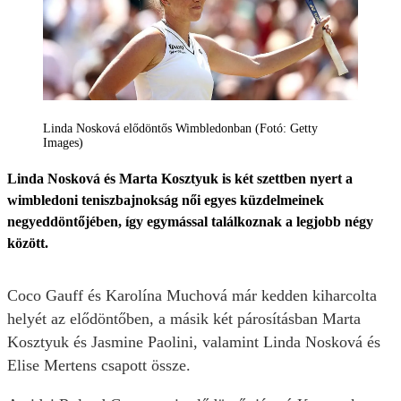
Linda Nosková elődöntős Wimbledonban (Fotó: Getty
Images)
Linda Nosková és Marta Kosztyuk is két szettben nyert a
wimbledoni teniszbajnokság női egyes küzdelmeinek
negyeddöntőjében, így egymással találkoznak a legjobb négy
között.
Coco Gauff és Karolína Muchová már kedden kiharcolta
helyét az elődöntőben, a másik két párosításban Marta
Kosztyuk és Jasmine Paolini, valamint Linda Nosková és
Elise Mertens csapott össze.