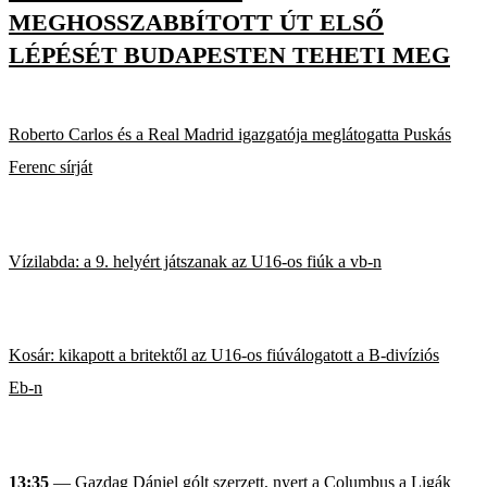
MEGHOSSZABBÍTOTT ÚT ELSŐ
LÉPÉSÉT BUDAPESTEN TEHETI MEG
Roberto Carlos és a Real Madrid igazgatója meglátogatta Puskás
Ferenc sírját
Vízilabda: a 9. helyért játszanak az U16-os fiúk a vb-n
Kosár: kikapott a britektől az U16-os fiúválogatott a B-divíziós
Eb-n
13:35
— Gazdag Dániel gólt szerzett, nyert a Columbus a Ligák