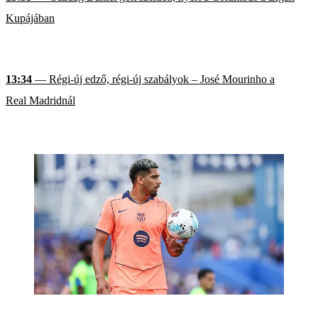
Kupájában
13:34
— Régi-új edző, régi-új szabályok – José Mourinho a
Real Madridnál