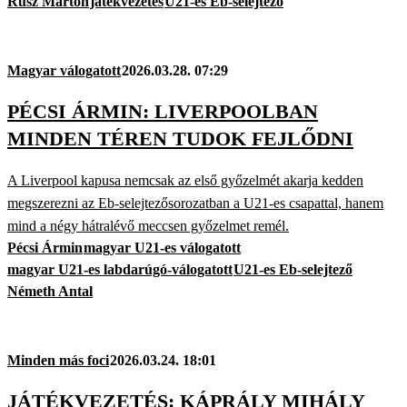
Rúsz Márton
játékvezetés
U21-es Eb-selejtező
Magyar válogatott
2026.03.28. 07:29
PÉCSI ÁRMIN: LIVERPOOLBAN
MINDEN TÉREN TUDOK FEJLŐDNI
A Liverpool kapusa nemcsak az első győzelmét akarja kedden
megszerezni az Eb-selejtezősorozatban a U21-es csapattal, hanem
mind a négy hátralévő meccsen győzelmet remél.
Pécsi Ármin
magyar U21-es válogatott
magyar U21-es labdarúgó-válogatott
U21-es Eb-selejtező
Németh Antal
Minden más foci
2026.03.24. 18:01
JÁTÉKVEZETÉS: KÁPRÁLY MIHÁLY