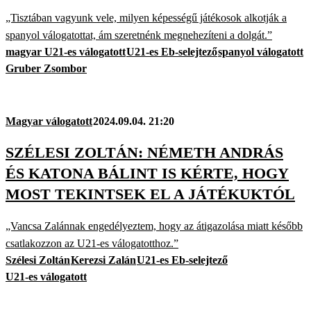
„Tisztában vagyunk vele, milyen képességű játékosok alkotják a
spanyol válogatottat, ám szeretnénk megnehezíteni a dolgát.”
magyar U21-es válogatott
U21-es Eb-selejtező
spanyol válogatott
Gruber Zsombor
Magyar válogatott
2024.09.04. 21:20
SZÉLESI ZOLTÁN: NÉMETH ANDRÁS
ÉS KATONA BÁLINT IS KÉRTE, HOGY
MOST TEKINTSEK EL A JÁTÉKUKTÓL
„Vancsa Zalánnak engedélyeztem, hogy az átigazolása miatt később
csatlakozzon az U21-es válogatotthoz.”
Szélesi Zoltán
Kerezsi Zalán
U21-es Eb-selejtező
U21-es válogatott