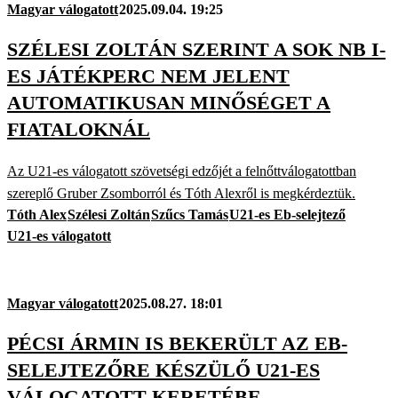
Magyar válogatott
2025.09.04. 19:25
SZÉLESI ZOLTÁN SZERINT A SOK NB I-
ES JÁTÉKPERC NEM JELENT
AUTOMATIKUSAN MINŐSÉGET A
FIATALOKNÁL
Az U21-es válogatott szövetségi edzőjét a felnőttválogatottban
szereplő Gruber Zsomborról és Tóth Alexről is megkérdeztük.
Tóth Alex
Szélesi Zoltán
Szűcs Tamás
U21-es Eb-selejtező
U21-es válogatott
Magyar válogatott
2025.08.27. 18:01
PÉCSI ÁRMIN IS BEKERÜLT AZ EB-
SELEJTEZŐRE KÉSZÜLŐ U21-ES
VÁLOGATOTT KERETÉBE