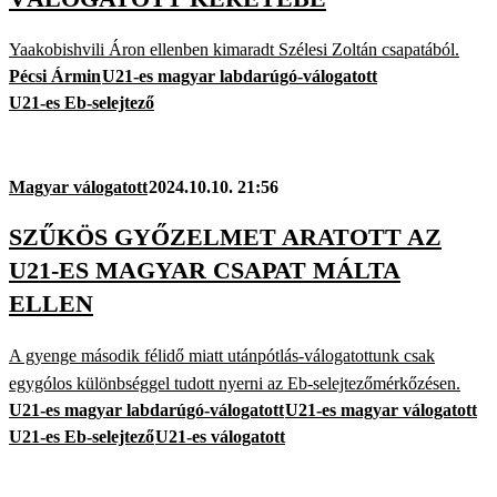
Yaakobishvili Áron ellenben kimaradt Szélesi Zoltán csapatából.
Pécsi Ármin
U21-es magyar labdarúgó-válogatott
U21-es Eb-selejtező
Magyar válogatott
2024.10.10. 21:56
SZŰKÖS GYŐZELMET ARATOTT AZ
U21-ES MAGYAR CSAPAT MÁLTA
ELLEN
A gyenge második félidő miatt utánpótlás-válogatottunk csak
egygólos különbséggel tudott nyerni az Eb-selejtezőmérkőzésen.
U21-es magyar labdarúgó-válogatott
U21-es magyar válogatott
U21-es Eb-selejtező
U21-es válogatott