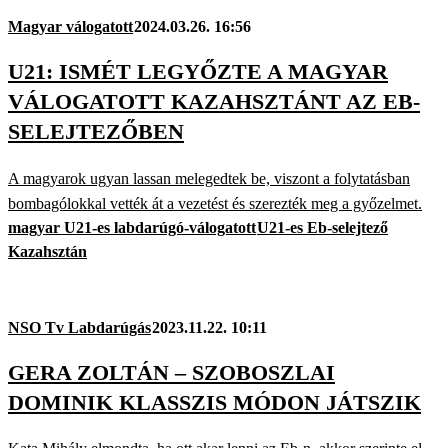
Magyar válogatott
2024.03.26. 16:56
U21: ISMÉT LEGYŐZTE A MAGYAR
VÁLOGATOTT KAZAHSZTÁNT AZ EB-
SELEJTEZŐBEN
A magyarok ugyan lassan melegedtek be, viszont a folytatásban
bombagólokkal vették át a vezetést és szerezték meg a győzelmet.
magyar U21-es labdarúgó-válogatott
U21-es Eb-selejtező
Kazahsztán
NSO Tv Labdarúgás
2023.11.22. 10:11
GERA ZOLTÁN – SZOBOSZLAI
DOMINIK KLASSZIS MÓDON JÁTSZIK