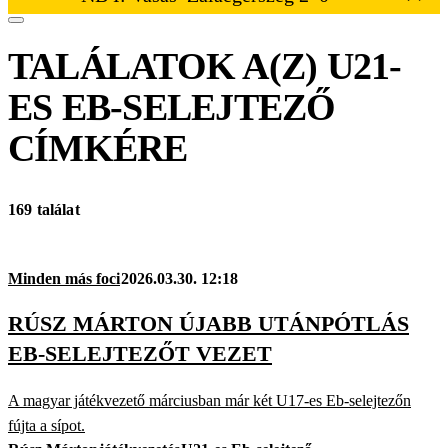
TALÁLATOK A(Z)
U21-
ES EB-SELEJTEZŐ
CÍMKÉRE
169 találat
Minden más foci
2026.03.30. 12:18
RÚSZ MÁRTON ÚJABB UTÁNPÓTLÁS
EB-SELEJTEZŐT VEZET
A magyar játékvezető márciusban már két U17-es Eb-selejtezőn
fújta a sípot.