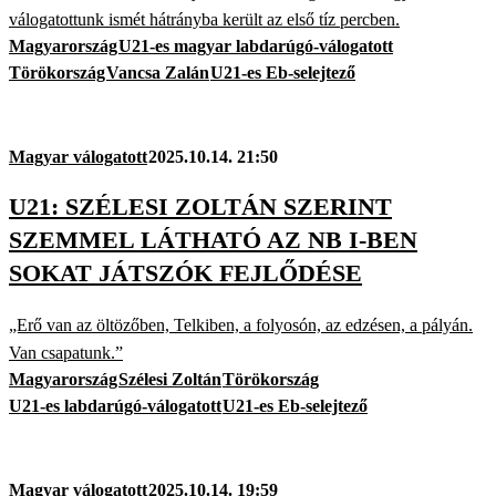
válogatottunk ismét hátrányba került az első tíz percben.
Magyarország
U21-es magyar labdarúgó-válogatott
Törökország
Vancsa Zalán
U21-es Eb-selejtező
Magyar válogatott
2025.10.14. 21:50
U21: SZÉLESI ZOLTÁN SZERINT
SZEMMEL LÁTHATÓ AZ NB I-BEN
SOKAT JÁTSZÓK FEJLŐDÉSE
„Erő van az öltözőben, Telkiben, a folyosón, az edzésen, a pályán.
Van csapatunk.”
Magyarország
Szélesi Zoltán
Törökország
U21-es labdarúgó-válogatott
U21-es Eb-selejtező
Magyar válogatott
2025.10.14. 19:59