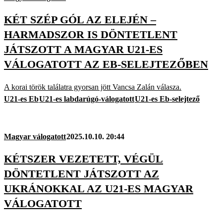
KÉT SZÉP GÓL AZ ELEJÉN –
HARMADSZOR IS DÖNTETLENT
JÁTSZOTT A MAGYAR U21-ES
VÁLOGATOTT AZ EB-SELEJTEZŐBEN
A korai török találatra gyorsan jött Vancsa Zalán válasza.
U21-es Eb
U21-es labdarúgó-válogatott
U21-es Eb-selejtező
Magyar válogatott
2025.10.10. 20:44
KÉTSZER VEZETETT, VÉGÜL
DÖNTETLENT JÁTSZOTT AZ
UKRÁNOKKAL AZ U21-ES MAGYAR
VÁLOGATOTT