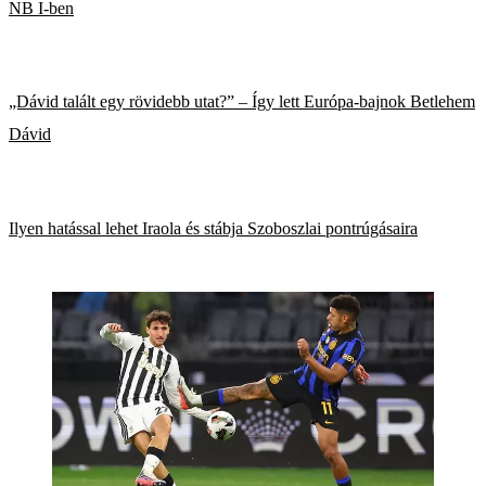
NB I-ben
„Dávid talált egy rövidebb utat?” – Így lett Európa-bajnok Betlehem
Dávid
Ilyen hatással lehet Iraola és stábja Szoboszlai pontrúgásaira