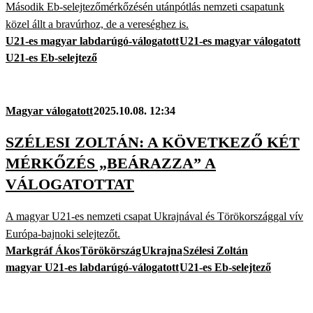
Második Eb-selejtezőmérkőzésén utánpótlás nemzeti csapatunk
közel állt a bravúrhoz, de a vereséghez is.
U21-es magyar labdarúgó-válogatott
U21-es magyar válogatott
U21-es Eb-selejtező
Magyar válogatott
2025.10.08. 12:34
SZÉLESI ZOLTÁN: A KÖVETKEZŐ KÉT
MÉRKŐZÉS „BEÁRAZZA” A
VÁLOGATOTTAT
A magyar U21-es nemzeti csapat Ukrajnával és Törökországgal vív
Európa-bajnoki selejtezőt.
Markgráf Ákos
Törökörszág
Ukrajna
Szélesi Zoltán
magyar U21-es labdarúgó-válogatott
U21-es Eb-selejtező