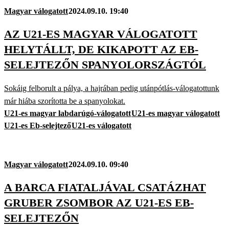
Magyar válogatott
2024.09.10. 19:40
AZ U21-ES MAGYAR VÁLOGATOTT
HELYTÁLLT, DE KIKAPOTT AZ EB-
SELEJTEZŐN SPANYOLORSZÁGTÓL
Sokáig felborult a pálya, a hajrában pedig utánpótlás-válogatottunk
már hiába szorította be a spanyolokat.
U21-es magyar labdarúgó-válogatott
U21-es magyar válogatott
U21-es Eb-selejtező
U21-es válogatott
Magyar válogatott
2024.09.10. 09:40
A BARCA FIATALJÁVAL CSATÁZHAT
GRUBER ZSOMBOR AZ U21-ES EB-
SELEJTEZŐN