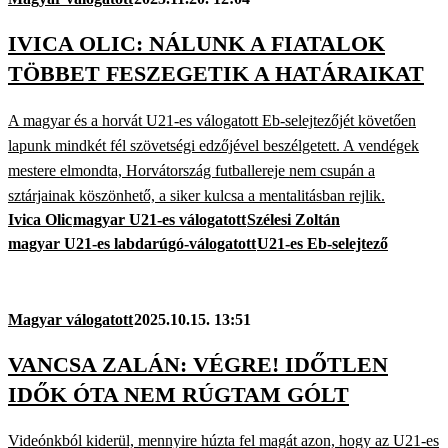
IVICA OLIC: NÁLUNK A FIATALOK
TÖBBET FESZEGETIK A HATÁRAIKAT
A magyar és a horvát U21-es válogatott Eb-selejtezőjét követően
lapunk mindkét fél szövetségi edzőjével beszélgetett. A vendégek
mestere elmondta, Horvátország futballereje nem csupán a
sztárjainak köszönhető, a siker kulcsa a mentalitásban rejlik.
Ivica Olic
magyar U21-es válogatott
Szélesi Zoltán
magyar U21-es labdarúgó-válogatott
U21-es Eb-selejtező
Magyar válogatott
2025.10.15. 13:51
VANCSA ZALÁN: VÉGRE! IDŐTLEN
IDŐK ÓTA NEM RÚGTAM GÓLT
Videónkból kiderül, mennyire húzta fel magát azon, hogy az U21-es