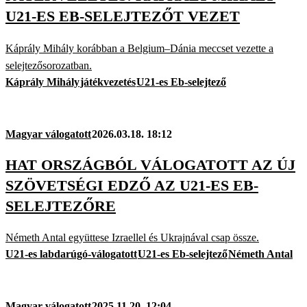
U21-ES EB-SELEJTEZŐT VEZET
Káprály Mihály korábban a Belgium–Dánia meccset vezette a
selejtezősorozatban.
Káprály Mihály
játékvezetés
U21-es Eb-selejtező
Magyar válogatott
2026.03.18. 18:12
HAT ORSZÁGBÓL VÁLOGATOTT AZ ÚJ
SZÖVETSÉGI EDZŐ AZ U21-ES EB-
SELEJTEZŐRE
Németh Antal együttese Izraellel és Ukrajnával csap össze.
U21-es labdarúgó-válogatott
U21-es Eb-selejtező
Németh Antal
Magyar válogatott
2025.11.20. 12:04