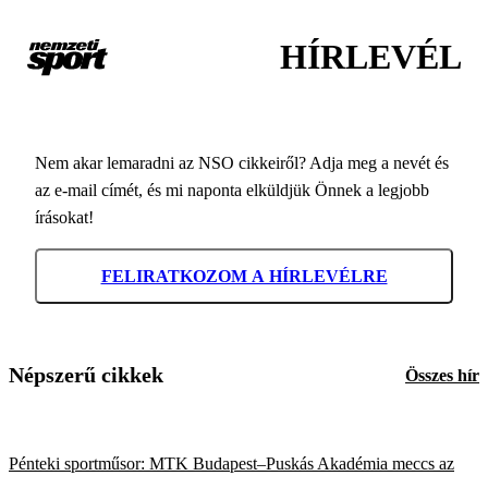
HÍRLEVÉL
Nem akar lemaradni az NSO cikkeiről? Adja meg a nevét és
az e-mail címét, és mi naponta elküldjük Önnek a legjobb
írásokat!
FELIRATKOZOM A HÍRLEVÉLRE
Népszerű cikkek
Összes hír
Pénteki sportműsor: MTK Budapest–Puskás Akadémia meccs az