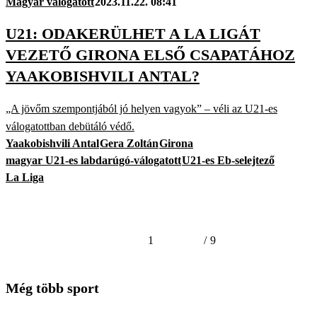
Magyar válogatott
2023.11.22. 08:41
U21: ODAKERÜLHET A LA LIGÁT
VEZETŐ GIRONA ELSŐ CSAPATÁHOZ
YAAKOBISHVILI ANTAL?
„A jövőm szempontjából jó helyen vagyok” – véli az U21-es
válogatottban debütáló védő.
Yaakobishvili Antal
Gera Zoltán
Girona
magyar U21-es labdarúgó-válogatott
U21-es Eb-selejtező
La Liga
1
/
9
Még több sport