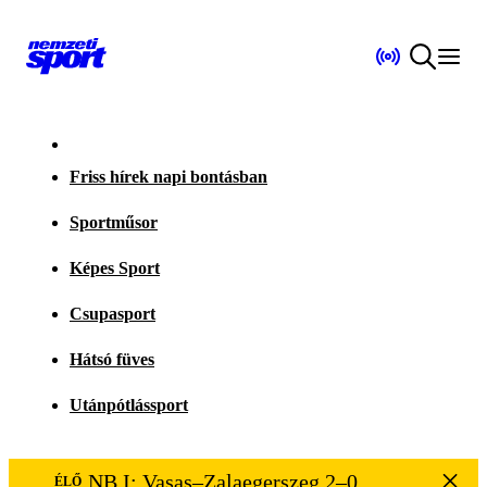
Friss hírek napi bontásban
Sportműsor
Képes Sport
Csupasport
Hátsó füves
Utánpótlássport
NB I: Vasas–Zalaegerszeg 2–0
ÉLŐ