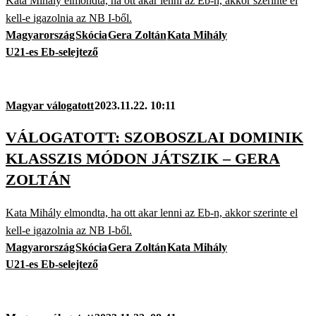
Kata Mihály elmondta, ha ott akar lenni az Eb-n, akkor szerinte el
kell-e igazolnia az NB I-ből.
Magyarország
Skócia
Gera Zoltán
Kata Mihály
U21-es Eb-selejtező
Magyar válogatott
2023.11.22. 10:11
VÁLOGATOTT: SZOBOSZLAI DOMINIK
KLASSZIS MÓDON JÁTSZIK – GERA
ZOLTÁN
Kata Mihály elmondta, ha ott akar lenni az Eb-n, akkor szerinte el
kell-e igazolnia az NB I-ből.
Magyarország
Skócia
Gera Zoltán
Kata Mihály
U21-es Eb-selejtező