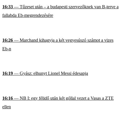
16:33
— Tűzeset után – a budapesti szervezőknek van B-terve a
fallabda Eb-megrendezésére
16:26
— Marchand kihagyja a két vegyesúszó számot a vizes
Eb-n
16:19
— Gyász: elhunyt Lionel Messi édesapja
16:16
— NB I: egy félidő után két góllal vezet a Vasas a ZTE
ellen