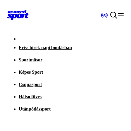
Friss hírek napi bontásban
Sportműsor
Képes Sport
Csupasport
Hátsó füves
Utánpótlássport