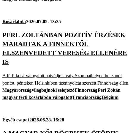
Kosárlabda
2026.07.05. 13:25
PERL ZOLTÁNBAN POZITÍV ÉRZÉSEK
MARADTAK A FINNEKTŐL
ELSZENVEDETT VERESÉG ELLENÉRE
IS
A férfi kosárválogatott hátvédje tavaly Szombathelyen huszonöt
pontot, pénteken Helsinkiben tizennyolcat szerzett Finnország ellen..
Magyarország
világbajnoki selejtező
Finnország
Perl Zoltán
magyar férfi kosárlabda-válogatott
Franciaország
Belgium
Egyéb csapat
2026.06.28. 16:28