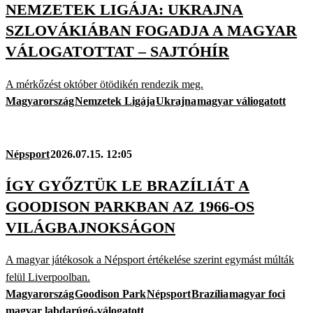
NEMZETEK LIGÁJA: UKRAJNA
SZLOVÁKIÁBAN FOGADJA A MAGYAR
VÁLOGATOTTAT – SAJTÓHÍR
A mérkőzést október ötödikén rendezik meg.
Magyarország
Nemzetek Ligája
Ukrajna
magyar váliogatott
Népsport
2026.07.15. 12:05
ÍGY GYŐZTÜK LE BRAZÍLIÁT A
GOODISON PARKBAN AZ 1966-OS
VILÁGBAJNOKSÁGON
A magyar játékosok a Népsport értékelése szerint egymást múlták
felül Liverpoolban.
Magyarország
Goodison Park
Népsport
Brazília
magyar foci
magyar labdarúgó-válogatott