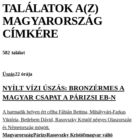
TALÁLATOK A(Z)
MAGYARORSZÁG
CÍMKÉRE
582 találat
Úszás
22 órája
NYÍLT VÍZI ÚSZÁS: BRONZÉRMES A
MAGYAR CSAPAT A PÁRIZSI EB-N
A harmadik helyen ért célba Fábián Bettina, Mihályvári-Farkas
Viktória, Betlehem Dávid, Rasovszky Kristóf négyes Olaszország
és Németország mögött.
Magyarország
Párizs
Rasovszky Kristóf
magyar váltó