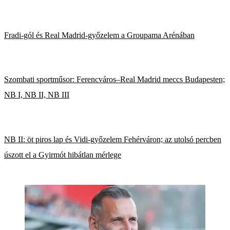
Fradi-gól és Real Madrid-győzelem a Groupama Arénában
Szombati sportműsor: Ferencváros–Real Madrid meccs Budapesten;
NB I, NB II, NB III
NB II: öt piros lap és Vidi-győzelem Fehérváron; az utolsó percben
úszott el a Gyirmót hibátlan mérlege