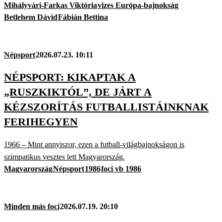
Mihályvári-Farkas Viktória
vizes Európa-bajnokság
Betlehem Dávid
Fábián Bettina
Népsport
2026.07.23. 10:11
NÉPSPORT: KIKAPTAK A
„RUSZKIKTÓL”, DE JÁRT A
KÉZSZORÍTÁS FUTBALLISTÁINKNAK
FERIHEGYEN
1966 – Mint annyiszor, ezen a futball-világbajnokságon is
szimpatikus vesztes lett Magyarország.
Magyarország
Népsport
1986
foci vb 1986
Minden más foci
2026.07.19. 20:10