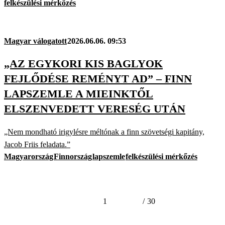
felkészülési mérkőzés
Magyar válogatott
2026.06.06. 09:53
„AZ EGYKORI KIS BAGLYOK
FEJLŐDÉSE REMÉNYT AD” – FINN
LAPSZEMLE A MIEINKTŐL
ELSZENVEDETT VERESÉG UTÁN
„Nem mondható irigylésre méltónak a finn szövetségi kapitány,
Jacob Friis feladata.”
Magyarország
Finnország
lapszemle
felkészülési mérkőzés
1
/
30