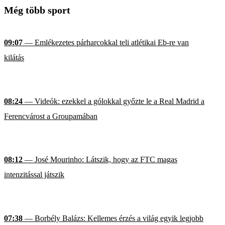
Még több sport
09:07
— Emlékezetes párharcokkal teli atlétikai Eb-re van
kilátás
08:24
— Videók: ezekkel a gólokkal győzte le a Real Madrid a
Ferencvárost a Groupamában
08:12
— José Mourinho: Látszik, hogy az FTC magas
intenzitással játszik
07:38
— Borbély Balázs: Kellemes érzés a világ egyik legjobb