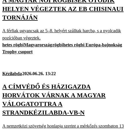
A MAGYAR NŐI RÖGBISEK ÖTÖDIK
HELYEN VÉGEZTEK AZ EB CHISINAUI
TORNÁJÁN
A férfiak ugyancsak az 5–8. helyért szálltak harcba, s a nyolcadik
pozícióban végeztek.
hetes rögbi
Magyarország
rögbi
hetes rögbi Európa-bajnokság
Trophy csoport
Kézilabda
2026.06.26. 13:22
A CÍMVÉDŐ ÉS HÁZIGAZDA
HORVÁTOK VÁRNAK A MAGYAR
VÁLOGATOTTRA A
STRANDKÉZILABDA-VB-N
A nemzetközi szövetség honlapja szerint a mérkőzés szombaton 13