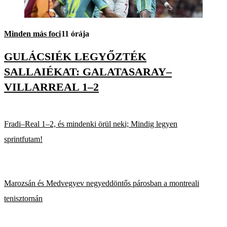
Minden más foci
11 órája
GULÁCSIÉK LEGYŐZTÉK
SALLAIÉKAT: GALATASARAY–
VILLARREAL 1–2
Fradi–Real 1–2, és mindenki örül neki; Mindig legyen
sprintfutam!
Marozsán és Medvegyev negyeddöntős párosban a montreali
tenisztornán