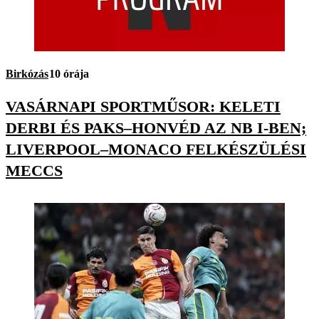
Birkózás
10 órája
VASÁRNAPI SPORTMŰSOR: KELETI
DERBI ÉS PAKS–HONVÉD AZ NB I-BEN;
LIVERPOOL–MONACO FELKÉSZÜLÉSI
MECCS