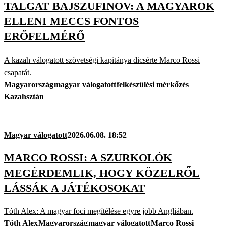
TALGAT BAJSZUFINOV: A MAGYAROK
ELLENI MECCS FONTOS
ERŐFELMÉRŐ
A kazah válogatott szövetségi kapitánya dicsérte Marco Rossi
csapatát.
Magyarország
magyar válogatott
felkészülési mérkőzés
Kazahsztán
Magyar válogatott
2026.06.08. 18:52
MARCO ROSSI: A SZURKOLÓK
MEGÉRDEMLIK, HOGY KÖZELRŐL
LÁSSÁK A JÁTÉKOSOKAT
Tóth Alex: A magyar foci megítélése egyre jobb Angliában.
Tóth Alex
Magyarország
magyar válogatott
Marco Rossi