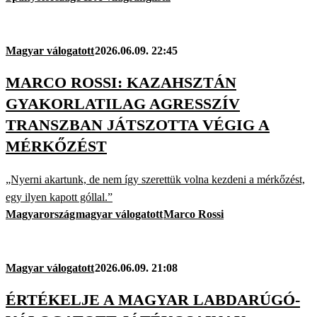
Magyar válogatott
2026.06.09. 22:45
MARCO ROSSI: KAZAHSZTÁN
GYAKORLATILAG AGRESSZÍV
TRANSZBAN JÁTSZOTTA VÉGIG A
MÉRKŐZÉST
„Nyerni akartunk, de nem így szerettük volna kezdeni a mérkőzést,
egy ilyen kapott góllal.”
Magyarország
magyar válogatott
Marco Rossi
Magyar válogatott
2026.06.09. 21:08
ÉRTÉKELJE A MAGYAR LABDARÚGÓ-