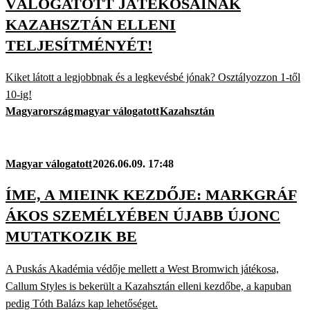
VÁLOGATOTT JÁTÉKOSAINAK
KAZAHSZTÁN ELLENI
TELJESÍTMÉNYÉT!
Kiket látott a legjobbnak és a legkevésbé jónak? Osztályozzon 1-től
10-ig!
Magyarország
magyar válogatott
Kazahsztán
Magyar válogatott
2026.06.09. 17:48
ÍME, A MIEINK KEZDŐJE: MARKGRÁF
ÁKOS SZEMÉLYÉBEN ÚJABB ÚJONC
MUTATKOZIK BE
A Puskás Akadémia védője mellett a West Bromwich játékosa,
Callum Styles is bekerült a Kazahsztán elleni kezdőbe, a kapuban
pedig Tóth Balázs kap lehetőséget.