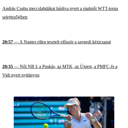
András Csaba meccslabdákat hárítva nyert a malmői WTT-torna
selejtezőjében
20:57
— A Nantes ellen tesztelt először a szegedi kézicsapat
20:35
— Női NB I: a Puskás, az MTK, az Újpest, a PMFC és a
Vidi nyert nyitányon