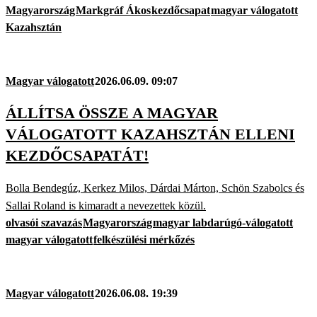
Magyarország
Markgráf Ákos
kezdőcsapat
magyar válogatott
Kazahsztán
Magyar válogatott
2026.06.09. 09:07
ÁLLÍTSA ÖSSZE A MAGYAR
VÁLOGATOTT KAZAHSZTÁN ELLENI
KEZDŐCSAPATÁT!
Bolla Bendegúz, Kerkez Milos, Dárdai Márton, Schön Szabolcs és
Sallai Roland is kimaradt a nevezettek közül.
olvasói szavazás
Magyarország
magyar labdarúgó-válogatott
magyar válogatott
felkészülési mérkőzés
Magyar válogatott
2026.06.08. 19:39