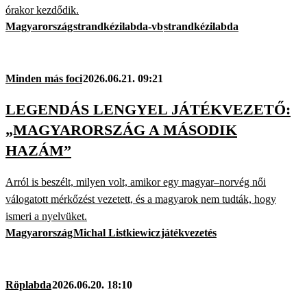
órakor kezdődik.
Magyarország
strandkézilabda-vb
strandkézilabda
Minden más foci
2026.06.21. 09:21
LEGENDÁS LENGYEL JÁTÉKVEZETŐ:
„MAGYARORSZÁG A MÁSODIK
HAZÁM”
Arról is beszélt, milyen volt, amikor egy magyar–norvég női
válogatott mérkőzést vezetett, és a magyarok nem tudták, hogy
ismeri a nyelvüket.
Magyarország
Michal Listkiewicz
játékvezetés
Röplabda
2026.06.20. 18:10