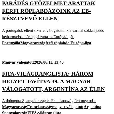
PARÁDÉS GYŐZELMET ARATTAK
FÉRFI RÖPLABDÁZÓINK AZ EB-
RÉSZTVEVŐ ELLEN
A portugálok elleni sikerrel válogatottunk a vártnál sokkal jobb,
kétharmados mérleggel zárta az Európa-ligát.
Portugália
Magyarország
férfi röplabda Európa-liga
Magyar válogatott
2026.06.11. 13:40
FIFA-VILÁGRANGLISTA: HÁROM
HELYET JAVÍTVA 39. A MAGYAR
VÁLOGATOTT, ARGENTÍNA AZ ÉLEN
A dobogóra Spanyolország és Franciaország fért még oda.
Magyarország
Franciaország
magyar válogatott
Argentína
Spanyolország
FIFA-világranglista