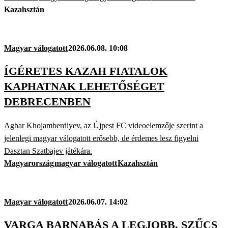
Kazahsztán
Magyar válogatott
2026.06.08. 10:08
ÍGÉRETES KAZAH FIATALOK
KAPHATNAK LEHETŐSÉGET
DEBRECENBEN
Agbar Khojamberdiyev, az Újpest FC videoelemzője szerint a
jelenlegi magyar válogatott erősebb, de érdemes lesz figyelni
Dasztan Szatbajev játékára.
Magyarország
magyar válogatott
Kazahsztán
Magyar válogatott
2026.06.07. 14:02
VARGA BARNABÁS A LEGJOBB, SZŰCS