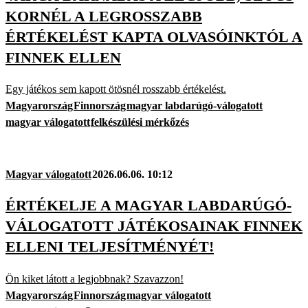
KORNÉL A LEGROSSZABB
ÉRTÉKELÉST KAPTA OLVASÓINKTÓL A
FINNEK ELLEN
Egy játékos sem kapott ötösnél rosszabb értékelést.
Magyarország
Finnország
magyar labdarúgó-válogatott
magyar válogatott
felkészülési mérkőzés
Magyar válogatott
2026.06.06. 10:12
ÉRTÉKELJE A MAGYAR LABDARÚGÓ-
VÁLOGATOTT JÁTÉKOSAINAK FINNEK
ELLENI TELJESÍTMÉNYÉT!
Ön kiket látott a legjobbnak? Szavazzon!
Magyarország
Finnország
magyar válogatott