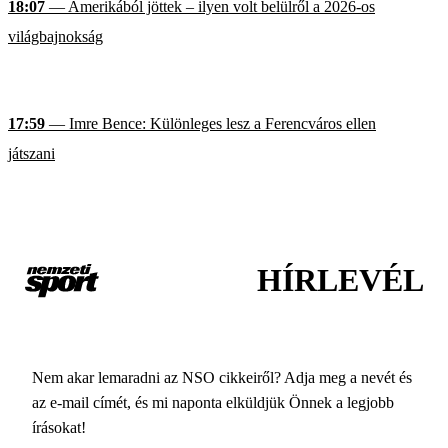
18:07
— Amerikából jöttek – ilyen volt belülről a 2026-os
világbajnokság
17:59
— Imre Bence: Különleges lesz a Ferencváros ellen
játszani
HÍRLEVÉL
Nem akar lemaradni az NSO cikkeiről? Adja meg a nevét és
az e-mail címét, és mi naponta elküldjük Önnek a legjobb
írásokat!