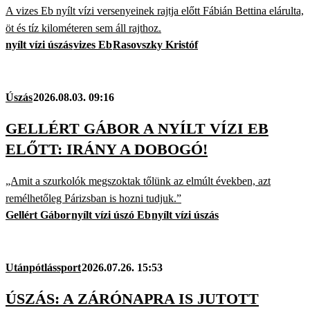
A vizes Eb nyílt vízi versenyeinek rajtja előtt Fábián Bettina elárulta,
öt és tíz kilométeren sem áll rajthoz.
nyílt vízi úszás
vizes Eb
Rasovszky Kristóf
Úszás
2026.08.03. 09:16
GELLÉRT GÁBOR A NYÍLT VÍZI EB
ELŐTT: IRÁNY A DOBOGÓ!
„Amit a szurkolók megszoktak tőlünk az elmúlt években, azt
remélhetőleg Párizsban is hozni tudjuk.”
Gellért Gábor
nyílt vízi úszó Eb
nyílt vízi úszás
Utánpótlássport
2026.07.26. 15:53
ÚSZÁS: A ZÁRÓNAPRA IS JUTOTT