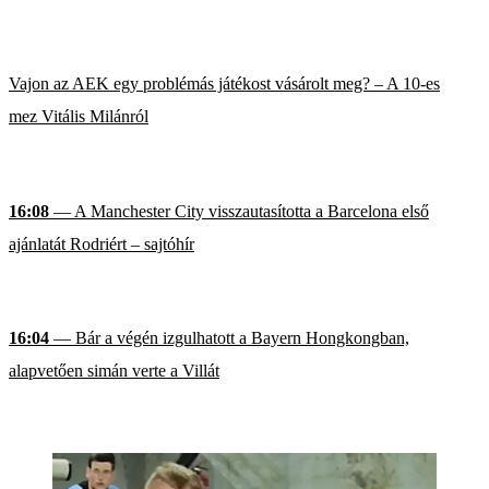
Vajon az AEK egy problémás játékost vásárolt meg? – A 10-es
mez Vitális Milánról
16:08
— A Manchester City visszautasította a Barcelona első
ajánlatát Rodriért – sajtóhír
16:04
— Bár a végén izgulhatott a Bayern Hongkongban,
alapvetően simán verte a Villát