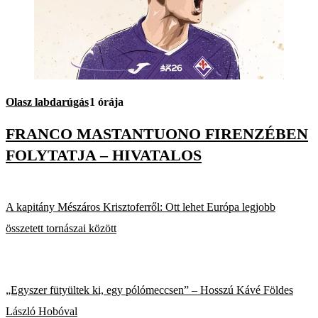
Olasz labdarúgás
1 órája
FRANCO MASTANTUONO FIRENZÉBEN
FOLYTATJA – HIVATALOS
A kapitány Mészáros Krisztoferről: Ott lehet Európa legjobb
összetett tornászai között
„Egyszer fütyültek ki, egy pólómeccsen” – Hosszú Kávé Földes
László Hobóval