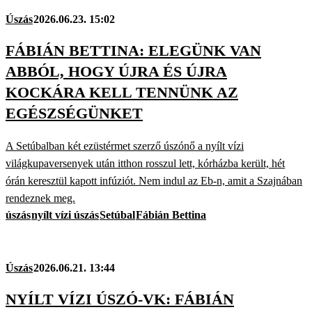
Úszás
2026.06.23. 15:02
FÁBIÁN BETTINA: ELEGÜNK VAN
ABBÓL, HOGY ÚJRA ÉS ÚJRA
KOCKÁRA KELL TENNÜNK AZ
EGÉSZSÉGÜNKET
A Setúbalban két ezüstérmet szerző úszónő a nyílt vízi
világkupaversenyek után itthon rosszul lett, kórházba került, hét
órán keresztül kapott infúziót. Nem indul az Eb-n, amit a Szajnában
rendeznek meg.
úszás
nyílt vízi úszás
Setúbal
Fábián Bettina
Úszás
2026.06.21. 13:44
NYÍLT VÍZI ÚSZÓ-VK: FÁBIÁN