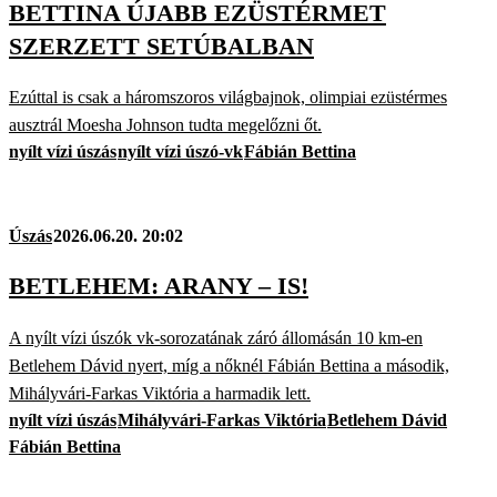
BETTINA ÚJABB EZÜSTÉRMET
SZERZETT SETÚBALBAN
Ezúttal is csak a háromszoros világbajnok, olimpiai ezüstérmes
ausztrál Moesha Johnson tudta megelőzni őt.
nyílt vízi úszás
nyílt vízi úszó-vk
Fábián Bettina
Úszás
2026.06.20. 20:02
BETLEHEM: ARANY – IS!
A nyílt vízi úszók vk-sorozatának záró állomásán 10 km-en
Betlehem Dávid nyert, míg a nőknél Fábián Bettina a második,
Mihályvári-Farkas Viktória a harmadik lett.
nyílt vízi úszás
Mihályvári-Farkas Viktória
Betlehem Dávid
Fábián Bettina