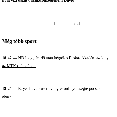
nyílt vízi úszás
Világkupa
Betlehem Dávid
1
/
21
Még több sport
18:42
— NB I: egy félidő után kétgólos Puskás Akadémia-előny
az MTK otthonában
18:24
— Bayer Leverkusen: világrekord nyereségre pocsék
idény