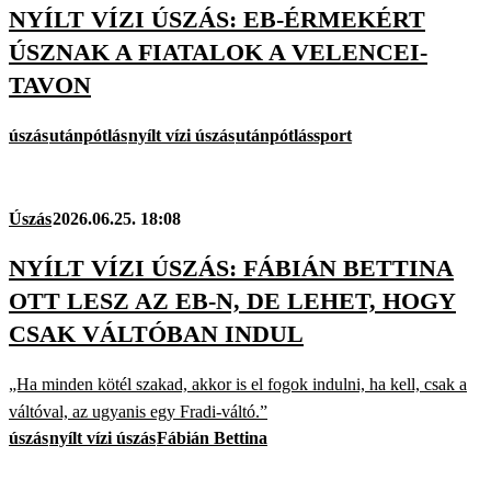
NYÍLT VÍZI ÚSZÁS: EB-ÉRMEKÉRT
ÚSZNAK A FIATALOK A VELENCEI-
TAVON
úszás
utánpótlás
nyílt vízi úszás
utánpótlássport
Úszás
2026.06.25. 18:08
NYÍLT VÍZI ÚSZÁS: FÁBIÁN BETTINA
OTT LESZ AZ EB-N, DE LEHET, HOGY
CSAK VÁLTÓBAN INDUL
„Ha minden kötél szakad, akkor is el fogok indulni, ha kell, csak a
váltóval, az ugyanis egy Fradi-váltó.”
úszás
nyílt vízi úszás
Fábián Bettina