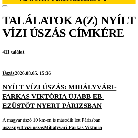
TALÁLATOK A(Z)
NYÍLT
VÍZI ÚSZÁS
CÍMKÉRE
411 találat
Úszás
2026.08.05. 15:36
NYÍLT VÍZI ÚSZÁS: MIHÁLYVÁRI-
FARKAS VIKTÓRIA ÚJABB EB-
EZÜSTÖT NYERT PÁRIZSBAN
A magyar úszó 10 km-en is második lett Párizsban.
úszás
nyílt vízi úszás
Mihályvári-Farkas Viktória