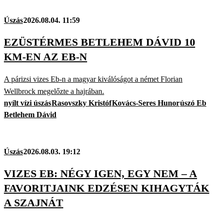
Úszás
2026.08.04. 11:59
EZÜSTÉRMES BETLEHEM DÁVID 10
KM-EN AZ EB-N
A párizsi vizes Eb-n a magyar kiválóságot a német Florian
Wellbrock megelőzte a hajrában.
nyílt vízi úszás
Rasovszky Kristóf
Kovács-Seres Hunor
úszó Eb
Betlehem Dávid
Úszás
2026.08.03. 19:12
VIZES EB: NÉGY IGEN, EGY NEM – A
FAVORITJAINK EDZÉSEN KIHAGYTÁK
A SZAJNÁT