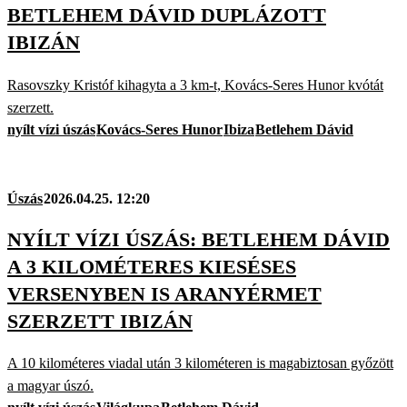
BETLEHEM DÁVID DUPLÁZOTT
IBIZÁN
Rasovszky Kristóf kihagyta a 3 km-t, Kovács-Seres Hunor kvótát
szerzett.
nyílt vízi úszás
Kovács-Seres Hunor
Ibiza
Betlehem Dávid
Úszás
2026.04.25. 12:20
NYÍLT VÍZI ÚSZÁS: BETLEHEM DÁVID
A 3 KILOMÉTERES KIESÉSES
VERSENYBEN IS ARANYÉRMET
SZERZETT IBIZÁN
A 10 kilométeres viadal után 3 kilométeren is magabiztosan győzött
a magyar úszó.