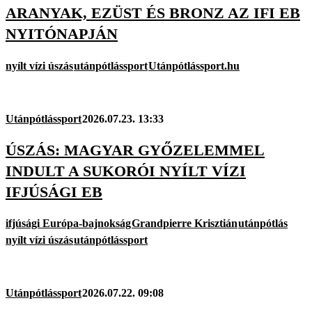
ARANYAK, EZÜST ÉS BRONZ AZ IFI EB
NYITÓNAPJÁN
nyílt vízi úszás
utánpótlássport
Utánpótlássport.hu
Utánpótlássport
2026.07.23. 13:33
ÚSZÁS: MAGYAR GYŐZELEMMEL
INDULT A SUKORÓI NYÍLT VÍZI
IFJÚSÁGI EB
ifjúsági Európa-bajnokság
Grandpierre Krisztián
utánpótlás
nyílt vízi úszás
utánpótlássport
Utánpótlássport
2026.07.22. 09:08