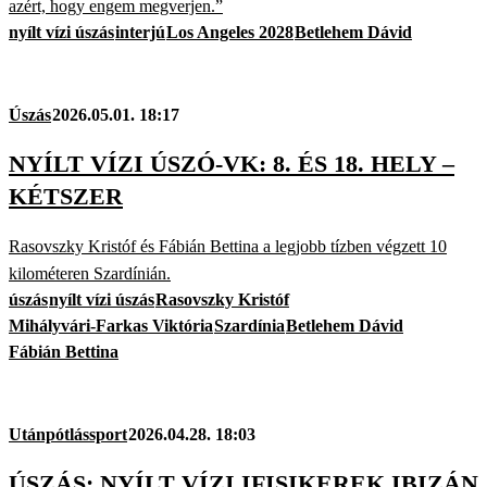
azért, hogy engem megverjen.”
nyílt vízi úszás
interjú
Los Angeles 2028
Betlehem Dávid
Úszás
2026.05.01. 18:17
NYÍLT VÍZI ÚSZÓ-VK: 8. ÉS 18. HELY –
KÉTSZER
Rasovszky Kristóf és Fábián Bettina a legjobb tízben végzett 10
kilométeren Szardínián.
úszás
nyílt vízi úszás
Rasovszky Kristóf
Mihályvári-Farkas Viktória
Szardínia
Betlehem Dávid
Fábián Bettina
Utánpótlássport
2026.04.28. 18:03
ÚSZÁS: NYÍLT VÍZI IFISIKEREK IBIZÁN