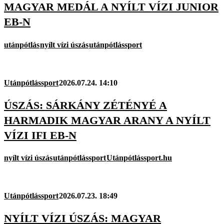
MAGYAR MEDÁL A NYÍLT VÍZI JUNIOR
EB-N
utánpótlás
nyílt vízi úszás
utánpótlássport
Utánpótlássport
2026.07.24. 14:10
ÚSZÁS: SÁRKÁNY ZÉTÉNYÉ A
HARMADIK MAGYAR ARANY A NYÍLT
VÍZI IFI EB-N
nyílt vízi úszás
utánpótlássport
Utánpótlássport.hu
Utánpótlássport
2026.07.23. 18:49
NYÍLT VÍZI ÚSZÁS: MAGYAR