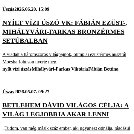
Úszás
2026.06.20. 15:09
NYÍLT VÍZI ÚSZÓ VK: FÁBIÁN EZÜST-,
MIHÁLYVÁRI-FARKAS BRONZÉRMES
SETÚBALBAN
A viadalt a háromszoros világbajnok, olimpiai ezüstérmes ausztrál
Moesha Johnson nyerte meg.
nyílt vízi úszás
Mihályvári-Farkas Viktória
Fábián Bettina
Úszás
2026.05.07. 09:27
BETLEHEM DÁVID VILÁGOS CÉLJA: A
VILÁG LEGJOBBJA AKAR LENNI
„Tudom, van még másik száz ember, aki ugyanezt csinálja, ráadásul