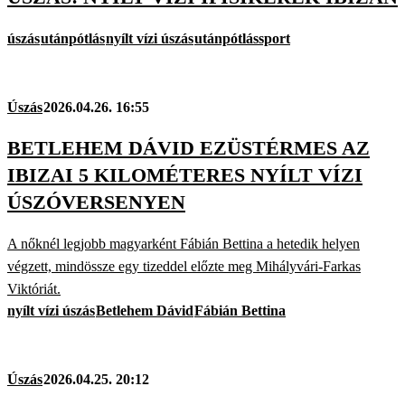
úszás
utánpótlás
nyílt vízi úszás
utánpótlássport
Úszás
2026.04.26. 16:55
BETLEHEM DÁVID EZÜSTÉRMES AZ
IBIZAI 5 KILOMÉTERES NYÍLT VÍZI
ÚSZÓVERSENYEN
A nőknél legjobb magyarként Fábián Bettina a hetedik helyen
végzett, mindössze egy tizeddel előzte meg Mihályvári-Farkas
Viktóriát.
nyílt vízi úszás
Betlehem Dávid
Fábián Bettina
Úszás
2026.04.25. 20:12