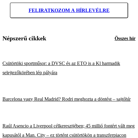
FELIRATKOZOM A HÍRLEVÉLRE
Népszerű cikkek
Összes hír
Csütörtöki sportműsor: a DVSC és az ETO is a Kl harmadik
selejtezőkörében lép pályára
Barcelona vagy Real Madrid? Rodri meghozta a döntést – sajtóhír
Raúl Asencio a Liverpool célkeresztjében; 45 millió fontért vált meg
kapusától a Man. City – ez történt csütörtökön a transzferpiacon