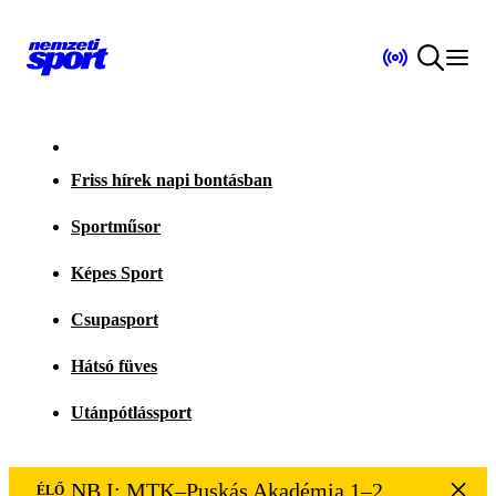
Friss hírek napi bontásban
Sportműsor
Képes Sport
Csupasport
Hátsó füves
Utánpótlássport
NB I: MTK–Puskás Akadémia 1–2
ÉLŐ