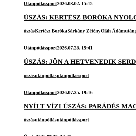
Utánpótlássport
2026.08.02. 15:15
ÚSZÁS: KERTÉSZ BORÓKA NYOL
úszás
Kertész Boróka
Sárkány Zétény
Oláh Ádám
utánp
Utánpótlássport
2026.07.28. 15:41
ÚSZÁS: JÖN A HETVENEDIK SER
úszás
utánpótlás
utánpótlássport
Utánpótlássport
2026.07.25. 19:16
NYÍLT VÍZI ÚSZÁS: PARÁDÉS MA
úszás
utánpótlás
utánpótlássport