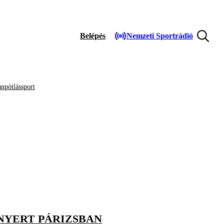
Belépés
Nemzeti Sportrádió
npótlássport
 NYERT PÁRIZSBAN