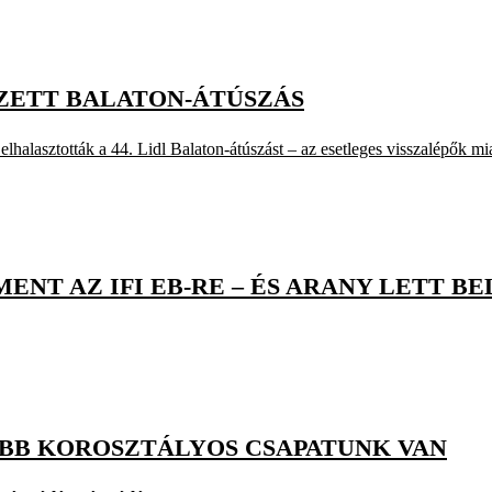
ZETT BALATON-ÁTÚSZÁS
halasztották a 44. Lidl Balaton-átúszást – az esetleges visszalépők mia
ENT AZ IFI EB-RE – ÉS ARANY LETT BE
SEBB KOROSZTÁLYOS CSAPATUNK VAN