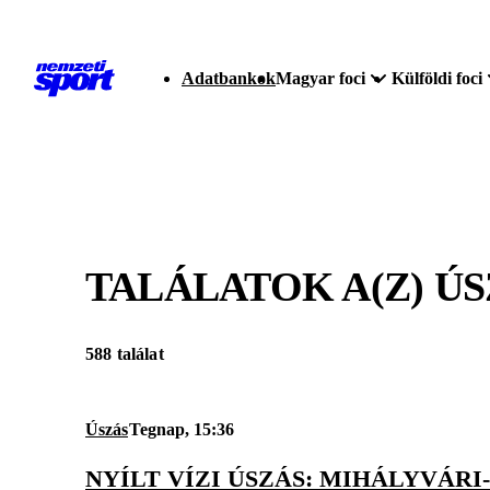
Adatbankok
Magyar foci
Külföldi foci
TALÁLATOK A(Z)
ÚS
588 találat
Úszás
Tegnap, 15:36
NYÍLT VÍZI ÚSZÁS: MIHÁLYVÁR