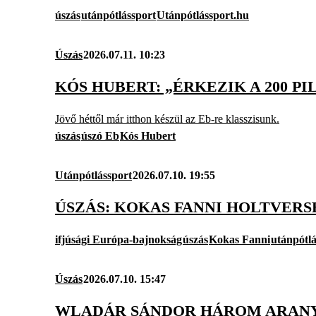
úszás
utánpótlássport
Utánpótlássport.hu
Úszás
2026.07.11. 10:23
KÓS HUBERT: „ÉRKEZIK A 200 PI
Jövő héttől már itthon készül az Eb-re klasszisunk.
úszás
úszó Eb
Kós Hubert
Utánpótlássport
2026.07.10. 19:55
ÚSZÁS: KOKAS FANNI HOLTVERS
ifjúsági Európa-bajnokság
úszás
Kokas Fanni
utánpótlá
Úszás
2026.07.10. 15:47
WLADÁR SÁNDOR HÁROM ARANY