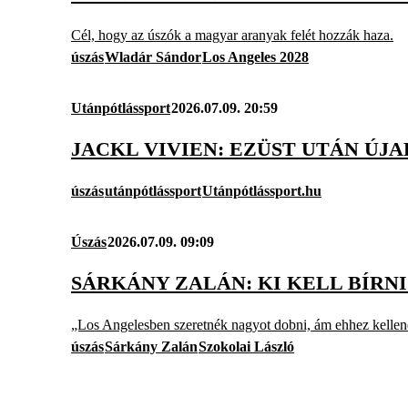
Cél, hogy az úszók a magyar aranyak felét hozzák haza.
úszás
Wladár Sándor
Los Angeles 2028
Utánpótlássport
2026.07.09. 20:59
JACKL VIVIEN: EZÜST UTÁN ÚJAB
úszás
utánpótlássport
Utánpótlássport.hu
Úszás
2026.07.09. 09:09
SÁRKÁNY ZALÁN: KI KELL BÍRNI
„Los Angelesben szeretnék nagyot dobni, ám ehhez kellenek
úszás
Sárkány Zalán
Szokolai László