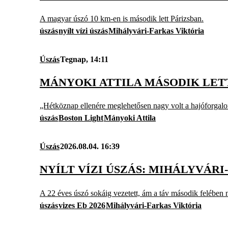
A magyar úszó 10 km-en is második lett Párizsban.
úszás
nyílt vízi úszás
Mihályvári-Farkas Viktória
Úszás
Tegnap, 14:11
MÁNYOKI ATTILA MÁSODIK LET
„Hétköznap ellenére meglehetősen nagy volt a hajóforgalom,
úszás
Boston Light
Mányoki Attila
Úszás
2026.08.04. 16:39
NYÍLT VÍZI ÚSZÁS: MIHÁLYVÁRI
A 22 éves úszó sokáig vezetett, ám a táv második felében 
úszás
vizes Eb 2026
Mihályvári-Farkas Viktória