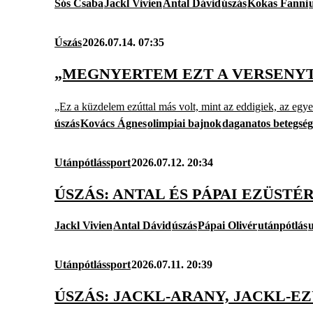
Sós Csaba
Jackl Vivien
Antal Dávid
úszás
Kokas Fanni
Úszás
2026.07.14. 07:35
„MEGNYERTEM EZT A VERSENYT
„Ez a küzdelem ezúttal más volt, mint az eddigiek, az egye
úszás
Kovács Ágnes
olimpiai bajnok
daganatos betegség
Utánpótlássport
2026.07.12. 20:34
ÚSZÁS: ANTAL ÉS PÁPAI EZÜSTÉ
Jackl Vivien
Antal Dávid
úszás
Pápai Olivér
utánpótlás
Utánpótlássport
2026.07.11. 20:39
ÚSZÁS: JACKL-ARANY, JACKL-EZ