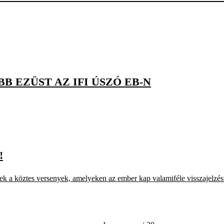
B EZÜST AZ IFI ÚSZÓ EB-N
!
 a köztes versenyek, amelyeken az ember kap valamiféle visszajelzést.