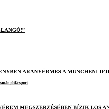
LLANGÓ!”
ENYBEN ARANYÉRMES A MÜNCHENI IFJ
s
utánpótlássport
ÉREM MEGSZERZÉSÉBEN BÍZIK LOS A