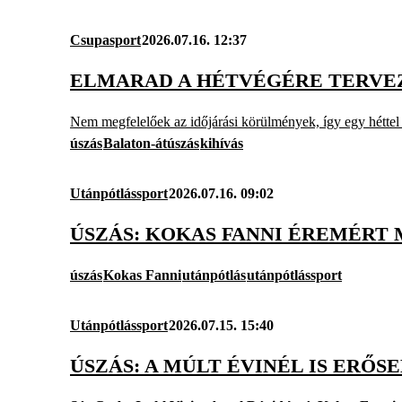
Csupasport
2026.07.16. 12:37
ELMARAD A HÉTVÉGÉRE TERVE
Nem megfelelőek az időjárási körülmények, így egy héttel el
úszás
Balaton-átúszás
kihívás
Utánpótlássport
2026.07.16. 09:02
ÚSZÁS: KOKAS FANNI ÉREMÉRT M
úszás
Kokas Fanni
utánpótlás
utánpótlássport
Utánpótlássport
2026.07.15. 15:40
ÚSZÁS: A MÚLT ÉVINÉL IS ERŐ