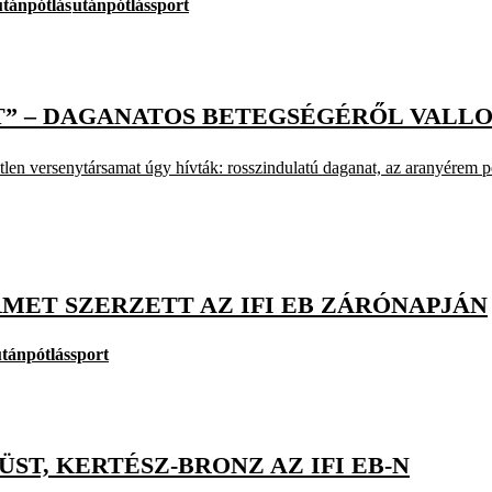
utánpótlás
utánpótlássport
” – DAGANATOS BETEGSÉGÉRŐL VALL
tlen versenytársamat úgy hívták: rosszindulatú daganat, az aranyérem p
RMET SZERZETT AZ IFI EB ZÁRÓNAPJÁN
utánpótlássport
ÜST, KERTÉSZ-BRONZ AZ IFI EB-N