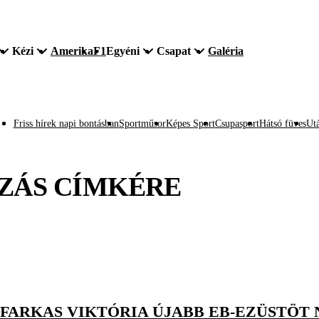
Kézi
Amerika
F1
Egyéni
Csapat
Galéria
Friss hírek napi bontásban
Sportműsor
Képes Sport
Csupasport
Hátsó füves
Utá
ZÁS
CÍMKÉRE
I-FARKAS VIKTÓRIA ÚJABB EB-EZÜSTÖT