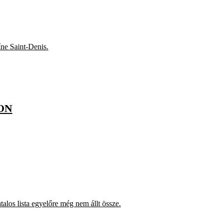
íne Saint-Denis.
ON
alos lista egyelőre még nem állt össze.