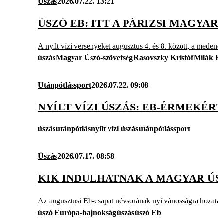
Úszás
2026.07.22. 13:21
ÚSZÓ EB: ITT A PÁRIZSI MAGYA
A nyílt vízi versenyeket augusztus 4. és 8. között, a mede
úszás
Magyar Úszó-szövetség
Rasovszky Kristóf
Milák K
Utánpótlássport
2026.07.22. 09:08
NYÍLT VÍZI ÚSZÁS: EB-ÉRMEKÉR
úszás
utánpótlás
nyílt vízi úszás
utánpótlássport
Úszás
2026.07.17. 08:58
KIK INDULHATNAK A MAGYAR Ú
Az augusztusi Eb-csapat névsorának nyilvánosságra hozatal
úszó Európa-bajnokság
úszás
úszó Eb