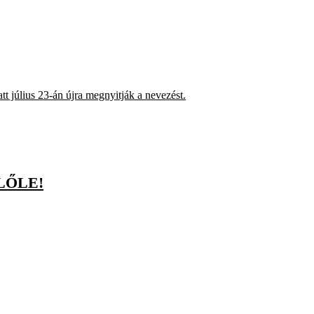
tt július 23-án újra megnyitják a nevezést.
LŐLE!