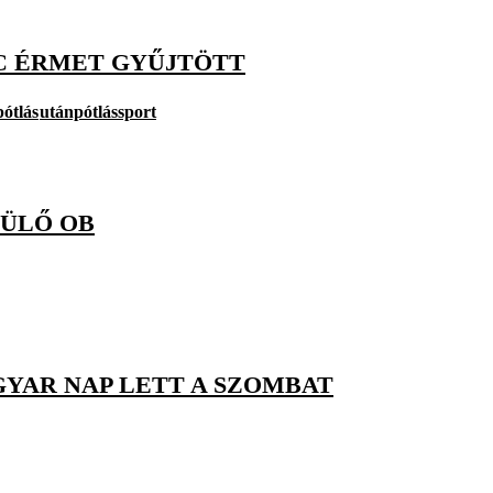
C ÉRMET GYŰJTÖTT
ótlás
utánpótlássport
DÜLŐ OB
GYAR NAP LETT A SZOMBAT