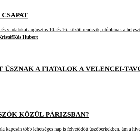
R CSAPAT
ncés viadalokat augusztus 10. és 16. között rendezik, utóbbinak a helysz
ristóf
Kós Hubert
T ÚSZNAK A FIATALOK A VELENCEI-TAV
SZÓK KÖZÜL PÁRIZSBAN?
a kapcsán több lehetséges nap is felvetődött úszóberkekben, ám a hivat