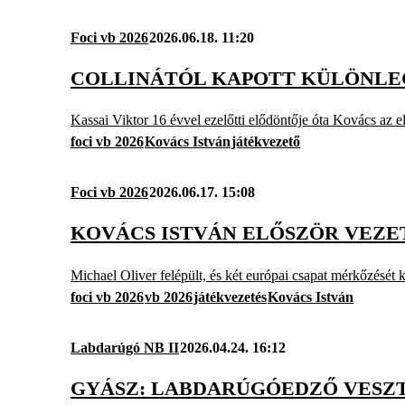
Foci vb 2026
2026.06.18. 11:20
COLLINÁTÓL KAPOTT KÜLÖNLEGE
Kassai Viktor 16 évvel ezelőtti elődöntője óta Kovács az e
foci vb 2026
Kovács István
játékvezető
Foci vb 2026
2026.06.17. 15:08
KOVÁCS ISTVÁN ELŐSZÖR VEZE
Michael Oliver felépült, és két európai csapat mérkőzését k
foci vb 2026
vb 2026
játékvezetés
Kovács István
Labdarúgó NB II
2026.04.24. 16:12
GYÁSZ: LABDARÚGÓEDZŐ VESZT