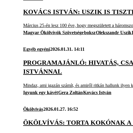
KOVÁCS ISTVÁN: USZIK IS TIS
Március 25-én lesz 100 éve, hogy megszületett a háromsz
Magyar Ökölvívók Szövetsége
boksz
Olekszandr Uszik
Egyéb egyéni
2026.01.31. 14:11
PROGRAMAJÁNLÓ: HIVATÁS, CS
ISTVÁNNAL
Mindaz, ami igazán számít, és amiről ritkán hallunk ilyen
Igyunk egy kávét
Gera Zoltán
Kovács István
Ökölvívás
2026.01.27. 16:52
ÖKÖLVÍVÁS: TORTA KOKÓNAK A 