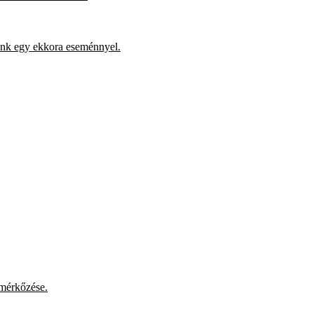
zünk egy ekkora eseménnyel.
 mérkőzése.