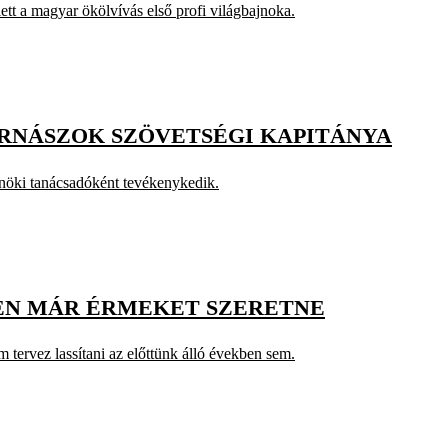
ett a magyar ökölvívás első profi világbajnoka.
ORNÁSZOK SZÖVETSÉGI KAPITÁNYA
lnöki tanácsadóként tevékenykedik.
EN MÁR ÉRMEKET SZERETNE
 tervez lassítani az előttünk álló években sem.