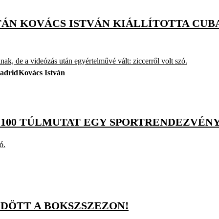
TÁN KOVÁCS ISTVÁN KIÁLLÍTOTTA CUB
lnak, de a videózás után egyértelművé vált: ziccerről volt szó.
Madrid
Kovács István
Ó 100 TÚLMUTAT EGY SPORTRENDEZVÉN
ó.
DÖTT A BOKSZSZEZON!