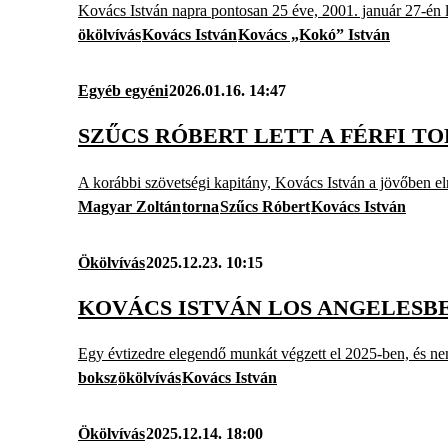
Kovács István napra pontosan 25 éve, 2001. január 27-én l
ökölvívás
Kovács István
Kovács „Kokó” István
Egyéb egyéni
2026.01.16. 14:47
SZŰCS RÓBERT LETT A FÉRFI T
A korábbi szövetségi kapitány, Kovács István a jövőben e
Magyar Zoltán
torna
Szűcs Róbert
Kovács István
Ökölvívás
2025.12.23. 10:15
KOVÁCS ISTVÁN LOS ANGELESB
Egy évtizedre elegendő munkát végzett el 2025-ben, és nem
boksz
ökölvívás
Kovács István
Ökölvívás
2025.12.14. 18:00