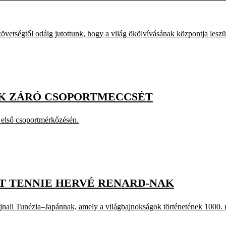
szövetségtől odáig jutottunk, hogy a világ ökölvívásának központja les
ÉK ZÁRÓ CSOPORTMECCSÉT
z első csoportmérkőzésén.
T TENNIE HERVÉ RENARD-NAK
jnali Tunézia–Japánnak, amely a világbajnokságok történetének 1000.