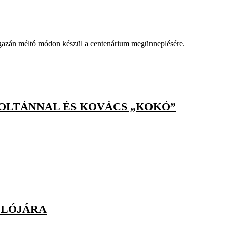
igazán méltó módon készül a centenárium megünneplésére.
ZOLTÁNNAL ÉS KOVÁCS „KOKÓ”
ULÓJÁRA