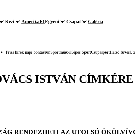
Kézi
Amerika
F1
Egyéni
Csapat
Galéria
Friss hírek napi bontásban
Sportműsor
Képes Sport
Csupasport
Hátsó füves
Utá
VÁCS ISTVÁN
CÍMKÉRE
ZÁG RENDEZHETI AZ UTOLSÓ ÖKÖLVÍV