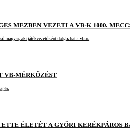
S MEZBEN VEZETI A VB-K 1000. MECC
lső magyar, aki játékvezetőként dolgozhat a vb-n.
T VB-MÉRKŐZÉST
apta.
ETTE ÉLETÉT A GYŐRI KERÉKPÁROS 