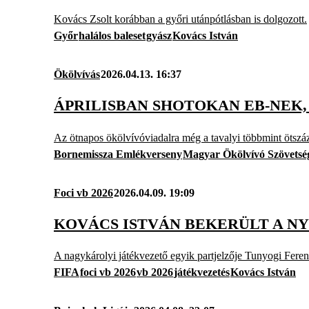
Kovács Zsolt korábban a győri utánpótlásban is dolgozott.
Győr
halálos baleset
gyász
Kovács István
Ökölvívás
2026.04.13. 16:37
ÁPRILISBAN SHOTOKAN EB-NEK
Az ötnapos ökölvívóviadalra még a tavalyi többmint ötszáz 
Bornemissza Emlékverseny
Magyar Ökölvívó Szövetsé
Foci vb 2026
2026.04.09. 19:09
KOVÁCS ISTVÁN BEKERÜLT A N
A nagykárolyi játékvezető egyik partjelzője Tunyogi Feren
FIFA
foci vb 2026
vb 2026
játékvezetés
Kovács István