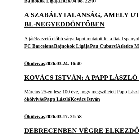
Bajnokok Ligája
2026.04.08. 22:07
A SZABÁLYTALANSÁG, AMELY U
BL-NEGYEDDÖNTŐBEN
A játékvezető előbb sárga lapot mutatott fel a fiatal spanyo
FC Barcelona
Bajnokok Ligája
Pau Cubarsí
Atletico 
Ökölvívás
2026.03.24. 16:40
KOVÁCS ISTVÁN: A PAPP LÁSZL
Március 25-én lesz 100 éve, hogy megszületett Papp Lászl
ökölvívás
Papp László
Kovács István
Ökölvívás
2026.03.17. 21:58
DEBRECENBEN VÉGRE ELKEZDŐ