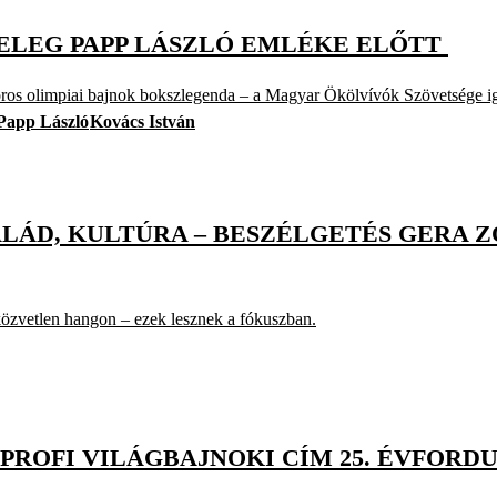
ZTELEG PAPP LÁSZLÓ EMLÉKE ELŐTT
oros olimpiai bajnok bokszlegenda – a Magyar Ökölvívók Szövetsége 
Papp László
Kovács István
ALÁD, KULTÚRA – BESZÉLGETÉS GERA 
 közvetlen hangon – ezek lesznek a fókuszban.
PROFI VILÁGBAJNOKI CÍM 25. ÉVFORD