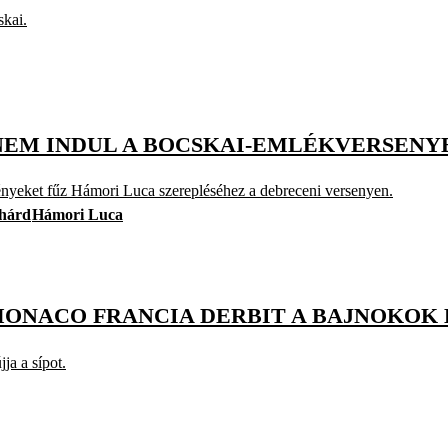
skai.
NEM INDUL A BOCSKAI-EMLÉKVERSENYE
nyeket fűz Hámori Luca szerepléséhez a debreceni versenyen.
hárd
Hámori Luca
MONACO FRANCIA DERBIT A BAJNOKOK
ja a sípot.