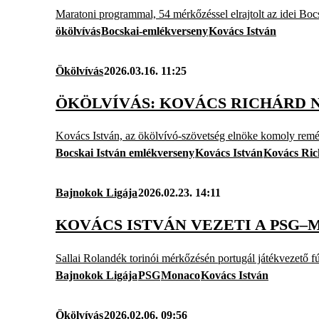
Maratoni programmal, 54 mérkőzéssel elrajtolt az idei Boc
ökölvívás
Bocskai-emlékverseny
Kovács István
Ökölvívás
2026.03.16. 11:25
ÖKÖLVÍVÁS: KOVÁCS RICHÁRD 
Kovács István, az ökölvívó-szövetség elnöke komoly remé
Bocskai István emlékverseny
Kovács István
Kovács Ric
Bajnokok Ligája
2026.02.23. 14:11
KOVÁCS ISTVÁN VEZETI A PSG–
Sallai Rolandék torinói mérkőzésén portugál játékvezető fúj
Bajnokok Ligája
PSG
Monaco
Kovács István
Ökölvívás
2026.02.06. 09:56