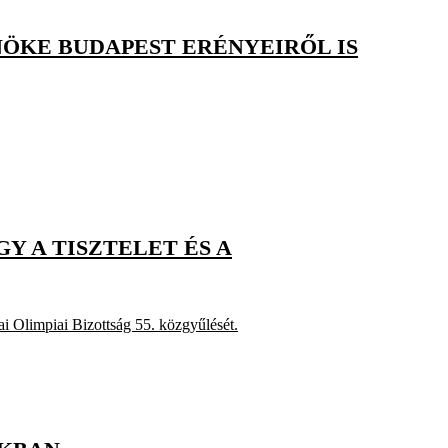
LNÖKE BUDAPEST ERÉNYEIRŐL IS
Y A TISZTELET ÉS A
i Olimpiai Bizottság 55. közgyűlését.