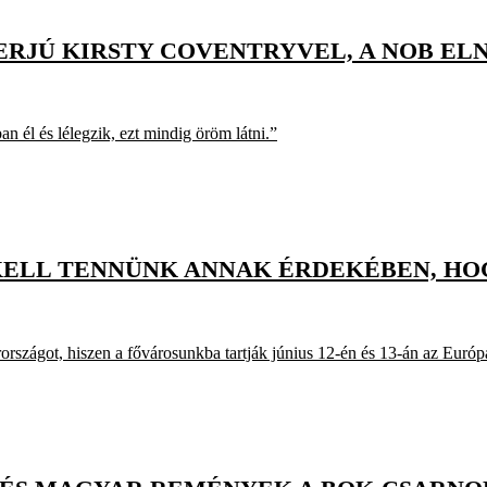
NTERJÚ KIRSTY COVENTRYVEL, A NOB E
 él és lélegzik, ezt mindig öröm látni.”
ELL TENNÜNK ANNAK ÉRDEKÉBEN, HOG
rszágot, hiszen a fővárosunkba tartják június 12-én és 13-án az Európa