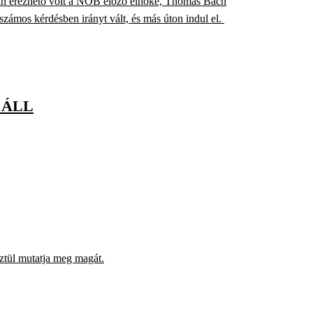
an érezhető volt a NOB előző elnöke, Thomas Bach
zámos kérdésben irányt vált, és más úton indul el.
 ÁLL
ztül mutatja meg magát.