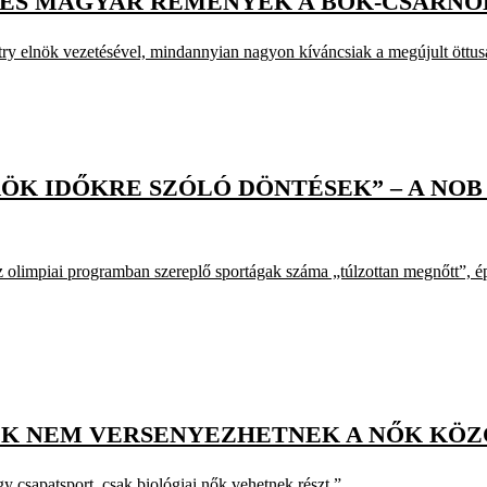
 ÉS MAGYAR REMÉNYEK A BOK-CSARN
y elnök vezetésével, mindannyian nagyon kíváncsiak a megújult öttus
ÖRÖK IDŐKRE SZÓLÓ DÖNTÉSEK” – A NO
 olimpiai programban szereplő sportágak száma „túlzottan megnőtt”, ép
EK NEM VERSENYEZHETNEK A NŐK KÖZ
 csapatsport, csak biológiai nők vehetnek részt.”