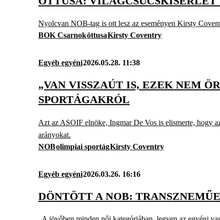
ÖTTUSA: VILÁGCSÚCSKÍSÉRLET
Nyolcvan NOB-tag is ott lesz az eseményen Kirsty Coventr
BOK Csarnok
öttusa
Kirsty Coventry
Egyéb egyéni
2026.05.28. 11:38
„VAN VISSZAÚT IS, EZEK NEM 
SPORTÁGAKRÓL
Azt az ASOIF elnöke, Ingmar De Vos is elismerte, hogy az
arányokat.
NOB
olimpiai sportág
Kirsty Coventry
Egyéb egyéni
2026.03.26. 16:16
DÖNTÖTT A NOB: TRANSZNEMŰ
„A jövőben minden női kategóriában, legyen az egyéni vagy