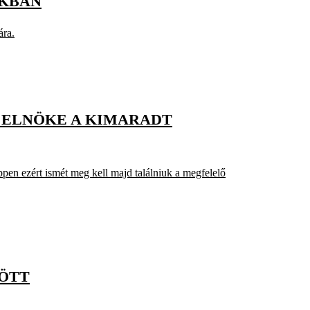
OKBAN
ára.
B ELNÖKE A KIMARADT
pen ezért ismét meg kell majd találniuk a megfelelő
ÖTT