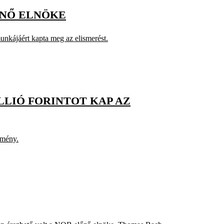
ÖNŐ ELNÖKE
munkájáért kapta meg az elismerést.
LLIÓ FORINTOT KAP AZ
tmény.