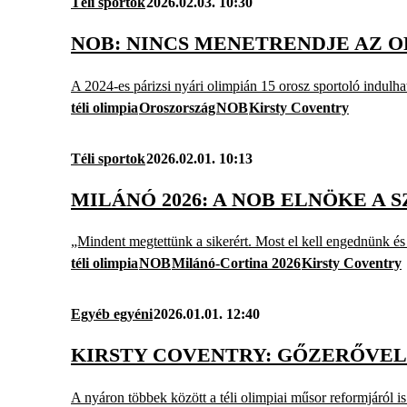
Téli sportok
2026.02.03. 10:30
NOB: NINCS MENETRENDJE AZ 
A 2024-es párizsi nyári olimpián 15 orosz sportoló indulh
téli olimpia
Oroszország
NOB
Kirsty Coventry
Téli sportok
2026.02.01. 10:13
MILÁNÓ 2026: A NOB ELNÖKE A 
„Mindent megtettünk a sikerért. Most el kell engednünk é
téli olimpia
NOB
Milánó-Cortina 2026
Kirsty Coventry
Egyéb egyéni
2026.01.01. 12:40
KIRSTY COVENTRY: GŐZERŐVEL 
A nyáron többek között a téli olimpiai műsor reformjáról i