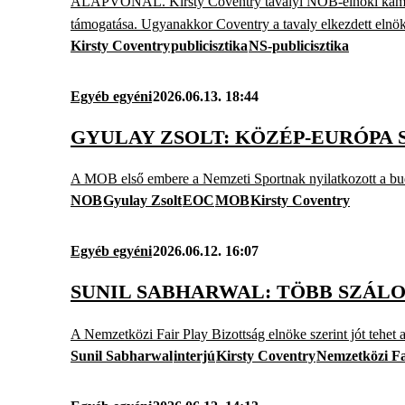
ALAPVONAL. Kirsty Coventry tavalyi NOB-elnöki kampánya
támogatása. Ugyanakkor Coventry a tavaly elkezdett elnöki
Kirsty Coventry
publicisztika
NS-publicisztika
Egyéb egyéni
2026.06.13. 18:44
GYULAY ZSOLT: KÖZÉP-EURÓPA
A MOB első embere a Nemzeti Sportnak nyilatkozott a b
NOB
Gyulay Zsolt
EOC
MOB
Kirsty Coventry
Egyéb egyéni
2026.06.12. 16:07
SUNIL SABHARWAL: TÖBB SZÁL
A Nemzetközi Fair Play Bizottság elnöke szerint jót tehet
Sunil Sabharwal
interjú
Kirsty Coventry
Nemzetközi Fa