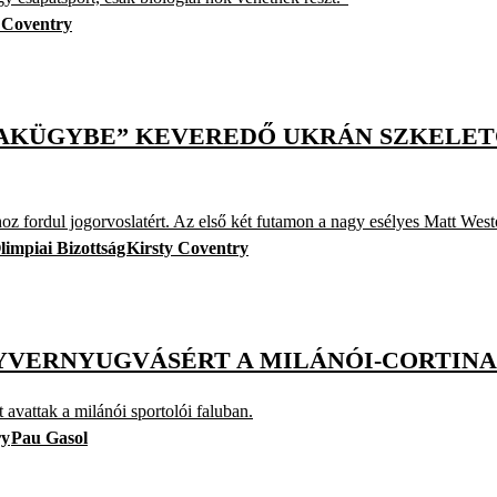
 Coventry
SISAKÜGYBE” KEVEREDŐ UKRÁN SZKEL
z fordul jogorvoslatért. Az első két futamon a nagy esélyes Matt Westo
impiai Bizottság
Kirsty Coventry
YVERNYUGVÁSÉRT A MILÁNÓI-CORTINAI
 avattak a milánói sportolói faluban.
ry
Pau Gasol