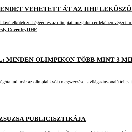
ENDET VEHETETT ÁT AZ IIHF LEKÖSZ
zú távú elkötelezettségéért és az olimpiai mozgalom érdekében végzett 
rsty Coventry
IIHF
: MINDEN OLIMPIKON TÖBB MINT 3 MI
régóta tud: már az olimpiai kvóta megszerzése is világszínvonalú teljesí
ZSUZSA PUBLICISZTIKÁJA