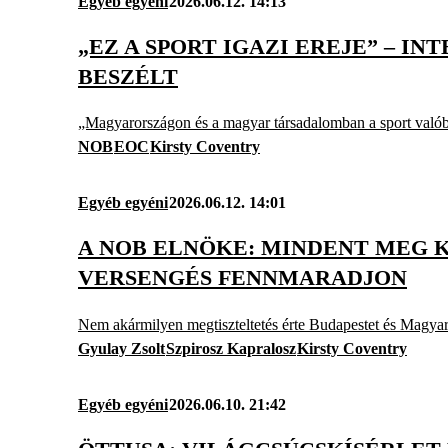
Egyéb egyéni
2026.06.12. 14:13
„EZ A SPORT IGAZI EREJE” – I
BESZÉLT
„Magyarországon és a magyar társadalomban a sport valóban
NOB
EOC
Kirsty Coventry
Egyéb egyéni
2026.06.12. 14:01
A NOB ELNÖKE: MINDENT MEG K
VERSENGÉS FENNMARADJON
Nem akármilyen megtiszteltetés érte Budapestet és Magyaro
Gyulay Zsolt
Szpirosz Kapralosz
Kirsty Coventry
Egyéb egyéni
2026.06.10. 21:42