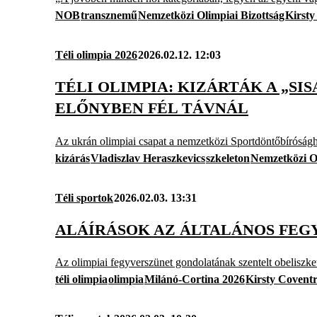
NOB
transznemű
Nemzetközi Olimpiai Bizottság
Kirsty
Téli olimpia 2026
2026.02.12. 12:03
TÉLI OLIMPIA: KIZÁRTÁK A „
ELŐNYBEN FÉL TÁVNÁL
Az ukrán olimpiai csapat a nemzetközi Sportdöntőbíróságho
kizárás
Vladiszlav Heraszkevics
szkeleton
Nemzetközi Ol
Téli sportok
2026.02.03. 13:31
ALÁÍRÁSOK AZ ÁLTALÁNOS FEG
Az olimpiai fegyverszünet gondolatának szentelt obeliszket
téli olimpia
olimpia
Milánó-Cortina 2026
Kirsty Covent