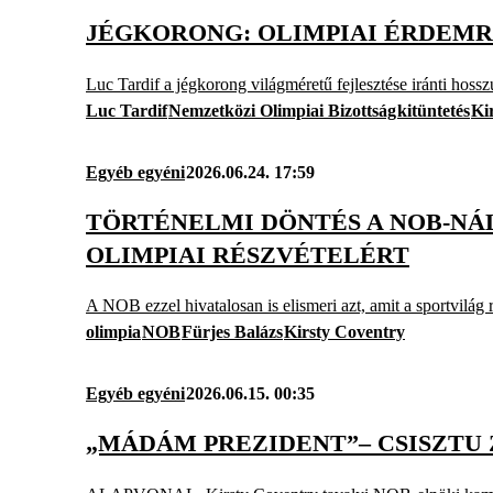
JÉGKORONG: OLIMPIAI ÉRDEMR
Luc Tardif a jégkorong világméretű fejlesztése iránti hoss
Luc Tardif
Nemzetközi Olimpiai Bizottság
kitüntetés
Ki
Egyéb egyéni
2026.06.24. 17:59
TÖRTÉNELMI DÖNTÉS A NOB-NÁL
OLIMPIAI RÉSZVÉTELÉRT
A NOB ezzel hivatalosan is elismeri azt, amit a sportvilág 
olimpia
NOB
Fürjes Balázs
Kirsty Coventry
Egyéb egyéni
2026.06.15. 00:35
„MÁDÁM PREZIDENT”– CSISZTU 