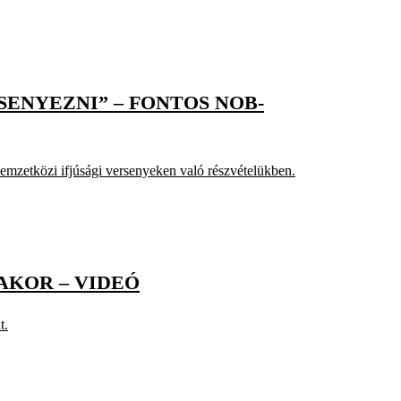
ENYEZNI” – FONTOS NOB-
nemzetközi ifjúsági versenyeken való részvételükben.
AKOR – VIDEÓ
t.