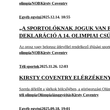
olimpia
NOB
Kirsty Coventry
Egyéb egyéni
2025.12.14. 10:55
„A SPORTOLÓKNAK JOGUK VAN 
DEKLARÁCIÓ A 14. OLIMPIAI C
Az orosz vagy belorusz útlevéllel rendelkező ifjúsági spor
olimpia
NOB
Kirsty Coventry
Téli sportok
2025.11.26. 12:03
KIRSTY COVENTRY ELÉRZÉKENY
Szerda délelőtt a játékok bölcsőjében, a görögországi Olümp
téli olimpia
Olümpia
lánggyújtás
Kirsty Coventry
Egyéb egyéni
2025.09.18. 19:01