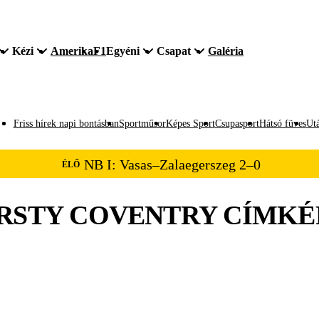
Kézi
Amerika
F1
Egyéni
Csapat
Galéria
Friss hírek napi bontásban
Sportműsor
Képes Sport
Csupasport
Hátsó füves
Utá
NB I: Vasas–Zalaegerszeg 2–0
ÉLŐ
RSTY COVENTRY
CÍMKÉ