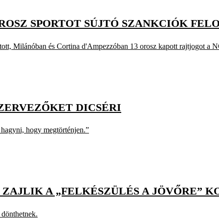
OROSZ SPORTOT SÚJTÓ SZANKCIÓK FE
atott, Milánóban és Cortina d'Ampezzóban 13 orosz kapott rajtjogot a 
SZERVEZŐKET DICSÉRI
s hagyni, hogy megtörténjen.”
ZAJLIK A „FELKÉSZÜLÉS A JÖVŐRE” 
s dönthetnek.