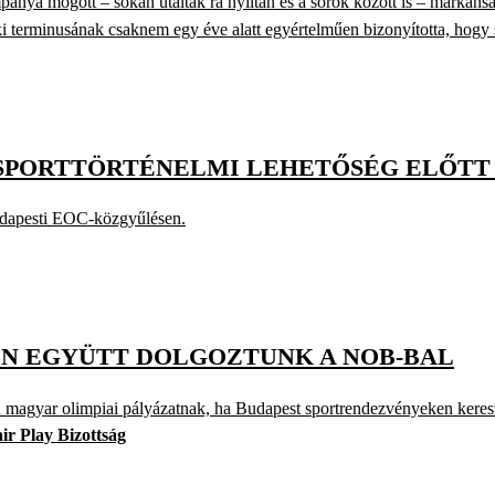
 mögött – sokan utaltak rá nyíltan és a sorok között is – markáns
 terminusának csaknem egy éve alatt egyértelműen bizonyította, hogy s
 SPORTTÖRTÉNELMI LEHETŐSÉG ELŐTT
udapesti EOC-közgyűlésen.
ON EGYÜTT DOLGOZTUNK A NOB-BAL
 a magyar olimpiai pályázatnak, ha Budapest sportrendezvényeken keres
ir Play Bizottság