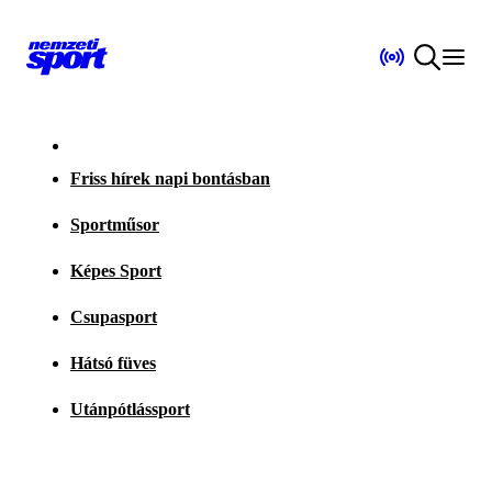
Friss hírek napi bontásban
Sportműsor
Képes Sport
Csupasport
Hátsó füves
Utánpótlássport