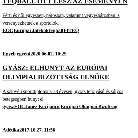
TEQBALL OTT LESZ AZ ESEMÉNYEN
Férfi és női egyesben, párosban, valamint vegyespárosban is
versenyezhetnek a sportolók.
EOC
Európai Játékok
teqball
FITEQ
Egyéb egyéni
2020.06.02. 10:29
GYÁSZ: ELHUNYT AZ EURÓPAI
OLIMPIAI BIZOTTSÁG ELNÖKE
A szlovén sportdiplomata 78 évesen, gyors lefolyású és súlyos
betegségben hunyt el.
gyász
EOC
Janez Kocijancic
Európai Olimpiai Bizottság
Atlétika
2017.10.27. 11:56