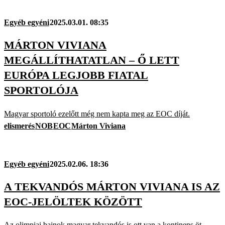
Egyéb egyéni
2025.03.01. 08:35
MÁRTON VIVIANA
MEGÁLLÍTHATATLAN – Ő LETT
EURÓPA LEGJOBB FIATAL
SPORTOLÓJA
Magyar sportoló ezelőtt még nem kapta meg az EOC díját.
elismerés
NOB
EOC
Márton Viviana
Egyéb egyéni
2025.02.06. 18:36
A TEKVANDÓS MÁRTON VIVIANA IS AZ
EOC-JELÖLTEK KÖZÖTT
Az olimpiai bajnok magyar tekvandós is ott van a kontinens öt