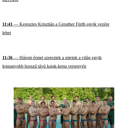
11:41
— Keresztes Krisztián a Greuther Fürth egyik vezére
lehet
11:36
— Három érmet szereztek a mieink a világ egyik
legnagyobb hosszú távú kajak-kenu versenyén