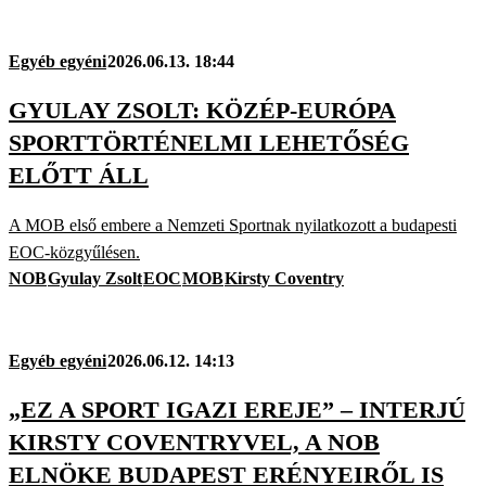
Egyéb egyéni
2026.06.13. 18:44
GYULAY ZSOLT: KÖZÉP-EURÓPA
SPORTTÖRTÉNELMI LEHETŐSÉG
ELŐTT ÁLL
A MOB első embere a Nemzeti Sportnak nyilatkozott a budapesti
EOC-közgyűlésen.
NOB
Gyulay Zsolt
EOC
MOB
Kirsty Coventry
Egyéb egyéni
2026.06.12. 14:13
„EZ A SPORT IGAZI EREJE” – INTERJÚ
KIRSTY COVENTRYVEL, A NOB
ELNÖKE BUDAPEST ERÉNYEIRŐL IS