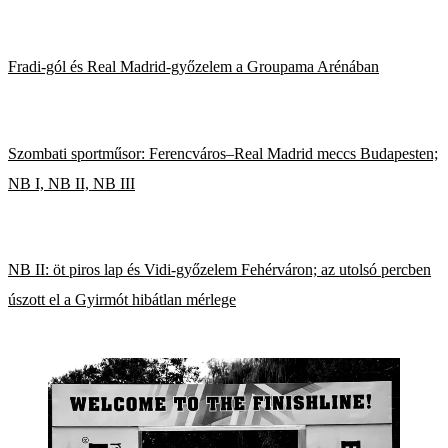
Fradi-gól és Real Madrid-győzelem a Groupama Arénában
Szombati sportműsor: Ferencváros–Real Madrid meccs Budapesten;
NB I, NB II, NB III
NB II: öt piros lap és Vidi-győzelem Fehérváron; az utolsó percben
úszott el a Gyirmót hibátlan mérlege