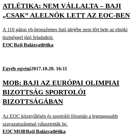
ATLÉTIKA: NEM VÁLLALTA – BAJI
„CSAK” ALELNÖK LETT AZ EOC-BEN
A 110 gáton vb-bronzérmes futó idejébe nem fért bele az elnöki
tisztséggel járó feladatkör.
EOC
Baji Balázs
atlétika
Egyéb egyéni
2017.10.20. 16:11
MOB: BAJI AZ EURÓPAI OLIMPIAI
BIZOTTSÁG SPORTOLÓI
BIZOTTSÁGÁBAN
Az EOC közgyűlésén és sportolói fórumán a legmagasabb
szavazatszámmal választották be.
EOC
MOB
Baji Balázs
atlétika