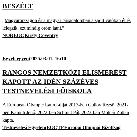
BESZÉLT
„Magyarországon és a magyar társadalomban a sport valóban él és
lélegzik, ezt mindig öröm látni.”
NOB
EOC
Kirsty Coventry
Egyéb egyéni
2025.03.01. 16:10
RANGOS NEMZETKÖZI ELISMERÉST
KAPOTT AZ IDÉN SZÁZÉVES
TESTNEVELÉSI FŐISKOLA
A European Olympic Laurel-díjat 2017-ben Gallov Rezső, 2021-
ben Kamuti Jenő, 2022-ben Schmitt Pál, 2023-ban Molnár Zoltán
kapta.
Testnevelési Egyetem
EOC
TF
Európai Olimpiai Bizottság