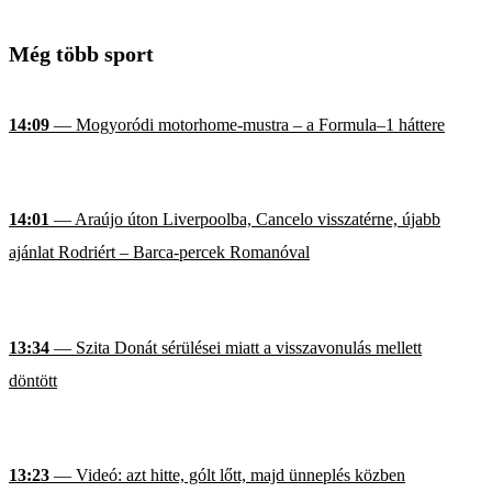
Még több sport
14:09
— Mogyoródi motorhome-mustra – a Formula–1 háttere
14:01
— Araújo úton Liverpoolba, Cancelo visszatérne, újabb
ajánlat Rodriért – Barca-percek Romanóval
13:34
— Szita Donát sérülései miatt a visszavonulás mellett
döntött
13:23
— Videó: azt hitte, gólt lőtt, majd ünneplés közben