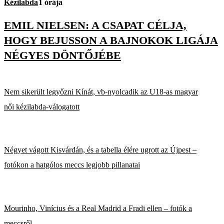
Kézilabda
1 órája
EMIL NIELSEN: A CSAPAT CÉLJA,
HOGY BEJUSSON A BAJNOKOK LIGÁJA
NÉGYES DÖNTŐJÉBE
Nem sikerült legyőzni Kínát, vb-nyolcadik az U18-as magyar
női kézilabda-válogatott
Négyet vágott Kisvárdán, és a tabella élére ugrott az Újpest –
fotókon a hatgólos meccs legjobb pillanatai
Mourinho, Vinícius és a Real Madrid a Fradi ellen – fotók a
meccsről