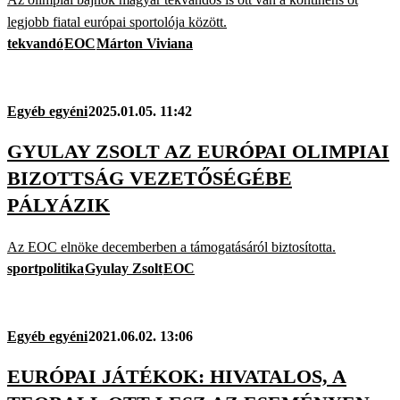
legjobb fiatal európai sportolója között.
tekvandó
EOC
Márton Viviana
Egyéb egyéni
2025.01.05. 11:42
GYULAY ZSOLT AZ EURÓPAI OLIMPIAI
BIZOTTSÁG VEZETŐSÉGÉBE
PÁLYÁZIK
Az EOC elnöke decemberben a támogatásáról biztosította.
sportpolitika
Gyulay Zsolt
EOC
Egyéb egyéni
2021.06.02. 13:06
EURÓPAI JÁTÉKOK: HIVATALOS, A