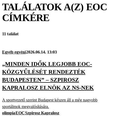
TALÁLATOK A(Z)
EOC
CÍMKÉRE
11 találat
Egyéb egyéni
2026.06.14. 13:03
„MINDEN IDŐK LEGJOBB EOC-
KÖZGYŰLÉSÉT RENDEZTÉK
BUDAPESTEN” – SZPIROSZ
KAPRALOSZ ELNÖK AZ NS-NEK
A sportvezető szerint Budapest készen áll a még nagyobb
sportálmok megvalósítására.
olimpia
EOC
Szpirosz Kapralosz