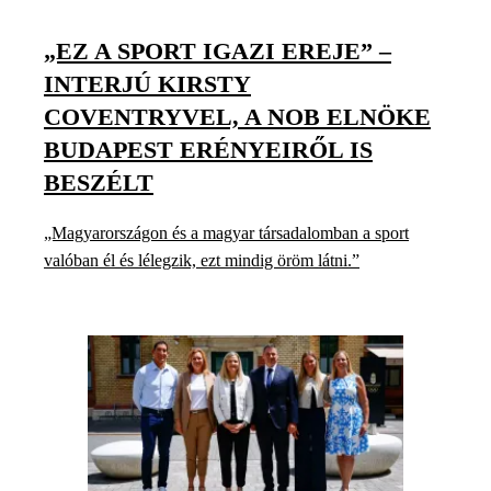
„EZ A SPORT IGAZI EREJE” –
INTERJÚ KIRSTY
COVENTRYVEL, A NOB ELNÖKE
BUDAPEST ERÉNYEIRŐL IS
BESZÉLT
„Magyarországon és a magyar társadalomban a sport
valóban él és lélegzik, ezt mindig öröm látni.”