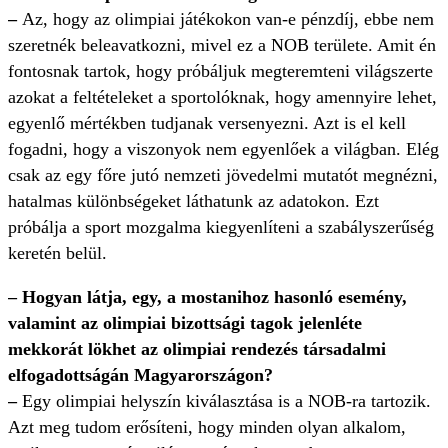
–
Az, hogy az olimpiai játékokon van-e pénzdíj, ebbe nem
szeretnék beleavatkozni, mivel ez a NOB területe. Amit én
fontosnak tartok, hogy próbáljuk megteremteni világszerte
azokat a feltételeket a sportolóknak, hogy amennyire lehet,
egyenlő mértékben tudjanak versenyezni. Azt is el kell
fogadni, hogy a viszonyok nem egyenlőek a világban. Elég
csak az egy főre jutó nemzeti jövedelmi mutatót megnézni,
hatalmas különbségeket láthatunk az adatokon. Ezt
próbálja a sport mozgalma kiegyenlíteni a szabályszerűség
keretén belül.
– Hogyan látja, egy, a mostanihoz hasonló esemény,
valamint az olimpiai bizottsági tagok jelenléte
mekkorát lökhet az olimpiai rendezés társadalmi
elfogadottságán Magyarországon?
–
Egy olimpiai helyszín kiválasztása is a NOB-ra tartozik.
Azt meg tudom erősíteni, hogy minden olyan alkalom,