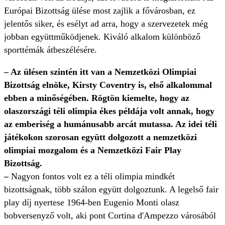
Európai Bizottság ülése most zajlik a fővárosban, ez
jelentős siker, és esélyt ad arra, hogy a szervezetek még
jobban együttműködjenek. Kiváló alkalom különböző
sporttémák átbeszélésére.
– Az ülésen szintén itt van a Nemzetközi Olimpiai
Bizottság elnöke, Kirsty Coventry is, első alkalommal
ebben a minőségében. Rögtön kiemelte, hogy az
olaszországi téli olimpia ékes példája volt annak, hogy
az emberiség a humánusabb arcát mutassa. Az idei téli
játékokon szorosan együtt dolgozott a nemzetközi
olimpiai mozgalom és a Nemzetközi Fair Play
Bizottság.
–
Nagyon fontos volt ez a téli olimpia mindkét
bizottságnak, több szálon együtt dolgoztunk. A legelső fair
play díj nyertese 1964-ben Eugenio Monti olasz
bobversenyző volt, aki pont Cortina d'Ampezzo városából