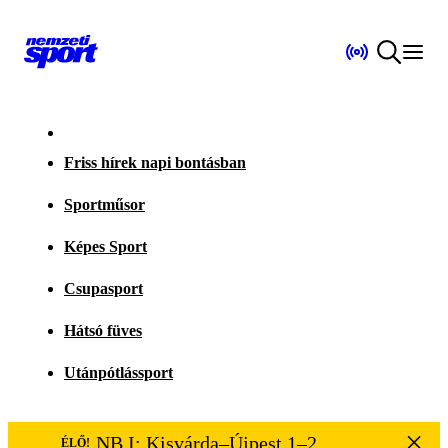
Friss hírek napi bontásban
Sportműsor
Képes Sport
Csupasport
Hátsó füves
Utánpótlássport
NB I: Kisvárda–Újpest 1–2
ÉLŐ!