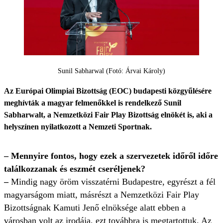
Sunil Sabharwal (Fotó: Árvai Károly)
Az Európai Olimpiai Bizottság (EOC) budapesti közgyűlésére
meghívták a magyar felmenőkkel is rendelkező Sunil
Sabharwalt, a Nemzetközi Fair Play Bizottság elnökét is, aki a
helyszínen nyilatkozott a Nemzeti Sportnak.
– Mennyire fontos, hogy ezek a szervezetek időről időre
találkozzanak és eszmét cseréljenek?
–
Mindig nagy öröm visszatérni Budapestre, egyrészt a fél
magyarságom miatt, másrészt a Nemzetközi Fair Play
Bizottságnak Kamuti Jenő elnöksége alatt ebben a
városban volt az irodája, ezt továbbra is megtartottuk. Az