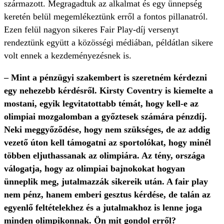
származott. Megragadtuk az alkalmat és egy ünnepség
keretén belül megemlékeztünk erről a fontos pillanatról.
Ezen felül nagyon sikeres Fair Play-díj versenyt
rendeztünk együtt a közösségi médiában, példátlan sikere
volt ennek a kezdeményezésnek is.
– Mint a pénzügyi szakembert is szeretném kérdezni
egy nehezebb kérdésről. Kirsty Coventry is kiemelte a
mostani, egyik legvitatottabb témát, hogy kell-e az
olimpiai mozgalomban a győztesek számára pénzdíj.
Neki meggyőződése, hogy nem szükséges, de az addig
vezető úton kell támogatni az sportolókat, hogy minél
többen eljuthassanak az olimpiára. Az tény, országa
válogatja, hogy az olimpiai bajnokokat hogyan
ünneplik meg, jutalmazzák sikereik után. A fair play
nem pénz, hanem emberi gesztus kérdése, de talán az
egyenlő feltételekhez és a jutalmakhoz is lenne joga
minden olimpikonnak. Ön mit gondol erről?