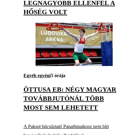
LEGNAGYOBB ELLENFÉL A
HŐSÉG VOLT
Egyéb egyéni
5 órája
ÖTTUSA EB: NÉGY MAGYAR
TOVÁBBJUTÓNÁL TÖBB
MOST SEM LEHETETT
A Paksot búcsúztató Panathinaikosz nem bírt