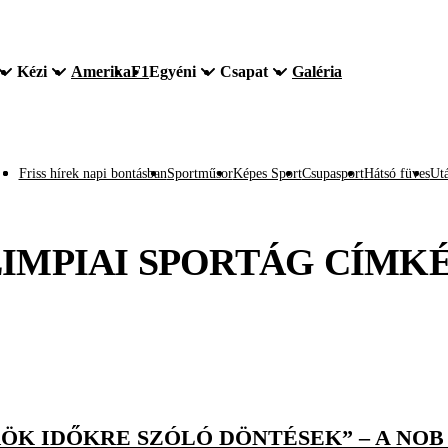
Kézi
Amerika
F1
Egyéni
Csapat
Galéria
Friss hírek napi bontásban
Sportműsor
Képes Sport
Csupasport
Hátsó füves
Utá
IMPIAI SPORTÁG
CÍMK
ÖRÖK IDŐKRE SZÓLÓ DÖNTÉSEK” – A NO