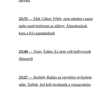
pályára
23:55
— Elek Gábor: Félek, nem minden csapat
tudja majd befejezni az idényt; Álmodozások
kora a Kl-csapatainknál
23:44
— Nagy Ádám: Ez nem volt hollywoodi
filmszerű
23:27
— Borbély Balázs az egygólos győzelem
után: Tudjuk, hol kell javulnunk a visszavágóra