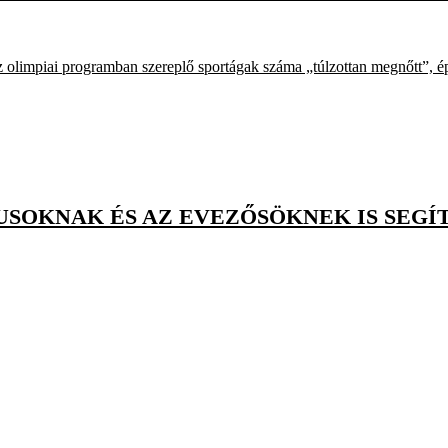
 olimpiai programban szereplő sportágak száma „túlzottan megnőtt”, ép
USOKNAK ÉS AZ EVEZŐSÖKNEK IS SEG