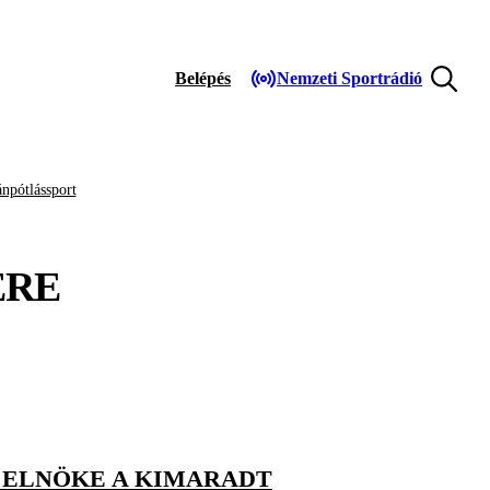
Belépés
Nemzeti Sportrádió
npótlássport
ÉRE
B ELNÖKE A KIMARADT