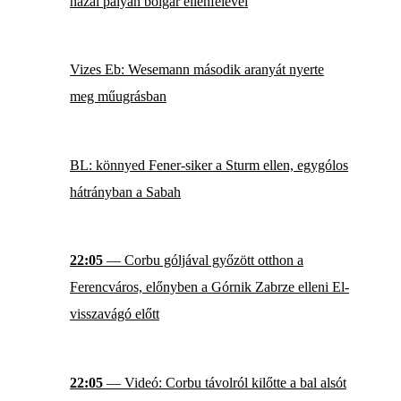
hazai pályán bolgár ellenfelével
Vizes Eb: Wesemann második aranyát nyerte
meg műugrásban
BL: könnyed Fener-siker a Sturm ellen, egygólos
hátrányban a Sabah
22:05
— Corbu góljával győzött otthon a
Ferencváros, előnyben a Górnik Zabrze elleni El-
visszavágó előtt
22:05
— Videó: Corbu távolról kilőtte a bal alsót