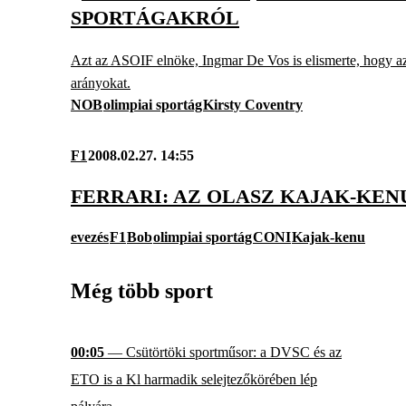
SPORTÁGAKRÓL
Azt az ASOIF elnöke, Ingmar De Vos is elismerte, hogy az
arányokat.
NOB
olimpiai sportág
Kirsty Coventry
F1
2008.02.27. 14:55
FERRARI: AZ OLASZ KAJAK-KEN
evezés
F1
Bob
olimpiai sportág
CONI
Kajak-kenu
Még több sport
00:05
— Csütörtöki sportműsor: a DVSC és az
ETO is a Kl harmadik selejtezőkörében lép