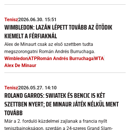
Tenisz
2026.06.30. 15:51
WIMBLEDON: LAZÁN LÉPETT TOVÁBB AZ ÖTÖDIK
KIEMELT A FÉRFIAKNÁL
Alex de Minaurt csak az első szettben tudta
megszorongatni Román Andrés Burruchaga.
Wimbledon
ATP
Román Andrés Burruchaga
WTA
Alex De Minaur
Tenisz
2026.05.27. 14:10
ROLAND GARROS: SWIATEK ÉS BENCIC IS KÉT
SZETTBEN NYERT; DE MINAUR JÁTÉK NÉLKÜL MENT
TOVÁBB
Már a 2. forduló küzdelmei zajlanak a francia nyílt
teniszbajnokságon, szerdán a 24-szeres Grand Slam-