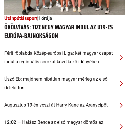
Utánpótlássport
1 órája
ÖKÖLVÍVÁS: TIZENEGY MAGYAR INDUL AZ U19-ES
EURÓPA-BAJNOKSÁGON
Férfi röplabda Közép-európai Liga: két magyar csapat
indul a regionális sorozat következő idényében
Úszó Eb: majdnem hibátlan magyar mérleg az első
délelőttön
Augusztus 19-én veszi át Harry Kane az Aranycipőt
12:02
— Halász Bence az első magyar döntős az