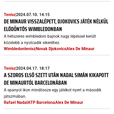
Tenisz
2024.07.10. 14:15
DE MINAUR VISSZALÉPETT, DJOKOVICS JÁTÉK NÉLKÜL
ELŐDÖNTŐS WIMBLEDONBAN
A hétszeres wimbledoni bajnok nagy lépéssel került
közelebb a nyolcadik sikeréhez.
Wimbledon
tenisz
Novak Djokovics
Alex De Minaur
Tenisz
2024.04.17. 18:17
A SZOROS ELSŐ SZETT UTÁN NADAL SIMÁN KIKAPOTT
DE MINAURTÓL BARCELONÁBAN
A spanyol ikon mindössze egy játékot nyert a második
játszmában.
Rafael Nadal
ATP Barcelona
Alex De Minaur