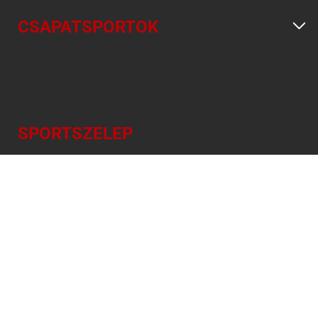
CSAPATSPORTOK
SPORTSZELEP
EREDMÉNYEK, JEGYZŐKÖNYVEK,
TABELLÁK
NAPI SPORTMŰSOR