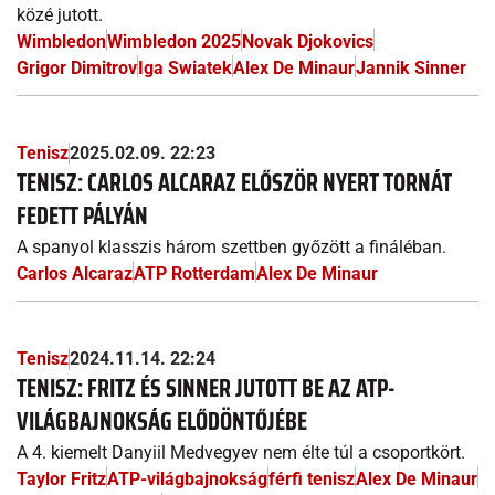
közé jutott.
Wimbledon
Wimbledon 2025
Novak Djokovics
Grigor Dimitrov
Iga Swiatek
Alex De Minaur
Jannik Sinner
Tenisz
2025.02.09. 22:23
TENISZ: CARLOS ALCARAZ ELŐSZÖR NYERT TORNÁT
FEDETT PÁLYÁN
A spanyol klasszis három szettben győzött a fináléban.
Carlos Alcaraz
ATP Rotterdam
Alex De Minaur
Tenisz
2024.11.14. 22:24
TENISZ: FRITZ ÉS SINNER JUTOTT BE AZ ATP-
VILÁGBAJNOKSÁG ELŐDÖNTŐJÉBE
A 4. kiemelt Danyiil Medvegyev nem élte túl a csoportkört.
Taylor Fritz
ATP-világbajnokság
férfi tenisz
Alex De Minaur