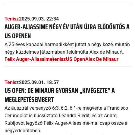
Tenisz
2025.09.03. 22:34
AUGER-ALIASSIME NÉGY ÉV UTÁN ÚJRA ELŐDÖNTŐS A
US OPENEN
A 25 éves kanadai harmadikként jutott a négy közé, miután
négy küzdelmes játszmában felülmúlta Alex de Minaurt.
Felix Auger-Aliassime
tenisz
US Open
Alex De Minaur
Tenisz
2025.09.01. 18:57
US OPEN: DE MINAUR GYORSAN „KIVÉGEZTE” A
MEGLEPETÉSEMBERT
Az ausztrál versenyző 6:3, 6:2, 6:1-re megverte a Francisco
Cerúndolót is búcsúztató Leandro Riedit, és az Andrej
Rubljovot legyőző Félix Auger-Aliassime-mal csap össze a
negyeddöntőben.