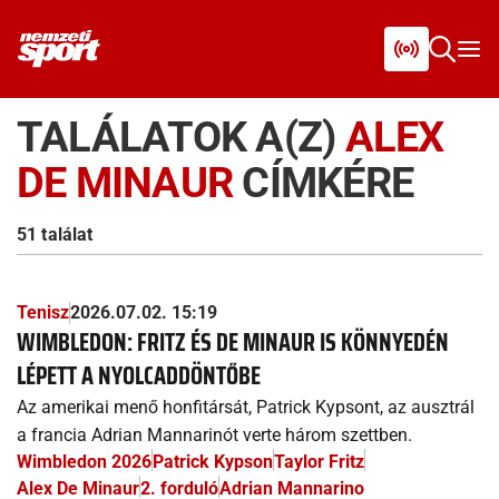
TALÁLATOK A(Z)
ALEX
DE MINAUR
CÍMKÉRE
51 találat
Tenisz
2026.07.02. 15:19
WIMBLEDON: FRITZ ÉS DE MINAUR IS KÖNNYEDÉN
LÉPETT A NYOLCADDÖNTŐBE
Az amerikai menő honfitársát, Patrick Kypsont, az ausztrál
a francia Adrian Mannarinót verte három szettben.
Wimbledon 2026
Patrick Kypson
Taylor Fritz
Alex De Minaur
2. forduló
Adrian Mannarino