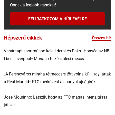
Önnek a legjobb írásokat!
FELIRATKOZOM A HÍRLEVÉLRE
Népszerű cikkek
Összes hír
Vasárnapi sportműsor: keleti derbi és Paks–Honvéd az NB
I-ben; Liverpool–Monaco felkészülési meccs
„A Ferencváros mintha tétmeccsre jött volna ki” – így látták
a Real Madrid–FTC mérkőzést a spanyol újságírók
José Mourinho: Látszik, hogy az FTC magas intenzitással
játszik