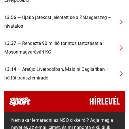
Liverpoolból
13:56
— Újabb játékost jelentett be a Zalaegerszeg –
hivatalos
13:37
— Rendezte 90 millió forintos tartozását a
Mosonmagyaróvári KC
13:14
— Araújo Liverpoolban, Maldini Cagliariban –
hétfői transzferhíradó
HÍRLEVÉL
Nem akar lemaradni az NSO cikkeiről? Adja meg a
nevét és az e-mail címét, és mi naponta elküldjük