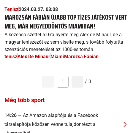
Tenisz
2024.03.27. 03:08
MAROZSÁN FÁBIÁN ÚJABB TOP TÍZES JÁTÉKOST VERT
MEG, MÁR NEGYEDDÖNTŐS MIAMIBAN!
A középső szettet 6:0-ra nyerte meg Alex de Minaur, de a
magyar teniszezőt ez sem viselte meg, s tovább folytatta
szenzációs menetelését az 1000-es tornán.
tenisz
Alex De Minaur
Miami
Marozsá Fábián
1
/
3
Még több sport
14:26
— Az Amazon alapítója és a Facebook
társalapítója közösen venne tulajdonrészt a