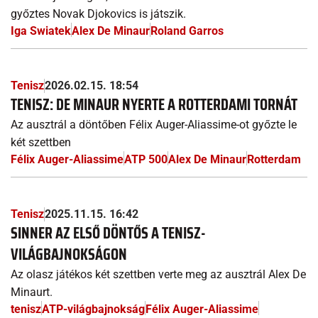
győztes Novak Djokovics is játszik.
Iga Swiatek
Alex De Minaur
Roland Garros
Tenisz
2026.02.15. 18:54
TENISZ: DE MINAUR NYERTE A ROTTERDAMI TORNÁT
Az ausztrál a döntőben Félix Auger-Aliassime-ot győzte le
két szettben
Félix Auger-Aliassime
ATP 500
Alex De Minaur
Rotterdam
Tenisz
2025.11.15. 16:42
SINNER AZ ELSŐ DÖNTŐS A TENISZ-
VILÁGBAJNOKSÁGON
Az olasz játékos két szettben verte meg az ausztrál Alex De
Minaurt.
tenisz
ATP-világbajnokság
Félix Auger-Aliassime