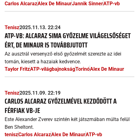
Carlos Alcaraz
Alex De Minaur
Jannik Sinner
ATP-vb
Tenisz
2025.11.13. 22:24
ATP-VB: ALCARAZ SIMA GYŐZELME VILÁGELSŐSÉGET
ÉRT, DE MINAUR IS TOVÁBBJUTOTT
Az ausztrál versenyző első győzelmét szerezte az idei
tornán, kiesett a hazaiak kedvence.
Taylor Fritz
ATP-világbajnokság
Torinó
Alex De Minaur
Tenisz
2025.11.09. 22:19
CARLOS ALCARAZ GYŐZELMÉVEL KEZDŐDÖTT A
FÉRFIAK VB-JE
Este Alexander Zverev szintén két játszmában múlta felül
Ben Sheltont.
tenisz
Carlos Alcaraz
Alex De Minaur
ATP-vb