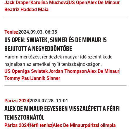
Jack Draper
Karolína Muchová
US Open
Alex De Minaur
Beatriz Haddad Maia
Tenisz
2024.09.03. 06:35
US OPEN: SWIATEK, SINNER ÉS DE MINAUR IS
BEJUTOTT A NEGYEDDÖNTŐBE
Három mérkőzést rendeztek magyar idő szerint kedd
hajnalban az amerikai nyílt teniszbajnokságon.
US Open
Iga Swiatek
Jordan Thompson
Alex De Minaur
Tommy Paul
Jannik Sinner
Párizs 2024
2024.07.28. 11:01
ALEX DE MINAUR EGYESBEN VISSZALÉPETT A FÉRFI
TENISZTORNÁTÓL
Párizs 2024
férfi tenisz
Alex De Minaur
párizsi olimpia