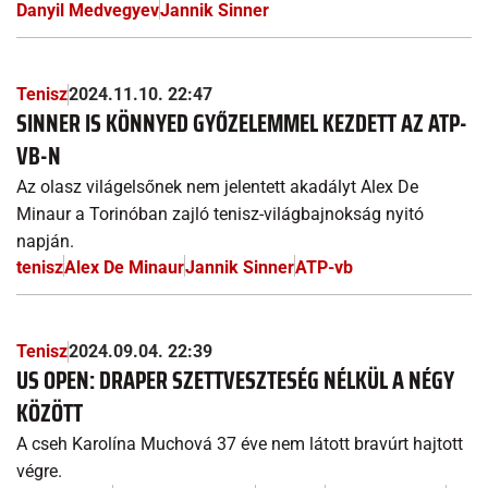
Danyil Medvegyev
Jannik Sinner
Tenisz
2024.11.10. 22:47
SINNER IS KÖNNYED GYŐZELEMMEL KEZDETT AZ ATP-
VB-N
Az olasz világelsőnek nem jelentett akadályt Alex De
Minaur a Torinóban zajló tenisz-világbajnokság nyitó
napján.
tenisz
Alex De Minaur
Jannik Sinner
ATP-vb
Tenisz
2024.09.04. 22:39
US OPEN: DRAPER SZETTVESZTESÉG NÉLKÜL A NÉGY
KÖZÖTT
A cseh Karolína Muchová 37 éve nem látott bravúrt hajtott
végre.