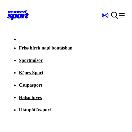
Friss hírek napi bontásban
Sportműsor
Képes Sport
Csupasport
Hátsó füves
Utánpótlássport