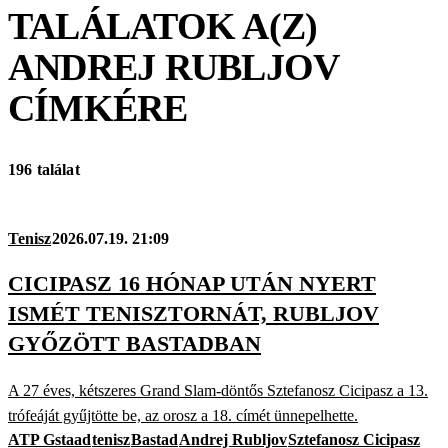
TALÁLATOK A(Z)
ANDREJ RUBLJOV
CÍMKÉRE
196 találat
Tenisz
2026.07.19. 21:09
CICIPASZ 16 HÓNAP UTÁN NYERT
ISMÉT TENISZTORNÁT, RUBLJOV
GYŐZÖTT BASTADBAN
A 27 éves, kétszeres Grand Slam-döntős Sztefanosz Cicipasz a 13.
trófeáját gyűjtötte be, az orosz a 18. címét ünnepelhette.
ATP Gstaad
tenisz
Bastad
Andrej Rubljov
Sztefanosz Cicipasz