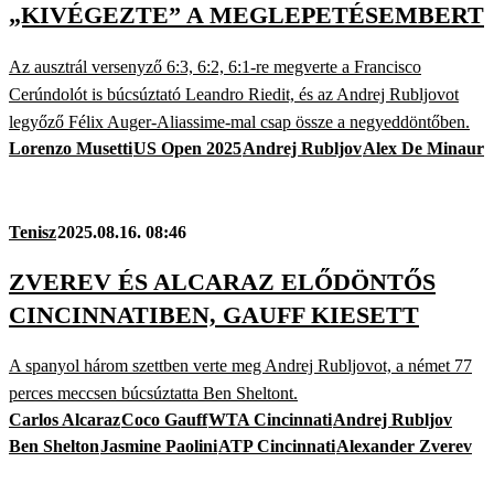
„KIVÉGEZTE” A MEGLEPETÉSEMBERT
Az ausztrál versenyző 6:3, 6:2, 6:1-re megverte a Francisco
Cerúndolót is búcsúztató Leandro Riedit, és az Andrej Rubljovot
legyőző Félix Auger-Aliassime-mal csap össze a negyeddöntőben.
Lorenzo Musetti
US Open 2025
Andrej Rubljov
Alex De Minaur
Tenisz
2025.08.16. 08:46
ZVEREV ÉS ALCARAZ ELŐDÖNTŐS
CINCINNATIBEN, GAUFF KIESETT
A spanyol három szettben verte meg Andrej Rubljovot, a német 77
perces meccsen búcsúztatta Ben Sheltont.
Carlos Alcaraz
Coco Gauff
WTA Cincinnati
Andrej Rubljov
Ben Shelton
Jasmine Paolini
ATP Cincinnati
Alexander Zverev