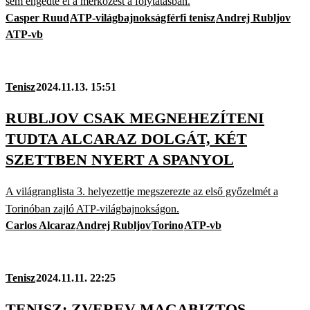
sem engedte el a mérkőzést a folytatásban.
Casper Ruud
ATP-világbajnokság
férfi tenisz
Andrej Rubljov
ATP-vb
Tenisz
2024.11.13. 15:51
RUBLJOV CSAK MEGNEHEZÍTENI
TUDTA ALCARAZ DOLGÁT, KÉT
SZETTBEN NYERT A SPANYOL
A világranglista 3. helyezettje megszerezte az első győzelmét a
Torinóban zajló ATP-világbajnokságon.
Carlos Alcaraz
Andrej Rubljov
Torino
ATP-vb
Tenisz
2024.11.11. 22:25
TENISZ: ZVEREV MAGABIZTOS