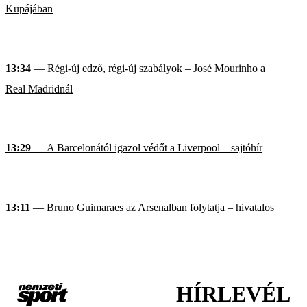
Kupájában
13:34
— Régi-új edző, régi-új szabályok – José Mourinho a
Real Madridnál
13:29
— A Barcelonától igazol védőt a Liverpool – sajtóhír
13:11
— Bruno Guimaraes az Arsenalban folytatja – hivatalos
HÍRLEVÉL