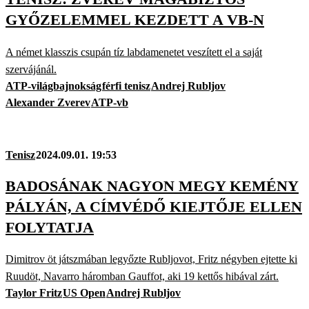
GYŐZELEMMEL KEZDETT A VB-N
A német klasszis csupán tíz labdamenetet veszített el a saját
szervájánál.
ATP-világbajnokság
férfi tenisz
Andrej Rubljov
Alexander Zverev
ATP-vb
Tenisz
2024.09.01. 19:53
BADOSÁNAK NAGYON MEGY KEMÉNY
PÁLYÁN, A CÍMVÉDŐ KIEJTŐJE ELLEN
FOLYTATJA
Dimitrov öt játszmában legyőzte Rubljovot, Fritz négyben ejtette ki
Ruudöt, Navarro háromban Gauffot, aki 19 kettős hibával zárt.
Taylor Fritz
US Open
Andrej Rubljov