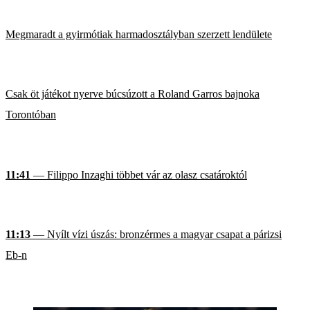
Megmaradt a gyirmótiak harmadosztályban szerzett lendülete
Csak öt játékot nyerve búcsúzott a Roland Garros bajnoka
Torontóban
11:41
— Filippo Inzaghi többet vár az olasz csatároktól
11:13
— Nyílt vízi úszás: bronzérmes a magyar csapat a párizsi
Eb-n