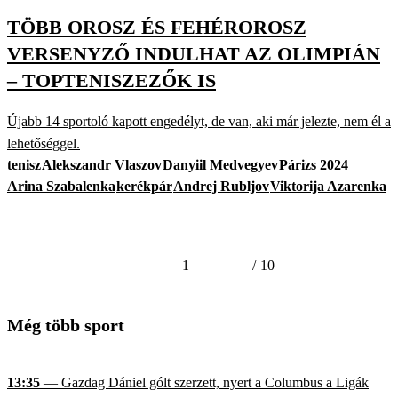
TÖBB OROSZ ÉS FEHÉROROSZ
VERSENYZŐ INDULHAT AZ OLIMPIÁN
– TOPTENISZEZŐK IS
Újabb 14 sportoló kapott engedélyt, de van, aki már jelezte, nem él a
lehetőséggel.
tenisz
Alekszandr Vlaszov
Danyiil Medvegyev
Párizs 2024
Arina Szabalenka
kerékpár
Andrej Rubljov
Viktorija Azarenka
1
/
10
Még több sport
13:35
— Gazdag Dániel gólt szerzett, nyert a Columbus a Ligák