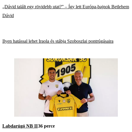
„Dávid talált egy rövidebb utat?” – Így lett Európa-bajnok Betlehem
Dávid
Ilyen hatással lehet Iraola és stábja Szoboszlai pontrúgásaira
Labdarúgó NB II
36 perce