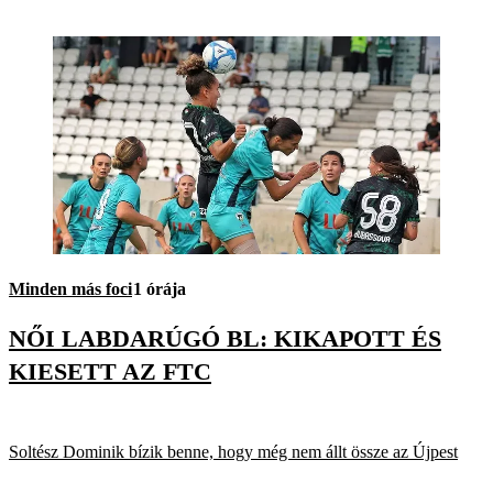
Minden más foci
1 órája
NŐI LABDARÚGÓ BL: KIKAPOTT ÉS
KIESETT AZ FTC
Soltész Dominik bízik benne, hogy még nem állt össze az Újpest