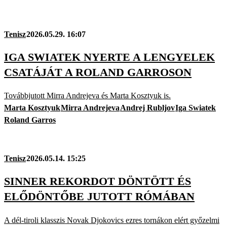
Tenisz
2026.05.29. 16:07
IGA SWIATEK NYERTE A LENGYELEK
CSATÁJÁT A ROLAND GARROSON
Továbbjutott Mirra Andrejeva és Marta Kosztyuk is.
Marta Kosztyuk
Mirra Andrejeva
Andrej Rubljov
Iga Swiatek
Roland Garros
Tenisz
2026.05.14. 15:25
SINNER REKORDOT DÖNTÖTT ÉS
ELŐDÖNTŐBE JUTOTT RÓMÁBAN
A dél-tiroli klasszis Novak Djokovics ezres tornákon elért győzelmi