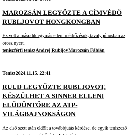
MAROZSÁN LEGYŐZTE A CÍMVÉDŐ
RUBLJOVOT HONGKONGBAN
Ez volt a második egymás elleni mérkőzésük, tavaly júliusban az
orosz nyert.
tenisz
férfi tenisz
Andrej Rubljov
Marozsán Fábián
Tenisz
2024.11.15. 22:41
RUUD LEGYŐZTE RUBLJOVOT,
KÉSZÜLHET A SINNER ELLENI
ELŐDÖNTŐRE AZ ATP-
VILÁGBAJNOKSÁGON
Az első szett után eldőlt a továbbjutás kérdése, de egyik teniszező