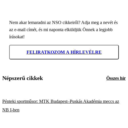
Nem akar lemaradni az NSO cikkeiről? Adja meg a nevét és
az e-mail címét, és mi naponta elküldjük Önnek a legjobb
írásokat!
FELIRATKOZOM A HÍRLEVÉLRE
Népszerű cikkek
Összes hír
Pénteki sportműsor: MTK Budapest–Puskás Akadémia meccs az
NB I-ben