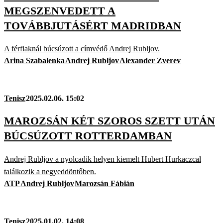
MEGSZENVEDETT A
TOVÁBBJUTÁSÉRT MADRIDBAN
A férfiaknál búcsúzott a címvédő Andrej Rubljov.
Arina Szabalenka
Andrej Rubljov
Alexander Zverev
Tenisz
2025.02.06. 15:02
MAROZSÁN KÉT SZOROS SZETT UTÁN
BÚCSÚZOTT ROTTERDAMBAN
Andrej Rubljov a nyolcadik helyen kiemelt Hubert Hurkaczcal
találkozik a negyeddöntőben.
ATP
Andrej Rubljov
Marozsán Fábián
Tenisz
2025.01.02. 14:08