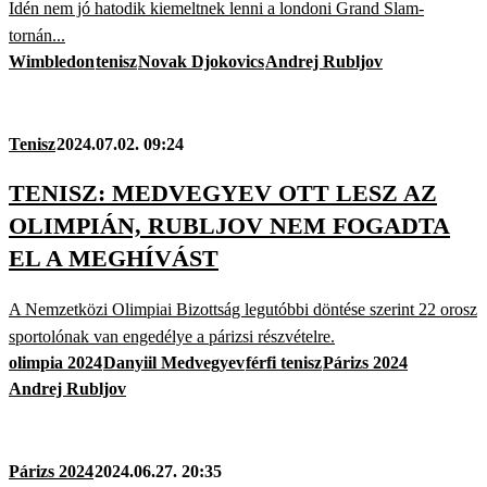
Idén nem jó hatodik kiemeltnek lenni a londoni Grand Slam-
tornán...
Wimbledon
tenisz
Novak Djokovics
Andrej Rubljov
Tenisz
2024.07.02. 09:24
TENISZ: MEDVEGYEV OTT LESZ AZ
OLIMPIÁN, RUBLJOV NEM FOGADTA
EL A MEGHÍVÁST
A Nemzetközi Olimpiai Bizottság legutóbbi döntése szerint 22 orosz
sportolónak van engedélye a párizsi részvételre.
olimpia 2024
Danyiil Medvegyev
férfi tenisz
Párizs 2024
Andrej Rubljov
Párizs 2024
2024.06.27. 20:35