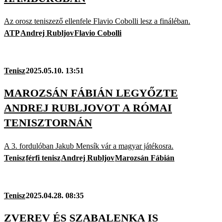
Az orosz teniszező ellenfele Flavio Cobolli lesz a fináléban.
ATP
Andrej Rubljov
Flavio Cobolli
Tenisz
2025.05.10. 13:51
MAROZSÁN FÁBIÁN LEGYŐZTE
ANDREJ RUBLJOVOT A RÓMAI
TENISZTORNÁN
A 3. fordulóban Jakub Mensík vár a magyar játékosra.
Tenisz
férfi tenisz
Andrej Rubljov
Marozsán Fábián
Tenisz
2025.04.28. 08:35
ZVEREV ÉS SZABALENKA IS