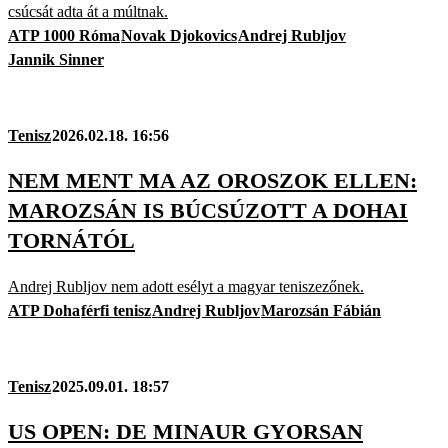
csúcsát adta át a múltnak.
ATP 1000 Róma
Novak Djokovics
Andrej Rubljov
Jannik Sinner
Tenisz
2026.02.18. 16:56
NEM MENT MA AZ OROSZOK ELLEN:
MAROZSÁN IS BÚCSÚZOTT A DOHAI
TORNÁTÓL
Andrej Rubljov nem adott esélyt a magyar teniszezőnek.
ATP Doha
férfi tenisz
Andrej Rubljov
Marozsán Fábián
Tenisz
2025.09.01. 18:57
US OPEN: DE MINAUR GYORSAN