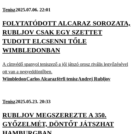
Tenisz
2025.07.06. 22:01
FOLYTATÓDOTT ALCARAZ SOROZATA,
RUBLJOV CSAK EGY SZETTET
TUDOTT ELCSENNI TŐLE
WIMBLEDONBAN
A címvédő spanyol teniszező a jól játszó orosz rivális legyőzésével
ott van a negyeddöntőben.
Wimbledon
Carlos Alcaraz
férfi tenisz
Andrej Rubljov
Tenisz
2025.05.23. 20:33
RUBLJOV MEGSZEREZTE A 350.
GYŐZELMÉT, DÖNTŐT JÁTSZHAT
HAMBURGBAN