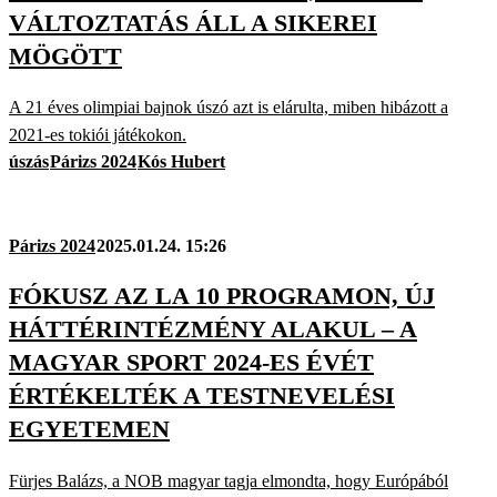
VÁLTOZTATÁS ÁLL A SIKEREI
MÖGÖTT
A 21 éves olimpiai bajnok úszó azt is elárulta, miben hibázott a
2021-es tokiói játékokon.
úszás
Párizs 2024
Kós Hubert
Párizs 2024
2025.01.24. 15:26
FÓKUSZ AZ LA 10 PROGRAMON, ÚJ
HÁTTÉRINTÉZMÉNY ALAKUL – A
MAGYAR SPORT 2024-ES ÉVÉT
ÉRTÉKELTÉK A TESTNEVELÉSI
EGYETEMEN
Fürjes Balázs, a NOB magyar tagja elmondta, hogy Európából