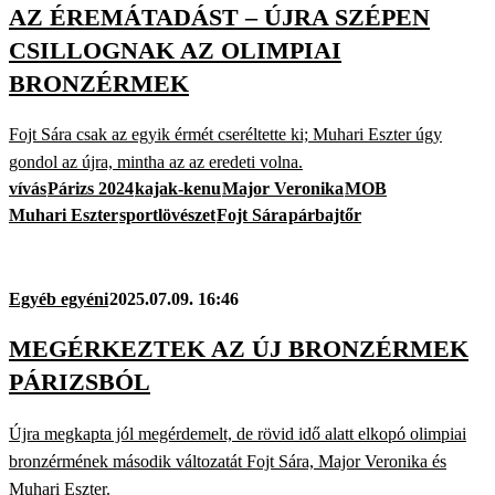
AZ ÉREMÁTADÁST – ÚJRA SZÉPEN
CSILLOGNAK AZ OLIMPIAI
BRONZÉRMEK
Fojt Sára csak az egyik érmét cseréltette ki; Muhari Eszter úgy
gondol az újra, mintha az az eredeti volna.
vívás
Párizs 2024
kajak-kenu
Major Veronika
MOB
Muhari Eszter
sportlövészet
Fojt Sára
párbajtőr
Egyéb egyéni
2025.07.09. 16:46
MEGÉRKEZTEK AZ ÚJ BRONZÉRMEK
PÁRIZSBÓL
Újra megkapta jól megérdemelt, de rövid idő alatt elkopó olimpiai
bronzérmének második változatát Fojt Sára, Major Veronika és
Muhari Eszter.