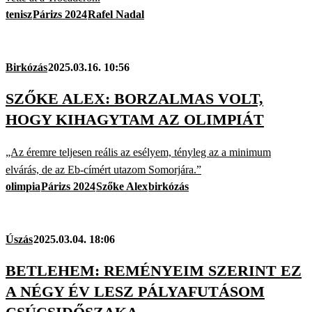
tenisz
Párizs 2024
Rafel Nadal
Birkózás
2025.03.16. 10:56
SZŐKE ALEX: BORZALMAS VOLT,
HOGY KIHAGYTAM AZ OLIMPIÁT
„Az éremre teljesen reális az esélyem, tényleg az a minimum
elvárás, de az Eb-címért utazom Somorjára.”
olimpia
Párizs 2024
Szőke Alex
birkózás
Úszás
2025.03.04. 18:06
BETLEHEM: REMÉNYEIM SZERINT EZ
A NÉGY ÉV LESZ PÁLYAFUTÁSOM