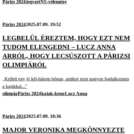
Párizs 2024
jegyzet
NS-vélemény
Párizs 2024
2025.07.09. 19:52
LEGBELÜL ÉREZTEM, HOGY EZT NEM
TUDOM ELENGEDNI – LUCZ ANNA
ARRÓL, HOGY LECSÚSZOTT A PÁRIZSI
OLIMPIÁRÓL
„Kellett egy jó két-három hónap, amikor nem nagyon foglalkoztam
a kajakkal...”
olimpia
Párizs 2024
kajak-kenu
Lucz Anna
Párizs 2024
2025.07.09. 18:36
MAJOR VERONIKA MEGKÖNNYEZTE