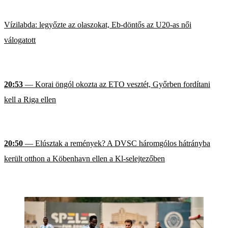
Vízilabda: legyőzte az olaszokat, Eb-döntős az U20-as női
válogatott
20:53
— Korai öngól okozta az ETO vesztét, Győrben fordítani
kell a Riga ellen
20:50
— Elúsztak a remények? A DVSC háromgólos hátrányba
került otthon a Köbenhavn ellen a Kl-selejtezőben