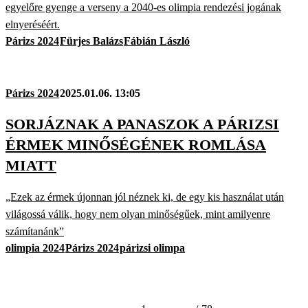
egyelőre gyenge a verseny a 2040-es olimpia rendezési jogának
elnyeréséért.
Párizs 2024
Fürjes Balázs
Fábián László
Párizs 2024
2025.01.06. 13:05
SORJÁZNAK A PANASZOK A PÁRIZSI
ÉRMEK MINŐSÉGÉNEK ROMLÁSA
MIATT
„Ezek az érmek újonnan jól néznek ki, de egy kis használat után
világossá válik, hogy nem olyan minőségűek, mint amilyenre
számítanánk”
olimpia 2024
Párizs 2024
párizsi olimpa