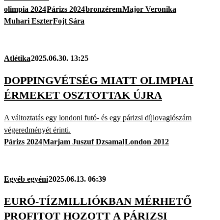
olimpia 2024
Párizs 2024
bronzérem
Major Veronika
Muhari Eszter
Fojt Sára
Atlétika
2025.06.30. 13:25
DOPPINGVÉTSÉG MIATT OLIMPIAI
ÉRMEKET OSZTOTTAK ÚJRA
A változtatás egy londoni futó- és egy párizsi díjlovaglószám
végeredményét érinti.
Párizs 2024
Marjam Juszuf Dzsamal
London 2012
Egyéb egyéni
2025.06.13. 06:39
EURÓ-TÍZMILLIÓKBAN MÉRHETŐ
PROFITOT HOZOTT A PÁRIZSI