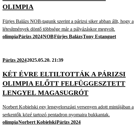
OLIMPIA
Fürjes Balázs NOB-tagunk szerint a párizsi siker abban állt, hogy a
létesítmények döntő többsége már a pályázáskor megvolt.
olimpia
Párizs 2024
NOB
Fürjes Balázs
Tony Estanguet
Párizs 2024
2025.05.20. 21:39
KÉT ÉVRE ELTILTOTTÁK A PÁRIZSI
OLIMPIA ELŐTT FELFÜGGESZTETT
LENGYEL MAGASUGRÓT
Norbert Kobielski egy lengyelországi versenyen adott mintájában a
serkentők közé tartozó pentadron nyomaira bukkantak.
olimpia
Norbert Kobielski
Párizs 2024