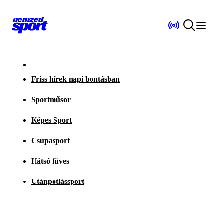
Friss hírek napi bontásban
Sportműsor
Képes Sport
Csupasport
Hátsó füves
Utánpótlássport