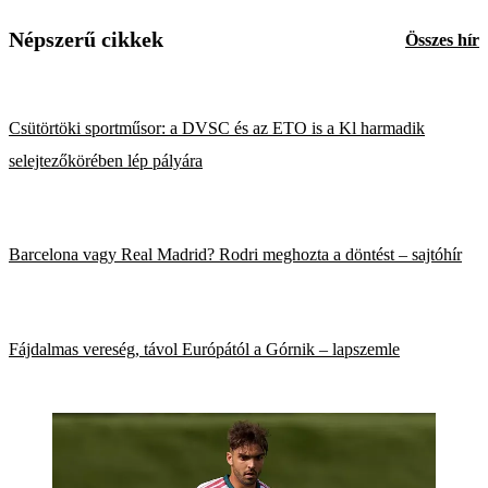
Népszerű cikkek
Összes hír
Csütörtöki sportműsor: a DVSC és az ETO is a Kl harmadik
selejtezőkörében lép pályára
Barcelona vagy Real Madrid? Rodri meghozta a döntést – sajtóhír
Fájdalmas vereség, távol Európától a Górnik – lapszemle