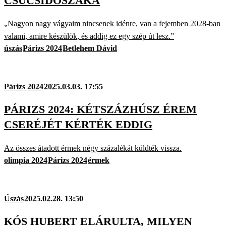
CSÚCSIDŐSZAKA
„Nagyon nagy vágyaim nincsenek idénre, van a fejemben 2028-ban
valami, amire készülök, és addig ez egy szép út lesz.”
úszás
Párizs 2024
Betlehem Dávid
Párizs 2024
2025.03.03. 17:55
PÁRIZS 2024: KÉTSZÁZHÚSZ ÉREM
CSERÉJÉT KÉRTÉK EDDIG
Az összes átadott érmek négy százalékát küldték vissza.
olimpia 2024
Párizs 2024
érmek
Úszás
2025.02.28. 13:50
KÓS HUBERT ELÁRULTA, MILYEN