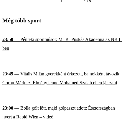
1
/
78
Még több sport
23:50
— Pénteki sportműsor: MTK–Puskás Akadémia az NB I-
ben
23:45
— Vitális Milán gyerekként érkezett, bajnokként távozik;
Corbu Máriusz: Élmény lenne Mohamed Szalah ellen játszani
23:00
— Bolla gólt lőtt, majd gólpasszt adott: Észtországban
nyert a Rapid Wien – videó