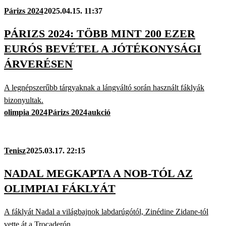
Párizs 2024
2025.04.15. 11:37
PÁRIZS 2024: TÖBB MINT 200 EZER
EURÓS BEVÉTEL A JÓTÉKONYSÁGI
ÁRVERÉSEN
A legnépszerűbb tárgyaknak a lángváltó során használt fáklyák
bizonyultak.
olimpia 2024
Párizs 2024
aukció
Tenisz
2025.03.17. 22:15
NADAL MEGKAPTA A NOB-TÓL AZ
OLIMPIAI FÁKLYÁT
A fáklyát Nadal a világbajnok labdarúgótól, Zinédine Zidane-tól
vette át a Trocaderón.