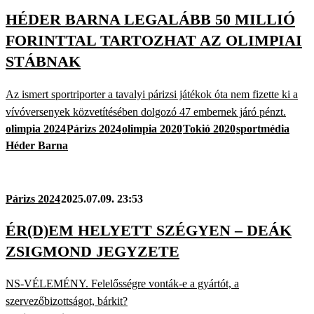
HÉDER BARNA LEGALÁBB 50 MILLIÓ
FORINTTAL TARTOZHAT AZ OLIMPIAI
STÁBNAK
Az ismert sportriporter a tavalyi párizsi játékok óta nem fizette ki a
vívóversenyek közvetítésében dolgozó 47 embernek járó pénzt.
olimpia 2024
Párizs 2024
olimpia 2020
Tokió 2020
sportmédia
Héder Barna
Párizs 2024
2025.07.09. 23:53
ÉR(D)EM HELYETT SZÉGYEN – DEÁK
ZSIGMOND JEGYZETE
NS-VÉLEMÉNY. Felelősségre vonták-e a gyártót, a
szervezőbizottságot, bárkit?