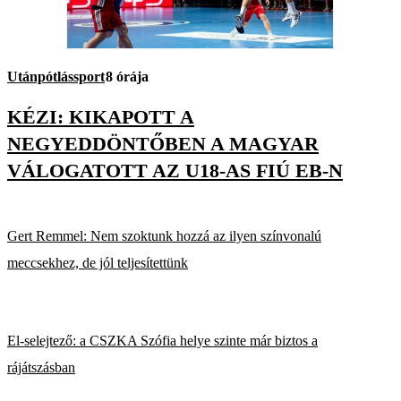
Utánpótlássport
8 órája
KÉZI: KIKAPOTT A
NEGYEDDÖNTŐBEN A MAGYAR
VÁLOGATOTT AZ U18-AS FIÚ EB-N
Gert Remmel: Nem szoktunk hozzá az ilyen színvonalú
meccsekhez, de jól teljesítettünk
El-selejtező: a CSZKA Szófia helye szinte már biztos a
rájátszásban