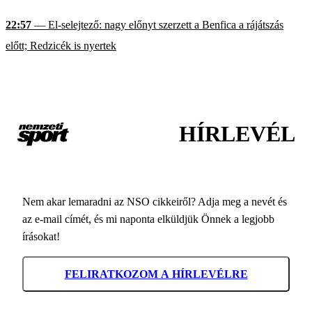
22:57
— El-selejtező: nagy előnyt szerzett a Benfica a rájátszás
előtt; Redzicék is nyertek
HÍRLEVÉL
Nem akar lemaradni az NSO cikkeiről? Adja meg a nevét és
az e-mail címét, és mi naponta elküldjük Önnek a legjobb
írásokat!
FELIRATKOZOM A HÍRLEVÉLRE