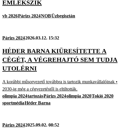
EMLÉKSZIK
vb 2026
Párizs 2024
NOB
Üzbegisztán
Párizs 2024
2026.03.12. 15:32
HÉDER BARNA KIÜRESÍTETTE A
CÉGÉT, A VÉGREHAJTÓ SEM TUDJA
UTOLÉRNI
A korábbi műsorvezető továbbra is tartozik munkavállalóinak •
2030-ig még a cégvezetéstől is eltiltották.
olimpia 2024
tartozás
Párizs 2024
olimpia 2020
Tokió 2020
sportmédia
Héder Barna
Párizs 2024
2025.09.02. 08:52