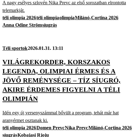
A nagy esélyes szlovén Nika Prevc az első sorozatban elrontotta
telemarkját.
téli olimpia 2026
téli olimpia
olimpia
Milánó-Cortina 2026
Anna Odine Ström
síugrás
Téli sportok
2026.01.31. 13:11
VILÁGREKORDER, KORSZAKOS
LEGENDA, OLIMPIAI ÉRMES ÉS A
JÖVŐ REMÉNYSÉGE – TÍZ SÍUGRÓ,
AKIRE ÉRDEMES FIGYELNI A TÉLI
OLIMPIÁN
Idén egy új versenyszámmal bővült a program, tehát már hat
aranyérmet osztanak ki.
téli olimpia 2026
Domen Prevc
Nika Prevc
Milánó-Cortina 2026
síugrás
Kobajasi Rjoju