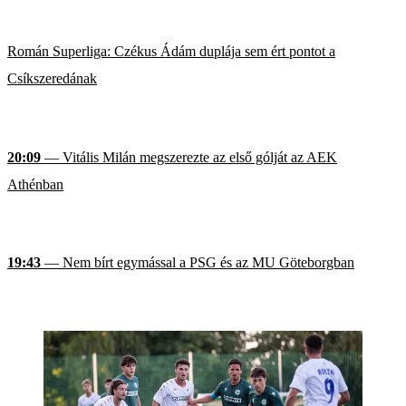
Román Superliga: Czékus Ádám duplája sem ért pontot a
Csíkszeredának
20:09
— Vitális Milán megszerezte az első gólját az AEK
Athénban
19:43
— Nem bírt egymással a PSG és az MU Göteborgban