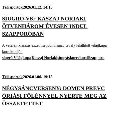
Téli sportok
2026.01.12. 14:15
SÍUGRÓ-VK: KASZAJ NORIAKI
ÖTVENHÁROM ÉVESEN INDUL
SZAPPORÓBAN
A veterán klasszis ezzel megdönti saját, tavaly felállított világkupa-
korrekordját.
síugró Világkupa
Kaszaj Noriaki
síugrás
korrekord
Szapporo
Téli sportok
2026.01.06. 19:18
NÉGYSÁNCVERSENY: DOMEN PREVC
ÓRIÁSI FÖLÉNNYEL NYERTE MEG AZ
ÖSSZETETTET