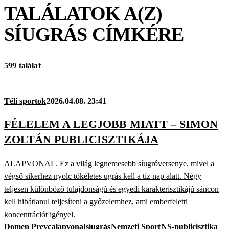
TALÁLATOK A(Z)
SÍUGRÁS
CÍMKÉRE
599 találat
Téli sportok
2026.04.08. 23:41
FÉLELEM A LEGJOBB MIATT – SIMON
ZOLTÁN PUBLICISZTIKÁJA
ALAPVONAL. Ez a világ legnemesebb síugróversenye, mivel a
végső sikerhez nyolc tökéletes ugrás kell a tíz nap alatt. Négy
teljesen különböző tulajdonságú és egyedi karakterisztikájú sáncon
kell hibátlanul teljesíteni a győzelemhez, ami emberfeletti
koncentrációt igényel.
Domen Prevc
alapvonal
síugrás
Nemzeti Sport
NS-publicisztika