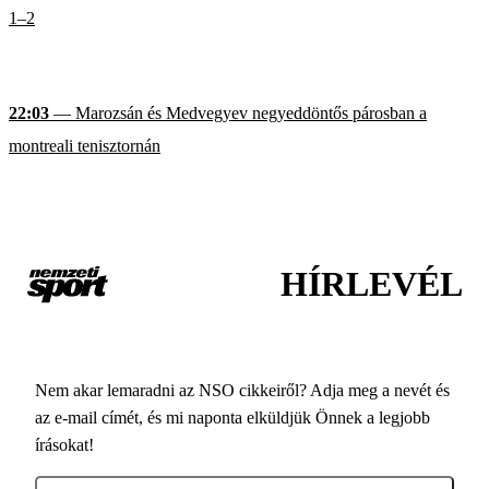
1–2
22:03
— Marozsán és Medvegyev negyeddöntős párosban a
montreali tenisztornán
HÍRLEVÉL
Nem akar lemaradni az NSO cikkeiről? Adja meg a nevét és
az e-mail címét, és mi naponta elküldjük Önnek a legjobb
írásokat!