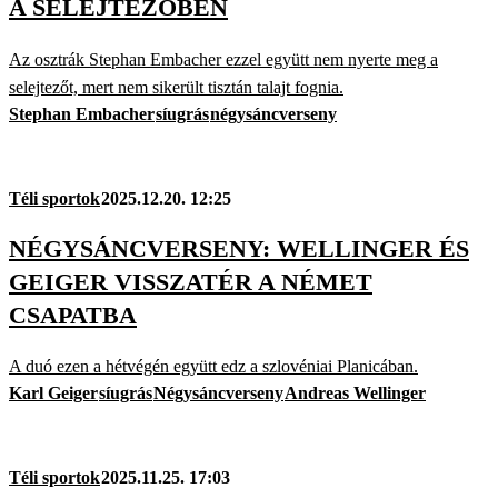
A SELEJTEZŐBEN
Az osztrák Stephan Embacher ezzel együtt nem nyerte meg a
selejtezőt, mert nem sikerült tisztán talajt fognia.
Stephan Embacher
síugrás
négysáncverseny
Téli sportok
2025.12.20. 12:25
NÉGYSÁNCVERSENY: WELLINGER ÉS
GEIGER VISSZATÉR A NÉMET
CSAPATBA
A duó ezen a hétvégén együtt edz a szlovéniai Planicában.
Karl Geiger
síugrás
Négysáncverseny
Andreas Wellinger
Téli sportok
2025.11.25. 17:03