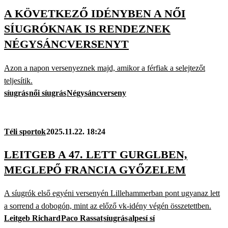
A KÖVETKEZŐ IDÉNYBEN A NŐI
SÍUGRÓKNAK IS RENDEZNEK
NÉGYSÁNCVERSENYT
Azon a napon versenyeznek majd, amikor a férfiak a selejtezőt
teljesítik.
síugrás
női síugrás
Négysáncverseny
Téli sportok
2025.11.22. 18:24
LEITGEB A 47. LETT GURGLBEN,
MEGLEPŐ FRANCIA GYŐZELEM
A síugrók első egyéni versenyén Lillehammerban pont ugyanaz lett
a sorrend a dobogón, mint az előző vk-idény végén összetettben.
Leitgeb Richard
Paco Rassat
síugrás
alpesí sí