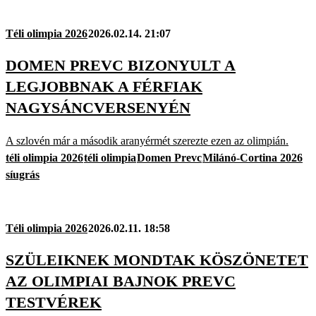
Téli olimpia 2026
2026.02.14. 21:07
DOMEN PREVC BIZONYULT A
LEGJOBBNAK A FÉRFIAK
NAGYSÁNCVERSENYÉN
A szlovén már a második aranyérmét szerezte ezen az olimpián.
téli olimpia 2026
téli olimpia
Domen Prevc
Milánó-Cortina 2026
síugrás
Téli olimpia 2026
2026.02.11. 18:58
SZÜLEIKNEK MONDTAK KÖSZÖNETET
AZ OLIMPIAI BAJNOK PREVC
TESTVÉREK