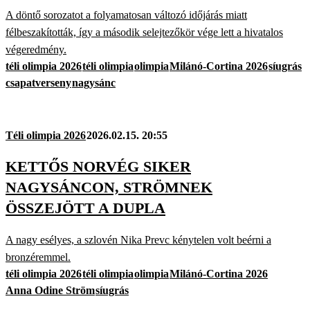
A döntő sorozatot a folyamatosan változó időjárás miatt
félbeszakították, így a második selejtezőkör vége lett a hivatalos
végeredmény.
téli olimpia 2026
téli olimpia
olimpia
Milánó-Cortina 2026
síugrás
csapatverseny
nagysánc
Téli olimpia 2026
2026.02.15. 20:55
KETTŐS NORVÉG SIKER
NAGYSÁNCON, STRÖMNEK
ÖSSZEJÖTT A DUPLA
A nagy esélyes, a szlovén Nika Prevc kénytelen volt beérni a
bronzéremmel.
téli olimpia 2026
téli olimpia
olimpia
Milánó-Cortina 2026
Anna Odine Ström
síugrás