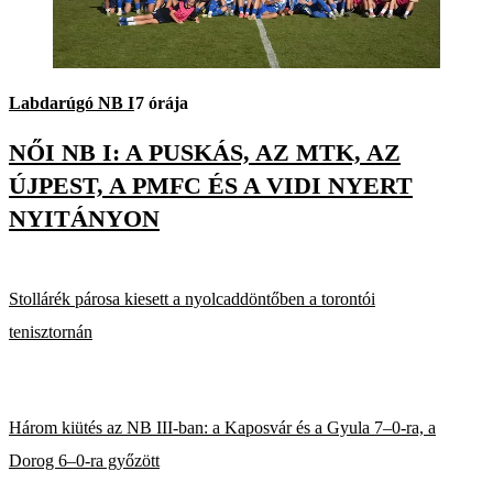
Labdarúgó NB I
7 órája
NŐI NB I: A PUSKÁS, AZ MTK, AZ
ÚJPEST, A PMFC ÉS A VIDI NYERT
NYITÁNYON
Stollárék párosa kiesett a nyolcaddöntőben a torontói
tenisztornán
Három kiütés az NB III-ban: a Kaposvár és a Gyula 7–0-ra, a
Dorog 6–0-ra győzött