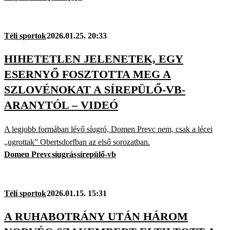
Téli sportok
2026.01.25. 20:33
HIHETETLEN JELENETEK, EGY
ESERNYŐ FOSZTOTTA MEG A
SZLOVÉNOKAT A SÍREPÜLŐ-VB-
ARANYTÓL – VIDEÓ
A legjobb formában lévő síugró, Domen Prevc nem, csak a lécei
„ugrottak” Obertsdorfban az első sorozatban.
Domen Prevc
síugrás
sírepülő-vb
Téli sportok
2026.01.15. 15:31
A RUHABOTRÁNY UTÁN HÁROM