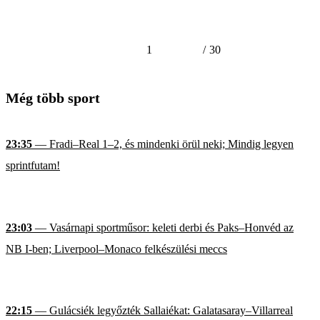
1
/
30
Még több sport
23:35
— Fradi–Real 1–2, és mindenki örül neki; Mindig legyen
sprintfutam!
23:03
— Vasárnapi sportműsor: keleti derbi és Paks–Honvéd az
NB I-ben; Liverpool–Monaco felkészülési meccs
22:15
— Gulácsiék legyőzték Sallaiékat: Galatasaray–Villarreal