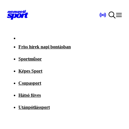
Friss hírek napi bontásban
Sportműsor
Képes Sport
Csupasport
Hátsó füves
Utánpótlássport