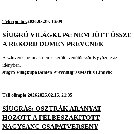
Téli sportok
2026.03.29. 16:09
SÍUGRÓ VILÁGKUPA: NEM JÖTT ÖSSZE
A REKORD DOMEN PREVCNEK
A szlovén síugrónak nem sikerült tizenötödször is győznie az
idényben.
síugró Világkupa
Domen Prevc
síugrás
Marius Lindvik
Téli olimpia 2026
2026.02.16. 21:35
SÍUGRÁS: OSZTRÁK ARANYAT
HOZOTT A FÉLBESZAKÍTOTT
NAGYSÁNC CSAPATVERSENY