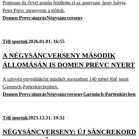
Pontosan tíz évvel azután hódította el az aranysast, hogy bátyja,
Peter Prevc megnyerte a trófeát.
Domen Prevc
síugrás
Négysáncverseny
Téli sportok
2026.01.01. 16:55
A NÉGYSÁNCVERSENY MÁSODIK
ÁLLOMÁSÁN IS DOMEN PREVC NYERT
A szlovén egyedüliként mindkét sorozatban 140 méter fölé jutott
Garmisch-Partenkirchenben.
Domen Prevc
síugrás
Négysáncverseny
Garmisch-Partenkirchen
Téli sportok
2025.12.31. 19:32
NÉGYSÁNCVERSENY: ÚJ SÁNCREKORD