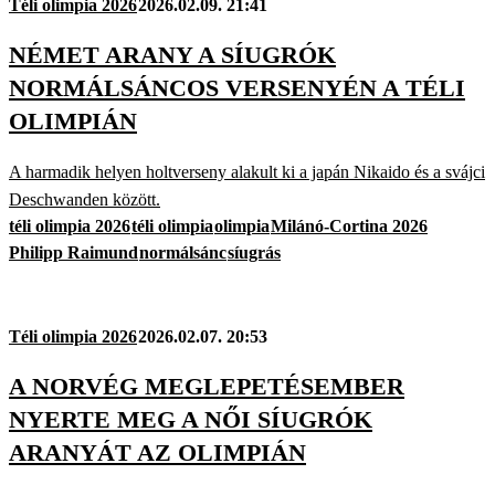
Téli olimpia 2026
2026.02.09. 21:41
NÉMET ARANY A SÍUGRÓK
NORMÁLSÁNCOS VERSENYÉN A TÉLI
OLIMPIÁN
A harmadik helyen holtverseny alakult ki a japán Nikaido és a svájci
Deschwanden között.
téli olimpia 2026
téli olimpia
olimpia
Milánó-Cortina 2026
Philipp Raimund
normálsánc
síugrás
Téli olimpia 2026
2026.02.07. 20:53
A NORVÉG MEGLEPETÉSEMBER
NYERTE MEG A NŐI SÍUGRÓK
ARANYÁT AZ OLIMPIÁN