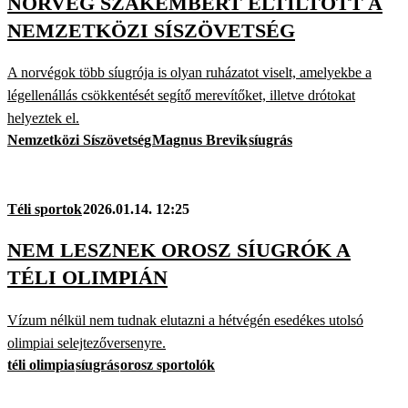
NORVÉG SZAKEMBERT ELTILTOTT A
NEMZETKÖZI SÍSZÖVETSÉG
A norvégok több síugrója is olyan ruházatot viselt, amelyekbe a
légellenállás csökkentését segítő merevítőket, illetve drótokat
helyeztek el.
Nemzetközi Síszövetség
Magnus Brevik
síugrás
Téli sportok
2026.01.14. 12:25
NEM LESZNEK OROSZ SÍUGRÓK A
TÉLI OLIMPIÁN
Vízum nélkül nem tudnak elutazni a hétvégén esedékes utolsó
olimpiai selejtezőversenyre.
téli olimpia
síugrás
orosz sportolók