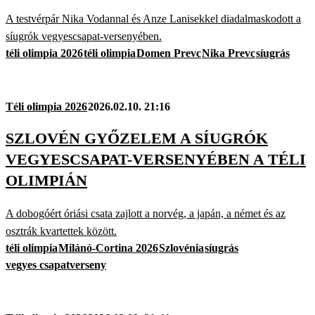
A testvérpár Nika Vodannal és Anze Lanisekkel diadalmaskodott a
síugrók vegyescsapat-versenyében.
téli olimpia 2026
téli olimpia
Domen Prevc
Nika Prevc
síugrás
Téli olimpia 2026
2026.02.10. 21:16
SZLOVÉN GYŐZELEM A SÍUGRÓK
VEGYESCSAPAT-VERSENYÉBEN A TÉLI
OLIMPIÁN
A dobogóért óriási csata zajlott a norvég, a japán, a német és az
osztrák kvartettek között.
téli olimpia
Milánó-Cortina 2026
Szlovénia
síugrás
vegyes csapatverseny