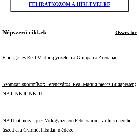
FELIRATKOZOM A HÍRLEVÉLRE
Népszerű cikkek
Összes hír
Fradi-gól és Real Madrid-győzelem a Groupama Arénában
Szombati sportműsor: Ferencváros–Real Madrid meccs Budapesten;
NB I, NB II, NB III
NB II: öt piros lap és Vidi-győzelem Fehérváron; az utolsó percben
úszott el a Gyirmót hibátlan mérlege