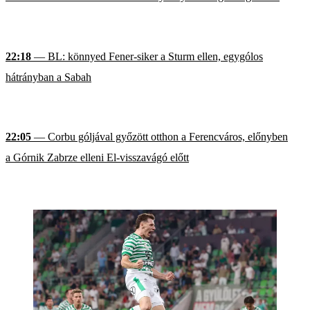
22:18
— BL: könnyed Fener-siker a Sturm ellen, egygólos
hátrányban a Sabah
22:05
— Corbu góljával győzött otthon a Ferencváros, előnyben
a Górnik Zabrze elleni El-visszavágó előtt