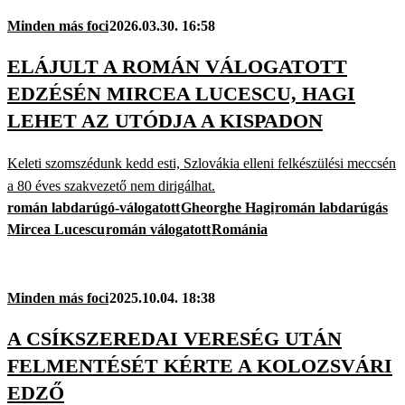
Minden más foci
2026.03.30. 16:58
ELÁJULT A ROMÁN VÁLOGATOTT
EDZÉSÉN MIRCEA LUCESCU, HAGI
LEHET AZ UTÓDJA A KISPADON
Keleti szomszédunk kedd esti, Szlovákia elleni felkészülési meccsén
a 80 éves szakvezető nem dirigálhat.
román labdarúgó-válogatott
Gheorghe Hagi
román labdarúgás
Mircea Lucescu
román válogatott
Románia
Minden más foci
2025.10.04. 18:38
A CSÍKSZEREDAI VERESÉG UTÁN
FELMENTÉSÉT KÉRTE A KOLOZSVÁRI
EDZŐ