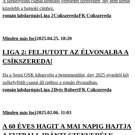
A székelyföldi csapat kétgólos vereséget szenvedett, így nem került
közelebb a bajnoki címhez.
román labdarúgás
Liga 2
Csíkszereda
FK Csíkszereda
Minden más foci
2025.04.25. 18:20
LIGA 2: FELJUTOTT AZ ÉLVONALBA A
CSÍKSZEREDA!
Ha a Sepsi OSK kiharcolja a bennmaradást, úgy 2025 nyarától két
székelyföldi csapat áll rajthoz a román élvonalban.
román labdarúgás
Liga 2
Ilyés Róbert
FK Csíkszereda
Minden más foci
2025.02.06. 11:03
A 60 ÉVES HAGIT A MAI NAPIG HAJTJA