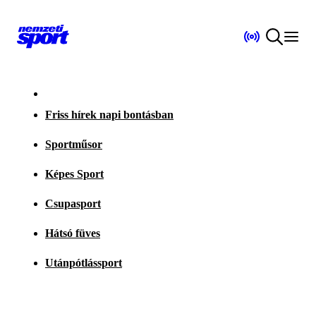
Friss hírek napi bontásban
Sportműsor
Képes Sport
Csupasport
Hátsó füves
Utánpótlássport