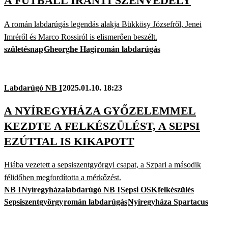
A FUTBALL IRÁNTI SZENVEDÉLY
A román labdarúgás legendás alakja Bükkösy Józsefről, Jenei
Imréről és Marco Rossiról is elismerően beszélt.
születésnap
Gheorghe Hagi
román labdarúgás
Labdarúgó NB I
2025.01.10. 18:23
A NYÍREGYHÁZA GYŐZELEMMEL
KEZDTE A FELKÉSZÜLÉST, A SEPSI
EZÚTTAL IS KIKAPOTT
Hiába vezetett a sepsiszentgyörgyi csapat, a Szpari a második
félidőben megfordította a mérkőzést.
NB I
Nyíregyháza
labdarúgó NB I
Sepsi OSK
felkészülés
Sepsiszentgyörgy
román labdarúgás
Nyíregyháza Spartacus