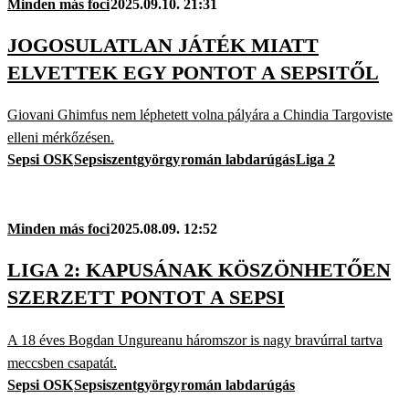
Minden más foci
2025.09.10. 21:31
JOGOSULATLAN JÁTÉK MIATT
ELVETTEK EGY PONTOT A SEPSITŐL
Giovani Ghimfus nem léphetett volna pályára a Chindia Targoviste
elleni mérkőzésen.
Sepsi OSK
Sepsiszentgyörgy
román labdarúgás
Liga 2
Minden más foci
2025.08.09. 12:52
LIGA 2: KAPUSÁNAK KÖSZÖNHETŐEN
SZERZETT PONTOT A SEPSI
A 18 éves Bogdan Ungureanu háromszor is nagy bravúrral tartva
meccsben csapatát.
Sepsi OSK
Sepsiszentgyörgy
román labdarúgás