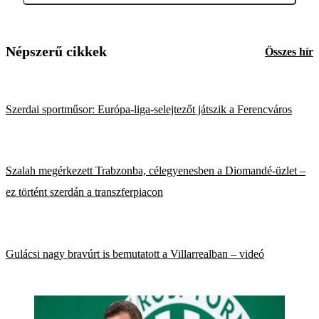
Népszerű cikkek
Összes hír
Szerdai sportműsor: Európa-liga-selejtezőt játszik a Ferencváros
Szalah megérkezett Trabzonba, célegyenesben a Diomandé-üzlet –
ez történt szerdán a transzferpiacon
Gulácsi nagy bravúrt is bemutatott a Villarrealban – videó