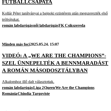
FUTBALLCSAPATA
Kollár Péter tanítványai a bajnoki ezüstérem után megszerezték első
trófeájukat.
román labdarúgás
női labdarúgás
FK Csíkszereda
Minden más foci
2025.05.24. 15:07
VIDEÓ: A „WE ARE THE CHAMPIONS”-
SZEL ÜNNEPELTÉK A BENNMARADÁST
A ROMÁN MÁSODOSZTÁLYBAN
Alkalomhoz illő dalt választottak.
román labdarúgás
Liga 2
Queen
We Are the Champions
Románia
Chindia Targoviste