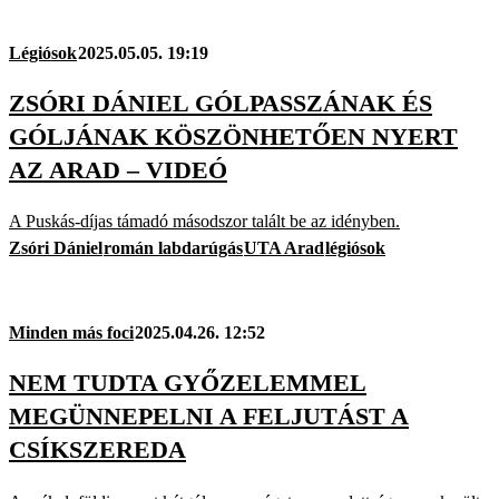
Légiósok
2025.05.05. 19:19
ZSÓRI DÁNIEL GÓLPASSZÁNAK ÉS
GÓLJÁNAK KÖSZÖNHETŐEN NYERT
AZ ARAD – VIDEÓ
A Puskás-díjas támadó másodszor talált be az idényben.
Zsóri Dániel
román labdarúgás
UTA Arad
légiósok
Minden más foci
2025.04.26. 12:52
NEM TUDTA GYŐZELEMMEL
MEGÜNNEPELNI A FELJUTÁST A
CSÍKSZEREDA