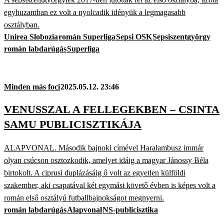
egyhuzamban ez volt a nyolcadik idényük a legmagasabb
osztályban.
Unirea Slobozia
román Superliga
Sepsi OSK
Sepsiszentgyörgy
román labdarúgás
Superliga
Minden más foci
2025.05.12. 23:46
VENUSSZAL A FELLEGEKBEN – CSINTA
SAMU PUBLICISZTIKÁJA
ALAPVONAL. Második bajnoki címével Haralambusz immár
olyan csúcson osztozkodik, amelyet idáig a magyar Jánossy Béla
birtokolt. A ciprusi duplázásáig ő volt az egyetlen külföldi
szakember, aki csapatával két egymást követő évben is képes volt a
román első osztályú futballbajnokságot megnyerni.
román labdarúgás
Alapvonal
NS-publicisztika