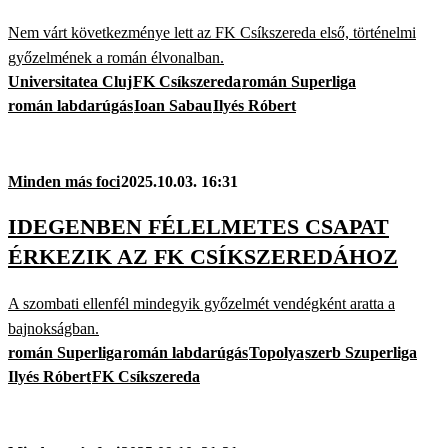
Nem várt következménye lett az FK Csíkszereda első, történelmi
győzelmének a román élvonalban.
Universitatea Cluj
FK Csíkszereda
román Superliga
román labdarúgás
Ioan Sabau
Ilyés Róbert
Minden más foci
2025.10.03. 16:31
IDEGENBEN FÉLELMETES CSAPAT
ÉRKEZIK AZ FK CSÍKSZEREDÁHOZ
A szombati ellenfél mindegyik győzelmét vendégként aratta a
bajnokságban.
román Superliga
román labdarúgás
Topolya
szerb Szuperliga
Ilyés Róbert
FK Csíkszereda