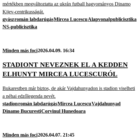
mértékben megváltoztatta az ukrán futball hagyományos Dinamo
Kijev-centrikusságát.
gyász
román labdarúgás
Mircea Lucescu
Alapvonal
publicisztika
NS-publicisztika
Minden más foci
2026.04.09. 16:34
STADIONT NEVEZNEK EL A KEDDEN
ELHUNYT MIRCEA LUCESCURÓL
Bukarestben már biztos, de akár Vajdahunyadon is stadion viselheti
a néhai edzőlegenda nevét.
stadion
román labdarúgás
Mircea Lucescu
Vajdahunyad
Dinamo Bucuresti
Corvinul Hunedoara
Minden más foci
2026.04.07. 21:45