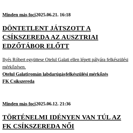
Minden más foci
2025.06.21. 16:18
DÖNTETLENT JÁTSZOTT A
CSÍKSZEREDA AZ AUSZTRIAI
EDZŐTÁBOR ELŐTT
Ilyés Róbert együttese Otelul Galati ellen lépett pályára felkészülési
mérkőzésen.
Otelul Galati
román labdarúgás
felkészülési mérkőzés
FK Csíkszereda
Minden más foci
2025.06.12. 21:36
TÖRTÉNELMI IDÉNYEN VAN TÚL AZ
FK CSÍKSZEREDA NŐI