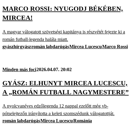
MARCO ROSSI: NYUGODJ BÉKÉBEN,
MIRCEA!
A magyar válogatott szövetségi kapitánya is részvétét fejezte ki a
román futball-legenda halála miatt.
gyászhír
gyász
román labdarúgás
Mircea Lucescu
Marco Rossi
Minden más foci
2026.04.07. 20:02
GYÁSZ: ELHUNYT MIRCEA LUCESCU,
A „ROMÁN FUTBALL NAGYMESTERE”
A nyolcvanéves edzőlegenda 12 nappal ezelőtt még vb-
pótselejtezőn irányította a keleti szomszédunk válogatottját.
román labdarúgás
Mircea Lucescu
Románia