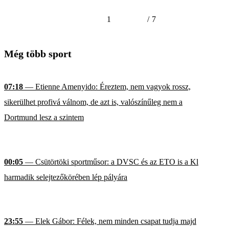
1
/
7
Még több sport
07:18
— Etienne Amenyido: Éreztem, nem vagyok rossz,
sikerülhet profivá válnom, de azt is, valószínűleg nem a
Dortmund lesz a szintem
00:05
— Csütörtöki sportműsor: a DVSC és az ETO is a Kl
harmadik selejtezőkörében lép pályára
23:55
— Elek Gábor: Félek, nem minden csapat tudja majd