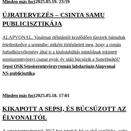
Minden más foci
2025.05.19. 23:59
ÚJRATERVEZÉS – CSINTA SAMU
PUBLICISZTIKÁJA
ALAPVONAL. Vasárnap délutántól kezdődően tízezrek bámultak
értetlenkedve a semmibe: miként történhetett meg, hogy a román
futballközvélemény által is a klubstabilitás mintájának tekintett
sepsiszentgyörgyi csapat nyolc év után búcsúzik a Superligától?
Sepsi OSK
Sepsiszentgyörgy
román labdarúgás
Alapvonal
NS-publicisztika
Minden más foci
2025.05.18. 17:01
KIKAPOTT A SEPSI, ÉS BÚCSÚZOTT AZ
ÉLVONALTÓL
A sepsiszentgyörgyiek 2017-ben jutottak fel az első osztályba, azóta