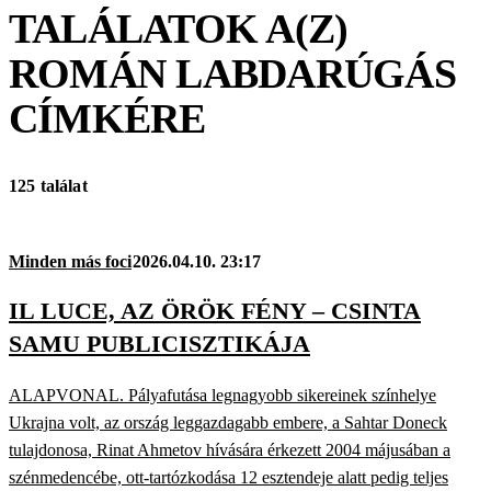
TALÁLATOK A(Z)
ROMÁN LABDARÚGÁS
CÍMKÉRE
125 találat
Minden más foci
2026.04.10. 23:17
IL LUCE, AZ ÖRÖK FÉNY – CSINTA
SAMU PUBLICISZTIKÁJA
ALAPVONAL. Pályafutása legnagyobb sikereinek színhelye
Ukrajna volt, az ország leggazdagabb embere, a Sahtar Doneck
tulajdonosa, Rinat Ahmetov hívására érkezett 2004 májusában a
szénmedencébe, ott-tartózkodása 12 esztendeje alatt pedig teljes