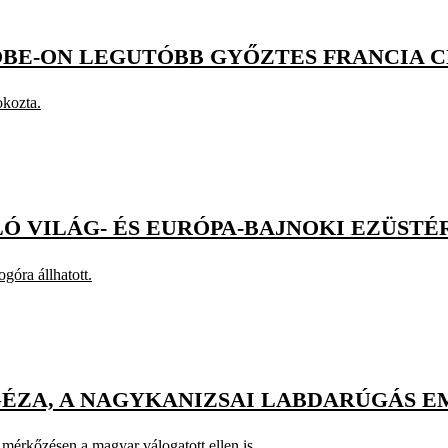
OBE-ON LEGUTÓBB GYŐZTES FRANCIA C
okozta.
LÓ VILÁG- ÉS EURÓPA-BAJNOKI EZÜST
góra állhatott.
 GÉZA, A NAGYKANIZSAI LABDARÚGÁS 
 mérkőzésen a magyar válogatott ellen is.