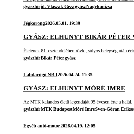
gyászhír
id. Vlaszák Géza
gyász
Nagykanizsa
Jégkorong
2026.05.01. 19:39
GYÁSZ: ELHUNYT BIKÁR PÉTER
Életének 81. esztendejében rövid, súlyos betegség után érte
gyászhír
Bikár Péter
gyász
Labdarúgó NB I
2026.04.24. 11:35
GYÁSZ: ELHUNYT MÓRÉ IMRE
Az MTK kalandos életű legendáját 95 évesen érte a halál.
gyászhír
MTK Budapest
Móré Imre
Sven-Göran Eriks
Egyéb autó-motor
2026.04.19. 12:05