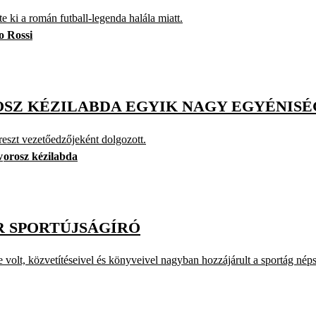
e ki a román futball-legenda halála miatt.
 Rossi
SZ KÉZILABDA EGYIK NAGY EGYÉNIS
eszt vezetőedzőjeként dolgozott.
v
orosz kézilabda
R SPORTÚJSÁGÍRÓ
olt, közvetítéseivel és könyveivel nagyban hozzájárult a sportág néps