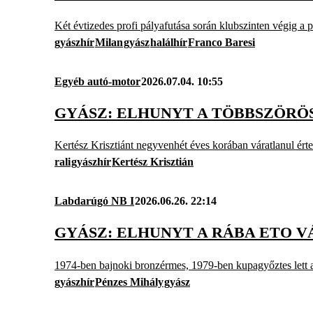
Két évtizedes profi pályafutása során klubszinten végig a p
gyászhír
Milan
gyász
halálhír
Franco Baresi
Egyéb autó-motor
2026.07.04. 10:55
GYÁSZ: ELHUNYT A TÖBBSZÖRÖ
Kertész Krisztiánt negyvenhét éves korában váratlanul érte 
rali
gyászhír
Kertész Krisztián
Labdarúgó NB I
2026.06.26. 22:14
GYÁSZ: ELHUNYT A RÁBA ETO 
1974-ben bajnoki bronzérmes, 1979-ben kupagyőztes lett a 
gyászhír
Pénzes Mihály
gyász