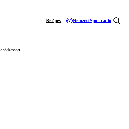
Belépés
Nemzeti Sportrádió
npótlássport