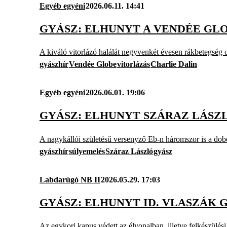
Egyéb egyéni
2026.06.11. 14:41
GYÁSZ: ELHUNYT A VENDÉE GL
A kiváló vitorlázó halálát negyvenkét évesen rákbetegség 
gyászhír
Vendée Globe
vitorlázás
Charlie Dalin
Egyéb egyéni
2026.06.01. 19:06
GYÁSZ: ELHUNYT SZÁRAZ LÁSZ
A nagykállói születésű versenyző Eb-n háromszor is a dobo
gyászhír
súlyemelés
Száraz László
gyász
Labdarúgó NB II
2026.05.29. 17:03
GYÁSZ: ELHUNYT ID. VLASZÁK
Az egykori kapus védett az élvonalban, illetve felkészülési