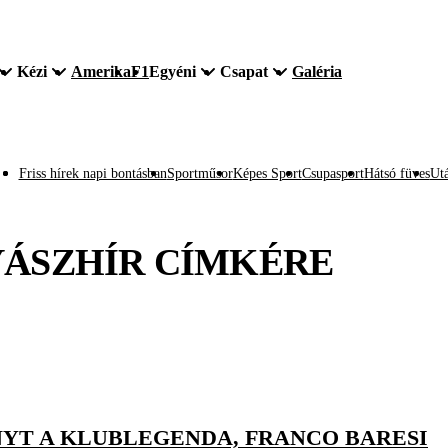
Kézi
Amerika
F1
Egyéni
Csapat
Galéria
Friss hírek napi bontásban
Sportműsor
Képes Sport
Csupasport
Hátsó füves
Utá
ÁSZHÍR
CÍMKÉRE
NYT A KLUBLEGENDA, FRANCO BARESI