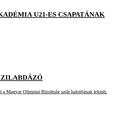
KADÉMIA U21-ES CSAPATÁNAK
VÍZILABDÁZÓ
 a Magyar Olimpiai Bizottság saját halottjának tekinti.