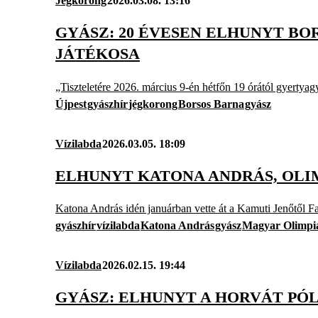
Jégkorong
2026.03.08. 13:16
GYÁSZ: 20 ÉVESEN ELHUNYT BO
JÁTÉKOSA
„Tiszteletére 2026. március 9-én hétfőn 19 órától gyertyag
Újpest
gyászhír
jégkorong
Borsos Barna
gyász
Vízilabda
2026.03.05. 18:09
ELHUNYT KATONA ANDRÁS, OLIM
Katona András idén januárban vette át a Kamuti Jenőtől Fai
gyászhír
vízilabda
Katona András
gyász
Magyar Olimpia
Vízilabda
2026.02.15. 19:44
GYÁSZ: ELHUNYT A HORVÁT P