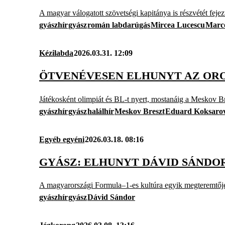
A magyar válogatott szövetségi kapitánya is részvétét fejezt
gyászhír
gyász
román labdarúgás
Mircea Lucescu
Marco
Kézilabda
2026.03.31. 12:09
ÖTVENÉVESEN ELHUNYT AZ ORO
Játékosként olimpiát és BL-t nyert, mostanáig a Meskov Br
gyászhír
gyász
halálhír
Meskov Breszt
Eduard Koksaro
Egyéb egyéni
2026.03.18. 08:16
GYÁSZ: ELHUNYT DÁVID SÁNDO
A magyarországi Formula–1-es kultúra egyik megteremtője v
gyászhír
gyász
Dávid Sándor