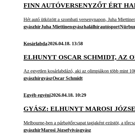
FINN AUTÓVERSENYZŐT ÉRT HA
Hét autó ütközött a szombati versenynapon, Juha Miettinen
gyászhír
Juha Miettinen
gyász
halálhír
autósport
Nürbur
Kosárlabda
2026.04.18. 13:58
ELHUNYT OSCAR SCHMIDT, AZ
Az egyetlen kosárlabdázó, aki az olimpiákon több mint 100
gyászhír
gyász
Oscar Schmidt
Egyéb egyéni
2026.04.18. 10:29
GYÁSZ: ELHUNYT MAROSI JÓZSE
Melbourne-ben a párbajtőrcsapat tagjaként ezüstöt, a tőrcsa
gyászhír
Marosi József
vívás
gyász