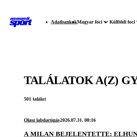
Adatbankok
Magyar foci
Külföldi foci
TALÁLATOK A(Z)
GY
501 találat
Olasz labdarúgás
2026.07.31. 08:16
A MILAN BEJELENTETTE: ELHU