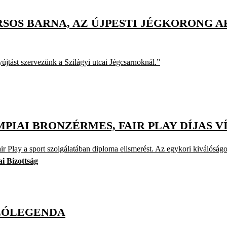
RSOS BARNA, AZ ÚJPESTI JÉGKORONG A
yújtást szervezünk a Szilágyi utcai Jégcsarnoknál.”
PIAI BRONZÉRMES, FAIR PLAY DÍJAS 
r Play a sport szolgálatában diploma elismerést. Az egykori kiválóságot
i Bizottság
ÓLÓLEGENDA