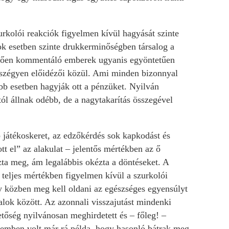
urkolói reakciók figyelmen kívül hagyását szinte
ok esetben szinte drukkerminőségben társalog a
elően kommentáló emberek ugyanis egyöntetűen
mi szégyen előidézői közül. Ami minden bizonnyal
bb esetben hagyják ott a pénzüket. Nyilván
ól állnak odébb, de a nagytakarítás összegével
 játékoskeret, az edzőkérdés sok kapkodást és
t el” az alakulat – jelentős mértékben az ő
zta meg, ám legalábbis okézta a döntéseket. A
 teljes mértékben figyelmen kívül a szurkolói
gy közben meg kell oldani az egészséges egyensúlyt
talok között. Az azonnali visszajutást mindenki
etőség nyilvánosan meghirdetett és – főleg! –
nelemben volt már rá példa, hogy hasonló bátrak meg