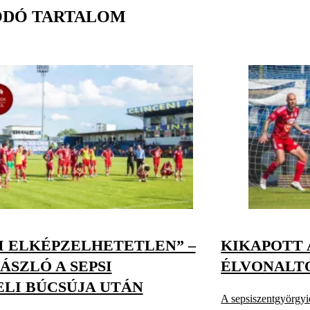
ÓDÓ TARTALOM
I ELKÉPZELHETETLEN” –
KIKAPOTT A
ÁSZLÓ A SEPSI
ÉLVONALT
LI BÚCSÚJA UTÁN
A sepsiszentgyörgyie