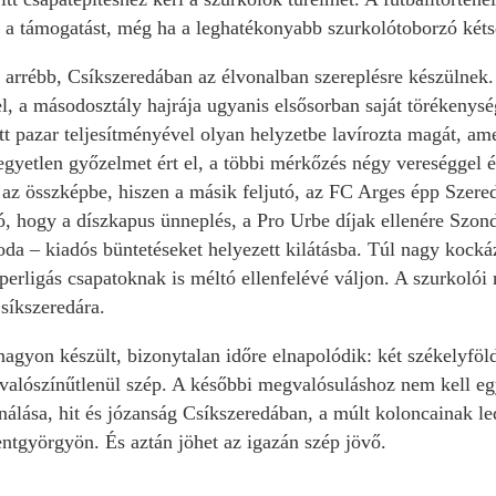
s a támogatást, még ha a leghatékonyabb szurkolótoborzó kétsé
arrébb, Csíkszeredában az élvonalban szereplésre készülne
el, a másodosztály hajrája ugyanis elsősorban saját törékenys
tt pazar teljesítményével olyan helyzetbe lavírozta magát,
egyetlen győzelmet ért el, a többi mérkőzés négy vereséggel é
 az összképbe, hiszen a másik feljutó, az FC Arges épp Szered
ó, hogy a díszkapus ünneplés, a Pro Urbe díjak ellenére Szond
 oda – kiadós büntetéseket helyezett kilátásba. Túl nagy kocká
uperligás csapatoknak is méltó ellenfelévé váljon. A szurkolói
síkszeredára.
agyon készült, bizonytalan időre elnapolódik: két székelyföld
te valószínűtlenül szép. A későbbi megvalósuláshoz nem kell e
nálása, hit és józanság Csíkszeredában, a múlt koloncainak le
ntgyörgyön. És aztán jöhet az igazán szép jövő.