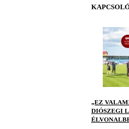
KAPCSOL
„EZ VALAM
DIÓSZEGI L
ÉLVONALBE