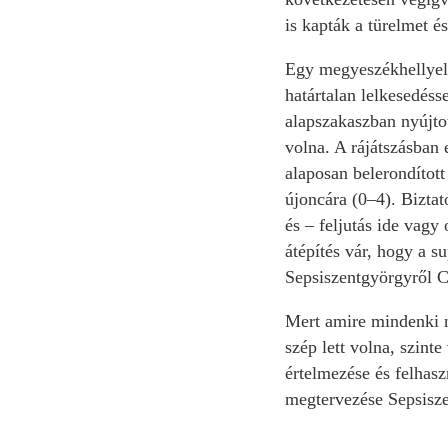
is kapták a türelmet é
Egy megyeszékhellyel 
határtalan lelkesedéss
alapszakaszban nyújto
volna. A rájátszásban 
alaposan belerondított
újoncára (0–4). Biztat
és – feljutás ide vagy
átépítés vár, hogy a s
Sepsiszentgyörgyről C
Mert amire mindenki n
szép lett volna, szin
értelmezése és felhasz
megtervezése Sepsisze