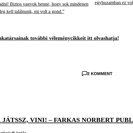
egyhuzamban ez volt
dni! Biztos vagyok benne, hogy sok mindenen
eg kell találnunk, mi volt a gond.”
atársainak további véleménycikkeit itt olvashatja!
2 KOMMENT
 JÁTSSZ, VINI! – FARKAS NORBERT PUB