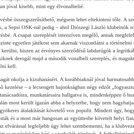
ban jóval kisebb, mint egy élvonalbelié.
vésbé összegszerűsíthető, mégsem lehet eltekinteni tőle. A sz
k, a Sepsi OSK-nál pedig – ahol Diószegi László klubelnök s
ésbé. A csapat szereplését intenzíven megélő, annak megfel
 szinte egyetlen játékost sem akarnak viszontlátni a történel
 kerülni, hiszen az érvényes szerződésű labdarúgók a legritká
kiknek derogál majd a második vonalbeli szereplés, és magukt
ni kell.
agát okolja a kizuhanásért. A korábbiaknál jóval harmatosabb
ő kezelése – a lecsengett bajnokságban négy edzőt „fogyasztot
 tanácsadóira, munkatársaira hallgatva is, mindenképpen ő ho
alán most került igazán abba a helyzetbe, hogy nem hagyhatja
 gyökeres átalakítását követelő vox populit. Mindezt úgy, ho
listák és a most már hangosan az együttesbe követelt helyi fia
 az elvárással legfeljebb úgy lehet szembemenni, ha a klubvez
tt csapatépítéshez kéri a szurkolók türelmét. A futballtörté