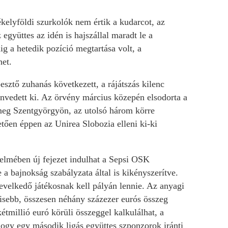
kelyföldi szurkolók nem értik a kudarcot, az
 együttes az idén is hajszállal maradt le a
dig a hetedik pozíció megtartása volt, a
het.
sztő zuhanás következett, a rájátszás kilenc
envedett ki. Az örvény március közepén elsodorta a
 meg Szentgyörgyön, az utolsó három körre
ően éppen az Unirea Slobozia elleni ki-ki
elmében új fejezet indulhat a Sepsi OSK
 a bajnokság szabályzata által is kikényszerítve.
velkedő játékosnak kell pályán lennie. Az anyagi
isebb, összesen néhány százezer eurós összeg
étmillió euró körüli összeggel kalkulálhat, a
hogy egy második ligás együttes szponzorok iránti