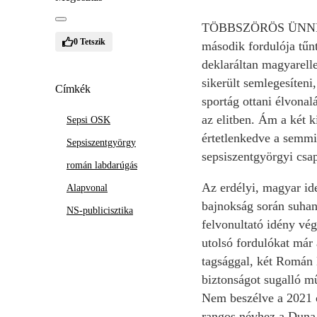
TÖBBSZÖRÖS ÜNNEPLÉS
0
Tetszik
második fordulója tűn
deklaráltan magyarelle
sikerült semlegesíteni
Címkék
sportág ottani élvonal
az elitben. Ám a két k
Sepsi OSK
értetlenkedve a semmib
Sepsiszentgyörgy
sepsiszentgyörgyi csap
román labdarúgás
Az erdélyi, magyar ide
Alapvonal
bajnokság során suhan
NS-publicisztika
felvonultató idény vég
utolsó fordulókat már 
tagsággal, két Román 
biztonságot sugalló mű
Nem beszélve a 2021 ok
rangos névhez a Duna A