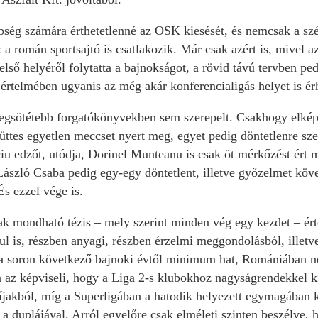
bség számára érthetetlenné az OSK kiesését, és nemcsak a szé
 a román sportsajtó is csatlakozik. Már csak azért is, mivel az
 első helyéről folytatta a bajnokságot, a rövid távú tervben pe
 értelmében ugyanis az még akár konferencialigás helyet is ér
legsötétebb forgatókönyvekben sem szerepelt. Csakhogy elképe
üttes egyetlen meccset nyert meg, egyet pedig döntetlenre sz
ciu edzőt, utódja, Dorinel Munteanu is csak öt mérkőzést ért
szló Csaba pedig egy-egy döntetlent, illetve győzelmet követ
És ezzel vége is.
ak mondható tézis – mely szerint minden vég egy kezdet – ért
dul is, részben anyagi, részben érzelmi meggondolásból, illetve
a soron következő bajnoki évtől minimum hat, Romániában ne
 az képviseli, hogy a Liga 2-s klubokhoz nagyságrendekkel k
díjakból, míg a Superligában a hatodik helyezett egymagában k
 duplájával. Arról egyelőre csak elméleti szinten beszélve, 