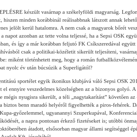
RE készült vasárnap a székelyföldi magyarság. Legfonto
t, hiszen minden korábbinál reálisabbnak látszott annak leh
nes jelölt kerül hatalomra. A nem csak a magyarok bőrét vesz
, a napot azonban az tette volna teljessé, ha a Sepsi OSK egy
ában, és így a már korábban feljutó FK Csíkszeredával együtt 
ihívásból csak a politikai-közéletit sikerült teljesíteni, vasá
e: miként történhetett meg, hogy a román futballközvélemény á
at nyolc év után búcsúzik a Superligától?
ntitású sportélet egyik ikonikus klubjává váló Sepsi OSK 201
t el ennyire veszedelmes közelségben az a bizonyos golyó. A 
e mégis nyugisra sikerült, a téli „nagytakarítást” követően az 
a biztos benn maradó helyéről figyelhették a piros-fehérek. D
Kupa-győzelemmel, ugyanannyi Szuperkupával, Konferenciali
ködését, a napra pontosan érkező fizetéseket is; utóbbi önma
tóberében átadott, elsősorban magyar állami segítséggel épült
szfalt Kft. jóvoltából.