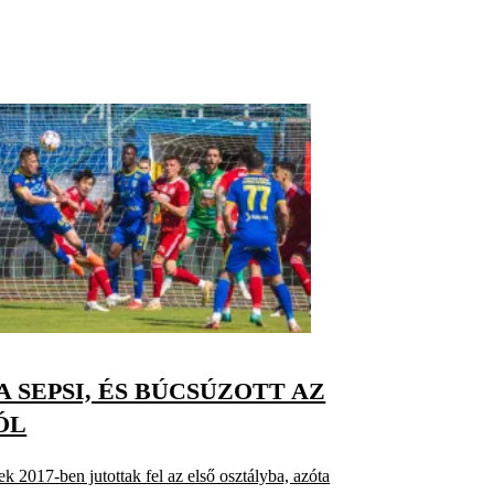
 SEPSI, ÉS BÚCSÚZOTT AZ
ÓL
k 2017-ben jutottak fel az első osztályba, azóta