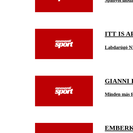
Spanyol labd
ITT IS 
Labdarúgó N
GIANNI 
Minden más f
EMBERK