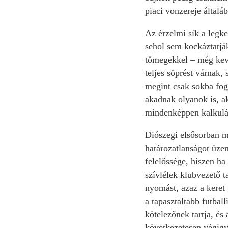
piaci vonzereje általá
Az érzelmi sík a legke
sehol sem kockáztatjá
tömegekkel – még kev
teljes söprést várnak,
megint csak sokba fog
akadnak olyanok is, a
mindenképpen kalkulál
Diószegi elsősorban m
határozatlanságot üzen
felelőssége, hiszen ha
szívlélek klubvezető t
nyomást, azaz a keret
a tapasztaltabb futbal
kötelezőnek tartja, és
következetesen végigvi