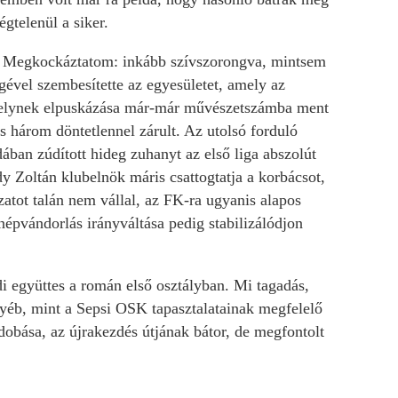
gtelenül a siker.
k. Megkockáztatom: inkább szívszorongva, mintsem
égével szembesítette az egyesületet, amely az
 amelynek elpuskázása már-már művészetszámba ment
s három döntetlennel zárult. Az utolsó forduló
ában zúdított hideg zuhanyt az első liga abszolút
y Zoltán klubelnök máris csattogtatja a korbácsot,
zatot talán nem vállal, az FK-ra ugyanis alapos
 népvándorlás irányváltása pedig stabilizálódjon
i együttes a román első osztályban. Mi tagadás,
gyéb, mint a Sepsi OSK tapasztalatainak megfelelő
dobása, az újrakezdés útjának bátor, de megfontolt