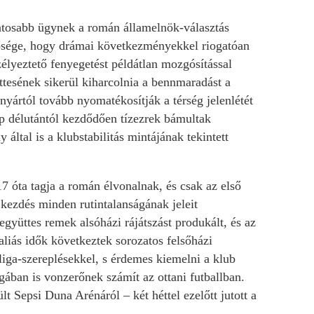
sabb ügynek a román államelnök-választás
etősége, hogy drámai következményekkel riogatóan
élyeztető fenyegetést példátlan mozgósítással
üttesének sikerül kiharcolnia a bennmaradást a
nyártól tovább nyomatékosítják a térség jelenlétét
rnap délutántól kezdődően tízezrek bámultak
ltal is a klubstabilitás mintájának tekintett
7 óta tagja a román élvonalnak, és csak az első
kezdés minden rutintalanságának jeleit
együttes remek alsóházi rájátszást produkált, és az
aliás idők következtek sorozatos felsőházi
ga-szereplésekkel, s érdemes kiemelni a klub
gában is vonzerőnek számít az ottani futballban.
 Sepsi Duna Arénáról – két héttel ezelőtt jutott a