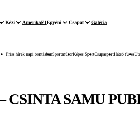
Kézi
Amerika
F1
Egyéni
Csapat
Galéria
Friss hírek napi bontásban
Sportműsor
Képes Sport
Csupasport
Hátsó füves
Utá
– CSINTA SAMU PUB