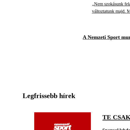
„Nem szokásunk fela
változtatunk majd. M
A Nemzeti Sport munk
Legfrissebb hírek
TE CSAK