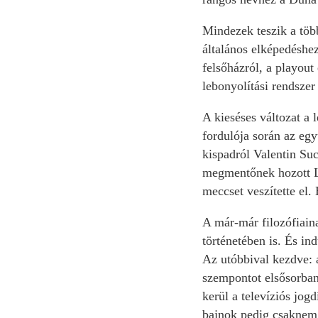
Mindezek teszik a töb
általános elképedéshez
felsőházról, a playout
lebonyolítási rendszer
A kieséses változat a 
fordulója során az egy
kispadról Valentin Su
megmentőnek hozott Lá
meccset veszítette el. 
A már-már filozófiain
történetében is. És in
Az utóbbival kezdve: 
szempontot elsősorban
kerül a televíziós jog
bajnok pedig csaknem a