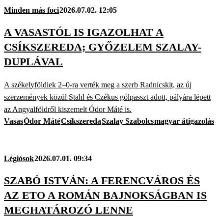
Minden más foci
2026.07.02. 12:05
A VASASTÓL IS IGAZOLHAT A
CSÍKSZEREDA; GYŐZELEM SZALAY-
DUPLÁVAL
A székelyföldiek 2–0-ra verték meg a szerb Radnicskit, az új
szerzemények közül Stahl és Czékus gólpasszt adott, pályára lépett
az Angyalföldről kiszemelt Ódor Máté is.
Vasas
Ódor Máté
Csíkszereda
Szalay Szabolcs
magyar átigazolás
Légiósok
2026.07.01. 09:34
SZABÓ ISTVÁN: A FERENCVÁROS ÉS
AZ ETO A ROMÁN BAJNOKSÁGBAN IS
MEGHATÁROZÓ LENNE