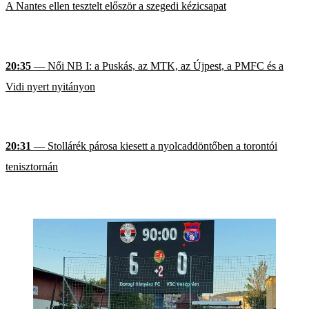
A Nantes ellen tesztelt először a szegedi kézicsapat
20:35
— Női NB I: a Puskás, az MTK, az Újpest, a PMFC és a
Vidi nyert nyitányon
20:31
— Stollárék párosa kiesett a nyolcaddöntőben a torontói
tenisztornán