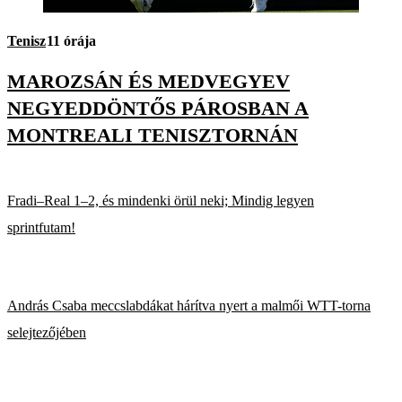
Tenisz
11 órája
MAROZSÁN ÉS MEDVEGYEV
NEGYEDDÖNTŐS PÁROSBAN A
MONTREALI TENISZTORNÁN
Fradi–Real 1–2, és mindenki örül neki; Mindig legyen
sprintfutam!
András Csaba meccslabdákat hárítva nyert a malmői WTT-torna
selejtezőjében