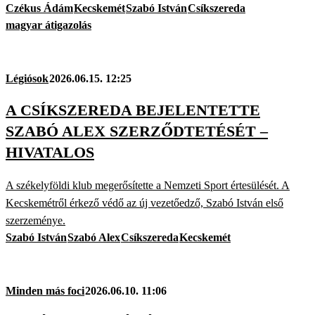
Czékus Ádám
Kecskemét
Szabó István
Csíkszereda
magyar átigazolás
Légiósok
2026.06.15. 12:25
A CSÍKSZEREDA BEJELENTETTE
SZABÓ ALEX SZERZŐDTETÉSÉT –
HIVATALOS
A székelyföldi klub megerősítette a Nemzeti Sport értesülését. A
Kecskemétről érkező védő az új vezetőedző, Szabó István első
szerzeménye.
Szabó István
Szabó Alex
Csíkszereda
Kecskemét
Minden más foci
2026.06.10. 11:06