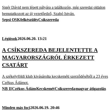
Sigér Dávid nem lépett pályára a találkozón, míg szeredai oldalon
bemutatkozott az új vezetőedző, Szabó István.
Sepsi OSK
felkészülés
Csíkszereda
Légiósok
2026.06.20. 13:21
A CSÍKSZEREDA BEJELENTETTE A
MAGYARORSZÁGRÓL ÉRKEZETT
CSATÁRT
A székelyföldi klub kivásárolta kecskeméti szerződéséből a 23 éves
Czékus Ádámot.
NB II
Czékus Ádám
Kecskemét
Csíkszereda
magyar átigazolás
Minden más foci
2026.06.19. 20:46