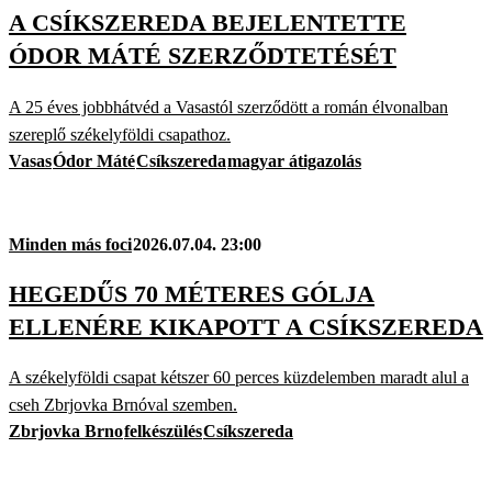
A CSÍKSZEREDA BEJELENTETTE
ÓDOR MÁTÉ SZERZŐDTETÉSÉT
A 25 éves jobbhátvéd a Vasastól szerződött a román élvonalban
szereplő székelyföldi csapathoz.
Vasas
Ódor Máté
Csíkszereda
magyar átigazolás
Minden más foci
2026.07.04. 23:00
HEGEDŰS 70 MÉTERES GÓLJA
ELLENÉRE KIKAPOTT A CSÍKSZEREDA
A székelyföldi csapat kétszer 60 perces küzdelemben maradt alul a
cseh Zbrjovka Brnóval szemben.
Zbrjovka Brno
felkészülés
Csíkszereda