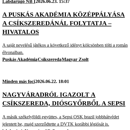
Labdarúgó NB I
2026.06.23. 15:37
A PUSKÁS AKADÉMIA KÖZÉPPÁLYÁSA
A CSÍKSZEREDÁNÁL FOLYTATJA –
HIVATALOS
A saját nevelésű játékos a következő idényt kölcsönben tölti a román
élvonalban.
Puskás Akadémia
Csíkszereda
Magyar Zsolt
Minden más foci
2026.06.22. 18:01
NAGYVÁRADRÓL IGAZOLT A
CSÍKSZEREDA, DIÓSGYŐRBŐL A SEPSI
A másik székelyföldi együttes, a Sepsi OSK brazil jobbhátvédet
jelentett be, majd szerződtette a DVTK korábbi légiósát is.