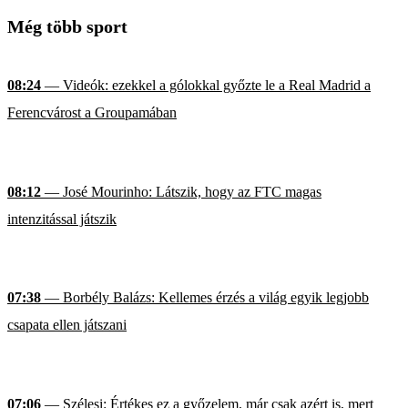
Még több sport
08:24
— Videók: ezekkel a gólokkal győzte le a Real Madrid a
Ferencvárost a Groupamában
08:12
— José Mourinho: Látszik, hogy az FTC magas
intenzitással játszik
07:38
— Borbély Balázs: Kellemes érzés a világ egyik legjobb
csapata ellen játszani
07:06
— Szélesi: Értékes ez a győzelem, már csak azért is, mert