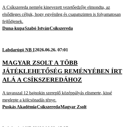
A Csíkszereda nemrég kinevezett vezetőedzője elmondta, az
elsődleges céljuk, hogy egyénileg és csapatszinten is folyamatosan
fejlődjenek.
Duna-kupa
Szabó István
Csíkszereda
Labdarúgó NB I
2026.06.26. 07:01
MAGYAR ZSOLT A TÖBB
JÁTÉKLEHETŐSÉG REMÉNYÉBEN ÍRT
ALÁ A CSÍKSZEREDÁHOZ
A tavasszal 12 bajnokin szereplő középpályás elismerte, kissé
meglepte a kölcsönadás ténye.
Puskás Akadémia
Csíkszereda
Magyar Zsolt