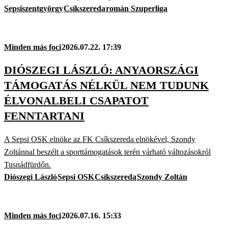
Sepsiszentgyörgy
Csíkszereda
román Szuperliga
Minden más foci
2026.07.22. 17:39
DIÓSZEGI LÁSZLÓ: ANYAORSZÁGI
TÁMOGATÁS NÉLKÜL NEM TUDUNK
ÉLVONALBELI CSAPATOT
FENNTARTANI
A Sepsi OSK elnöke az FK Csíkszereda elnökével, Szondy
Zoltánnal beszélt a sporttámogatások terén várható változásokról
Tusnádfürdőn.
Diószegi László
Sepsi OSK
Csíkszereda
Szondy Zoltán
Minden más foci
2026.07.16. 15:33