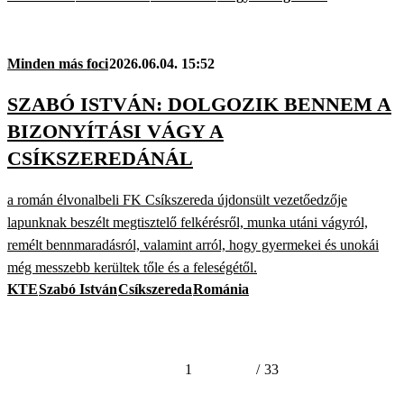
Minden más foci
2026.06.04. 15:52
SZABÓ ISTVÁN: DOLGOZIK BENNEM A
BIZONYÍTÁSI VÁGY A
CSÍKSZEREDÁNÁL
a román élvonalbeli FK Csíkszereda újdonsült vezetőedzője
lapunknak beszélt megtisztelő felkérésről, munka utáni vágyról,
remélt bennmaradásról, valamint arról, hogy gyermekei és unokái
még messzebb kerültek tőle és a feleségétől.
KTE
Szabó István
Csíkszereda
Románia
1
/
33