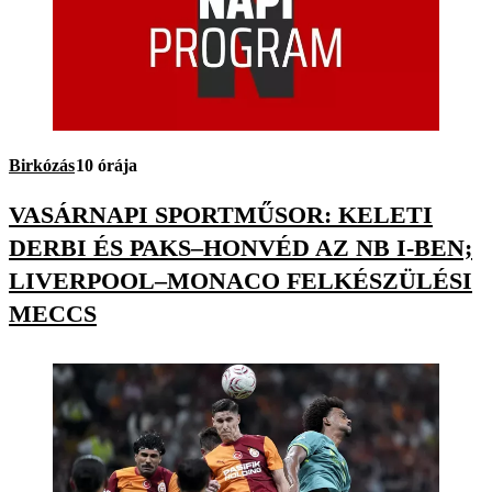
Birkózás
10 órája
VASÁRNAPI SPORTMŰSOR: KELETI
DERBI ÉS PAKS–HONVÉD AZ NB I-BEN;
LIVERPOOL–MONACO FELKÉSZÜLÉSI
MECCS