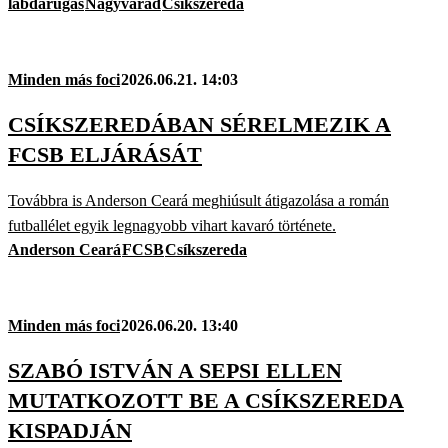
labdarúgás
Nagyvárad
Csíkszereda
Minden más foci
2026.06.21. 14:03
CSÍKSZEREDÁBAN SÉRELMEZIK A
FCSB ELJÁRÁSÁT
Továbbra is Anderson Ceará meghiúsult átigazolása a román
futballélet egyik legnagyobb vihart kavaró története.
Anderson Ceará
FCSB
Csíkszereda
Minden más foci
2026.06.20. 13:40
SZABÓ ISTVÁN A SEPSI ELLEN
MUTATKOZOTT BE A CSÍKSZEREDA
KISPADJÁN