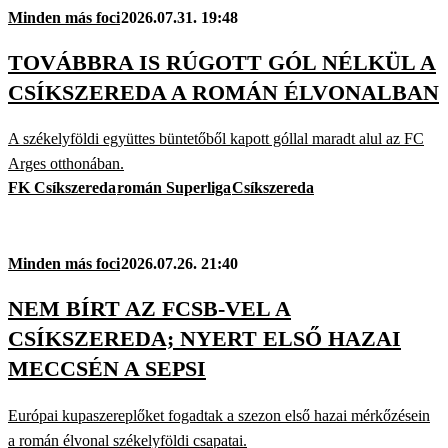
Minden más foci
2026.07.31. 19:48
TOVÁBBRA IS RÚGOTT GÓL NÉLKÜL A
CSÍKSZEREDA A ROMÁN ÉLVONALBAN
A székelyföldi együttes büntetőből kapott góllal maradt alul az FC
Arges otthonában.
FK Csíkszereda
román Superliga
Csíkszereda
Minden más foci
2026.07.26. 21:40
NEM BÍRT AZ FCSB-VEL A
CSÍKSZEREDA; NYERT ELSŐ HAZAI
MECCSÉN A SEPSI
Európai kupaszereplőket fogadtak a szezon első hazai mérkőzésein
a román élvonal székelyföldi csapatai.