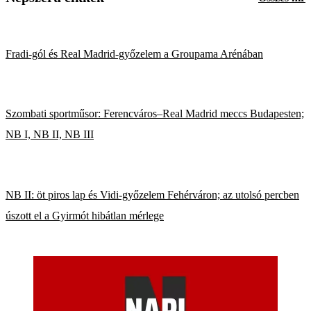
Fradi-gól és Real Madrid-győzelem a Groupama Arénában
Szombati sportműsor: Ferencváros–Real Madrid meccs Budapesten;
NB I, NB II, NB III
NB II: öt piros lap és Vidi-győzelem Fehérváron; az utolsó percben
úszott el a Gyirmót hibátlan mérlege