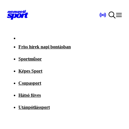
Friss hírek napi bontásban
Sportműsor
Képes Sport
Csupasport
Hátsó füves
Utánpótlássport