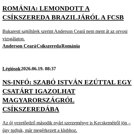
ROMÁNIA: LEMONDOTT A
CSÍKSZEREDA BRAZILJÁRÓL A FCSB
Bukaresti sajtóhírek szerint Anderson Ceará nem ment át az orvosi
vizsgálaton.
Anderson Ceará
Csíkszereda
Románia
Légiósok
2026.06.19. 08:37
NS-INFÓ: SZABÓ ISTVÁN EZÚTTAL EGY
CSATÁRT IGAZOLHAT
MAGYARORSZÁGRÓL
CSÍKSZEREDÁBA
Az új vezetőedző második nyári szerzeménye is Kecskemétről jön –
úgy tudjuk, már megérkezett a klubhoz.