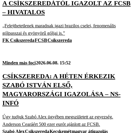
A CSÍKSZEREDÁTÓL IGAZOLT AZ FCSB
– HIVATALOS
„Felejthetetlenek maradnak igazi brazilos cselei, fenomenális
gólpasszai és gyönyörű góljai is.”
FK Csíkszereda
FCSB
Csíkszereda
Minden más foci
2026.06.08. 15:52
CSÍKSZEREDA: A HÉTEN ÉRKEZIK
SZABÓ ISTVÁN ELSŐ,
MAGYARORSZÁGI IGAZOLÁSA – NS-
INFÓ
Úgy tudjuk Szabó Alex ügyében megszületett az egyezség.
Anderson Cearáért 500 ezer eurót ajánlott az FCSB.
Szabó Alex
Csíkszereda
Kecskemét
magyar átigazolás